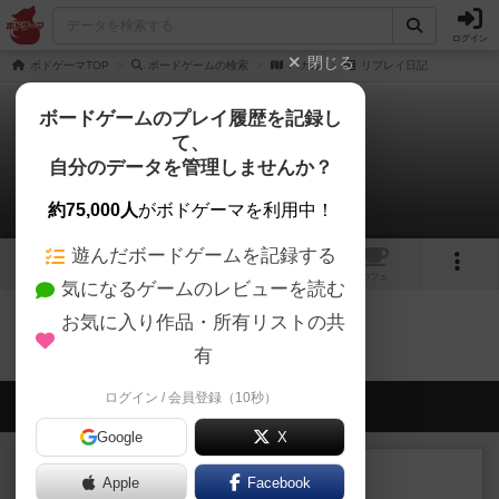
ログイン
閉じる
ボドゲーマTOP
ボードゲームの検索
パカル
リプレイ日記
ボードゲームのプレイ履歴を記録し
て、
パカル
自分のデータを管理しませんか？
0件のリプレイ日記
約75,000人
がボドゲーマを利用中！
遊んだボードゲームを記録する
1
1
トップ
画像
動画
レビュー
カフェ
気になるゲームのレビューを読む
お気に入り作品・所有リストの共
パカルのトップに戻る
有
ログイン / 会員登録（10秒）
会員の新しい投稿
Google
X
レビュー
画像付き
充実
Apple
Facebook
ワンラウンド