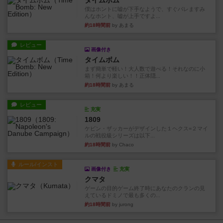
タイムボム
僕はホントに嘘が下手なようで、すぐバレますみ
んなホント、嘘が上手ですよ...
約18時間前
by あまる
レビュー
画像付き
タイムボム
まず簡単で軽い！大人数で遊べる！それなのに小
箱！何より楽しい！！正体隠...
約18時間前
by あまる
レビュー
充実
1809
ケビン・ザッカーがデザインした１ヘクス=２マイ
ルの戦役級シリーズは以下...
約18時間前
by Chaco
ルール/インスト
画像付き
充実
クマタ
ゲームの目的ゲーム終了時にあなたのクランの見
えているドミノで最も多くの...
約18時間前
by jurong