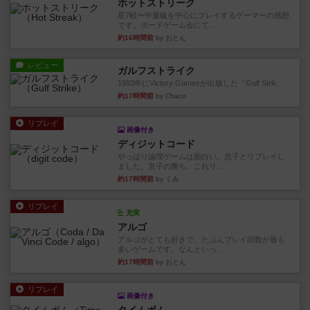
ホットストリーク
星7軽〜中量級を中心にプレイするゲーマーの感想
です。ボードゲーム会にて...
約16時間前
by おとん
レビュー
ガルフストライク
1983年にVictory Gamesが出版した『Gulf Strik...
約17時間前
by Chaco
リプレイ
画像付き
ディジットコード
やっぱり論理ゲームは面白い。息子とリプレイし
ました。息子の勝ち。これリ...
約17時間前
by くみ
リプレイ
充実
アルゴ
アルゴがとても好きで、たぶんプレイ回数が最も
多いゲームです。なんといっ...
約17時間前
by おとん
リプレイ
画像付き