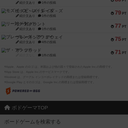
PT
紹介文あり
1件の投稿
モズビ－ズ・レイダ－ズ
79
PT
紹介文あり
1件の投稿
リー対グラント
77
PT
紹介文あり
1件の投稿
ブレーキング・アウェイ
75
PT
紹介文あり
4件の投稿
ザ・フラッド
71
PT
紹介文なし
1件の投稿
※Apple、Apple のロゴ は、米国および他の国々で登録されたApple Inc.の商標です。
※App Store は、Apple Inc.のサービスマークです。
※Android は、グーグル インコーポレイテッドの商標または登録商標です。
※Google Play とそのロゴは、Google Inc.の商標または登録商標です。
ボドゲーマTOP
ボードゲームを検索する