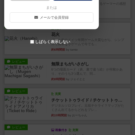
星5軽〜中量級を中心にプレイするゲーマーの感想
または
です。今回はボードゲーム...
約3時間前
by おとん
メールで会員登録
レビュー
充実
花火
ずっと前のドイツ年間ゲーム大賞ながら、シンプ
しばらく表示しない
ルで簡単な小ゲームで今でも...
約6時間前
by tamio
レビュー
無限まちがいさがし
6つの場面カード（表、裏で違う絵）が何枚かあ
り、そのうち3つ選んで、同...
約8時間前
by ジェイとと
レビュー
充実
チケットトゥライド / チケットトゥライドアメリカ
デジタルソロプレイ。元祖チケライ？マップがた
くさん出てるからどれをプレ...
約10時間前
by おーちゃん
レビュー
画像付き
充実