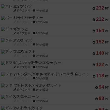
エレメンツ
232
PT
紹介文あり
4件の投稿
バー！パーティー
212
PT
紹介文なし
1件の投稿
ギョッと
154
PT
紹介文あり
1件の投稿
クルティボ
152
PT
紹介文なし
1件の投稿
ブラヴェスト
140
PT
紹介文なし
1件の投稿
ドブル：ポケットモンスター
122
PT
紹介文あり
4件の投稿
ジャンヌ・ダルク-オルレアン ドロー＆ライト
118
PT
紹介文なし
5件の投稿
ファースト・イン・フライト
94
PT
紹介文あり
3件の投稿
ダイススローン
88
PT
紹介文なし
1件の投稿
ガルフストライク
80