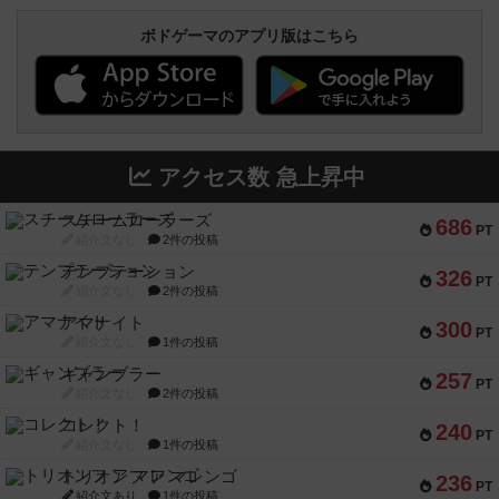
ボドゲーマのアプリ版はこちら
アクセス数 急上昇中
スチームローラーズ
686
PT
紹介文なし
2件の投稿
テンプテーション
326
PT
紹介文なし
2件の投稿
アマナイト
300
PT
紹介文なし
1件の投稿
ギャンブラー
257
PT
紹介文なし
2件の投稿
コレクト！
240
PT
紹介文なし
1件の投稿
トリオンフ ア マレンゴ
236
PT
紹介文あり
1件の投稿