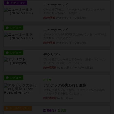
戦略やコツ
ニューオールド
ゲーム終了時に、「オールドカードとニューカー
ドのどちらもある」 状態に...
約9時間前
by オグランド（Oguland）
レビュー
ニューオールド
ボードゲームを1,000個以上持っているユーザー視
点で良かった点と悪か...
約9時間前
by オグランド（Oguland）
レビュー
デクリプト
プレイ感がしっかりしてるから、超ボードゲーム
やったなって感じ。パーティ...
約10時間前
by ヒロ(新！ボードゲーム家族)
レビュー
充実
アルナックの失われし遺跡
アナログ対人プレイ数回。クニツィア先生の名作
「エルドラドを探して」にあ...
約12時間前
by おーちゃん
ルール/インスト
画像付き
充実