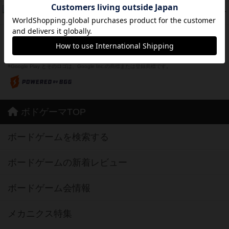
ドコジャン
42
PT
紹介文あり
10件の投稿
※Apple、Apple のロゴ は、米国および他の国々で登録されたApple Inc.の商標です。
※App Store は、Apple Inc.のサービスマークです。
※Android は、グーグル インコーポレイテッドの商標または登録商標です。
※Google Play とそのロゴは、Google Inc.の商標または登録商標です。
ボドゲーマTOP
ボードゲームを検索する
ボードゲームの新着レビュー
ボードゲーム会情報
メカニクス特集