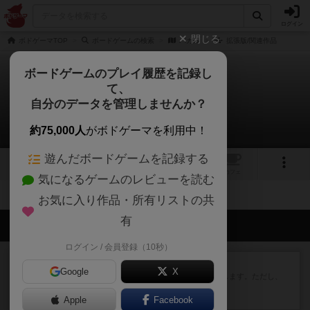
ログイン
閉じる
ボドゲーマTOP
ボードゲームの検索
パカル
拡張版/関連作品
ボードゲームのプレイ履歴を記録し
て、
パカル
自分のデータを管理しませんか？
拡張/関連作品 0件
約75,000人
がボドゲーマを利用中！
遊んだボードゲームを記録する
1
1
トップ
画像
動画
レビュー
カフェ
気になるゲームのレビューを読む
お気に入り作品・所有リストの共
有
会員の新しい投稿
ログイン / 会員登録（10秒）
レビュー
ふたつの街の物語
Google
X
タイルを4×4で並べて街づくりします。ただし、
街は各プレイヤーの間にあ...
Apple
約2時間前
by ジェイとと
Facebook