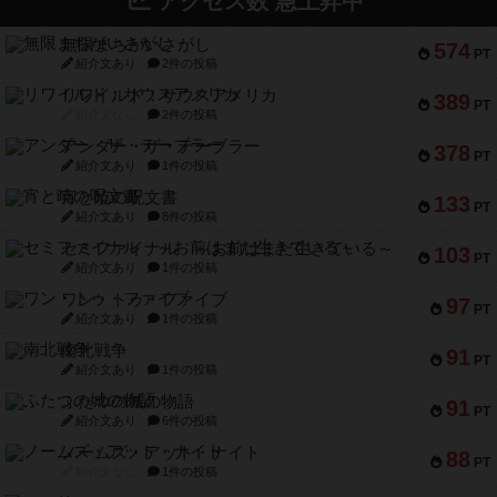
アクセス数 急上昇中
無限まちがいさがし
574
PT
紹介文あり
2件の投稿
リワイルド：サウスアメリカ
389
PT
紹介文なし
2件の投稿
アンダー・ザ・テーブラー
378
PT
紹介文あり
1件の投稿
宵と暁の呪文書
133
PT
紹介文あり
8件の投稿
セミファイナル ～お前はまだ生きている～
103
PT
紹介文あり
1件の投稿
ワン・トゥ・ファイブ
97
PT
紹介文あり
1件の投稿
南北戦争
91
PT
紹介文あり
1件の投稿
ふたつの城の物語
91
PT
紹介文あり
6件の投稿
ノームズ・アット・ナイト
88
PT
紹介文なし
1件の投稿