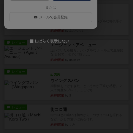
ルール/インスト
または
画像付き
ざりかに将棋
メールで会員登録
３種類の駒だけが登場する超シンプルな将棋系ゲ
ーム入門作品です♪(＾＾)...
約2時間前
by あんちっく
しばらく表示しない
レビュー
エージェントアベニュー
追いついたら勝ち。シンプルな ルールとで直感的
な 目的で、ボドゲ慣れし...
約3時間前
by daisdice
レビュー
充実
ウイングスパン
期待値を上げすぎた、というのが正直な感想。２
人で何度かプレイ。ここでも...
約3時間前
by S
レビュー
街コロ通
街コロとの違いは初めから二つサイコロを振れる
など、少しの違いはあるけれ...
約8時間前
by くみ