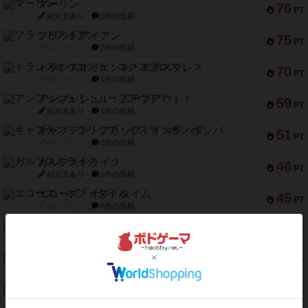
マーリン
76
PT
紹介文あり
6件の投稿
フラットアイアン
75
PT
紹介文なし
2件の投稿
トランスオリエント・エクスプレス
70
PT
紹介文なし
1件の投稿
アンブッシュ！：ムーブアウト！
59
PT
紹介文あり
1件の投稿
キャプテン・フリップ：イスラ・ボンバ
51
PT
紹介文なし
2件の投稿
ガルフストライク
46
PT
紹介文あり
1件の投稿
エコーズ・オブ・タイム
45
PT
紹介文なし
8件の投稿
スカルキング
45
PT
紹介文あり
12件の投稿
海兵隊
45
PT
紹介文あり
1件の投稿
Bitter End ブタペスト救出作戦
45
PT
紹介文なし
1件の投稿