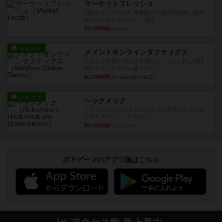
マーケットフレッシュ
目的あなたの店先に農産物の木箱を戦略的に積み
重ねて在庫を最大化し、競合...
約17時間前
by jurong
レビュー
メメントオンラインタクティクス
どんどん物量が増えて大変になっていく押し付け
合いが楽しいゲーム盛り上が...
約17時間前
by nekomanma222
レビュー
ヘックメック
サイコロゲームです1から5までの数字と芋虫がか
かれたダイス。これを振っ...
約19時間前
by みいやん
ボドゲーマのアプリ版はこちら