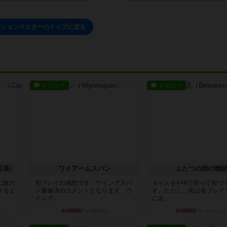
ーションマスターのトップに戻る
レビュー
レビュー
拡張）
ワイアームスパン
ふたつの街の物
に能力
初プレイの感想です。ウイングスパ
タイルを4×4で並べて街づ
きるよ
ン履修済のコメントとなります。ウ
す。ただし、街は各プレイ
イング...
にあ...
ー
約2時間前
by daisdice
約6時間前
by ジェイと