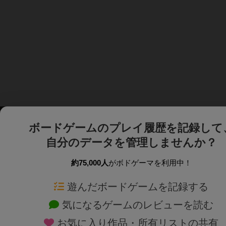
ボードゲームのプレイ履歴を記録して
自分のデータを管理しませんか？
約75,000人
がボドゲーマを利用中！
ボドゲーマTOP
ボードゲーム通販
遊んだボードゲームを記録する
気になるゲームのレビューを読む
ボードゲームを検索する
新作・再入荷情報
お気に入り作品・所有リストの共有
ボードゲームの新着レビュー
定番ボードゲームの通販