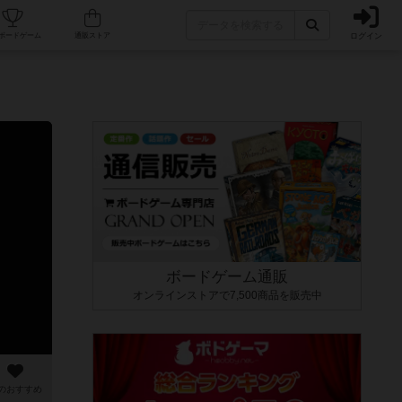
ログイン
カフェ/店舗
人気ボードゲーム
通販ストア
ボードゲーム通販
オンラインストアで7,500商品を販売中
のおすすめ