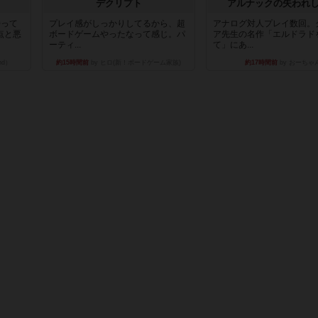
デクリプト
アルナックの失われ
持って
プレイ感がしっかりしてるから、超
アナログ対人プレイ数回。
点と悪
ボードゲームやったなって感じ。パ
ア先生の名作「エルドラド
ーティ...
て」にあ...
nd）
約15時間前
by ヒロ(新！ボードゲーム家族)
約17時間前
by おーちゃ