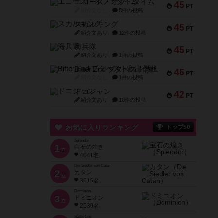
エコーズ・オブ・タイム
45
PT
紹介文なし
8件の投稿
スカルキング
45
PT
紹介文あり
12件の投稿
海兵隊
45
PT
紹介文あり
1件の投稿
Bitter End ブタペスト救出作戦
45
PT
紹介文なし
1件の投稿
ドコジャン
42
PT
紹介文あり
10件の投稿
お気に入りランキング
トップ50
Splendor
1
宝石の煌き
位
4041名
Die Siedler von Catan
2
カタン
位
3616名
Dominion
3
ドミニオン
位
2530名
Battle Line