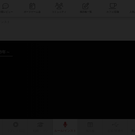
索
新着レビュー
ボードゲーム会
コミュニティ
掲示板一覧
インスト
18年～
リプレイ
日記
戦略
・コツ
ルール
/インスト
掲示板
拡張/関連
作
次