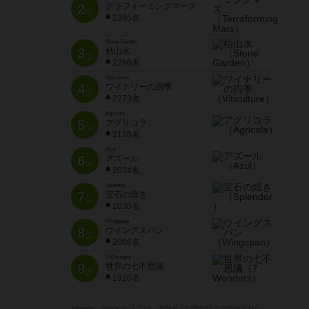
2
テラフォーミングマーズ
位
2395名
Stone Garden
3
枯山水
位
2280名
Viticulture
4
ワイナリーの四季
位
2273名
Agricola
5
アグリコラ
位
2120名
Azul
6
アズール
位
2034名
Splendor
7
宝石の煌き
位
2030名
Wingspan
8
ウイングスパン
位
2006名
7 Wonders
9
世界の七不思議
位
1920名
※Apple、Apple のロゴ は、米国および他の国々で登録された