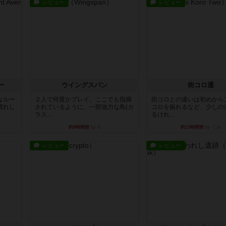
レビュー
レビュー
ー
ウイングスパン
街コロ通
なルー
２人で何度かプレイ。ここでも指摘
街コロとの違いは初めから
慣れし
されているように、一部強力な鳥(カ
コロを振れるなど、少しの
ラス...
るけれ...
約8時間前
by S
約13時間前
by くみ
レビュー
レビュー