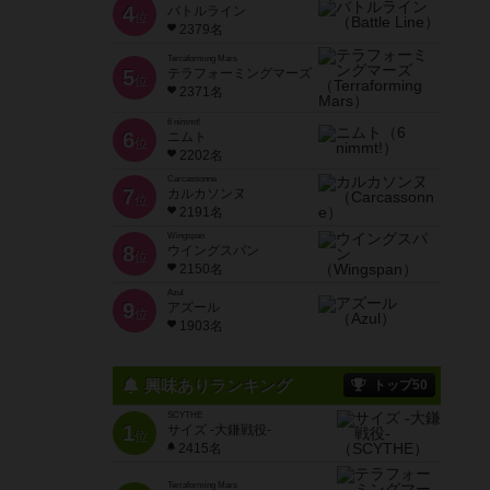
4
バトルライン
位
2379名
Terraforming Mars
5
テラフォーミングマーズ
位
2371名
6 nimmt!
6
ニムト
位
2202名
Carcassonne
7
カルカソンヌ
位
2191名
Wingspan
8
ウイングスパン
位
2150名
Azul
9
アズール
位
1903名
興味ありランキング
トップ50
SCYTHE
1
サイズ -大鎌戦役-
位
2415名
Terraforming Mars