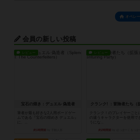
オペレ
会員の新しい投稿
レビュー
レビュー
宝石の煌き：デュエル 偽造者
クランク! ：冒険者たち（
筆者が最も好きな2人用ボードゲー
クランク！のプレイヤーごと
ムである『宝石の煌めき デュエル』
の違うキャラクターを使用で
に、...
うにな...
約1時間前
by 手動人形
約2時間前
by ぽっぽーくるっぽ