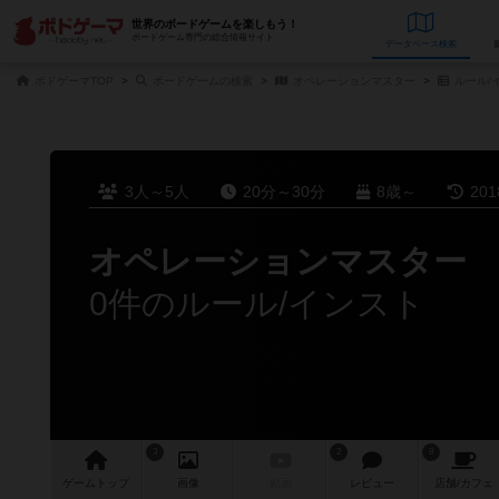
世界のボードゲームを楽しもう！
ボードゲーム専門の総合情報サイト
データベース
検
ボドゲーマTOP
ボードゲームの検索
オペレーションマスター
ルール/
3人～5人
20分～30分
8歳～
20
オペレーションマスター
0件のルール/インスト
3
2
8
ゲーム
トップ
画像
動画
レビュー
店舗/
カフェ