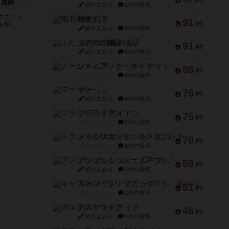
PT
し遺跡
紹介文あり
1件の投稿
クニツィ
南北戦争
91
PT
を探し
紹介文あり
1件の投稿
ふたつの城の物語
91
ん
PT
紹介文あり
6件の投稿
ノームズ・アット・ナイト
88
PT
紹介文なし
1件の投稿
マーリン
76
PT
紹介文あり
6件の投稿
フラットアイアン
75
PT
紹介文なし
2件の投稿
トランスオリエント・エクスプレス
70
PT
紹介文なし
1件の投稿
アンブッシュ！：ムーブアウト！
59
PT
紹介文あり
1件の投稿
キャプテン・フリップ：イスラ・ボンバ
51
PT
紹介文なし
2件の投稿
ガルフストライク
46
PT
紹介文あり
1件の投稿