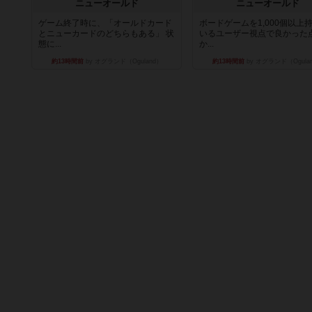
ニューオールド
ニューオールド
ゲーム終了時に、「オールドカード
ボードゲームを1,000個以上
とニューカードのどちらもある」 状
いるユーザー視点で良かった
態に...
か...
約13時間前
by オグランド（Oguland）
約13時間前
by オグランド（Ogula