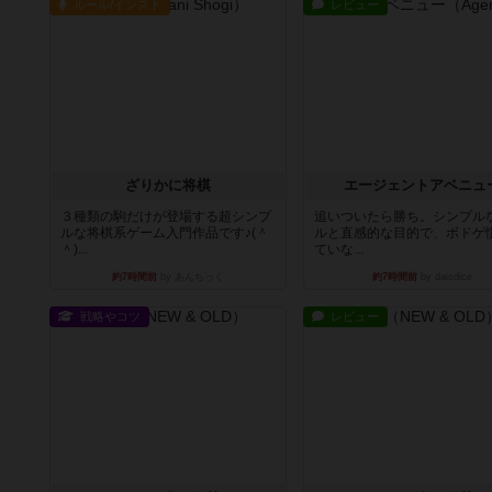
ルール/インスト
レビュー
ざりかに将棋
エージェントアベニュ
３種類の駒だけが登場する超シンプ
追いついたら勝ち。シンプル
ルな将棋系ゲーム入門作品です♪(＾
ルと直感的な目的で、ボドゲ
＾)...
ていな...
約7時間前
by あんちっく
約7時間前
by daisdice
戦略やコツ
レビュー