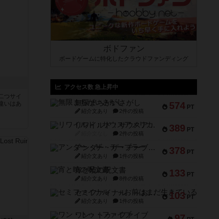
ボドファン
ボードゲームに特化したクラウドファンディング
アクセス数 急上昇中
二つサイ
無限まちがいさがし
違いはあ
574
PT
紹介文あり
2件の投稿
リワイルド：サウスアメリカ
389
PT
紹介文なし
2件の投稿
アンダー・ザ・テーブラー
378
PT
紹介文あり
1件の投稿
宵と暁の呪文書
133
PT
紹介文あり
8件の投稿
セミファイナル ～お前はまだ生きている～
103
PT
紹介文あり
1件の投稿
ワン・トゥ・ファイブ
97