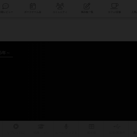
索
新着レビュー
ボードゲーム会
コミュニティ
掲示板一覧
25年～
リプレイ
日記
戦略
・コツ
ルール
/インスト
掲示板
拡張/関連
作
次