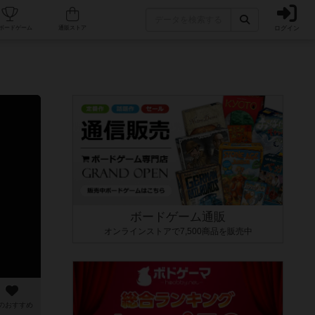
ログイン
カフェ/店舗
人気ボードゲーム
通販ストア
ボードゲーム通販
オンラインストアで7,500商品を販売中
のおすすめ