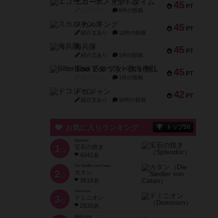
エコーズ・オブ・タイム
45
PT
紹介文なし
8件の投稿
スカルキング
45
PT
紹介文あり
12件の投稿
海兵隊
45
PT
紹介文あり
1件の投稿
Bitter End ブタペスト救出作戦
45
PT
紹介文なし
1件の投稿
ドコジャン
42
PT
紹介文あり
10件の投稿
お気に入りランキング
トップ50
Splendor
1
宝石の煌き
位
4041名
Die Siedler von Catan
2
カタン
位
3616名
Dominion
3
ドミニオン
位
2530名
Battle Line