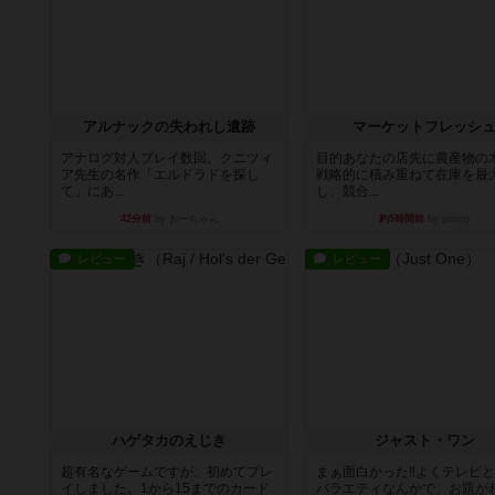
アルナックの失われし遺跡
マーケットフレッシ
アナログ対人プレイ数回。クニツィ
目的あなたの店先に農産物の
ア先生の名作「エルドラドを探し
戦略的に積み重ねて在庫を最
て」にあ...
し、競合...
42分前
by おーちゃん
約5時間前
by jurong
レビュー
レビュー
ハゲタカのえじき
ジャスト・ワン
超有名なゲームですが、初めてプレ
まぁ面白かった‼️よくテレビ
イしました。1から15までのカード
バラエティなんかで、お題が