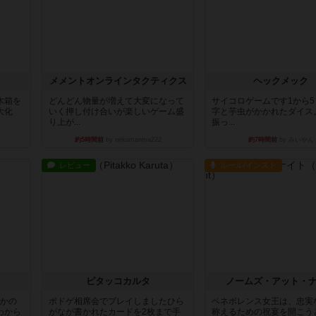
ュ
メメントオンラインタクティクス
ヘックメック
木箱を
どんどん物量が増えて大変になって
サイコロゲームです1から
大化
いく押し付け合いが楽しいゲーム盛
字と芋虫がかかれたダイス
り上が...
振っ...
約5時間前
by nekomanma222
約7時間前
by みいやん
レビュー
ルール/インスト
ピタッコカルタ
ノームズ・アット・
とかの
ボドゲ相席会でプレイしましたひら
ベネボレンス女王は、忠実
わから
がなが書かれたカードを2枚まで手
称えるための祝宴を開こう