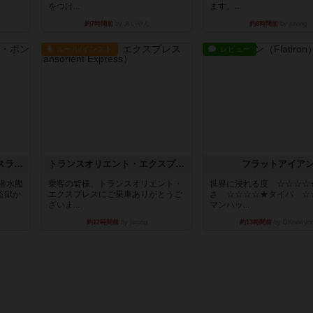
をつけ...
ます。...
約7時間前
by みいやん
約8時間前
by jurong
ルール/インスト
レビュー
キャプテン・フリップ：イスラ・ボンバ
トランスオリエント・エクスプレス
フラットアイア
潜水艦
乗客の皆様、トランスオリエント・
世界に浸れる度 ☆☆☆☆
監獄か
エクスプレスにご乗車ありがとうご
さ ☆☆☆☆★タイパ ☆
ざいま...
マンハッ...
約12時間前
by jurong
約13時間前
by DKnewyor