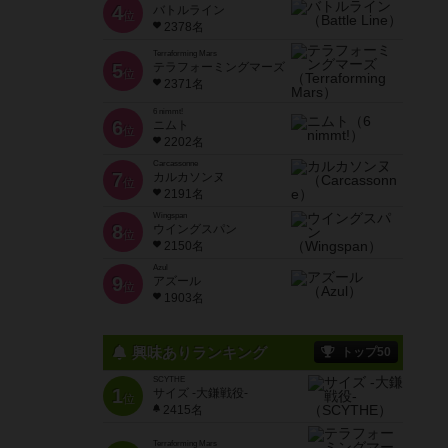
4
バトルライン
位
2378名
Terraforming Mars
5
テラフォーミングマーズ
位
2371名
6 nimmt!
6
ニムト
位
2202名
Carcassonne
7
カルカソンヌ
位
2191名
Wingspan
8
ウイングスパン
位
2150名
Azul
9
アズール
位
1903名
興味ありランキング
トップ50
SCYTHE
1
サイズ -大鎌戦役-
位
2415名
Terraforming Mars