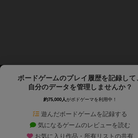
ボードゲームのプレイ履歴を記録して
自分のデータを管理しませんか？
約75,000人
がボドゲーマを利用中！
ボドゲーマTOP
ボードゲーム通販
遊んだボードゲームを記録する
気になるゲームのレビューを読む
ボードゲームを検索する
新作・再入荷情報
お気に入り作品・所有リストの共有
ボードゲームの新着レビュー
定番ボードゲームの通販