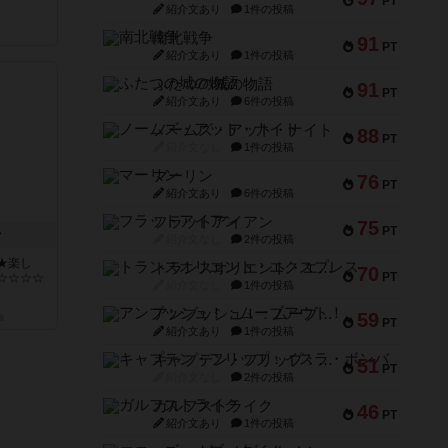
PT
紹介文あり
1件の投稿
南北戦争
91
PT
紹介文あり
1件の投稿
ふたつの城の物語
91
PT
紹介文あり
6件の投稿
ノームズ・アット・ナイト
88
PT
紹介文なし
1件の投稿
マーリン
76
PT
紹介文あり
6件の投稿
フラットアイアン
75
PT
ン
紹介文なし
2件の投稿
★楽し
トランスオリエント・エクスプレス
70
PT
☆☆☆☆
紹介文なし
1件の投稿
アンブッシュ！：ムーブアウト！
59
k
PT
紹介文あり
1件の投稿
キャプテン・フリップ：イスラ・ボンバ
51
PT
紹介文なし
2件の投稿
ガルフストライク
46
PT
紹介文あり
1件の投稿