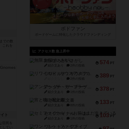
ボドファン
ボードゲームに特化したクラウドファンディング
5までの数
。これを
アクセス数 急上昇中
無限まちがいさがし
574
PT
紹介文あり
2件の投稿
リワイルド：サウスアメリカ
389
PT
紹介文なし
2件の投稿
アンダー・ザ・テーブラー
378
PT
紹介文あり
1件の投稿
宵と暁の呪文書
133
PT
紹介文あり
8件の投稿
セミファイナル ～お前はまだ生きている～
103
ナイト
PT
紹介文あり
1件の投稿
な臣民を
ワン・トゥ・ファイブ
としてい
97