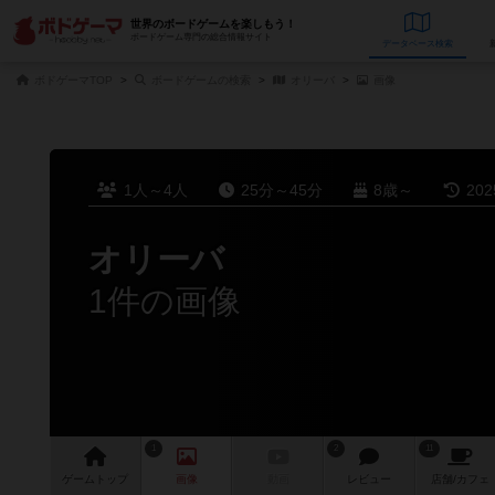
世界のボードゲームを楽しもう！
ボードゲーム専門の総合情報サイト
データベース
検
ボドゲーマTOP
ボードゲームの検索
オリーバ
画像
1人～4人
25分～45分
8歳～
20
オリーバ
1件の画像
1
2
11
ゲーム
トップ
画像
動画
レビュー
店舗/
カフェ