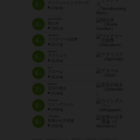
2
テラフォーミングマーズ
位
2394名
Stone Garden
3
枯山水
位
2281名
Viticulture
4
ワイナリーの四季
位
2272名
Agricola
5
アグリコラ
位
2120名
Azul
6
アズール
位
2034名
Splendor
7
宝石の煌き
位
2028名
Wingspan
8
ウイングスパン
位
2006名
7 Wonders
9
世界の七不思議
位
1919名
※Apple、Apple のロゴ は、米国および他の国々で登録された