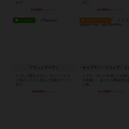
がプ...
ずに...
約7時間前
by みいやん
約7時間前
by みいやん
レビュー
ルール/インスト
フラットアイアン
1~2人に限定された、エンジンビル
イスラ・ボンバを探しに出航!
ド系のシステム選んだ企業ボードに
を装備し、あなたの乗組員を
街で...
ら解...
約9時間前
by あくり
約11時間前
by jurong