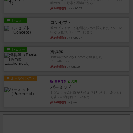
時のカード数字が得点になる...
約16時間前
by mob567
レビュー
コンセプト
親のプレイヤーがお題を決めて限られたヒントの
中から他のプレイヤーに当て...
約16時間前
by mob567
レビュー
海兵隊
1988年にVictory Gamesが出版した
『Leathernec...
約16時間前
by Chaco
ルール/インスト
画像付き
充実
パーミッド
おばあちゃんは猫が大好きです!しかし、あまりに
も多くの猫を飼っているた...
約16時間前
by jurong