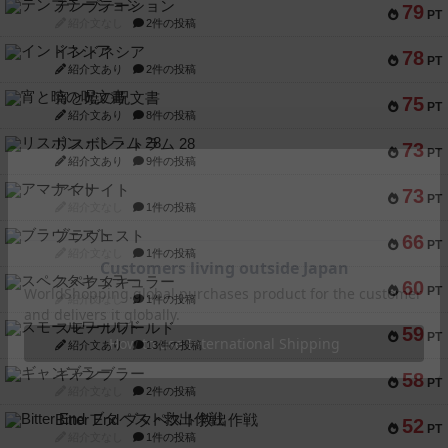
テンプテーション
79
PT
紹介文なし
2件の投稿
インドネシア
78
PT
紹介文あり
2件の投稿
宵と暁の呪文書
75
PT
紹介文あり
8件の投稿
リスボン・トラム 28
73
PT
紹介文あり
9件の投稿
アマナイト
73
PT
紹介文なし
1件の投稿
ブラヴェスト
66
PT
紹介文なし
1件の投稿
スペクタキュラー
60
PT
紹介文なし
1件の投稿
スモールワールド
59
PT
紹介文あり
13件の投稿
ギャンブラー
58
PT
紹介文なし
2件の投稿
Bitter End ブタペスト救出作戦
52
PT
紹介文なし
1件の投稿