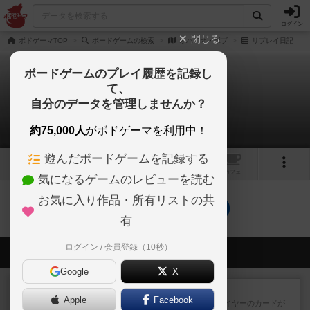
ログイン
閉じる
ボドゲーマTOP
ボードゲームの検索
オハイオ・ボブ
リプレイ日記
ボードゲームのプレイ履歴を記録し
て、
オハイオ・ボブ
自分のデータを管理しませんか？
0件のリプレイ日記
約75,000人
がボドゲーマを利用中！
遊んだボードゲームを記録する
1
1
トップ
画像
動画
レビュー
カフェ
気になるゲームのレビューを読む
お気に入り作品・所有リストの共
オハイオ・ボブのトップに戻る
有
ログイン / 会員登録（10秒）
会員の新しい投稿
Google
X
レビュー
花火：スターマイン
Apple
Facebook
自分のカードは見えず他のプレイヤーのカードが