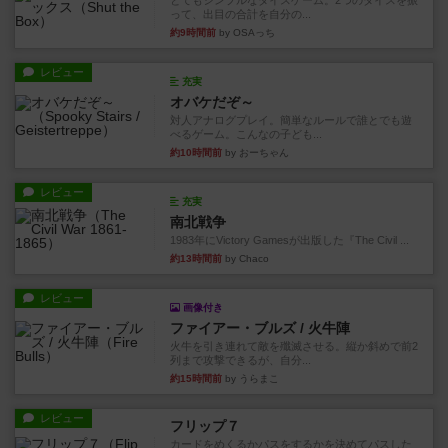
とてもシンプルなダイスゲーム。2つのダイスを振
って、出目の合計を自分の...
約9時間前
by OSAっち
レビュー
充実
オバケだぞ～
対人アナログプレイ。簡単なルールで誰とでも遊
べるゲーム。こんなの子ども...
約10時間前
by おーちゃん
レビュー
充実
南北戦争
1983年にVictory Gamesが出版した『The Civil ...
約13時間前
by Chaco
レビュー
画像付き
ファイアー・ブルズ / 火牛陣
火牛を引き連れて敵を殲滅させる。縦か斜めで前2
列まで攻撃できるが、自分...
約15時間前
by うらまこ
レビュー
フリップ７
カードをめくるかパスをするかを決めてパスした