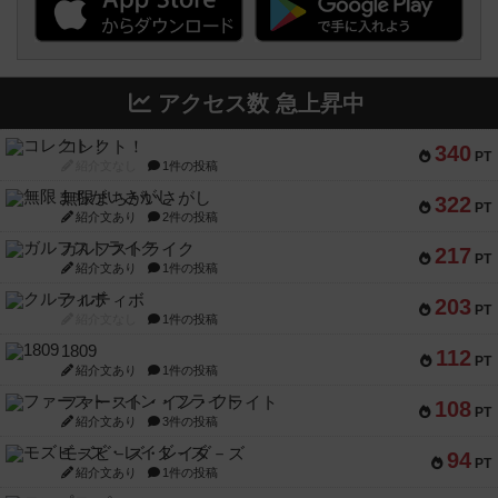
アクセス数 急上昇中
コレクト！
340
PT
紹介文なし
1件の投稿
無限まちがいさがし
322
PT
紹介文あり
2件の投稿
ガルフストライク
217
PT
紹介文あり
1件の投稿
クルティボ
203
PT
紹介文なし
1件の投稿
1809
112
PT
紹介文あり
1件の投稿
ファースト・イン・フライト
108
PT
紹介文あり
3件の投稿
モズビ－ズ・レイダ－ズ
94
PT
紹介文あり
1件の投稿