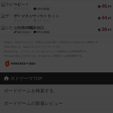
ラピード
46
PT
紹介文なし
1件の投稿
ザ・フラッフィー・ライト
44
PT
紹介文なし
0件の投稿
ふたつの城の物語
39
PT
紹介文あり
6件の投稿
※Apple、Apple のロゴ は、米国および他の国々で登録されたApple Inc.の商標です。
※App Store は、Apple Inc.のサービスマークです。
※Android は、グーグル インコーポレイテッドの商標または登録商標です。
※Google Play とそのロゴは、Google Inc.の商標または登録商標です。
ボドゲーマTOP
ボードゲームを検索する
ボードゲームの新着レビュー