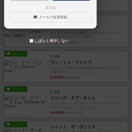
見える状態でカードを教えた...
38分前
by mob567
または
メールで会員登録
レビュー
充実
アンダー・ザ・テーブラー
笑えるバカゲームを集めているライトゲーマーと
してのレビューです。正体隠...
しばらく表示しない
約3時間前
by toyota
レビュー
充実
ワン・トゥ・ファイブ
とにかくお手軽にすき間時間をうめるゲームとし
て重宝するゲームです。いわ...
約4時間前
by nabekoh
レビュー
充実
エコーズ・オブ・タイム
カードゲームにファイナルファンタジーのアクテ
ィブタイムバトル（もしくは...
約8時間前
by ジェイとと
レビュー
シャット・ザ・ボックス