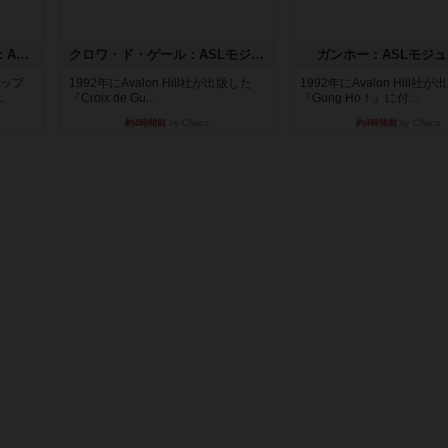
ドゥームド・バタリオンズ：ASLモジュール11
クロワ・ド・ゲール：ASLモジュール10
ガンホー：ASLモジュ
マップ
1992年にAvalon Hill社が出版した
1992年にAvalon Hill社
.
『Croix de Gu...
『Gung Ho！』に付...
約4時間前
by Chaco
約4時間前
by Chaco