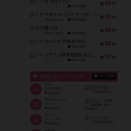
とうほうの！
42
PT
紹介文なし
1件の投稿
スターマイン・ラミー ポケット
42
PT
紹介文あり
2件の投稿
海兵隊
39
PT
紹介文あり
1件の投稿
スーパーストア3000
39
PT
紹介文なし
1件の投稿
フリップ７：復讐心とともに
37
PT
紹介文なし
2件の投稿
お気に入りランキング
トップ50
Splendor
1
宝石の煌き
位
4042名
Die Siedler von Catan
2
カタン
位
3618名
Dominion
3
ドミニオン
位
2530名
Battle Line