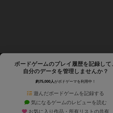
ボードゲームのプレイ履歴を記録して
自分のデータを管理しませんか？
約75,000人
がボドゲーマを利用中！
ボドゲーマTOP
ボードゲーム通販
遊んだボードゲームを記録する
気になるゲームのレビューを読む
ボードゲームを検索する
新作・再入荷情報
お気に入り作品・所有リストの共有
ボードゲームの新着レビュー
定番ボードゲームの通販