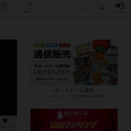
ログイン
カフェ/店舗
人気ボードゲーム
通販ストア
ボードゲーム通販
オンラインストアで7,500商品を販売中
のおすすめ