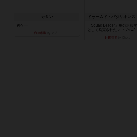
カタン
神ゲー
『Squad Leader』用の追加
として発売されたマップの#9..
約3時間前
by アプー
約4時間前
by Chaco