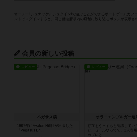
オーノー! シュナッケルシュタイン!で遊ぶことができるボードゲームカ
ントでログインすると、同じ都道府県内の店舗に絞り込むボタンが表示さ
会員の新しい投稿
レビュー
レビュー
ペガサス橋
オラニエンブルガー運
1997年にAvalon Hill社が出版した
存在をうっすらと認識してい
『Pegasus Bri...
ど、セールやってて、2人専
カプレと...