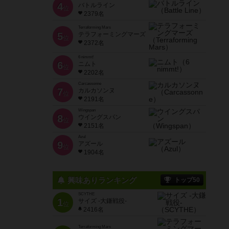
4
バトルライン
位
2379名
Terraforming Mars
5
テラフォーミングマーズ
位
2372名
6 nimmt!
6
ニムト
位
2202名
Carcassonne
7
カルカソンヌ
位
2191名
Wingspan
8
ウイングスパン
位
2151名
Azul
9
アズール
位
1904名
興味ありランキング
トップ50
SCYTHE
1
サイズ -大鎌戦役-
位
2416名
Terraforming Mars