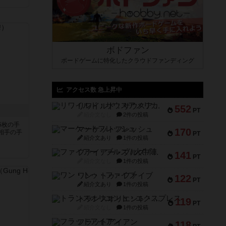
ボドファン
ボードゲームに特化したクラウドファンディング
アクセス数 急上昇中
リワイルド：サウスアメリカ
552
！
PT
紹介文なし
2件の投稿
5枚の手
マーケットフレッシュ
170
相手の手
PT
紹介文あり
1件の投稿
ファイアー・ブルズ / 火牛陣
141
PT
紹介文なし
1件の投稿
ワン・トゥ・ファイブ
122
PT
紹介文あり
1件の投稿
トランスオリエント・エクスプレス
119
PT
紹介文なし
1件の投稿
フラットアイアン
118