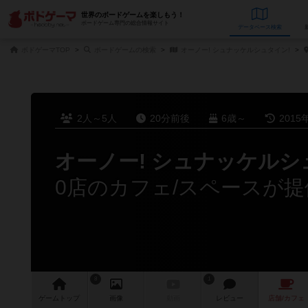
世界のボードゲームを楽しもう！
ボードゲーム専門の総合情報サイト
データベース
検
ボドゲーマTOP
ボードゲームの検索
オーノー! シュナッケルシュタイン!
2人～5人
20分前後
6歳～
2015
オーノー! シュナッケルシ
0店のカフェ/スペースが提
8
1
ゲーム
トップ
画像
動画
レビュー
店舗/
カフェ