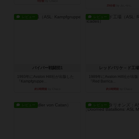
9分前
by Chaco
29分前
by みいやん
レビュー
レビュー
パイパー戦闘団1
レッドバリケ－ド工
1993年にAvalon Hill社が出版した
1989年にAvalon Hill社が出
『Kampfgruppe...
『Red Barrica...
約1時間前
by Chaco
約1時間前
by Chaco
レビュー
レビュー