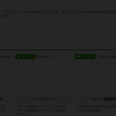
フェ・プレイスペースが0店登録されています。公開プロフィールの都道府県が設定さ
れます。
レビュー
レビュー
河
フィッシェン2
パイパー戦闘団2
たけ
ゲームの流れはフィッシェンだが、
1996年にAvalon Hill社
用でワ
ゲーム開始時はペリカンとエビの2
『Kampfgruppe...
スート...