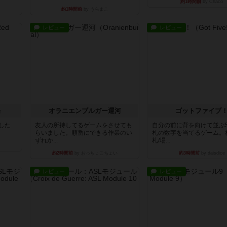
約1時間前
by Chaco
約1時間前
by うらまこ
レビュー
レビュー
場
オラニエンブルガー運河
ゴットファイブ
版した
友人の所持してるゲームをさせても
自分の前に背を向けて並ぶ
らいました。順番にできる作業のい
札の数字を当てるゲーム。
ずれか...
札/場...
約2時間前
by おっちょこちょい
約3時間前
by daisdice
レビュー
レビュー