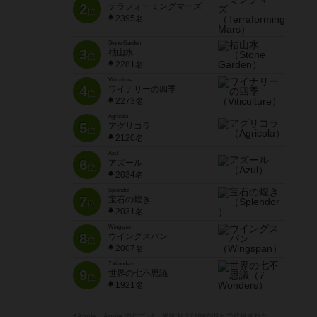
2
テラフォーミングマーズ
位
2395名
Stone Garden
3
枯山水
位
2281名
Viticulture
4
ワイナリーの四季
位
2273名
Agricola
5
アグリコラ
位
2120名
Azul
6
アズール
位
2034名
Splendor
7
宝石の煌き
位
2031名
Wingspan
8
ウイングスパン
位
2007名
7 Wonders
9
世界の七不思議
位
1921名
※Apple、Apple のロゴ は、米国および他の国々で登録された