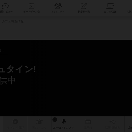
索
新着レビュー
ボードゲーム会
コミュニティ
掲示板一覧
カフェ/店舗情報
年～
ュタイン!
供中
1
リプレイ
日記
戦略
・コツ
ルール
/インスト
掲示板
拡張/関連
作
次