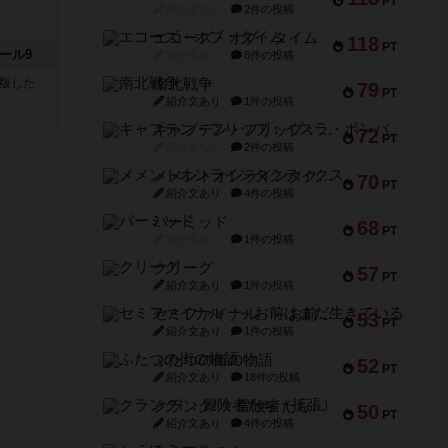
PT
紹介文なし
2件の投稿
エコーズ・オブ・タイム
118
PT
ール9
紹介文なし
8件の投稿
が出版した
南北戦争
79
PT
紹介文あり
1件の投稿
キャプテン・フリップ：イスラ・ボンバ
72
PT
紹介文なし
2件の投稿
メメントオンラインタクティクス
70
PT
紹介文あり
4件の投稿
パーミッド
68
PT
紹介文なし
1件の投稿
クリーグ
57
PT
紹介文あり
1件の投稿
セミファイナル ～お前はまだ生きている～
53
PT
紹介文あり
1件の投稿
ふたつの街の物語
52
PT
紹介文あり
18件の投稿
クランク! ：冒険者たち（拡張）
50
PT
紹介文あり
4件の投稿