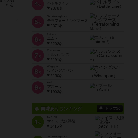
5までの数
4
バトルライン
位
。これを
2378名
Terraforming Mars
5
テラフォーミングマーズ
位
2371名
6 nimmt!
6
ニムト
位
2202名
Carcassonne
7
カルカソンヌ
位
2191名
Wingspan
8
ウイングスパン
位
2150名
Azul
9
アズール
位
1903名
興味ありランキング
トップ50
SCYTHE
1
サイズ -大鎌戦役-
位
2415名
Terraforming Mars