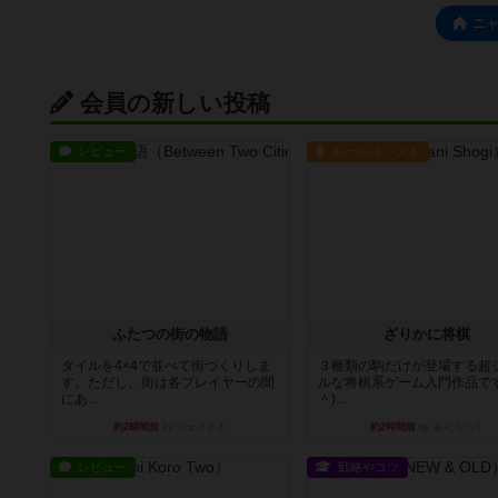
ニ
会員の新しい投稿
レビュー
ルール/インスト
ふたつの街の物語
ざりかに将棋
タイルを4×4で並べて街づくりしま
３種類の駒だけが登場する超
す。ただし、街は各プレイヤーの間
ルな将棋系ゲーム入門作品です
にあ...
＾)...
約2時間前
by ジェイとと
約2時間前
by あんちっく
レビュー
戦略やコツ