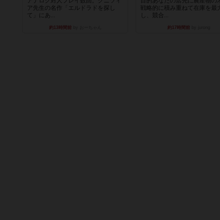
アナログ対人プレイ数回。クニツィ
目的あなたの店先に農産物の
ア先生の名作「エルドラドを探し
戦略的に積み重ねて在庫を最
て」にあ...
し、競合...
約13時間前
by おーちゃん
約17時間前
by jurong