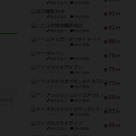
PT
紹介文あり
1件の投稿
南北戦争
91
PT
紹介文あり
1件の投稿
ふたつの城の物語
91
PT
紹介文あり
6件の投稿
ノームズ・アット・ナイト
88
PT
紹介文なし
1件の投稿
マーリン
76
PT
紹介文あり
6件の投稿
フラットアイアン
75
PT
紹介文なし
2件の投稿
トランスオリエント・エクスプレス
70
PT
紹介文なし
1件の投稿
アンブッシュ！：ムーブアウト！
59
PT
うのが正
紹介文あり
1件の投稿
レイ。こ
キャプテン・フリップ：イスラ・ボンバ
51
PT
紹介文なし
2件の投稿
ガルフストライク
46
PT
紹介文あり
1件の投稿