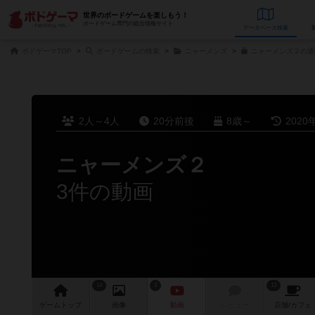
世界のボードゲームを楽しもう！
ボードゲーム専門の総合情報サイト
データベース
検
ボドゲーマTOP
ボードゲームの検索
ニャーメンズ
ニャーメンズ２の通
2人～4人
20分前後
8歳～
2020
ニャーメンズ２
3件の動画
14
3
13
ゲーム
トップ
画像
動画
レビュー
店舗/
カフェ