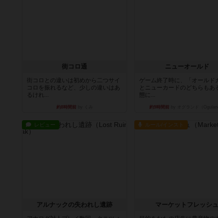
街コロ通
ニューオールド
街コロとの違いは初めから二つサイ
ゲーム終了時に、「オールド
コロを振れるなど、少しの違いはあ
とニューカードのどちらもある
るけれ...
態に...
約8時間前
by くみ
約9時間前
by オグランド（Ogulan
レビュー
ルール/インスト
アルナックの失われし遺跡
マーケットフレッシ