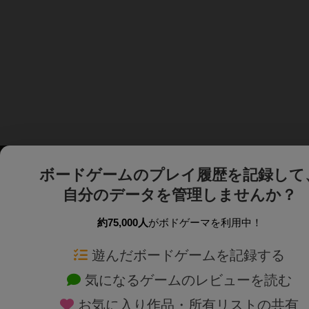
ボードゲームのプレイ履歴を記録して
自分のデータを管理しませんか？
約75,000人
がボドゲーマを利用中！
ボドゲーマTOP
ボードゲーム通販
遊んだボードゲームを記録する
気になるゲームのレビューを読む
ボードゲームを検索する
新作・再入荷情報
お気に入り作品・所有リストの共有
ボードゲームの新着レビュー
定番ボードゲームの通販