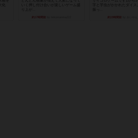
木箱を
どんどん物量が増えて大変になって
サイコロゲームです1から
大化
いく押し付け合いが楽しいゲーム盛
字と芋虫がかかれたダイス
り上が...
振っ...
約17時間前
by nekomanma222
約19時間前
by みいやん