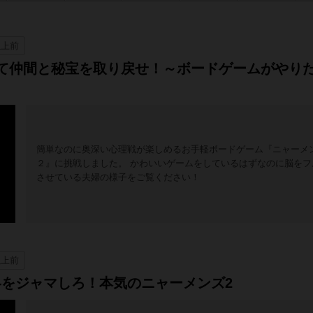
以上前
て仲間と秘宝を取り戻せ！～ボードゲームがやり
簡単なのに奥深い心理戦が楽しめるお手軽ボードゲーム『ニャーメ
２』に挑戦しました。 かわいいゲームをしているはずなのに脳をフ
させている夫婦の様子をご覧ください！
以上前
をジャマしろ！本気のニャーメンズ2