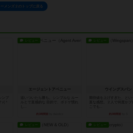
ャーメンズ２のトップに戻る
レビュー
レビュー
エージェントアベニュー
ウイングスパン
シンプ
追いついたら勝ち。シンプルな ルー
期待値を上げすぎた、とい
♪(＾
ルとで直感的な 目的で、ボドゲ慣れ
直な感想。２人で何度かプ
し...
こでも...
約3時間前
by daisdice
約3時間前
by S
レビュー
レビュー