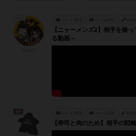
たまご
プレイ/実況
ルール説明
5年
【ニャーメンズ2】相手を操っ
る動画～
ボドかぞ
皇帝
プレイ/実況
ルール説明
4年
【寿司と肉のため】相手の戦略