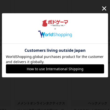
ニューオールド
デクリプト
カード
ボードゲームを1,000個以上持って
プレイ感がしっかりしてる
」 状
いるユーザー視点で良かった点と悪
ボードゲームやったなって
か...
ーティ...
d）
約9時間前
by オグランド（Oguland）
約10時間前
by ヒロ(新！ボードゲ
レビュー
レビュー
ュ
メメントオンラインタクティクス
ヘックメック