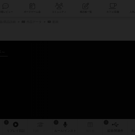
索
新着レビュー
ボードゲーム会
コミュニティ
掲示板一覧
販/商品詳細
作品データ
動画
年～
1
1
1
リプレイ
日記
戦略
・コツ
ルール
/インスト
掲示板
拡張/関連
作
次