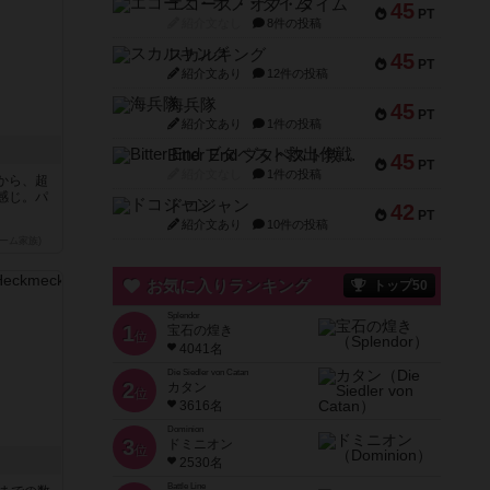
エコーズ・オブ・タイム
45
PT
紹介文なし
8件の投稿
スカルキング
45
PT
紹介文あり
12件の投稿
海兵隊
45
PT
紹介文あり
1件の投稿
Bitter End ブタペスト救出作戦
45
PT
紹介文なし
1件の投稿
から、超
感じ。パ
ドコジャン
42
PT
紹介文あり
10件の投稿
ーム家族)
お気に入りランキング
トップ50
Splendor
1
宝石の煌き
位
4041名
Die Siedler von Catan
2
カタン
位
3616名
Dominion
3
ドミニオン
位
2530名
Battle Line