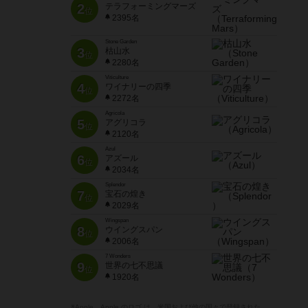
2
テラフォーミングマーズ
位
2395名
Stone Garden
3
枯山水
位
2280名
Viticulture
4
ワイナリーの四季
位
2272名
Agricola
5
アグリコラ
位
2120名
Azul
6
アズール
位
2034名
Splendor
7
宝石の煌き
位
2029名
Wingspan
8
ウイングスパン
位
2006名
7 Wonders
9
世界の七不思議
位
1920名
※Apple、Apple のロゴ は、米国および他の国々で登録された