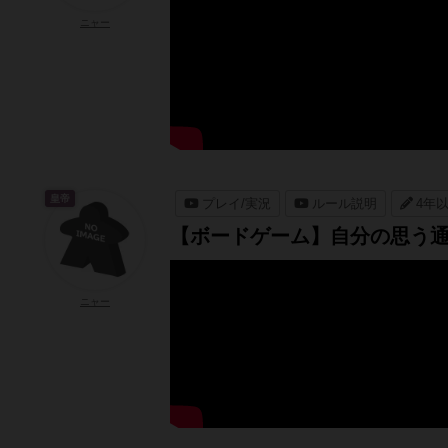
ニャー
皇帝
プレイ/実況
ルール説明
4年
【ボードゲーム】自分の思う
ニャー