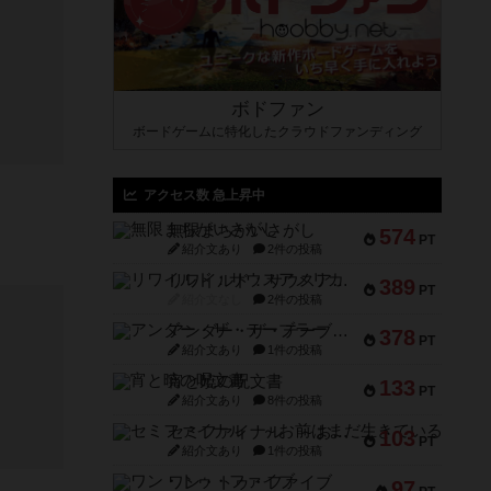
ボドファン
ボードゲームに特化したクラウドファンディング
アクセス数 急上昇中
無限まちがいさがし
574
PT
紹介文あり
2件の投稿
リワイルド：サウスアメリカ
389
PT
紹介文なし
2件の投稿
アンダー・ザ・テーブラー
378
PT
紹介文あり
1件の投稿
宵と暁の呪文書
133
PT
紹介文あり
8件の投稿
セミファイナル ～お前はまだ生きている～
103
PT
紹介文あり
1件の投稿
ワン・トゥ・ファイブ
97