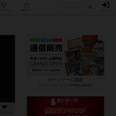
ログイン
カフェ/店舗
人気ボードゲーム
通販ストア
ボードゲーム通販
オンラインストアで7,500商品を販売中
のおすすめ