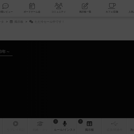
索
新着レビュー
ボードゲーム会
コミュニティ
掲示板一覧
ータ
掲示板
ただ今セール中です！
23年～
1
2
リプレイ
日記
戦略
・コツ
ルール
/インスト
掲示板
拡張/関連
作
次