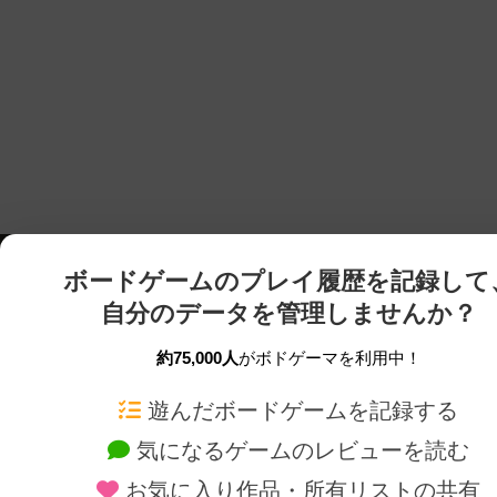
ボードゲームのプレイ履歴を記録して
自分のデータを管理しませんか？
約75,000人
がボドゲーマを利用中！
ボドゲーマTOP
ボードゲーム通販
遊んだボードゲームを記録する
気になるゲームのレビューを読む
ボードゲームを検索する
新作・再入荷情報
お気に入り作品・所有リストの共有
ボードゲームの新着レビュー
定番ボードゲームの通販