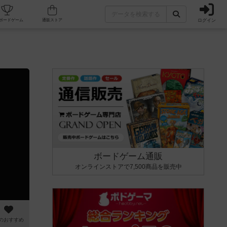
ログイン
カフェ/店舗
人気ボードゲーム
通販ストア
ボードゲーム通販
オンラインストアで7,500商品を販売中
のおすすめ