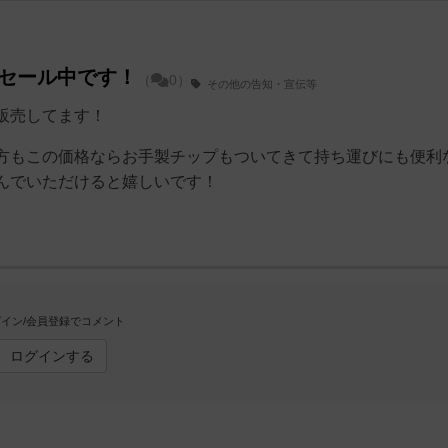
セール中です！
（
0）
その他の告知・宣伝等
販売してます！
方もこの価格ならお手製チップもついてきて持ち運びにも便利
んでいただけると嬉しいです！
イン/会員登録でコメント
ログインする