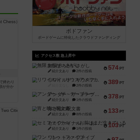
ボドファン
ボードゲームに特化したクラウドファンディング
アクセス数 急上昇中
無限まちがいさがし
574
PT
紹介文あり
2件の投稿
ス
リワイルド：サウスアメリカ
389
分で終わり
PT
紹介文なし
2件の投稿
類が分か
アンダー・ザ・テーブラー
378
PT
紹介文あり
1件の投稿
宵と暁の呪文書
133
PT
紹介文あり
8件の投稿
セミファイナル ～お前はまだ生きている～
103
PT
紹介文あり
1件の投稿
ワン・トゥ・ファイブ
97