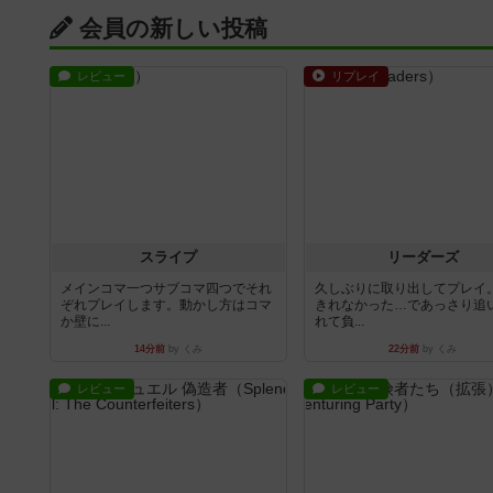
会員の新しい投稿
レビュー
リプレイ
スライプ
リーダーズ
メインコマ一つサブコマ四つでそれ
久しぶりに取り出してプレイ
ぞれプレイします。動かし方はコマ
きれなかった…であっさり追
か壁に...
れて負...
14分前
by くみ
22分前
by くみ
レビュー
レビュー