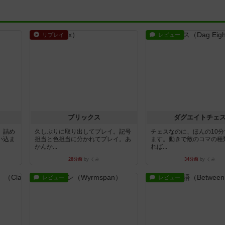
リプレイ
レビュー
ブリックス
ダグエイトチェ
。詰め
久しぶりに取り出してプレイ。記号
チェスなのに、ほんの10
い込ま
担当と色担当に分かれてプレイ。あ
ます。動きで敵のコマの種
かんか...
れば...
28分前
by くみ
34分前
by くみ
レビュー
レビュー