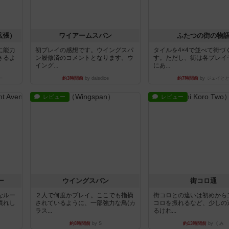
拡張）
ワイアームスパン
ふたつの街の物
に能力
初プレイの感想です。ウイングスパ
タイルを4×4で並べて街づ
きるよ
ン履修済のコメントとなります。ウ
す。ただし、街は各プレイ
イング...
にあ...
ー
約3時間前
by daisdice
約7時間前
by ジェイと
レビュー
レビュー
ー
ウイングスパン
街コロ通
なルー
２人で何度かプレイ。ここでも指摘
街コロとの違いは初めから
慣れし
されているように、一部強力な鳥(カ
コロを振れるなど、少しの
ラス...
るけれ...
約8時間前
by S
約13時間前
by くみ