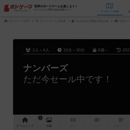
世界のボードゲームを楽しもう！
ボードゲーム専門の総合情報サイト
データベース
検
ボドゲーマTOP
ボードゲームの検索
Numbersの通販/商品詳細
作品デ
2人～4人
15分～30分
8歳～
20
ナンバーズ
ただ今セール中です！
1
ゲーム
トップ
画像
動画
レビュー
店舗/
カフェ