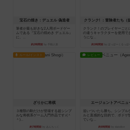
宝石の煌き：デュエル 偽造者
クランク! ：冒険者たち（
筆者が最も好きな2人用ボードゲー
クランク！のプレイヤーごと
ムである『宝石の煌めき デュエル』
の違うキャラクターを使用で
に、...
うにな...
約2時間前
by 手動人形
約3時間前
by ぽっぽーくるっぽ
ルール/インスト
レビュー
ざりかに将棋
エージェントアベニュ
３種類の駒だけが登場する超シンプ
追いついたら勝ち。シンプル
ルな将棋系ゲーム入門作品です♪(＾
ルと直感的な目的で、ボドゲ
＾)...
ていな...
約7時間前
by あんちっく
約8時間前
by daisdice