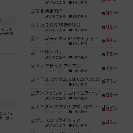
PT
紹介文あり
1件の投稿
南北戦争
91
PT
紹介文あり
1件の投稿
語
ふたつの城の物語
91
PT
くりしま
紹介文あり
6件の投稿
ヤーの間
ノームズ・アット・ナイト
88
PT
紹介文なし
1件の投稿
と
マーリン
76
PT
紹介文あり
6件の投稿
フラットアイアン
75
PT
紹介文なし
2件の投稿
トランスオリエント・エクスプレス
70
PT
紹介文なし
1件の投稿
アンブッシュ！：ムーブアウト！
59
PT
紹介文あり
1件の投稿
キャプテン・フリップ：イスラ・ボンバ
51
PT
紹介文なし
2件の投稿
二つサイ
違いはあ
ガルフストライク
46
PT
紹介文あり
1件の投稿