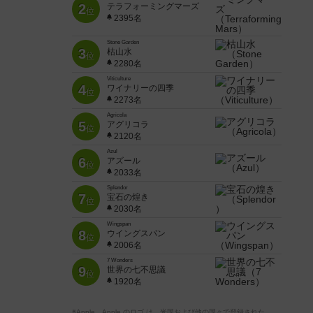
2
テラフォーミングマーズ
位
2395名
Stone Garden
3
枯山水
位
2280名
Viticulture
4
ワイナリーの四季
位
2273名
Agricola
5
アグリコラ
位
2120名
Azul
6
アズール
位
2033名
Splendor
7
宝石の煌き
位
2030名
Wingspan
8
ウイングスパン
位
2006名
7 Wonders
9
世界の七不思議
位
1920名
※Apple、Apple のロゴ は、米国および他の国々で登録された