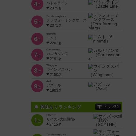
4
バトルライン
位
2379名
Terraforming Mars
5
テラフォーミングマーズ
位
2371名
6 nimmt!
6
ニムト
位
2202名
Carcassonne
7
カルカソンヌ
位
2191名
Wingspan
8
ウイングスパン
位
2150名
Azul
9
アズール
位
1903名
興味ありランキング
トップ50
SCYTHE
1
サイズ -大鎌戦役-
位
2415名
Terraforming Mars