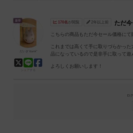
皇帝
ただ今
170名
が閲覧
2年以上前
こちらの商品もただ今セール価格にて
これまでは高くて手に取りづらかった
だいき“dank”
品になっているので是非手に取って遊
よろしくお願いします！
シェアする
ログ