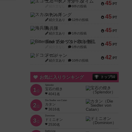
エコーズ・オブ・タイム
45
PT
紹介文なし
8件の投稿
スカルキング
45
PT
紹介文あり
12件の投稿
海兵隊
45
PT
紹介文あり
1件の投稿
Bitter End ブタペスト救出作戦
45
PT
紹介文なし
1件の投稿
ドコジャン
42
PT
紹介文あり
10件の投稿
お気に入りランキング
トップ50
Splendor
1
宝石の煌き
位
4041名
Die Siedler von Catan
2
カタン
位
3616名
Dominion
3
ドミニオン
位
2530名
Battle Line