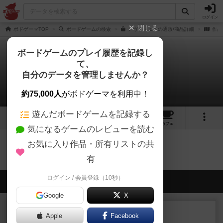
ログイン
閉じる
ボドゲーマTOP
ボードゲームの検索
ノヴァ・エラの通販/商品詳細
作品
ボードゲームのプレイ履歴を記録し
て、
ノヴァ・エラ
自分のデータを管理しませんか？
0件のリプレイ日記
約75,000人
がボドゲーマを利用中！
遊んだボードゲームを記録する
1
5
18
トップ
画像
動画
レビュー
カフェ
気になるゲームのレビューを読む
お気に入り作品・所有リストの共
ノヴァ・エラのトップに戻る
有
ログイン / 会員登録（10秒）
会員の新しい投稿
Google
X
レビュー
充実
Apple
Facebook
ウイングスパン