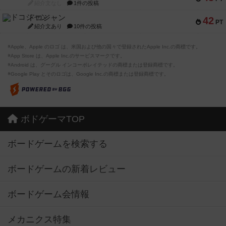
紹介文なし
1件の投稿
ドコジャン
42
PT
紹介文あり
10件の投稿
※Apple、Apple のロゴ は、米国および他の国々で登録されたApple Inc.の商標です。
※App Store は、Apple Inc.のサービスマークです。
※Android は、グーグル インコーポレイテッドの商標または登録商標です。
※Google Play とそのロゴは、Google Inc.の商標または登録商標です。
ボドゲーマTOP
ボードゲームを検索する
ボードゲームの新着レビュー
ボードゲーム会情報
メカニクス特集