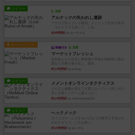
レビュー
充実
アルナックの失われし遺跡
アナログ対人プレイ数回。クニツィア先生の名作
「エルドラドを探して」にあ...
約9時間前
by おーちゃん
ルール/インスト
画像付き
充実
マーケットフレッシュ
目的あなたの店先に農産物の木箱を戦略的に積み
重ねて在庫を最大化し、競合...
約14時間前
by jurong
レビュー
メメントオンラインタクティクス
どんどん物量が増えて大変になっていく押し付け
合いが楽しいゲーム盛り上が...
約14時間前
by nekomanma222
レビュー
ヘックメック
サイコロゲームです1から5までの数字と芋虫がか
かれたダイス。これを振っ...
約15時間前
by みいやん