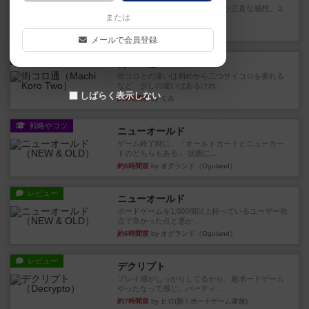
期待値を上げすぎた、というのが正直な感想。２
または
人で何度かプレイ。ここでも...
6分前
by S
メールで会員登録
レビュー
街コロ通
街コロとの違いは初めから二つサイコロを振れる
など、少しの違いはあるけれ...
しばらく表示しない
約5時間前
by くみ
戦略やコツ
ニューオールド
ゲーム終了時に、「オールドカードとニューカー
ドのどちらもある」 状態に...
約6時間前
by オグランド（Oguland）
レビュー
ニューオールド
ボードゲームを1,000個以上持っているユーザー視
点で良かった点と悪か...
約6時間前
by オグランド（Oguland）
レビュー
デクリプト
プレイ感がしっかりしてるから、超ボードゲーム
やったなって感じ。パーティ...
約7時間前
by ヒロ(新！ボードゲーム家族)