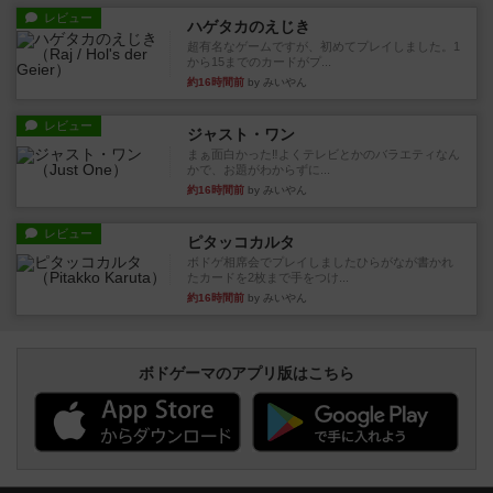
レビュー
ハゲタカのえじき
超有名なゲームですが、初めてプレイしました。1
から15までのカードがプ...
約16時間前
by みいやん
レビュー
ジャスト・ワン
まぁ面白かった‼️よくテレビとかのバラエティなん
かで、お題がわからずに...
約16時間前
by みいやん
レビュー
ピタッコカルタ
ボドゲ相席会でプレイしましたひらがなが書かれ
たカードを2枚まで手をつけ...
約16時間前
by みいやん
ボドゲーマのアプリ版はこちら