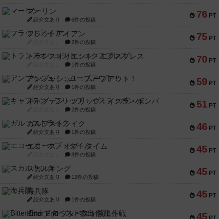
マーリン
76
PT
紹介文あり
6件の投稿
フラットアイアン
75
PT
紹介文なし
2件の投稿
トランスオリエント・エクスプレス
70
PT
紹介文なし
1件の投稿
アンブッシュ！：ムーブアウト！
59
PT
紹介文あり
1件の投稿
キャプテン・フリップ：イスラ・ボンバ
51
PT
紹介文なし
2件の投稿
ガルフストライク
46
PT
紹介文あり
1件の投稿
エコーズ・オブ・タイム
45
PT
紹介文なし
8件の投稿
スカルキング
45
PT
紹介文あり
12件の投稿
海兵隊
45
PT
紹介文あり
1件の投稿
Bitter End ブタペスト救出作戦
45
PT