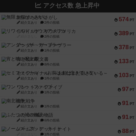
アクセス数 急上昇中
無限まちがいさがし
574
PT
紹介文あり
2件の投稿
リワイルド：サウスアメリカ
389
PT
紹介文なし
2件の投稿
アンダー・ザ・テーブラー
378
PT
紹介文あり
1件の投稿
宵と暁の呪文書
133
PT
紹介文あり
8件の投稿
セミファイナル ～お前はまだ生きている～
103
PT
紹介文あり
1件の投稿
ワン・トゥ・ファイブ
97
PT
紹介文あり
1件の投稿
南北戦争
91
PT
紹介文あり
1件の投稿
ふたつの城の物語
91
PT
紹介文あり
6件の投稿
ノームズ・アット・ナイト
88
PT
紹介文なし
1件の投稿