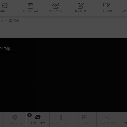
索
新着レビュー
ボードゲーム会
コミュニティ
掲示板一覧
ータ
画像
017年～
1
リプレイ
日記
戦略
・コツ
ルール
/インスト
掲示板
拡張/関連
作
次