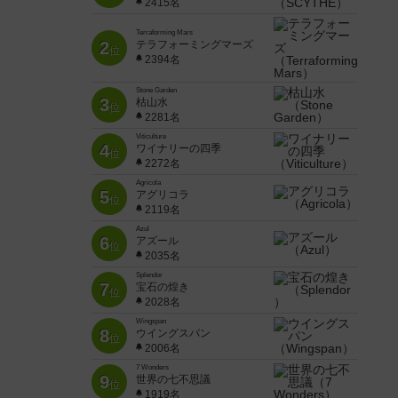
2415名
Terraforming Mars
2
テラフォーミングマーズ
位
2394名
Stone Garden
3
枯山水
位
2281名
Viticulture
4
ワイナリーの四季
位
2272名
Agricola
5
アグリコラ
位
2119名
Azul
6
アズール
位
2035名
Splendor
7
宝石の煌き
位
2028名
Wingspan
8
ウイングスパン
位
2006名
7 Wonders
9
世界の七不思議
位
1919名