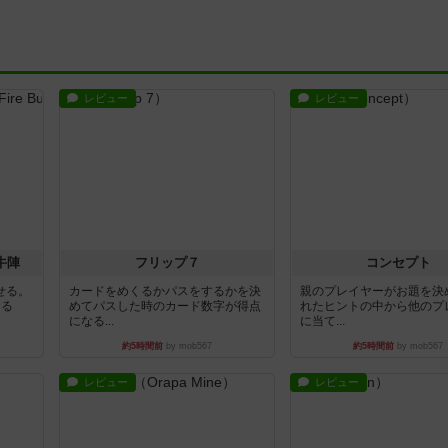
レビュー
レビュー
牛陣
フリップ７
コンセプト
せる。
カードをめくるかパスをするかを決
親のプレイヤーがお題を決
きる
めてパスした時のカード数字が得点
れたヒントの中から他のプ
になる...
に当て...
約5時間前
by mob567
約5時間前
by mob567
レビュー
レビュー