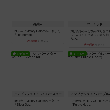
海兵隊
パーミッド
1988年にVictory Gamesが出版した
おばあちゃんは猫が大好きです
『Leathernec...
し、あまりにも多くの猫を飼
るた...
約5時間前
by Chaco
約5時間前
by jurong
レビュー
レビュー
アンブッシュ！：シルバースター
アンブッシュ！：パープル
1987年にVictory Gamesが出版した
1985年にVictory Gamesが
『Silver Sta...
『Purple Hea...