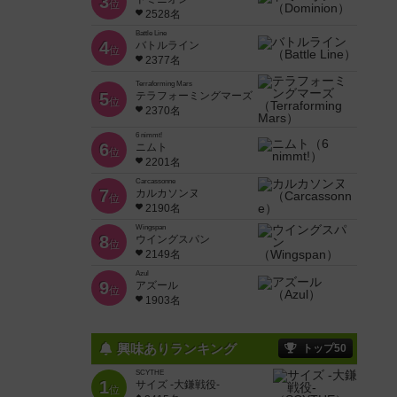
3
位
2528名
Battle Line
4
バトルライン
位
2377名
Terraforming Mars
5
テラフォーミングマーズ
位
2370名
6 nimmt!
6
ニムト
位
2201名
Carcassonne
7
カルカソンヌ
位
2190名
Wingspan
8
ウイングスパン
位
2149名
Azul
9
アズール
位
1903名
興味ありランキング
トップ50
SCYTHE
1
サイズ -大鎌戦役-
位