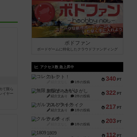
ボドファン
ボードゲームに特化したクラウドファンディング
アクセス数 急上昇中
コレクト！
340
PT
紹介文なし
1件の投稿
めて限ら
無限まちがいさがし
322
レイヤー
PT
紹介文あり
2件の投稿
ガルフストライク
217
PT
紹介文あり
1件の投稿
クルティボ
203
PT
紹介文なし
1件の投稿
1809
112
PT