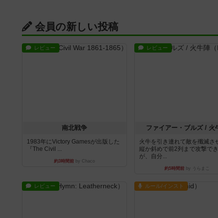
会員の新しい投稿
レビュー
レビュー
南北戦争
ファイアー・ブルズ / 火
1983年にVictory Gamesが出版した
火牛を引き連れて敵を殲滅さ
『The Civil ...
縦か斜めで前2列まで攻撃で
が、自分...
約3時間前
by Chaco
約5時間前
by うらまこ
レビュー
ルール/インスト