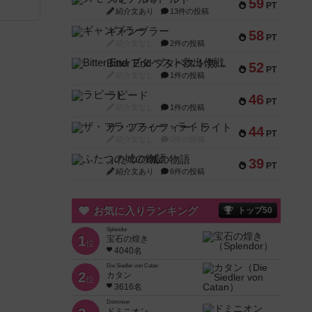
59
PT
紹介文あり
13件の投稿
と
ギャンブラー
58
PT
紹介文なし
2件の投稿
Bitter End ブタペスト救出作戦
52
PT
紹介文なし
1件の投稿
ラピード
46
PT
紹介文なし
1件の投稿
ザ・フラッフィー・ライト
44
PT
紹介文なし
0件の投稿
ふたつの城の物語
39
PT
紹介文あり
6件の投稿
お気に入りランキング
トップ50
Splendor
1
宝石の煌き
位
4040名
Die Siedler von Catan
2
カタン
位
3616名
Dominion
ドミニオン