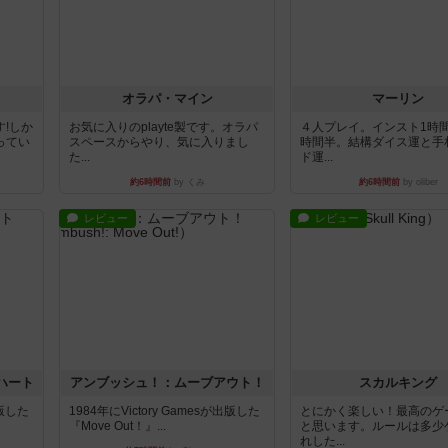
オラパ・マイン
マーリン
!しか
お気に入りのplayte製です。オラパ
４人プレイ。インスト1時
ってい
スペースからやり、気に入りまし
時間半。結構ダイス運と手
た...
ド運...
約6時間前
by くみ
約6時間前
by oliber
レビュー
レビュー
ハート
アンブッシュ！：ムーブアウト！
スカルキング
出版した
1984年にVictory Gamesが出版した
とにかく楽しい！最高のゲ
『Move Out！』...
と思います。ルールは多少
れした...