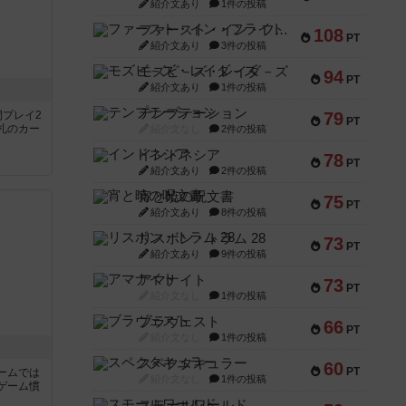
紹介文あり
1件の投稿
ファースト・イン・フライト
108
PT
紹介文あり
3件の投稿
モズビ－ズ・レイダ－ズ
94
PT
紹介文あり
1件の投稿
テンプテーション
間プレイ2
79
PT
札のカー
紹介文なし
2件の投稿
インドネシア
78
PT
紹介文あり
2件の投稿
宵と暁の呪文書
75
PT
紹介文あり
8件の投稿
リスボン・トラム 28
73
PT
紹介文あり
9件の投稿
アマナイト
73
PT
紹介文なし
1件の投稿
ブラヴェスト
66
PT
紹介文なし
1件の投稿
スペクタキュラー
60
PT
ームでは
紹介文なし
1件の投稿
ゲーム慣
スモールワールド