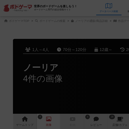
世界のボードゲームを楽しもう！
ボードゲーム専門の総合情報サイト
データベース
検
ボドゲーマTOP
ボードゲームの検索
ノーリアの通販/商品詳細
作品デ
1人～4人
70分～120分
12歳～
2
ノーリア
4件の画像
4
6
29
ゲーム
トップ
画像
動画
レビュー
店舗/
カフェ