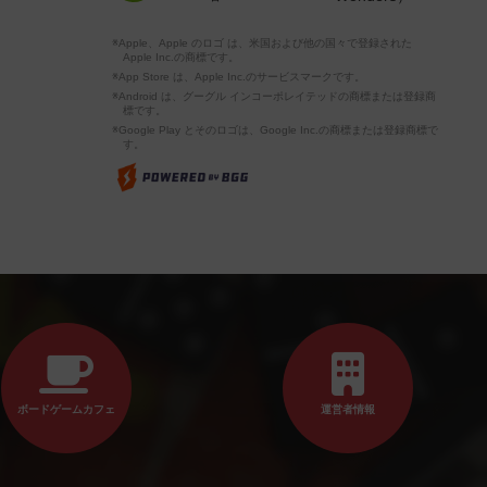
※Apple、Apple のロゴ は、米国および他の国々で登録された
Apple Inc.の商標です。
※App Store は、Apple Inc.のサービスマークです。
※Android は、グーグル インコーポレイテッドの商標または登録商
標です。
※Google Play とそのロゴは、Google Inc.の商標または登録商標で
す。
ボードゲームカフェ
運営者情報