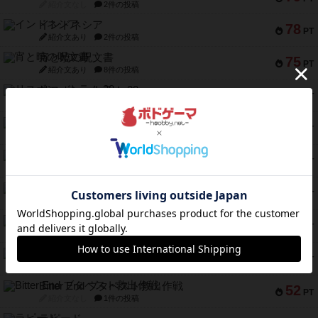
紹介文なし
2件の投稿
インドネシア
78
PT
紹介文あり
2件の投稿
宵と暁の呪文書
75
PT
紹介文あり
8件の投稿
リスボン・トラム 28
73
PT
紹介文あり
9件の投稿
アマナイト
73
PT
紹介文なし
1件の投稿
ブラヴェスト
66
PT
紹介文なし
1件の投稿
スペクタキュラー
60
PT
紹介文なし
1件の投稿
スモールワールド
59
PT
紹介文あり
13件の投稿
ギャンブラー
58
PT
紹介文なし
2件の投稿
Bitter End ブタペスト救出作戦
52
PT
紹介文なし
1件の投稿