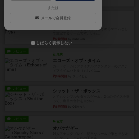
23分前
by toyota
または
レビュー
充実
メールで会員登録
ワン・トゥ・ファイブ
とにかくお手軽にすき間時間をうめるゲームとし
て重宝するゲームです。いわ...
約2時間前
by nabekoh
しばらく表示しない
レビュー
充実
エコーズ・オブ・タイム
カードゲームにファイナルファンタジーのアクテ
ィブタイムバトル（もしくは...
約6時間前
by ジェイとと
レビュー
シャット・ザ・ボックス
とてもシンプルなダイスゲーム。2つのダイスを振
って、出目の合計を自分の...
約6時間前
by OSAっち
レビュー
充実
オバケだぞ～
対人アナログプレイ。簡単なルールで誰とでも遊
べるゲーム。こんなの子ども...