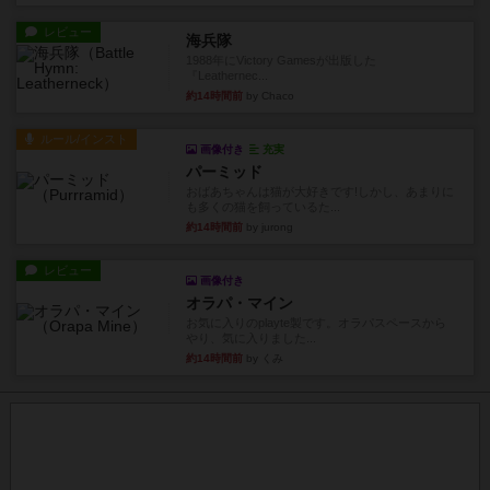
レビュー
海兵隊
1988年にVictory Gamesが出版した
『Leathernec...
約14時間前
by Chaco
ルール/インスト
画像付き
充実
パーミッド
おばあちゃんは猫が大好きです!しかし、あまりに
も多くの猫を飼っているた...
約14時間前
by jurong
レビュー
画像付き
オラパ・マイン
お気に入りのplayte製です。オラパスペースから
やり、気に入りました...
約14時間前
by くみ