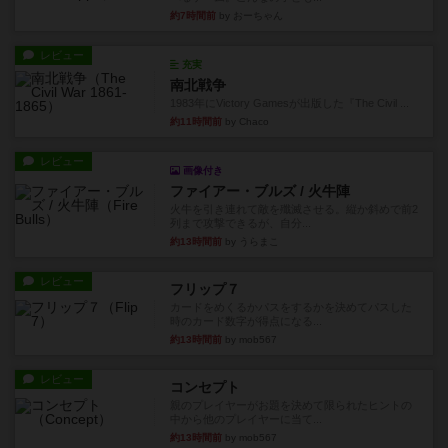
約7時間前
by おーちゃん
レビュー
充実
南北戦争
1983年にVictory Gamesが出版した『The Civil ...
約11時間前
by Chaco
レビュー
画像付き
ファイアー・ブルズ / 火牛陣
火牛を引き連れて敵を殲滅させる。縦か斜めで前2
列まで攻撃できるが、自分...
約13時間前
by うらまこ
レビュー
フリップ７
カードをめくるかパスをするかを決めてパスした
時のカード数字が得点になる...
約13時間前
by mob567
レビュー
コンセプト
親のプレイヤーがお題を決めて限られたヒントの
中から他のプレイヤーに当て...
約13時間前
by mob567