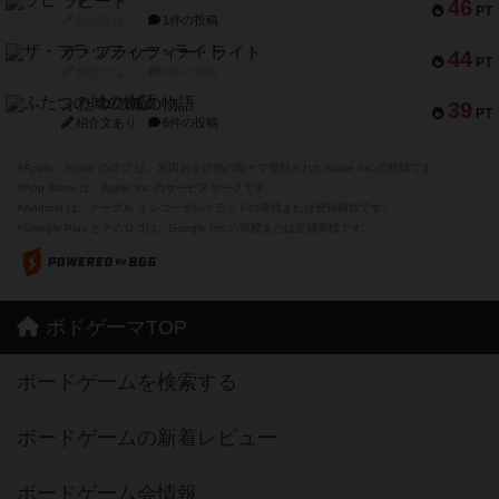
ラピード
46
PT
紹介文なし
1件の投稿
ザ・フラッフィー・ライト
44
PT
紹介文なし
0件の投稿
ふたつの城の物語
39
PT
紹介文あり
6件の投稿
※Apple、Apple のロゴ は、米国および他の国々で登録されたApple Inc.の商標です。
※App Store は、Apple Inc.のサービスマークです。
※Android は、グーグル インコーポレイテッドの商標または登録商標です。
※Google Play とそのロゴは、Google Inc.の商標または登録商標です。
ボドゲーマTOP
ボードゲームを検索する
ボードゲームの新着レビュー
ボードゲーム会情報