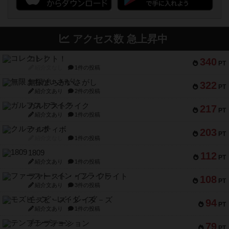
アクセス数 急上昇中
コレクト！
340
PT
紹介文なし
1件の投稿
無限まちがいさがし
322
PT
紹介文あり
2件の投稿
ガルフストライク
217
PT
紹介文あり
1件の投稿
クルティボ
203
PT
紹介文なし
1件の投稿
1809
112
PT
紹介文あり
1件の投稿
ファースト・イン・フライト
108
PT
紹介文あり
3件の投稿
モズビ－ズ・レイダ－ズ
94
PT
紹介文あり
1件の投稿
テンプテーション
79
PT