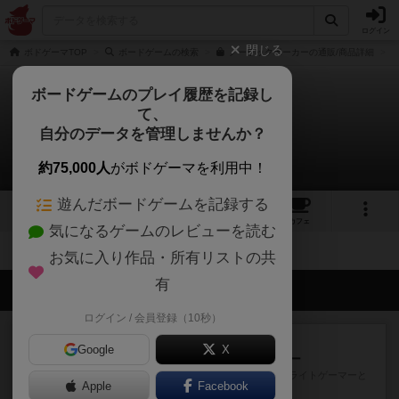
ログイン
閉じる
ボドゲーマTOP
ボードゲームの検索
ノーラックポーカーの通販/商品詳細
ボードゲームのプレイ履歴を記録し
て、
ノーラックポーカー
自分のデータを管理しませんか？
拡張/関連作品 0件
約75,000人
がボドゲーマを利用中！
遊んだボードゲームを記録する
1
2
3
トップ
画像
動画
レビュー
カフェ
気になるゲームのレビューを読む
お気に入り作品・所有リストの共
有
会員の新しい投稿
ログイン / 会員登録（10秒）
レビュー
充実
Google
X
アンダー・ザ・テーブラー
笑えるバカゲームを集めているライトゲーマーと
Apple
Facebook
してのレビューです。正体隠...