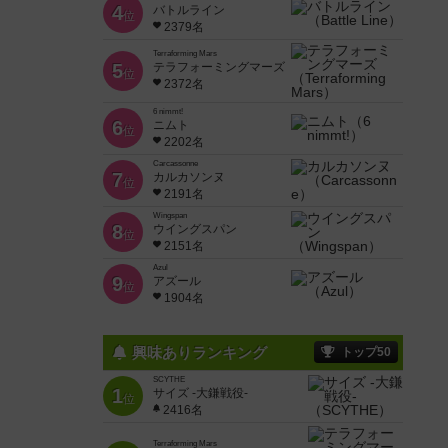
4
バトルライン
位
2379名
Terraforming Mars
5
テラフォーミングマーズ
位
2372名
6 nimmt!
6
ニムト
位
2202名
Carcassonne
7
カルカソンヌ
位
2191名
Wingspan
8
ウイングスパン
位
2151名
Azul
9
アズール
位
1904名
興味ありランキング
トップ50
SCYTHE
1
サイズ -大鎌戦役-
位
2416名
Terraforming Mars