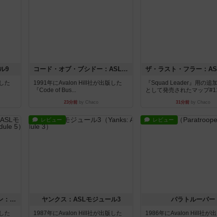
ル9
コード・オブ・ブシドー：ASLモジュール8
版した
1991年にAvalon Hill社が出版した
『Squad Leader』用の
『Code of Bus...
として発売されたマップ#11.
23分前
by Chaco
31分前
by Chaco
レビュー
レビュー
ウエスト・オブ・アラメイン：ASLモジュール5
ヤンクス：ASLモジュール3
パラトルーパー
版した
1987年にAvalon Hill社が出版した
1986年にAvalon Hill社