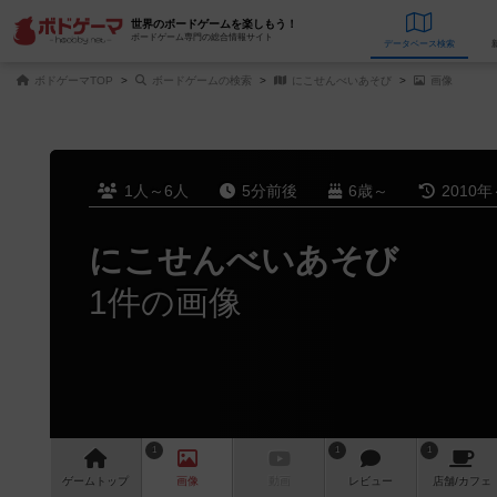
世界のボードゲームを楽しもう！
ボードゲーム専門の総合情報サイト
データベース
検
ボドゲーマTOP
ボードゲームの検索
にこせんべいあそび
画像
1人～6人
5分前後
6歳～
2010年
にこせんべいあそび
1件の画像
1
1
1
ゲーム
トップ
画像
動画
レビュー
店舗/
カフェ