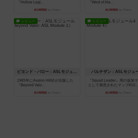
『Hollow Legi...
『West of Ala...
約1時間前
by Chaco
約1時間前
by Chaco
レビュー
レビュー
ビヨンド・バロー：ASLモジュール1
パルチザン：ASLモジュ
1985年にAvalon Hill社が出版した
『Squad Leader』用の追加
『Beyond Valo...
として発売されたマップ#10...
約1時間前
by Chaco
約1時間前
by Chaco