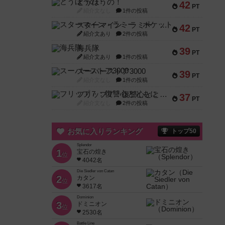
とうほうの！
42
PT
紹介文なし
1件の投稿
スターマイン・ラミー ポケット
42
PT
紹介文あり
2件の投稿
海兵隊
39
PT
紹介文あり
1件の投稿
スーパーストア3000
39
PT
紹介文なし
1件の投稿
フリップ７：復讐心とともに
37
PT
紹介文なし
2件の投稿
お気に入りランキング
トップ50
Splendor
1
宝石の煌き
位
4042名
Die Siedler von Catan
2
カタン
位
3617名
Dominion
3
ドミニオン
位
2530名
Battle Line