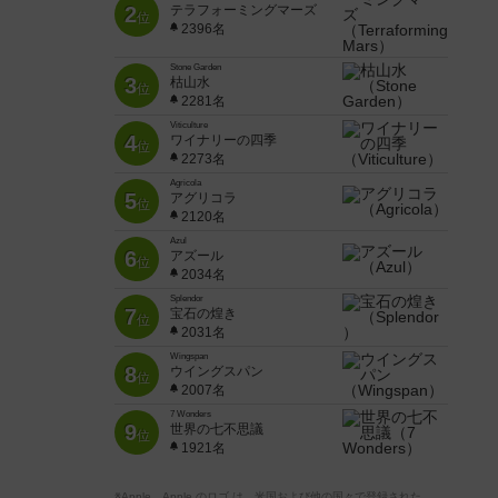
2
テラフォーミングマーズ
位
2396名
Stone Garden
3
枯山水
位
2281名
Viticulture
4
ワイナリーの四季
位
2273名
Agricola
5
アグリコラ
位
2120名
Azul
6
アズール
位
2034名
Splendor
7
宝石の煌き
位
2031名
Wingspan
8
ウイングスパン
位
2007名
7 Wonders
9
世界の七不思議
位
1921名
※Apple、Apple のロゴ は、米国および他の国々で登録された