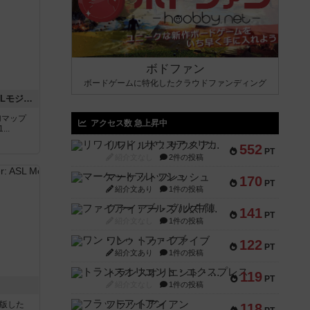
ボドファン
ボードゲームに特化したクラウドファンディング
ザ・ラスト・フラー：ASLモジュール6
追加マップ
アクセス数 急上昇中
..
リワイルド：サウスアメリカ
552
PT
紹介文なし
2件の投稿
マーケットフレッシュ
170
PT
紹介文あり
1件の投稿
ファイアー・ブルズ / 火牛陣
141
PT
紹介文なし
1件の投稿
ワン・トゥ・ファイブ
122
PT
紹介文あり
1件の投稿
トランスオリエント・エクスプレス
119
PT
紹介文なし
1件の投稿
フラットアイアン
が出版した
118