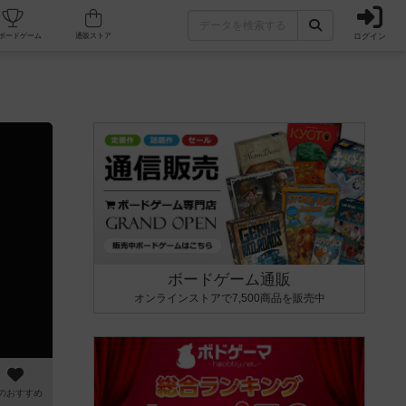
ログイン
カフェ/店舗
人気ボードゲーム
通販ストア
ボードゲーム通販
オンラインストアで7,500商品を販売中
のおすすめ