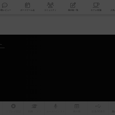
索
新着レビュー
ボードゲーム会
コミュニティ
掲示板一覧
～
リプレイ
日記
戦略
・コツ
ルール
/インスト
掲示板
拡張/関連
作
次