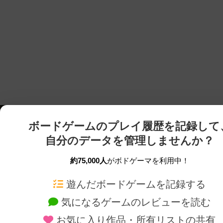
ボードゲームのプレイ履歴を記録して
自分のデータを管理しませんか？
約75,000人
がボドゲーマを利用中！
ボドゲーマTOP
ボードゲーム通販
遊んだボードゲームを記録する
気になるゲームのレビューを読む
ボードゲームを検索する
新作・再入荷情報
お気に入り作品・所有リストの共有
ボードゲームの新着レビュー
定番ボードゲームの通販