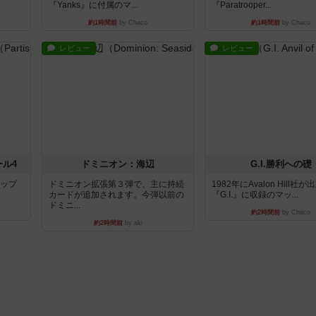
『Yanks』に付属のマ...
『Paratrooper...
約1時間前
by Chaco
約1時間前
by Chaco
レビュー
レビュー
ール4
ドミニオン：海辺
G.I.勝利への礎
マップ
ドミニオン拡張第３弾で、主に持続
1982年にAvalon Hill社
カードが追加されます。今弾以前の
『G.I.』に収録のマッ...
ドミニ...
約2時間前
by Chaco
約2時間前
by aki