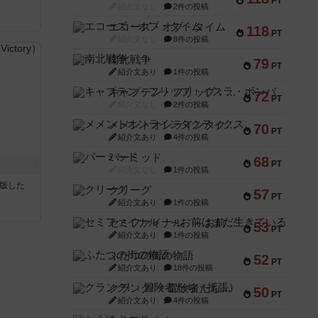
PT
紹介文なし
2件の投稿
エコーズ・オブ・タイム
118
PT
紹介文なし
8件の投稿
南北戦争
79
PT
紹介文あり
1件の投稿
キャプテン・フリップ：イスラ・ボンバ
72
PT
紹介文なし
2件の投稿
メメントオンラインタクティクス
70
PT
紹介文あり
4件の投稿
パーミッド
68
PT
紹介文なし
1件の投稿
が出版した
クリーグ
57
PT
紹介文あり
1件の投稿
セミファイナル ～お前はまだ生きている～
53
PT
紹介文あり
1件の投稿
ふたつの街の物語
52
PT
紹介文あり
18件の投稿
クランク! ：冒険者たち（拡張）
50
PT
紹介文あり
4件の投稿