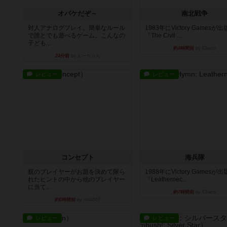
オバケだぞ～
南北戦争
対人アナログプレイ。簡単なルール
1983年にVictory Gamesが
で誰とでも遊べるゲーム。こんなの
『The Civil ...
子ども...
約4時間前
by Chaco
24分前
by おーちゃん
レビュー
レビュー
コンセプト
海兵隊
親のプレイヤーがお題を決めて限ら
1988年にVictory Gamesが
れたヒントの中から他のプレイヤー
『Leathernec...
に当て...
約7時間前
by Chaco
約6時間前
by mob567
レビュー
レビュー