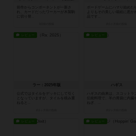
前作からコンポーネントが一新さ
ボードゲームにハマり始めた
れ、カードだったワーカーが木製駒
よりもその美しい箱絵に惹か
に切り替...
品です...
3日前
の投稿
約1ヶ月前
の投稿
レビュー
レビュー
ラー：2025年版
ハギス
公式ではタイルをデッキにして引く
ハギスの由来は、スコットラ
となっていますが、タイルを積み重
伝統料理で、羊の胃袋に内臓
ねると...
ねぎ、...
約1ヶ月前
の投稿
約2ヶ月前
の投稿
レビュー
レビュー