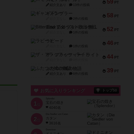
59
PT
紹介文あり
13件の投稿
ギャンブラー
58
PT
紹介文なし
2件の投稿
Bitter End ブタペスト救出作戦
52
PT
紹介文なし
1件の投稿
ラピード
46
PT
紹介文なし
1件の投稿
ザ・フラッフィー・ライト
44
PT
紹介文なし
0件の投稿
ふたつの城の物語
39
PT
紹介文あり
6件の投稿
お気に入りランキング
トップ50
Splendor
1
宝石の煌き
位
4040名
Die Siedler von Catan
2
カタン
位
3616名
Dominion
ドミニオン