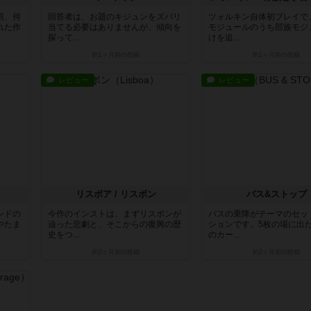
頃、何
回答者は、お題のキジュンをズバリ
ツォルキン自体初プレイで
れた作
当てる必要はありませんが、傾向を
モジュールのうち部族モジ
探って...
けを追...
約1ヶ月前
の投稿
約1ヶ月前
の投稿
レビュー
レビュー
リスボア / リスボン
バス&ストップ
ンドの
今作のインストは、まずリスボンが
バスの乗降がテーマのセッ
やたま
辿った悲劇と、そこからの復興の歴
ションです。5枚の場に出
史をつ...
のカー...
約2ヶ月前
の投稿
約2ヶ月前
の投稿