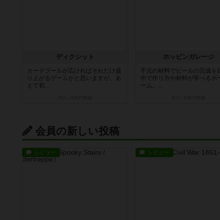
ディクシット
ホッピンガレージ
カードプールが広ければそれだけ盛
手元の材料でビールの完成を
り上がるゲームかと思いますが、あ
中で作り方や材料が学べるボ
えて初...
ーム。...
約2ヶ月前
の投稿
約2ヶ月前
の投稿
会員の新しい投稿
レビュー
レビュー