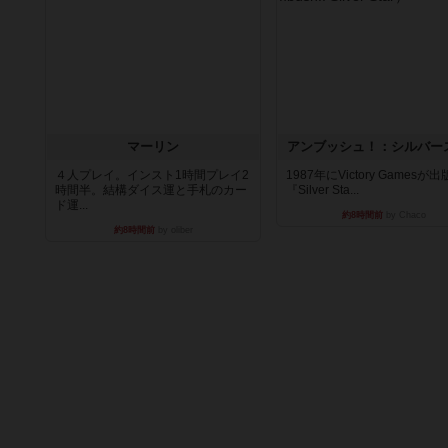
マーリン
アンブッシュ！：シルバー
４人プレイ。インスト1時間プレイ2
1987年にVictory Gamesが
時間半。結構ダイス運と手札のカー
『Silver Sta...
ド運...
約8時間前
by Chaco
約8時間前
by oliber