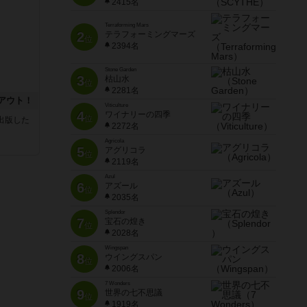
2415名
Terraforming Mars
2
テラフォーミングマーズ
位
2394名
Stone Garden
3
枯山水
位
2281名
アウト！
Viticulture
4
ワイナリーの四季
位
sが出版した
2272名
Agricola
5
アグリコラ
位
2119名
Azul
6
アズール
位
2035名
Splendor
7
宝石の煌き
位
2028名
Wingspan
8
ウイングスパン
位
2006名
7 Wonders
9
世界の七不思議
位
1919名