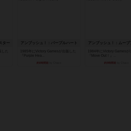
スター
アンブッシュ！：パープルハート
アンブッシュ！：ムーブ
出版した
1985年にVictory Gamesが出版した
1984年にVictory Game
『Purple Hea...
『Move Out！』...
約8時間前
by Chaco
約9時間前
by Chaco