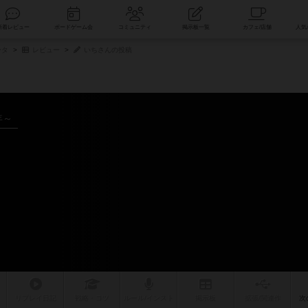
索
新着レビュー
ボードゲーム会
コミュニティ
掲示板一覧
ータ
レビュー
いちさんの投稿
年～
リプレイ
日記
戦略
・コツ
ルール
/インスト
掲示板
拡張/関連
作
次