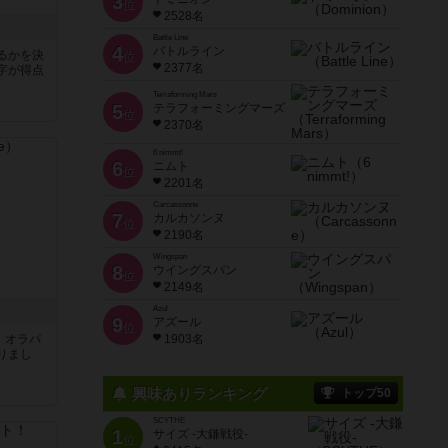
3
位
2528名
Battle Line
4
バトルライン
るかを決
位
2377名
字が得点
Terraforming Mars
5
テラフォーミングマーズ
位
2370名
6 nimmt!
6
ニムト
位
2201名
Carcassonne
7
カルカソンヌ
位
2190名
Wingspan
8
ウイングスパン
位
2149名
Azul
9
アズール
位
す。オラパ
1903名
りまし
興味ありランキング
トップ50
SCYTHE
1
サイズ -大鎌戦役-
位