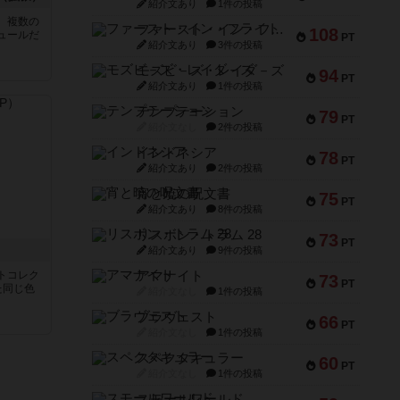
紹介文あり
1件の投稿
、複数の
ファースト・イン・フライト
108
ュールだ
PT
紹介文あり
3件の投稿
モズビ－ズ・レイダ－ズ
94
PT
紹介文あり
1件の投稿
テンプテーション
79
PT
紹介文なし
2件の投稿
インドネシア
78
PT
紹介文あり
2件の投稿
宵と暁の呪文書
75
PT
紹介文あり
8件の投稿
リスボン・トラム 28
73
PT
紹介文あり
9件の投稿
トコレク
アマナイト
73
PT
た同じ色
紹介文なし
1件の投稿
ブラヴェスト
66
PT
紹介文なし
1件の投稿
スペクタキュラー
60
PT
紹介文なし
1件の投稿
スモールワールド