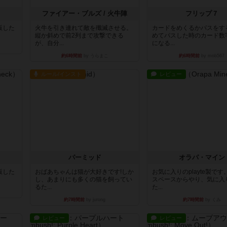
ファイアー・ブルズ / 火牛陣
フリップ７
出版した
火牛を引き連れて敵を殲滅させる。
カードをめくるかパスをす
縦か斜めで前2列まで攻撃できる
めてパスした時のカード数
が、自分...
になる...
約6時間前
by うらまこ
約6時間前
by mob567
ルール/インスト
レビュー
パーミッド
オラパ・マイン
出版した
おばあちゃんは猫が大好きです!しか
お気に入りのplayte製で
し、あまりにも多くの猫を飼ってい
スペースからやり、気に入
るた...
た...
約7時間前
by jurong
約7時間前
by くみ
レビュー
レビュー