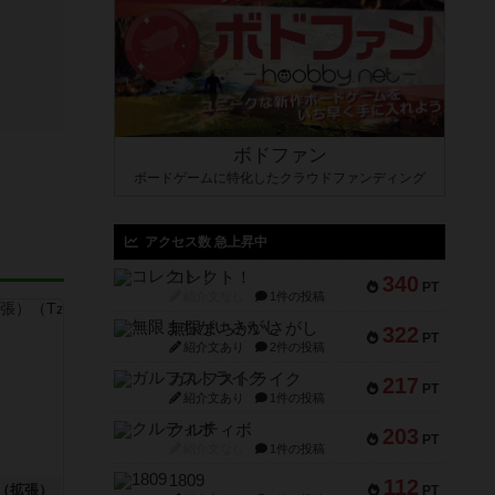
ボドファン
ボードゲームに特化したクラウドファンディング
アクセス数 急上昇中
コレクト！
340
PT
紹介文なし
1件の投稿
無限まちがいさがし
322
PT
紹介文あり
2件の投稿
ガルフストライク
217
PT
紹介文あり
1件の投稿
クルティボ
203
PT
紹介文なし
1件の投稿
1809
112
（拡張）
PT