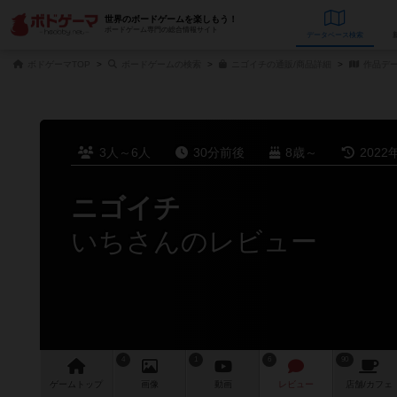
世界のボードゲームを楽しもう！
ボードゲーム専門の総合情報サイト
データベース
検
ボドゲーマTOP
ボードゲームの検索
ニゴイチの通販/商品詳細
作品デ
3人～6人
30分前後
8歳～
2022
ニゴイチ
いちさんのレビュー
4
1
6
90
ゲーム
トップ
画像
動画
レビュー
店舗/
カフェ