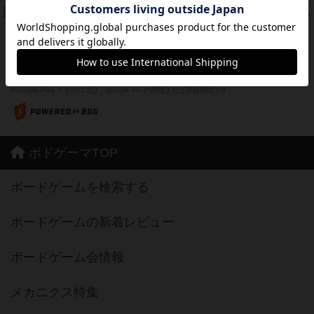
フリップ７：復讐心とともに
37
PT
紹介文なし
2件の投稿
※Apple、Apple のロゴ は、米国および他の国々で登録されたApple Inc.の商標です。
※App Store は、Apple Inc.のサービスマークです。
※Android は、グーグル インコーポレイテッドの商標または登録商標です。
※Google Play とそのロゴは、Google Inc.の商標または登録商標です。
ボドゲーマTOP
ボードゲームを検索する
ボードゲームの新着レビュー
ボードゲーム会情報
メカニクス特集