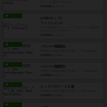
てて、2人専用でワカプレと...
約3時間前
by みいやん
レビュー
画像付き
充実
フィッシェン2
ゲームの流れはフィッシェンだが、ゲーム開始時
はペリカンとエビの2スート...
約4時間前
by うらまこ
レビュー
パイパー戦闘団2
1996年にAvalon Hill社が出版した『Kampfgruppe...
約4時間前
by Chaco
レビュー
パイパー戦闘団1
1993年にAvalon Hill社が出版した『Kampfgruppe...
約4時間前
by Chaco
レビュー
レッドバリケ－ド工場
1989年にAvalon Hill社が出版した『Red Barrica...
約4時間前
by Chaco
レビュー
充実