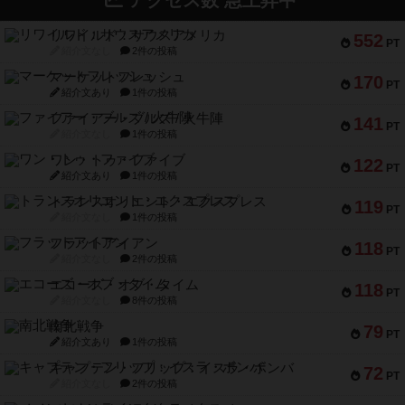
アクセス数 急上昇中
リワイルド：サウスアメリカ
552
PT
紹介文なし
2件の投稿
マーケットフレッシュ
170
PT
紹介文あり
1件の投稿
ファイアー・ブルズ / 火牛陣
141
PT
紹介文なし
1件の投稿
ワン・トゥ・ファイブ
122
PT
紹介文あり
1件の投稿
トランスオリエント・エクスプレス
119
PT
紹介文なし
1件の投稿
フラットアイアン
118
PT
紹介文なし
2件の投稿
エコーズ・オブ・タイム
118
PT
紹介文なし
8件の投稿
南北戦争
79
PT
紹介文あり
1件の投稿
キャプテン・フリップ：イスラ・ボンバ
72
PT
紹介文なし
2件の投稿