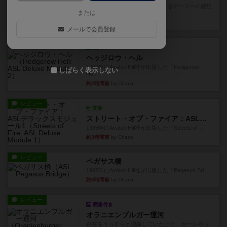
星7軽〜中量級を中心にプレイするゲーマーの感想
または
です。ボードゲーム会にて...
2分前
by おとん
メールで会員登録
レビュー
充実
ヘッジロウ・ヘル
1987年にAvalon Hill社が出版した『Hedgerow
しばらく表示しない
He...
約2時間前
by Chaco
レビュー
充実
ストリート・オブ・ファイア：ASLデラックスモジュール1
1985年にAvalon Hill社が出版した『Streets of ...
約3時間前
by Chaco
レビュー
ペガサス橋
1997年にAvalon Hill社が出版した『Pegasus Bri...
約3時間前
by Chaco
レビュー
画像付き
オラニエンブルガー運河
存在をうっすらと認識していたけど、セールやっ