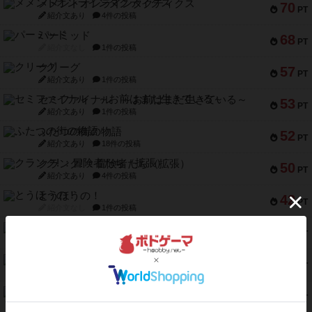
メメントオンラインタクティクス
70
PT
紹介文あり
4件の投稿
パーミッド
68
PT
紹介文なし
1件の投稿
クリーグ
57
PT
紹介文あり
1件の投稿
セミファイナル ～お前はまだ生きている～
53
PT
紹介文あり
1件の投稿
ふたつの街の物語
52
PT
紹介文あり
18件の投稿
クランク! ：冒険者たち（拡張）
50
PT
紹介文あり
4件の投稿
とうほうの！
42
PT
紹介文なし
1件の投稿
スターマイン・ラミー ポケット
42
PT
紹介文あり
2件の投稿
海兵隊
39
PT
紹介文あり
1件の投稿
スーパーストア3000
39
PT
紹介文なし
1件の投稿