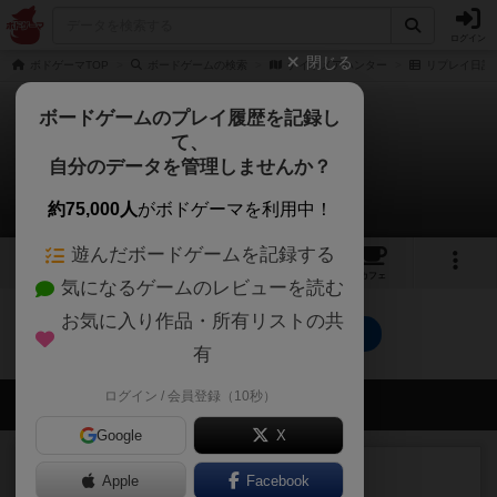
ログイン
閉じる
ボドゲーマTOP
ボードゲームの検索
ナイトメアハンター
リプレイ日記
ボードゲームのプレイ履歴を記録し
て、
ナイトメアハンター
自分のデータを管理しませんか？
0件のリプレイ日記
約75,000人
がボドゲーマを利用中！
遊んだボードゲームを記録する
1
1
トップ
画像
動画
レビュー
カフェ
気になるゲームのレビューを読む
お気に入り作品・所有リストの共
ナイトメアハンターのトップに戻る
有
ログイン / 会員登録（10秒）
会員の新しい投稿
Google
X
レビュー
画像付き
充実
Apple
Facebook
コルトエクスプレス