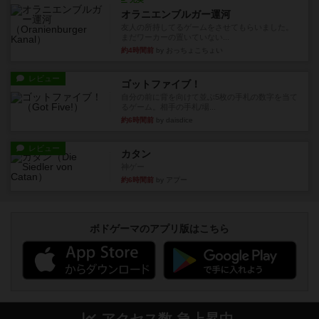
オラニエンブルガー運河
友人の所持してるゲームをさせてもらいました。
まだワーカーの置いていない...
約4時間前
by おっちょこちょい
レビュー
ゴットファイブ！
自分の前に背を向けて並ぶ5枚の手札の数字を当て
るゲーム。相手の手札/場...
約6時間前
by daisdice
レビュー
カタン
神ゲー
約6時間前
by アプー
ボドゲーマのアプリ版はこちら