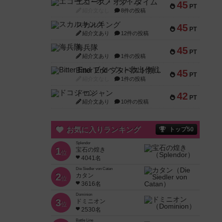
エコーズ・オブ・タイム
45
PT
紹介文なし
8件の投稿
スカルキング
45
PT
紹介文あり
12件の投稿
海兵隊
45
PT
紹介文あり
1件の投稿
Bitter End ブタペスト救出作戦
45
PT
紹介文なし
1件の投稿
ドコジャン
42
PT
紹介文あり
10件の投稿
お気に入りランキング
トップ50
Splendor
1
宝石の煌き
位
4041名
Die Siedler von Catan
2
カタン
位
3616名
Dominion
3
ドミニオン
位
2530名
Battle Line