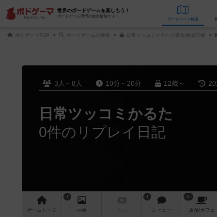
世界のボードゲームを楽しもう！
ボードゲーム専門の総合情報サイト
データベース
検
ボドゲーマTOP
ボードゲームの検索
日常ツッコミかるたの通販/商品詳細
3人～8人
10分～20分
12歳～
2
日常ツッコミかるた
0件のリプレイ日記
1
1
10
ゲーム
トップ
画像
動画
レビュー
店舗/
カフェ