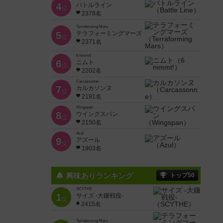
4
バトルライン
位
2378名
Terraforming Mars
5
テラフォーミングマーズ
位
2371名
6 nimmt!
6
ニムト
位
2202名
Carcassonne
7
カルカソンヌ
位
2191名
Wingspan
8
ウイングスパン
位
2150名
Azul
9
アズール
位
1903名
興味ありランキング
トップ50
SCYTHE
1
サイズ -大鎌戦役-
位
2415名
Terraforming Mars