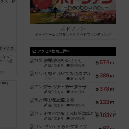
ボドファン
ボードゲームに特化したクラウドファンディング
ティクス
アクセス数 急上昇中
になって
無限まちがいさがし
ゲーム盛
574
PT
紹介文あり
2件の投稿
222
リワイルド：サウスアメリカ
389
PT
紹介文なし
2件の投稿
アンダー・ザ・テーブラー
378
PT
紹介文あり
1件の投稿
宵と暁の呪文書
133
PT
紹介文あり
8件の投稿
セミファイナル ～お前はまだ生きている～
103
PT
紹介文あり
1件の投稿
ワン・トゥ・ファイブ
97