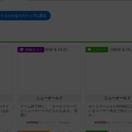
ツッコミかるたのトップに戻る
戦略やコツ
レビュー
ニューオールド
ニューオールド
つサイ
ゲーム終了時に、「オールドカード
ボードゲームを1,000個以
いはあ
とニューカードのどちらもある」 状
いるユーザー視点で良かっ
態に...
か...
約6時間前
by オグランド（Oguland）
約6時間前
by オグランド（Ogu