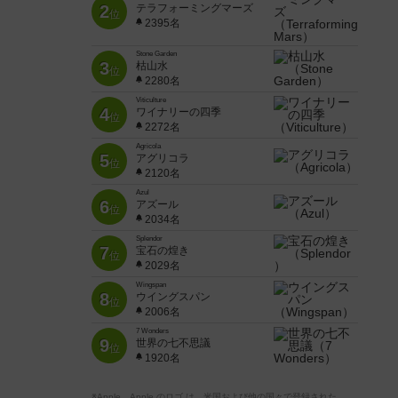
2
テラフォーミングマーズ
位
2395名
Stone Garden
3
枯山水
位
2280名
Viticulture
4
ワイナリーの四季
位
2272名
Agricola
5
アグリコラ
位
2120名
Azul
6
アズール
位
2034名
Splendor
7
宝石の煌き
位
2029名
Wingspan
8
ウイングスパン
位
2006名
7 Wonders
9
世界の七不思議
位
1920名
※Apple、Apple のロゴ は、米国および他の国々で登録された