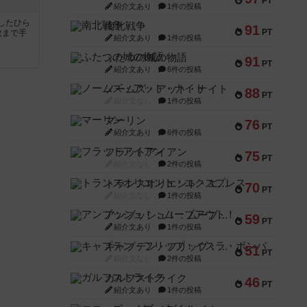
PT
紹介文あり
1件の投稿
したひら
南北戦争
91
PT
枚まで手
紹介文あり
1件の投稿
ふたつの城の物語
91
PT
紹介文あり
6件の投稿
ノームズ・アット・ナイト
88
PT
紹介文なし
1件の投稿
マーリン
76
PT
紹介文あり
6件の投稿
フラットアイアン
75
PT
紹介文なし
2件の投稿
トランスオリエント・エクスプレス
70
PT
紹介文なし
1件の投稿
アンブッシュ！：ムーブアウト！
59
PT
紹介文あり
1件の投稿
キャプテン・フリップ：イスラ・ボンバ
51
PT
紹介文なし
2件の投稿
ガルフストライク
46
PT
紹介文あり
1件の投稿