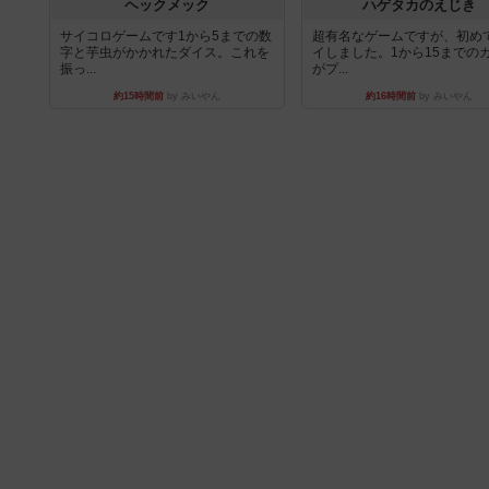
ヘックメック
ハゲタカのえじき
サイコロゲームです1から5までの数
超有名なゲームですが、初め
字と芋虫がかかれたダイス。これを
イしました。1から15までの
振っ...
がプ...
約15時間前
by みいやん
約16時間前
by みいやん