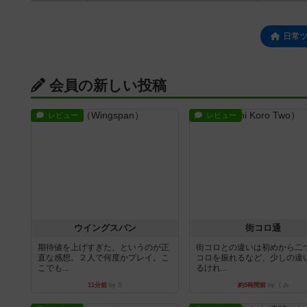
日常
会員の新しい投稿
レビュー
レビュー
ウイングスパン
街コロ通
期待値を上げすぎた、というのが正
街コロとの違いは初めから二
直な感想。２人で何度かプレイ。こ
コロを振れるなど、少しの違
こでも...
るけれ...
11分前
by S
約5時間前
by くみ