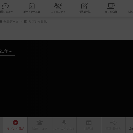
索
新着レビュー
ボードゲーム会
コミュニティ
掲示板一覧
作品データ
リプレイ日記
021年～
リプレイ
日記
戦略
・コツ
ルール
/インスト
掲示板
拡張/関連
作
次