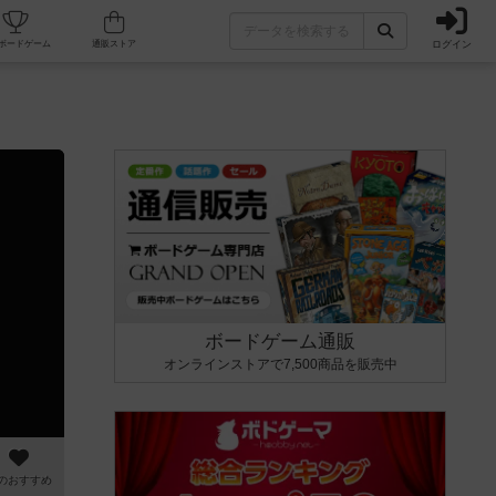
ログイン
カフェ/店舗
人気ボードゲーム
通販ストア
ボードゲーム通販
オンラインストアで7,500商品を販売中
のおすすめ