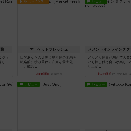
ルール/インスト
レビュー
遺跡
マーケットフレッシュ
メメントオンラインタク
ニツィ
目的あなたの店先に農産物の木箱を
どんどん物量が増えて大変
探し
戦略的に積み重ねて在庫を最大化
いく押し付け合いが楽しい
し、競合...
り上が...
約14時間前
by jurong
約14時間前
by nekomanma
レビュー
レビュー