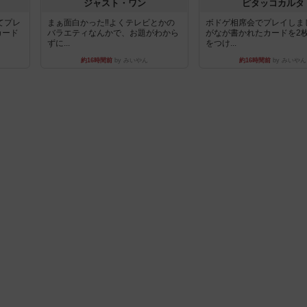
ジャスト・ワン
ピタッコカルタ
てプレ
まぁ面白かった‼️よくテレビとかの
ボドゲ相席会でプレイしま
カード
バラエティなんかで、お題がわから
がなが書かれたカードを2
ずに...
をつけ...
約16時間前
by みいやん
約16時間前
by みいやん