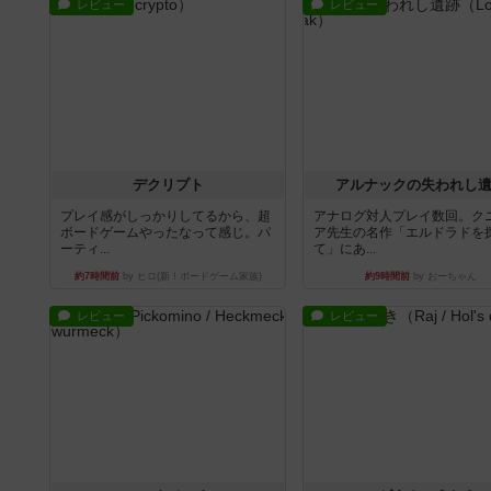
レビュー
レビュー
デクリプト
アルナックの失われし
プレイ感がしっかりしてるから、超
アナログ対人プレイ数回。ク
ボードゲームやったなって感じ。パ
ア先生の名作「エルドラドを
ーティ...
て」にあ...
約7時間前
by ヒロ(新！ボードゲーム家族)
約9時間前
by おーちゃん
レビュー
レビュー