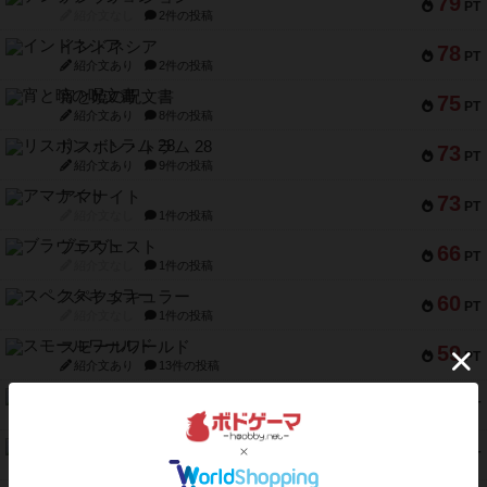
79
PT
紹介文なし
2件の投稿
インドネシア
78
PT
紹介文あり
2件の投稿
宵と暁の呪文書
75
PT
紹介文あり
8件の投稿
リスボン・トラム 28
73
PT
紹介文あり
9件の投稿
アマナイト
73
PT
紹介文なし
1件の投稿
ブラヴェスト
66
PT
紹介文なし
1件の投稿
スペクタキュラー
60
PT
紹介文なし
1件の投稿
スモールワールド
59
PT
紹介文あり
13件の投稿
ギャンブラー
58
PT
紹介文なし
2件の投稿
Bitter End ブタペスト救出作戦
52
PT
紹介文なし
1件の投稿