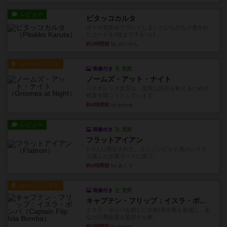
レビュー
ピタッコカルタ
ボドゲ相席会でプレイしましたひらがなが書かれ
たカードを2枚まで手をつけ...
約3時間前
by みいやん
ルール/インスト
画像付き
充実
ノームズ・アット・ナイト
ベネボレンス女王は、忠実な臣民を称えるための
祝宴を開こうとしています。...
約4時間前
by jurong
レビュー
画像付き
充実
フラットアイアン
1~2人に限定された、エンジンビルド系のシステ
ム選んだ企業ボードに街で...
約4時間前
by あくり
ルール/インスト
画像付き
充実
キャプテン・フリップ：イスラ・ボンバ
イスラ・ボンバを探しに出航!潜水艦を装備し、あ
なたの乗組員を監獄から解...
約7時間前
by jurong