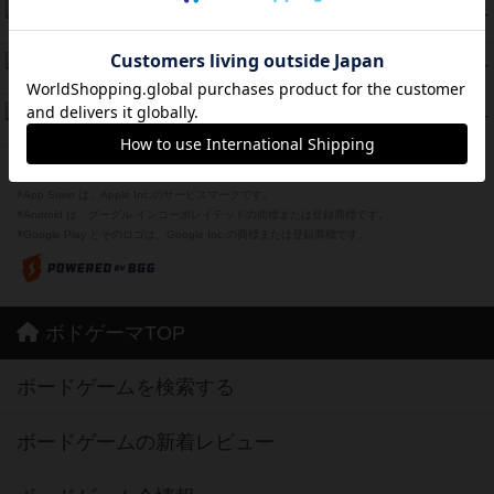
ラピード
46
PT
紹介文なし
1件の投稿
ザ・フラッフィー・ライト
44
PT
紹介文なし
0件の投稿
ふたつの城の物語
39
PT
紹介文あり
6件の投稿
※Apple、Apple のロゴ は、米国および他の国々で登録されたApple Inc.の商標です。
※App Store は、Apple Inc.のサービスマークです。
※Android は、グーグル インコーポレイテッドの商標または登録商標です。
※Google Play とそのロゴは、Google Inc.の商標または登録商標です。
ボドゲーマTOP
ボードゲームを検索する
ボードゲームの新着レビュー