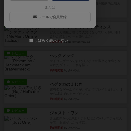
目的あなたの店先に農産物の木箱を戦略的に積み
または
重ねて在庫を最大化し、競合...
約1時間前
by jurong
メールで会員登録
レビュー
メメントオンラインタクティクス
どんどん物量が増えて大変になっていく押し付け
合いが楽しいゲーム盛り上が...
しばらく表示しない
約1時間前
by nekomanma222
レビュー
ヘックメック
サイコロゲームです1から5までの数字と芋虫がか
かれたダイス。これを振っ...
約3時間前
by みいやん
レビュー
ハゲタカのえじき
超有名なゲームですが、初めてプレイしました。1
から15までのカードがプ...
約3時間前
by みいやん
レビュー
ジャスト・ワン
まぁ面白かった‼️よくテレビとかのバラエティなん
かで、お題がわからずに...
約3時間前
by みいやん