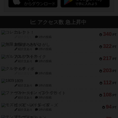
アクセス数 急上昇中
コレクト！
340
PT
紹介文なし
1件の投稿
無限まちがいさがし
322
PT
紹介文あり
2件の投稿
ガルフストライク
217
PT
紹介文あり
1件の投稿
クルティボ
203
PT
紹介文なし
1件の投稿
1809
112
PT
紹介文あり
1件の投稿
ファースト・イン・フライト
108
PT
紹介文あり
3件の投稿
モズビ－ズ・レイダ－ズ
94
PT
紹介文あり
1件の投稿
テンプテーション