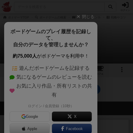
ログイン
閉じる
ボドゲーマTOP
ボードゲームの検索
ネコネコジェンカ
戦略やコツ
ボードゲームのプレイ履歴を記録し
て、
ネコネコジェンカ
自分のデータを管理しませんか？
0件の戦略やコツ
約75,000人
がボドゲーマを利用中！
遊んだボードゲームを記録する
1
1
1
トップ
画像
動画
レビュー
カフェ
気になるゲームのレビューを読む
お気に入り作品・所有リストの共
ネコネコジェンカのトップに戻る
有
ログイン / 会員登録（10秒）
会員の新しい投稿
Google
X
ルール/インスト
画像付き
充実
Apple
Facebook
マーケットフレッシュ