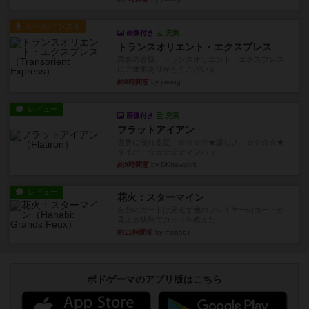
ルール/インスト
画像付き
充実
トランスオリエント・エクスプレス
乗客の皆様、トランスオリエント・エクスプレス
にご乗車ありがとうございま...
約8時間前
by jurong
レビュー
画像付き
充実
フラットアイアン
世界に浸れる度 ☆☆☆☆★楽しさ ☆☆☆☆★
タイパ ☆☆☆☆☆マンハッ...
約9時間前
by DKnewyork
レビュー
花火：スターマイン
自分のカードは見えず他のプレイヤーのカードが
見える状態でカードを教えた...
約11時間前
by mob567
ボドゲーマのアプリ版はこちら