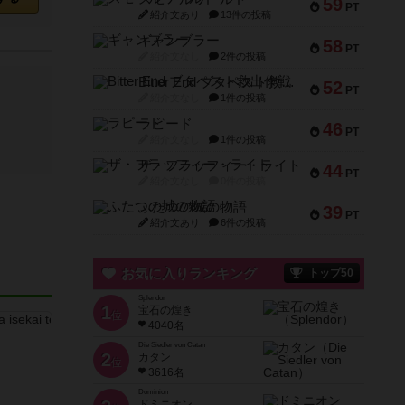
59
PT
紹介文あり
13件の投稿
ギャンブラー
58
PT
紹介文なし
2件の投稿
Bitter End ブタペスト救出作戦
52
PT
紹介文なし
1件の投稿
ラピード
46
PT
紹介文なし
1件の投稿
ザ・フラッフィー・ライト
44
PT
紹介文なし
0件の投稿
ふたつの城の物語
39
PT
紹介文あり
6件の投稿
お気に入りランキング
トップ50
Splendor
1
宝石の煌き
位
4040名
Die Siedler von Catan
2
カタン
位
3616名
Dominion
ドミニオン