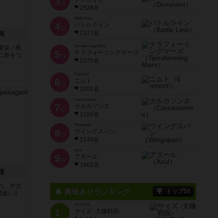
3
位
2528名
Battle Line
4
バトルライン
位
2377名
局
Terraforming Mars
繁栄／救
5
テラフォーミングマーズ
に差をつ
位
2370名
6 nimmt!
6
ニムト
位
2201名
Carcassonne
7
カルカソンヌ
位
2190名
Wingspan
8
ウイングスパン
位
2149名
Azul
9
アズール
位
1903名
課
れ、片方
興味ありランキング
トップ50
間違いさ
SCYTHE
1
サイズ -大鎌戦役-
位