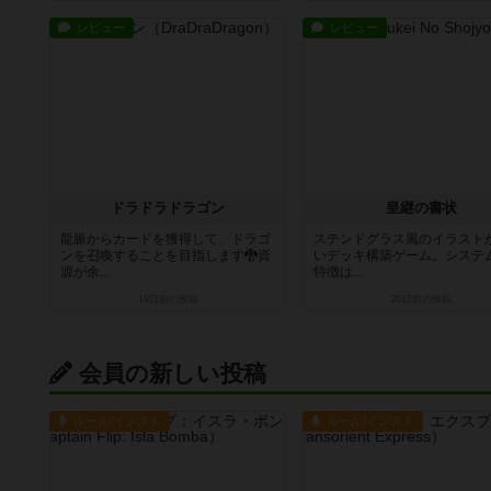
レビュー
レビュー
ドラドラドラゴン
皇継の書状
龍脈からカードを獲得して、ドラゴ
ステンドグラス風のイラスト
ンを召喚することを目指します🐉資
いデッキ構築ゲーム。システ
源が余...
特徴は...
19日前
の投稿
20日前
の投稿
会員の新しい投稿
ルール/インスト
ルール/インスト