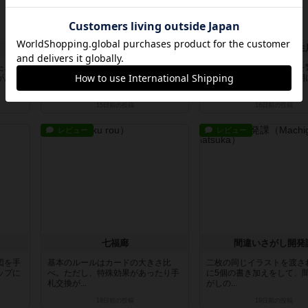
ストリームスクロス
こちら異世界転生
た。お
ダイスを振って、一直線に上から
新人女神となって、世界を
がある
下、左から右に数字が大きくなるよ
済していく。ただし、同期
うに並べ...
けられ...
15日前
の投稿
16日前
の投稿
レビュー
レビュー
七福廊
間違いさがし開発
図を手
基本のルールはカードの大きさ比
二枚の同じイラストを渡さ
ップに
べ。ただし、特殊効果があったり手
に5個の書き加えをして、
札交換が...
がしの...
18日前
の投稿
19日前
の投稿