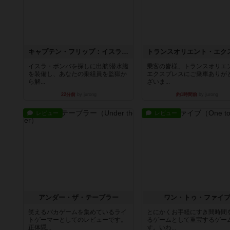
キャプテン・フリップ：イスラ・ボンバ
イスラ・ボンバを探しに出航!潜水艦
乗客の皆様、トランスオリエ
を装備し、あなたの乗組員を監獄か
エクスプレスにご乗車ありが
ら解...
ざいま...
22分前
by jurong
約1時間前
by jurong
レビュー
レビュー
アンダー・ザ・テーブラー
ワン・トゥ・ファイ
笑えるバカゲームを集めているライ
とにかくお手軽にすき間時間
トゲーマーとしてのレビューです。
るゲームとして重宝するゲー
正体隠...
す。いわ...