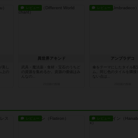
レビュー
レビュー
異世界アキンド
アンブラデコ
が美し
武具・魔法薬・食材・宝石のうちど
傘をテーマにしたタイル配
ム上の
の資源を集めるか。資源の価値はみ
ム。同じ色のタイルを隣接
んなの...
ない点は...
21日前
の投稿
23日前
の投稿
レビュー
レビュー