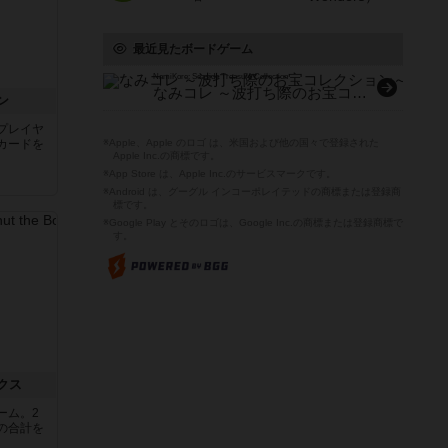
最近見たボードゲーム
NamiKore: Seaside Treasure Collection
なみコレ ～波打ち際のお宝コレクション～
ン
プレイヤ
カードを
※Apple、Apple のロゴ は、米国および他の国々で登録された
Apple Inc.の商標です。
※App Store は、Apple Inc.のサービスマークです。
※Android は、グーグル インコーポレイテッドの商標または登録商
標です。
※Google Play とそのロゴは、Google Inc.の商標または登録商標で
す。
クス
ーム。2
の合計を