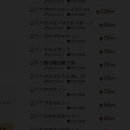
紹介文あり
1件の投稿
ファースト・イン・フライト
108
PT
紹介文あり
3件の投稿
モズビ－ズ・レイダ－ズ
94
PT
紹介文あり
1件の投稿
テンプテーション
79
PT
紹介文なし
2件の投稿
インドネシア
78
PT
紹介文あり
2件の投稿
宵と暁の呪文書
75
PT
紹介文あり
8件の投稿
リスボン・トラム 28
73
PT
紹介文あり
9件の投稿
アマナイト
73
PT
紹介文なし
1件の投稿
キラ輝
ブラヴェスト
66
PT
紹介文なし
1件の投稿
スペクタキュラー
60
PT
紹介文なし
1件の投稿
する
スモールワールド