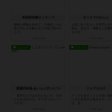
単語探知機タンタンゴ
ボックスのかんじ
縦軸と横軸を決めて、10個近くのお
お題に合う札をとる漢字かる
題の中から正解を当てる協力型のク
題は、読み方・画数など正解
イズ...
ものか...
13日前
の投稿
14日前
の投稿
レビュー
レビュー
愛羅武粋逸-あいらぶすいいつ-
ジェマカルテ
「漢字だけでは伝わらないが、六択
マップを歩きジェムを拾い地
になれば伝わる」ギリギリのスイー
に入れ名誉点を集めます。マ
ツの当...
は、見...
17日前
の投稿
17日前
の投稿