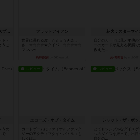
トランスオリエント・エクスプレス
フラットアイアン
花火：スターマイ
ント・
世界に浸れる度 ☆☆☆☆★楽し
自分のカードは見えず他の
とうご
さ ☆☆☆☆★タイパ ☆☆☆☆☆
ーのカードが見える状態で
マンハッ...
教えた...
約2時間前
by DKnewyork
約4時間前
by mob567
レビュー
レビュー
ブ
エコーズ・オブ・タイム
シャット・ザ・ボッ
をうめ
カードゲームにファイナルファンタ
とてもシンプルなダイスゲ
ムで
ジーのアクティブタイムバトル（も
つのダイスを振って、出目
しくは...
自分の...