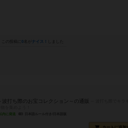
この投稿に
0
名が
ナイス！
しました
～波打ち際のお宝コレクション～の通販
波打ち際でキラ
き物を集めよう！
以内に発送
日本語ルール付き/日本語版
カートに追加