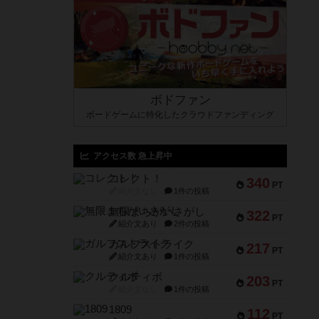
ボドファン
ボードゲームに特化したクラウドファンディング
アクセス数 急上昇中
コレクト！
340
PT
紹介文なし
1件の投稿
無限まちがいさがし
322
PT
紹介文あり
2件の投稿
ガルフストライク
217
PT
紹介文あり
1件の投稿
クルティボ
203
PT
紹介文なし
1件の投稿
1809
112
PT