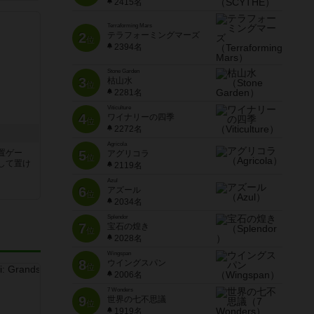
2415名
Terraforming Mars
2
テラフォーミングマーズ
位
2394名
Stone Garden
3
枯山水
位
2281名
Viticulture
4
ワイナリーの四季
位
2272名
Agricola
置ゲー
5
アグリコラ
位
して置け
2119名
Azul
6
アズール
位
2034名
Splendor
7
宝石の煌き
位
2028名
Wingspan
8
ウイングスパン
位
2006名
7 Wonders
9
世界の七不思議
位
1919名