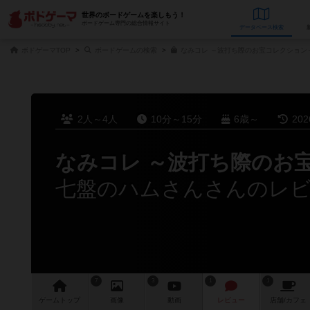
世界のボードゲームを楽しもう！
ボードゲーム専門の総合情報サイト
データベース
検
ボドゲーマTOP
ボードゲームの検索
なみコレ ～波打ち際のお宝コレクション
2人～4人
10分～15分
6歳～
20
なみコレ ～波打ち際のお
七盤のハムさんさんのレ
7
3
1
1
ゲーム
トップ
画像
動画
レビュー
店舗/
カフェ