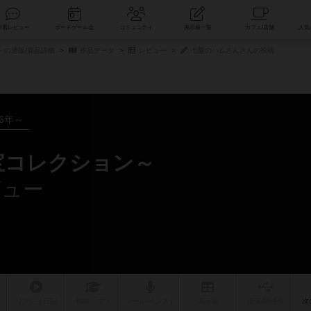
索
新着レビュー
ボードゲーム会
コミュニティ
掲示板一覧
～の通販/商品詳細
作品データ
レビュー
七盤のハムさんさんの投稿
26年～
宝コレクション～
ビュー
リプレイ
日記
戦略
・コツ
ルール
/インスト
掲示板
拡張/関連
作
次