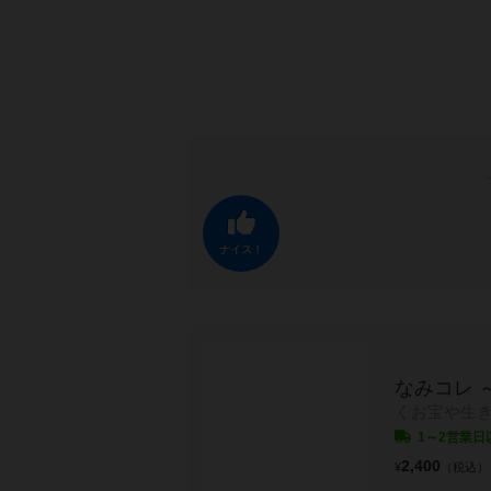
ナイス！
なみコレ 
くお宝や生
1～2営業日
2,400
¥
（税込）