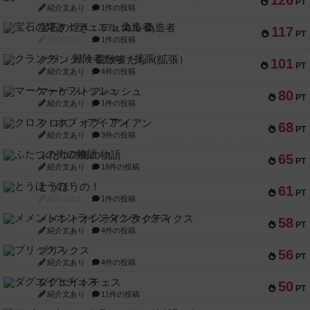
126
PT
紹介文あり
1件の投稿
宝石の煌き：デュエル 偽造者
117
PT
紹介文なし
1件の投稿
クランク! ：冒険者たち（拡張）
101
PT
紹介文あり
4件の投稿
マーケットフレッシュ
80
PT
紹介文あり
1件の投稿
クロス・オブ・アイアン
68
PT
紹介文あり
3件の投稿
ふたつの街の物語
65
PT
紹介文あり
18件の投稿
とうほうの！
61
PT
紹介文なし
1件の投稿
メメントオンラインタクティクス
58
PT
紹介文あり
4件の投稿
ブリックス
56
PT
紹介文あり
4件の投稿
ダグエイトチェス
50
PT
紹介文あり
11件の投稿