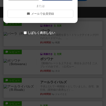
または
会員の新しい投稿
メールで会員登録
レビュー
画像付き
充実
パーラ
しばらく表示しない
率直に遊んだ感想を言う！トリックテイキング(ﾄﾘ
ﾃ)のカードゲーム。 ...
約1時間前
by 鳴屋
レビュー
画像付き
充実
ボツワナ
【動物のレートを上下させ、得点を上げろ】二人
プレイのみです。（公式ルー...
約1時間前
by ネロ
レビュー
アールライバルズ
子供と2人で一時期延々としていました。自宅、旅
行先（新幹線の座席など）...
約2時間前
by ジェイとと
レビュー
充実