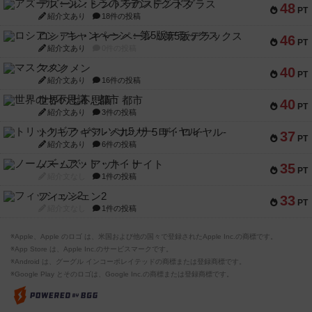
アズール：シントラのステンドグラス
48
PT
紹介文あり
18件の投稿
ロシアン・キャンペーン：第5版デラックス
46
PT
紹介文あり
0件の投稿
マスクメン
40
PT
紹介文あり
16件の投稿
世界の七不思議：都市
40
PT
紹介文あり
3件の投稿
トリックギア - ペルソナ5 ザ・ロイヤル-
37
PT
紹介文あり
6件の投稿
ノームズ・アット・ナイト
35
PT
紹介文なし
1件の投稿
フィッシェン2
33
PT
紹介文なし
1件の投稿
※Apple、Apple のロゴ は、米国および他の国々で登録されたApple Inc.の商標です。
※App Store は、Apple Inc.のサービスマークです。
※Android は、グーグル インコーポレイテッドの商標または登録商標です。
※Google Play とそのロゴは、Google Inc.の商標または登録商標です。