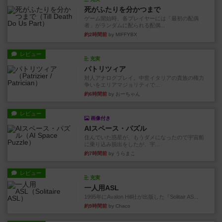
死がふたりを分かつまで
ゲーム開始時、各プレイヤーには「最初の配偶
者」がランダムに配られる配偶...
約2時間前
by MIFFYBX
レビュー
充実
パトリツィア
対人アナログプレイ。中世イタリアの貴族の権力
争いをエリアマジョリティで...
約6時間前
by おーちゃん
レビュー
画像付き
AIスペース・パズル
住んでいた惑星が、もうダメになったので宇宙船
に乗り込み脱出をしたが、宇...
約7時間前
by うらまこ
レビュー
充実
一人用ASL
1995年にAvalon Hill社が出版した『Solitair AS...
約9時間前
by Chaco