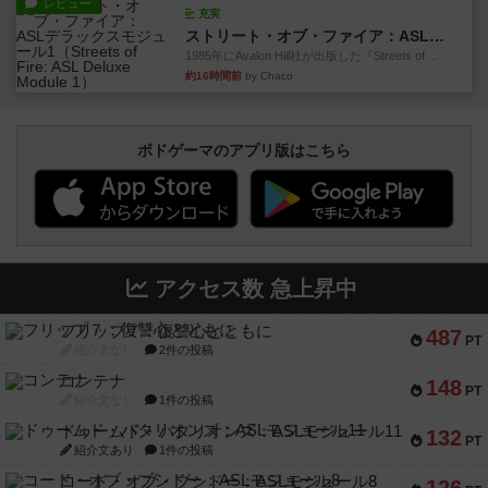
レビュー
充実
ストリート・オブ・ファイア：ASLデラックスモジュール1
1985年にAvalon Hill社が出版した『Streets of ...
約16時間前
by Chaco
ボドゲーマのアプリ版はこちら
アクセス数 急上昇中
フリップ７：復讐心とともに
487
PT
紹介文なし
2件の投稿
コンテナ
148
PT
紹介文なし
1件の投稿
ドゥームド・バタリオンズ：ASLモジュール11
132
PT
紹介文あり
1件の投稿
コード・オブ・ブシドー：ASLモジュール8