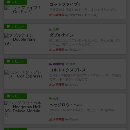
レビュー
ゴットファイブ！
運要素があり楽しめました。またやりたいです。
約13時間前
by 金賢守(キムヒョンス)
レビュー
充実
ダブルナイン
雑に死なないラブレターみたいな、そんな感じの
ゲーム。数字カードを１の位...
約13時間前
by 深水あどら
レビュー
画像付き
充実
コルトエクスプレス
星7軽〜中量級を中心にプレイするゲーマーの感想
です。ボードゲーム会にて...
約14時間前
by おとん
レビュー
充実
ヘッジロウ・ヘル
1987年にAvalon Hill社が出版した『Hedgerow
He...
約16時間前
by Chaco