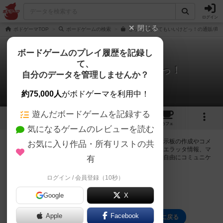
ログイン
閉じる
ボドゲーマTOP
ボードゲームの検索
もらってあげてもいいけどっ！の通販/商
ボードゲームのプレイ履歴を記録し
て、
もらってあげてもいいけどっ！
自分のデータを管理しませんか？
0件の掲示板
約75,000人
がボドゲーマを利用中！
遊んだボードゲームを記録する
1
1
5
トップ
画像
動画
レビュー
カフェ
気になるゲームのレビューを読む
ログインするともらってあげてもいいけどっ！に関する掲示板の作成やコメ
お気に入り作品・所有リストの共
ントの書き込みが出来るようになります。ルールの疑問やエラッタ情報、マ
ニュアルでは判断し辛い曖昧な表記等について会員同士で自由にコミュニケ
有
ーションをとることが出来ます。
ログイン / 会員登録（10秒）
ログイン/無料会員登録
Google
X
Apple
Facebook
もらってあげてもいいけどっ！のトップに戻る