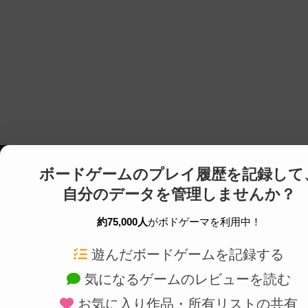
ボードゲームのプレイ履歴を記録して
自分のデータを管理しませんか？
約75,000人
がボドゲーマを利用中！
ボドゲーマTOP
ボードゲーム通販
遊んだボードゲームを記録する
気になるゲームのレビューを読む
ボードゲームを検索する
新作・再入荷情報
お気に入り作品・所有リストの共有
ボードゲームの新着レビュー
定番ボードゲームの通販