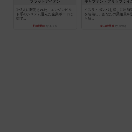
フラットアイアン
1~2人に限定された、エンジンビル
イスラ・ボンバを探しに出航!
ド系のシステム選んだ企業ボードに
を装備し、あなたの乗組員を
街で...
ら解...
約8時間前
by あくり
約11時間前
by jurong