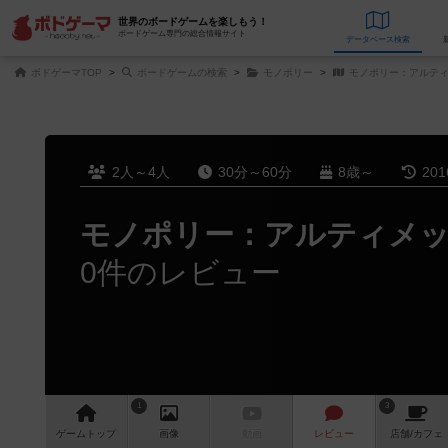
世界のボードゲームを楽しもう！
ボードゲーム専門の総合情報サイト
データベース
検
ボドゲーマTOP
ボードゲームの検索
モノポリー
モノポリー：アルティ
2人～4人
30分～60分
8歳～
20
モノポリー：アルティメ
0件のレビュー
1
3
ゲーム
トップ
画像
動画
レビュー
店舗/
カフェ