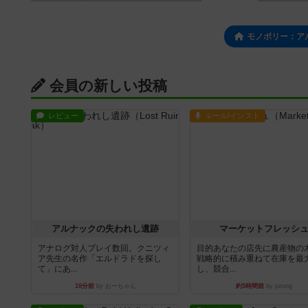
モノポリー：ア
会員の新しい投稿
レビュー
ルール/インスト
アルナックの失われし遺跡
マーケットフレッシ
アナログ対人プレイ数回。クニツィ
目的あなたの店先に農産物の
ア先生の名作「エルドラドを探し
戦略的に積み重ねて在庫を最
て」にあ...
し、競合...
10分前
by おーちゃん
約5時間前
by jurong