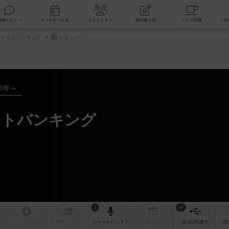
索
新着レビュー
ボードゲーム会
コミュニティ
掲示板一覧
メットバンキング
レビュー
16年～
ットバンキング
1
63
リプレイ
日記
戦略
・コツ
ルール
/インスト
掲示板
拡張/関連
作
次