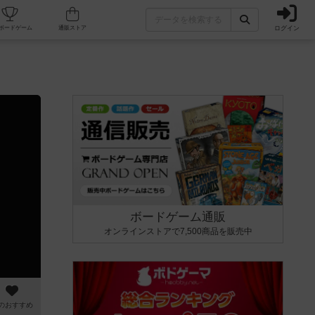
ログイン
カフェ/店舗
人気ボードゲーム
通販ストア
ボードゲーム通販
オンラインストアで7,500商品を販売中
のおすすめ