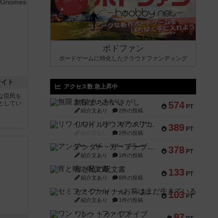
ボドファン
ボードゲームに特化したクラウドファンディング
ナイト
アクセス数 急上昇中
な臣民を
無限まちがいさがし
としてい
574
PT
紹介文あり
2件の投稿
リワイルド：サウスアメリカ
389
PT
紹介文なし
2件の投稿
アンダー・ザ・テーブラー
378
PT
紹介文あり
1件の投稿
宵と暁の呪文書
133
PT
紹介文あり
8件の投稿
セミファイナル ～お前はまだ生きている～
103
PT
紹介文あり
1件の投稿
ワン・トゥ・ファイブ
97