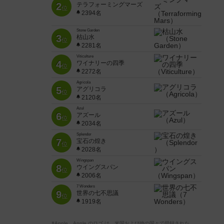
2
テラフォーミングマーズ
位
2394名
Stone Garden
3
枯山水
位
2281名
Viticulture
4
ワイナリーの四季
位
2272名
Agricola
5
アグリコラ
位
2120名
Azul
6
アズール
位
2034名
Splendor
7
宝石の煌き
位
2028名
Wingspan
8
ウイングスパン
位
2006名
7 Wonders
9
世界の七不思議
位
1919名
※Apple、Apple のロゴ は、米国および他の国々で登録された