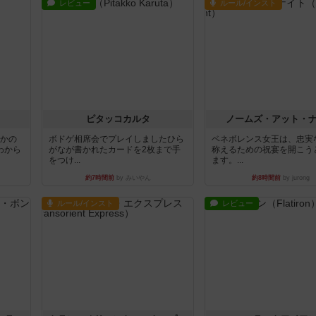
レビュー
ルール/インスト
ピタッコカルタ
ノームズ・アット・
とかの
ボドゲ相席会でプレイしましたひら
ベネボレンス女王は、忠実
わから
がなが書かれたカードを2枚まで手
称えるための祝宴を開こう
をつけ...
ます。...
約7時間前
by みいやん
約8時間前
by jurong
ルール/インスト
レビュー