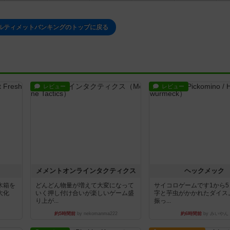
ルティメットバンキングのトップに戻る
レビュー
レビュー
ュ
メメントオンラインタクティクス
ヘックメック
木箱を
どんどん物量が増えて大変になって
サイコロゲームです1から
大化
いく押し付け合いが楽しいゲーム盛
字と芋虫がかかれたダイス
り上が...
振っ...
約5時間前
by nekomanma222
約6時間前
by みいやん