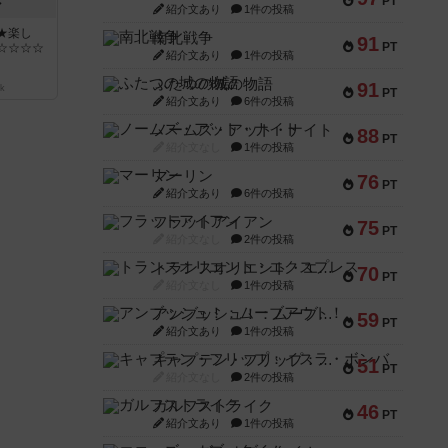
PT
ン
紹介文あり
1件の投稿
★楽し
南北戦争
91
PT
☆☆☆☆
紹介文あり
1件の投稿
ふたつの城の物語
91
k
PT
紹介文あり
6件の投稿
ノームズ・アット・ナイト
88
PT
紹介文なし
1件の投稿
マーリン
76
PT
紹介文あり
6件の投稿
フラットアイアン
75
PT
紹介文なし
2件の投稿
トランスオリエント・エクスプレス
70
PT
紹介文なし
1件の投稿
アンブッシュ！：ムーブアウト！
59
PT
紹介文あり
1件の投稿
キャプテン・フリップ：イスラ・ボンバ
51
PT
紹介文なし
2件の投稿
ガルフストライク
46
PT
紹介文あり
1件の投稿