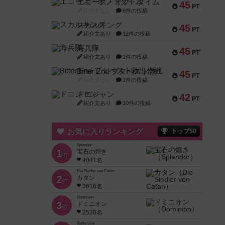
エコーズ・オブ・タイム
45
PT
紹介文なし
8件の投稿
スカルキング
45
PT
紹介文あり
12件の投稿
海兵隊
45
PT
紹介文あり
1件の投稿
Bitter End ブタペスト救出作戦
45
PT
紹介文なし
1件の投稿
ドコジャン
42
PT
紹介文あり
10件の投稿
お気に入りランキング
トップ50
Splendor
1
宝石の煌き
位
4041名
Die Siedler von Catan
2
カタン
位
3616名
Dominion
3
ドミニオン
位
2530名
Battle Line