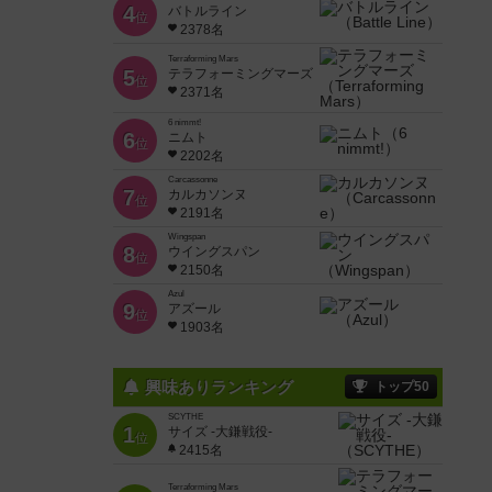
4
バトルライン
位
2378名
Terraforming Mars
5
テラフォーミングマーズ
位
2371名
6 nimmt!
6
ニムト
位
2202名
Carcassonne
7
カルカソンヌ
位
2191名
Wingspan
8
ウイングスパン
位
2150名
Azul
9
アズール
位
1903名
興味ありランキング
トップ50
SCYTHE
1
サイズ -大鎌戦役-
位
2415名
Terraforming Mars