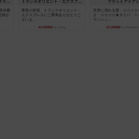
キャプテン・フリップ：イスラ・ボンバ
トランスオリエント・エクスプレス
フラットアイア
潜水艦
乗客の皆様、トランスオリエント・
世界に浸れる度 ☆☆☆☆
監獄か
エクスプレスにご乗車ありがとうご
さ ☆☆☆☆★タイパ ☆
ざいま...
マンハッ...
約12時間前
by jurong
約13時間前
by DKnewyor