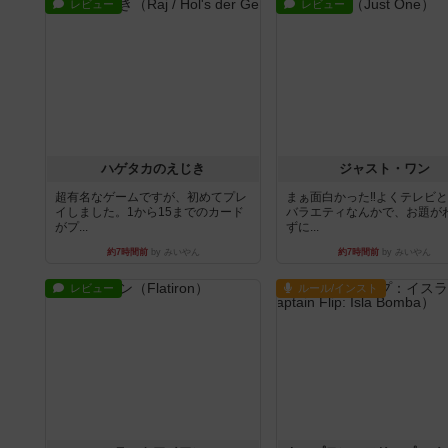
レビュー
レビュー
ハゲタカのえじき
ジャスト・ワン
超有名なゲームですが、初めてプレ
まぁ面白かった‼️よくテレビ
イしました。1から15までのカード
バラエティなんかで、お題が
がプ...
ずに...
約7時間前
by みいやん
約7時間前
by みいやん
レビュー
ルール/インスト