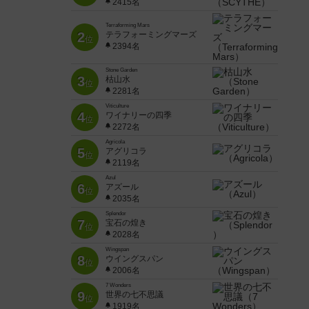
2415名
Terraforming Mars
2
テラフォーミングマーズ
位
2394名
Stone Garden
3
枯山水
位
2281名
Viticulture
4
ワイナリーの四季
位
2272名
Agricola
5
アグリコラ
位
2119名
Azul
6
アズール
位
2035名
Splendor
7
宝石の煌き
位
2028名
Wingspan
8
ウイングスパン
位
2006名
7 Wonders
9
世界の七不思議
位
1919名