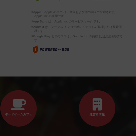
※Apple、Apple のロゴ は、米国および他の国々で登録された
Apple Inc.の商標です。
※App Store は、Apple Inc.のサービスマークです。
※Android は、グーグル インコーポレイテッドの商標または登録商
標です。
※Google Play とそのロゴは、Google Inc.の商標または登録商標で
す。
ボードゲームカフェ
運営者情報