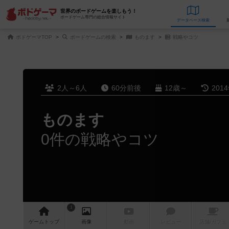
世界のボードゲームを楽しもう！
ボードゲーム専門の総合情報サイト
データベース
検
ボドゲーマTOP
ボードゲームの検索
ものます
戦略やコツ
2人～6人
60分前後
12歳～
201
ものます
0件の戦略やコツ
1
ゲーム
トップ
画像
動画
レビュー
店舗/
カフェ