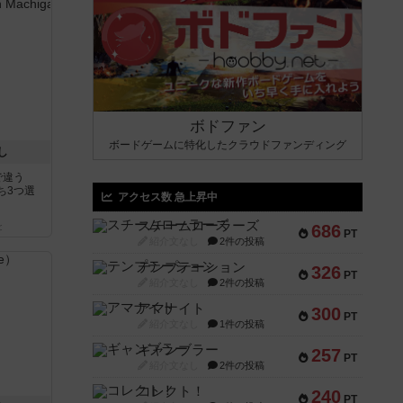
ボドファン
ボードゲームに特化したクラウドファンディング
し
で違う
ち3つ選
アクセス数 急上昇中
スチームローラーズ
686
と
PT
紹介文なし
2件の投稿
テンプテーション
326
PT
紹介文なし
2件の投稿
アマナイト
300
PT
紹介文なし
1件の投稿
ギャンブラー
257
PT
紹介文なし
2件の投稿
コレクト！
240
PT