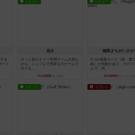
レビュー
レビュー
花火
無限まちがいさが
イする
ずっと前のドイツ年間ゲーム大賞な
6つの場面カード（表、裏
ボード
がら、シンプルで簡単な小ゲームで
絵）が何枚かあり、そのう
今でも...
んで、同...
約12時間前
by tamio
約14時間前
by ジェイと
レビュー
リプレイ