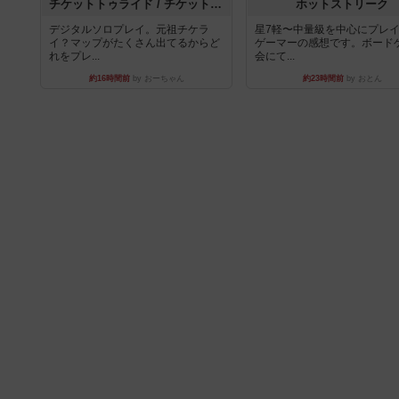
チケットトゥライド / チケットトゥライドアメリカ
ホットストリーク
デジタルソロプレイ。元祖チケラ
星7軽〜中量級を中心にプレ
イ？マップがたくさん出てるからど
ゲーマーの感想です。ボード
れをプレ...
会にて...
約16時間前
by おーちゃん
約23時間前
by おとん