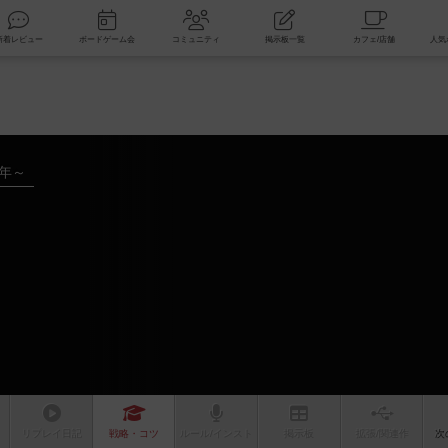
索
新着レビュー
ボードゲーム会
コミュニティ
掲示板一覧
4年～
リプレイ
日記
戦略
・コツ
ルール
/インスト
掲示板
拡張/関連
作
次