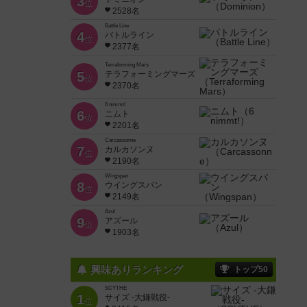
3
位
2528名
Battle Line
4
バトルライン
位
2377名
Terraforming Mars
5
テラフォーミングマーズ
位
2370名
6 nimmt!
6
ニムト
位
2201名
Carcassonne
7
カルカソンヌ
位
2190名
Wingspan
8
ウイングスパン
位
2149名
Azul
9
アズール
位
1903名
興味ありランキング
トップ50
SCYTHE
1
サイズ -大鎌戦役-
位