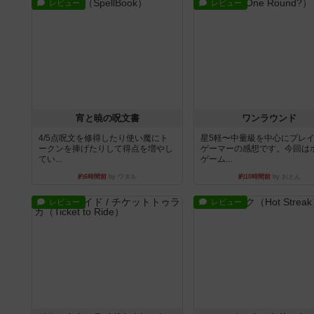
レビュー
レビュー
宵と暁の呪文書
ワンラウンド
4/5点呪文を修得したり使い魔にト
星5軽〜中量級を中心にプレ
ークンを捧げたりして得点を増やし
ゲーマーの感想です。今回は
てい...
ゲーム...
約6時間前
by ワタル
約10時間前
by おとん
レビュー
レビュー