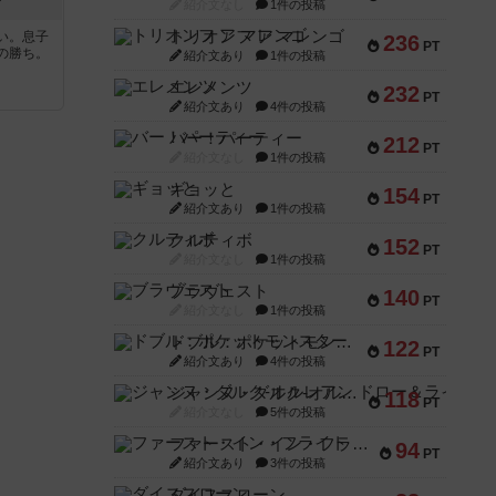
ド
紹介文なし
1件の投稿
トリオンフ ア マレンゴ
い。息子
236
PT
の勝ち。
紹介文あり
1件の投稿
エレメンツ
232
PT
紹介文あり
4件の投稿
バー！パーティー
212
PT
紹介文なし
1件の投稿
ギョッと
154
PT
紹介文あり
1件の投稿
クルティボ
152
PT
紹介文なし
1件の投稿
ブラヴェスト
140
PT
紹介文なし
1件の投稿
ドブル：ポケットモンスター
122
PT
紹介文あり
4件の投稿
ジャンヌ・ダルク-オルレアン ドロー＆ライト
118
PT
紹介文なし
5件の投稿
ファースト・イン・フライト
94
PT
紹介文あり
3件の投稿
ダイススローン