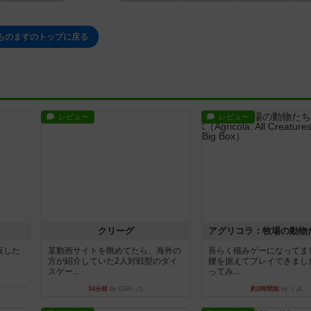
ものますのトップに戻る
レビュー
レビュー
クリーグ
出版した
某動画サイトを眺めてたら、海外の
長らく積みゲーになってま
方が紹介していた2人対戦型のダイ
腰を据えてプレイできまし
スゲー...
ってみ...
34分前
by OSAっち
約3時間前
by くみ