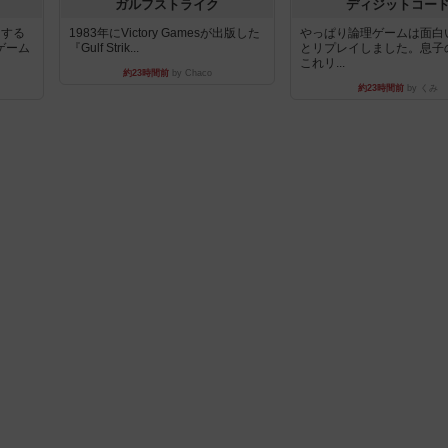
ガルフストライク
ディジットコー
イする
1983年にVictory Gamesが出版した
やっぱり論理ゲームは面白
ゲーム
『Gulf Strik...
とリプレイしました。息子
これリ...
約23時間前
by Chaco
約23時間前
by くみ