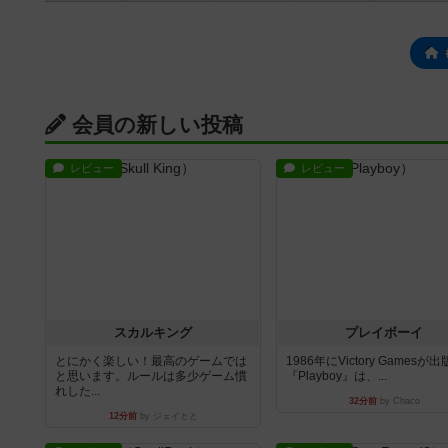
会員の新しい投稿
レビュー
レビュー
スカルキング
プレイボーイ
とにかく楽しい！最高のゲームでは
1986年にVictory Gamesが
と思います。ルールは多少ゲーム慣
『Playboy』は、...
れした...
32分前
by Chaco
12分前
by ジェイとと