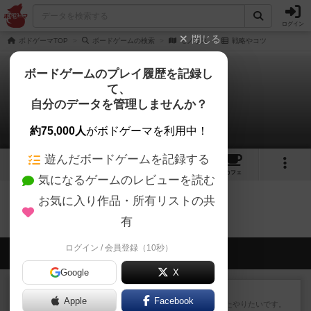
ログイン
閉じる
ボドゲーマTOP
ボードゲームの検索
モノリス
戦略やコツ
ボードゲームのプレイ履歴を記録し
て、
モノリス
自分のデータを管理しませんか？
0件の戦略やコツ
約75,000人
がボドゲーマを利用中！
遊んだボードゲームを記録する
1
2
8
トップ
画像
動画
レビュー
カフェ
気になるゲームのレビューを読む
お気に入り作品・所有リストの共
モノリスのトップに戻る
有
ログイン / 会員登録（10秒）
会員の新しい投稿
Google
X
レビュー
ゴットファイブ！
Apple
Facebook
運要素があり楽しめました。またやりたいです。