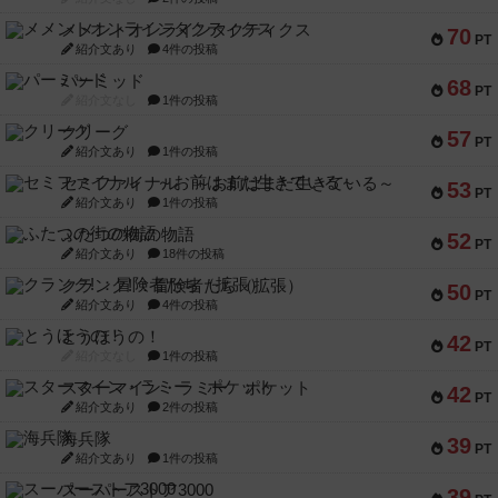
メメントオンラインタクティクス
70
PT
紹介文あり
4件の投稿
パーミッド
68
PT
紹介文なし
1件の投稿
クリーグ
57
PT
紹介文あり
1件の投稿
セミファイナル ～お前はまだ生きている～
53
PT
紹介文あり
1件の投稿
ふたつの街の物語
52
PT
紹介文あり
18件の投稿
クランク! ：冒険者たち（拡張）
50
PT
紹介文あり
4件の投稿
とうほうの！
42
PT
紹介文なし
1件の投稿
スターマイン・ラミー ポケット
42
PT
紹介文あり
2件の投稿
海兵隊
39
PT
紹介文あり
1件の投稿
スーパーストア3000
39