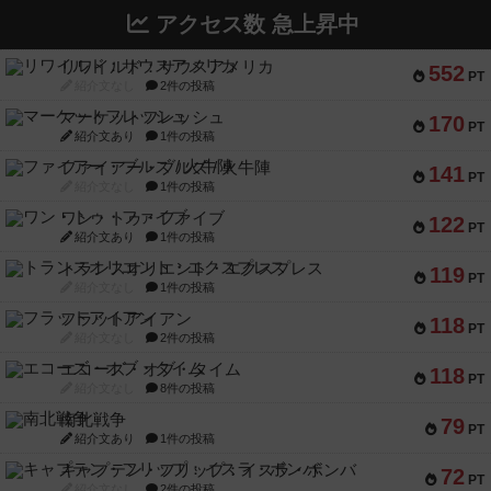
アクセス数 急上昇中
リワイルド：サウスアメリカ
552
PT
紹介文なし
2件の投稿
マーケットフレッシュ
170
PT
紹介文あり
1件の投稿
ファイアー・ブルズ / 火牛陣
141
PT
紹介文なし
1件の投稿
ワン・トゥ・ファイブ
122
PT
紹介文あり
1件の投稿
トランスオリエント・エクスプレス
119
PT
紹介文なし
1件の投稿
フラットアイアン
118
PT
紹介文なし
2件の投稿
エコーズ・オブ・タイム
118
PT
紹介文なし
8件の投稿
南北戦争
79
PT
紹介文あり
1件の投稿
キャプテン・フリップ：イスラ・ボンバ
72
PT
紹介文なし
2件の投稿