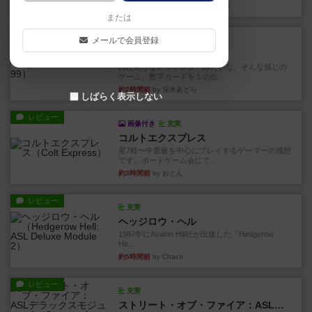
約2時間前
by 金賢守(キムヒョンス)
または
レビュー
メールで会員登録
充実
ダブルナイン
雑に死なないラブレターみたいな、そんな感じの
ゲーム。数字カードを１の位...
約2時間前
by 深水あどら
しばらく表示しない
レビュー
画像付き
充実
コルトエクスプレス
星7軽〜中量級を中心にプレイするゲーマーの感想
です。ボードゲーム会にて...
約3時間前
by おとん
レビュー
充実
ヘッジロウ・ヘル
1987年にAvalon Hill社が出版した『Hedgerow
He...
約5時間前
by Chaco
レビュー
充実
ストリート・オブ・ファイア：ASLデラックスモジュール1