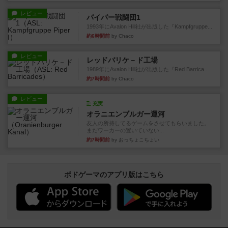
レビュー
パイパー戦闘団1
1993年にAvalon Hill社が出版した『Kampfgruppe...
約6時間前
by Chaco
レビュー
レッドバリケ－ド工場
1989年にAvalon Hill社が出版した『Red Barrica...
約7時間前
by Chaco
レビュー
充実
オラニエンブルガー運河
友人の所持してるゲームをさせてもらいました。
まだワーカーの置いていない...
約7時間前
by おっちょこちょい
ボドゲーマのアプリ版はこちら