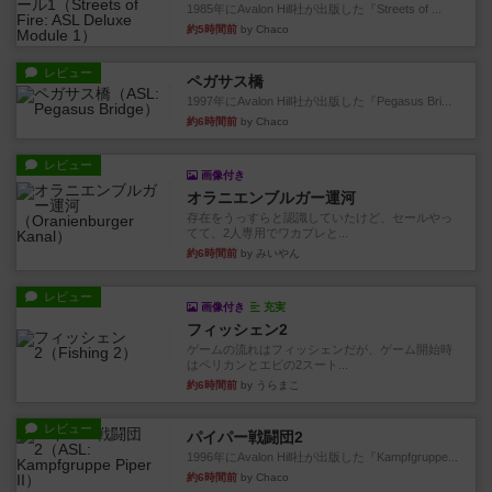
1985年にAvalon Hill社が出版した『Streets of ...
約5時間前
by Chaco
レビュー
ペガサス橋
1997年にAvalon Hill社が出版した『Pegasus Bri...
約6時間前
by Chaco
レビュー
画像付き
オラニエンブルガー運河
存在をうっすらと認識していたけど、セールやっ
てて、2人専用でワカプレと...
約6時間前
by みいやん
レビュー
画像付き
充実
フィッシェン2
ゲームの流れはフィッシェンだが、ゲーム開始時
はペリカンとエビの2スート...
約6時間前
by うらまこ
レビュー
パイパー戦闘団2
1996年にAvalon Hill社が出版した『Kampfgruppe...
約6時間前
by Chaco