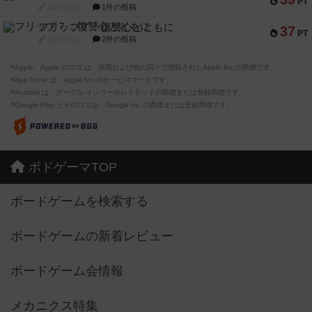
PT
紹介文なし
1件の投稿
フリップ７：復讐心とともに
37
PT
紹介文なし
2件の投稿
※Apple、Apple のロゴ は、米国および他の国々で登録されたApple Inc.の商標です。
※App Store は、Apple Inc.のサービスマークです。
※Android は、グーグル インコーポレイテッドの商標または登録商標です。
※Google Play とそのロゴは、Google Inc.の商標または登録商標です。
ボドゲーマTOP
ボードゲームを検索する
ボードゲームの新着レビュー
ボードゲーム会情報
メカニクス特集