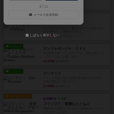
やつを決めるというより、ジ...
20分前
by わー
または
メールで会員登録
レビュー
充実
フィッシェン
デジタルソロプレイ。毒のあるゲームを作るあの
人がデザイン。箱絵からもう...
しばらく表示しない
約2時間前
by おーちゃん
レビュー
ナンジャモンジャ・ミドリ
私は吃音を持っているのですが、友達と集まって
このゲームをした際、3ゲー...
約5時間前
by 155973
レビュー
ジンラミー
トランプで遊べる2人対戦の麻雀風ゲームです。
10枚の手札で、同じスーツ...
約7時間前
by OSAっち
ルール/インスト
画像付き
充実
フリップ７：復讐心とともに
概要Flip 7が復活しました――復讐を伴って!オリ
ジナルゲームの楽し...