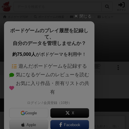
ログイン
閉じる
ボドゲーマTOP
ボードゲームの検索
ミクスチャー
レビュー
ボードゲームのプレイ履歴を記録し
て、
ミクスチャー
自分のデータを管理しませんか？
0件のレビュー
約75,000人
がボドゲーマを利用中！
遊んだボードゲームを記録する
2
トップ
画像
動画
レビュー
カフェ
気になるゲームのレビューを読む
お気に入り作品・所有リストの共
ミクスチャーのトップに戻る
有
ログイン / 会員登録（10秒）
会員の新しい投稿
Google
X
レビュー
マスクメン
Apple
Facebook
マスクメンすごい好き（プロレスも好き）。強い