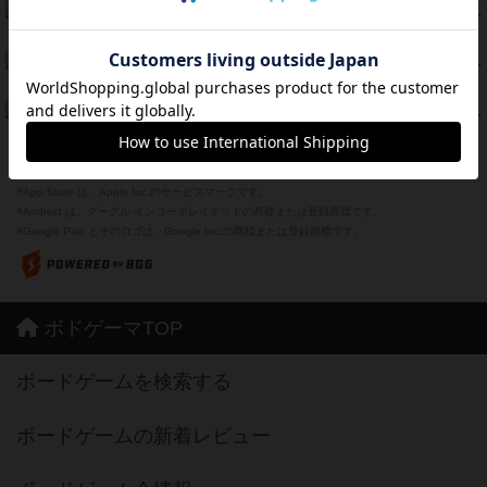
海兵隊
39
PT
紹介文あり
1件の投稿
スーパーストア3000
39
PT
紹介文なし
1件の投稿
フリップ７：復讐心とともに
37
PT
紹介文なし
2件の投稿
※Apple、Apple のロゴ は、米国および他の国々で登録されたApple Inc.の商標です。
※App Store は、Apple Inc.のサービスマークです。
※Android は、グーグル インコーポレイテッドの商標または登録商標です。
※Google Play とそのロゴは、Google Inc.の商標または登録商標です。
ボドゲーマTOP
ボードゲームを検索する
ボードゲームの新着レビュー