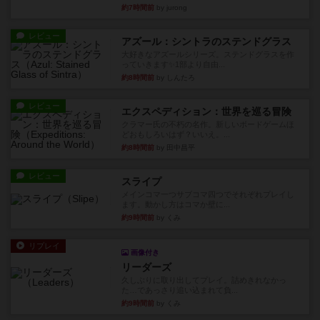
約7時間前
by jurong
レビュー
アズール：シントラのステンドグラス
大好きなアズールシリーズ。ステンドグラスを作
っていきます✨1部より自由...
約8時間前
by しんたろ
レビュー
エクスペディション：世界を巡る冒険
クラマー氏の不朽の名作。新しいボードゲームほ
どおもしろいはず？いいえ。...
約8時間前
by 田中昌平
レビュー
スライプ
メインコマ一つサブコマ四つでそれぞれプレイし
ます。動かし方はコマか壁に...
約9時間前
by くみ
リプレイ
画像付き
リーダーズ
久しぶりに取り出してプレイ。詰めきれなかっ
た…であっさり追い込まれて負...
約9時間前
by くみ