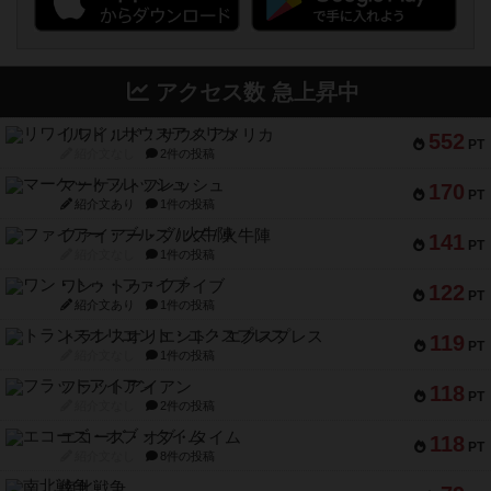
アクセス数 急上昇中
リワイルド：サウスアメリカ
552
PT
紹介文なし
2件の投稿
マーケットフレッシュ
170
PT
紹介文あり
1件の投稿
ファイアー・ブルズ / 火牛陣
141
PT
紹介文なし
1件の投稿
ワン・トゥ・ファイブ
122
PT
紹介文あり
1件の投稿
トランスオリエント・エクスプレス
119
PT
紹介文なし
1件の投稿
フラットアイアン
118
PT
紹介文なし
2件の投稿
エコーズ・オブ・タイム
118
PT
紹介文なし
8件の投稿
南北戦争