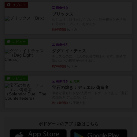
リプレイ
画像付き
ブリックス
久しぶりに取り出してプレイ。記号担当と色担当
に分かれてプレイ。あかんか...
約9時間前
by くみ
レビュー
画像付き
ダグエイトチェス
チェスなのに、ほんの10分で終わります。動きで
敵のコマの種類が分かれば...
約9時間前
by くみ
レビュー
画像付き
充実
宝石の煌き：デュエル 偽造者
筆者が最も好きな2人用ボードゲームである『宝石
の煌めき デュエル』に、...
約10時間前
by 手動人形
ボドゲーマのアプリ版はこちら