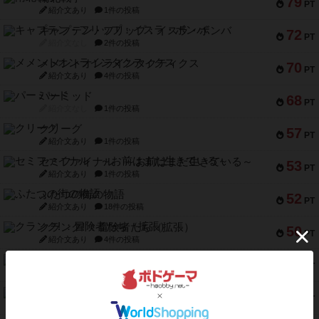
79
PT
紹介文あり
1件の投稿
キャプテン・フリップ：イスラ・ボンバ
72
PT
紹介文なし
2件の投稿
メメントオンラインタクティクス
70
PT
紹介文あり
4件の投稿
パーミッド
68
PT
紹介文なし
1件の投稿
クリーグ
57
PT
紹介文あり
1件の投稿
セミファイナル ～お前はまだ生きている～
53
PT
紹介文あり
1件の投稿
ふたつの街の物語
52
PT
紹介文あり
18件の投稿
クランク! ：冒険者たち（拡張）
50
PT
紹介文あり
4件の投稿
とうほうの！
42
PT
紹介文なし
1件の投稿
スターマイン・ラミー ポケット
42
PT
紹介文あり
2件の投稿