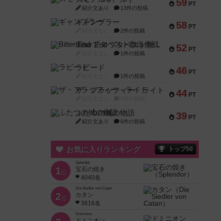
59
PT
紹介文あり
13件の投稿
ギャンブラー
58
PT
紹介文なし
2件の投稿
Bitter End ブタペスト救出作戦
52
PT
紹介文なし
1件の投稿
ラピード
46
PT
紹介文なし
1件の投稿
ザ・フラッフィー・ライト
44
PT
紹介文なし
0件の投稿
ふたつの城の物語
39
PT
紹介文あり
6件の投稿
お気に入りランキング
トップ50
Splendor
1
宝石の煌き
位
4040名
Die Siedler von Catan
2
カタン
位
3616名
Dominion
ドミニオン