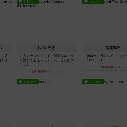
レビュー
レビュー
ス
オバケだぞ～
南北戦争
ム。2
対人アナログプレイ。簡単なルール
1983年にVictory Game
合計を
で誰とでも遊べるゲーム。こんなの
『The Civil ...
子ども...
約15時間前
by Chaco
約11時間前
by おーちゃん
レビュー
レビュー