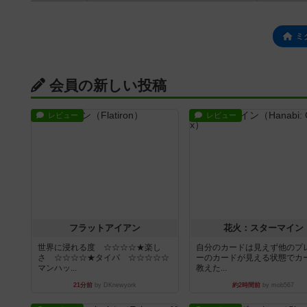
ミ
会員の新しい投稿
レビュー
レビュー
フラットアイアン
花火：スターマイン
世界に浸れる度 ☆☆☆☆★楽し
自分のカードは見えず他のプ
さ ☆☆☆☆★タイパ ☆☆☆☆☆
ーのカードが見える状態でカ
マンハッ...
教えた...
21分前
by DKnewyork
約2時間前
by mob567