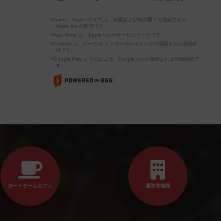
※Apple、Apple のロゴ は、米国および他の国々で登録された
Apple Inc.の商標です。
※App Store は、Apple Inc.のサービスマークです。
※Android は、グーグル インコーポレイテッドの商標または登録商
標です。
※Google Play とそのロゴは、Google Inc.の商標または登録商標で
す。
ボードゲームカフェ
運営者情報