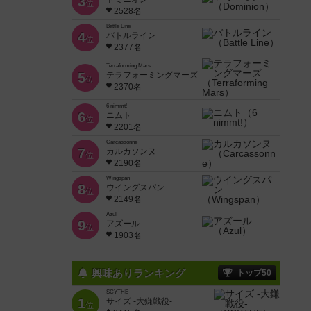
3
位
2528名
Battle Line
4
バトルライン
位
2377名
Terraforming Mars
5
テラフォーミングマーズ
位
2370名
6 nimmt!
6
ニムト
位
2201名
Carcassonne
7
カルカソンヌ
位
2190名
Wingspan
8
ウイングスパン
位
2149名
Azul
9
アズール
位
1903名
興味ありランキング
トップ50
SCYTHE
1
サイズ -大鎌戦役-
位