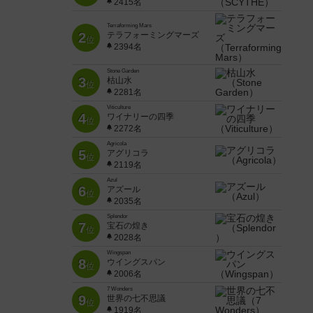
2415名
Terraforming Mars
2
テラフォーミングマーズ
位
2394名
Stone Garden
3
枯山水
位
2281名
Viticulture
4
ワイナリーの四季
位
2272名
Agricola
5
アグリコラ
位
2119名
Azul
6
アズール
位
2035名
Splendor
7
宝石の煌き
位
2028名
Wingspan
8
ウイングスパン
位
2006名
7 Wonders
9
世界の七不思議
位
1919名