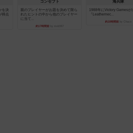
コンセプト
海兵隊
かを決
親のプレイヤーがお題を決めて限ら
1988年にVictory Game
が得点
れたヒントの中から他のプレイヤー
『Leathernec...
に当て...
約18時間前
by Chaco
約17時間前
by mob567