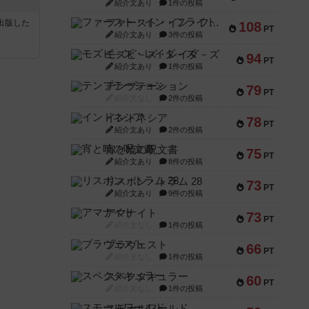
紹介文あり
1件の投稿
ファースト・イン・フライト
sが出版した
108
PT
紹介文あり
3件の投稿
モズビ－ズ・レイダ－ズ
94
PT
紹介文あり
1件の投稿
テンプテーション
79
PT
紹介文なし
2件の投稿
インドネシア
78
PT
紹介文あり
2件の投稿
宵と暁の呪文書
75
PT
紹介文あり
8件の投稿
リスボン・トラム 28
73
PT
紹介文あり
9件の投稿
アマナイト
73
PT
紹介文なし
1件の投稿
ブラヴェスト
66
PT
紹介文なし
1件の投稿
スペクタキュラー
60
PT
紹介文なし
1件の投稿
スモールワールド