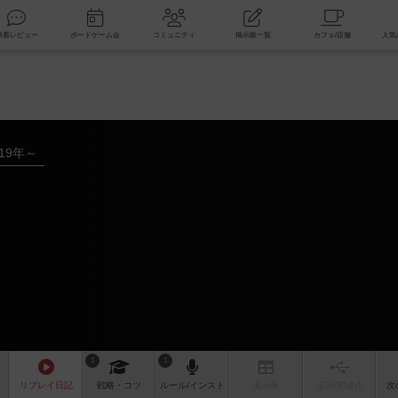
索
新着レビュー
ボードゲーム会
コミュニティ
掲示板一覧
019年～
1
1
リプレイ
日記
戦略
・コツ
ルール
/インスト
掲示板
拡張/関連
作
次