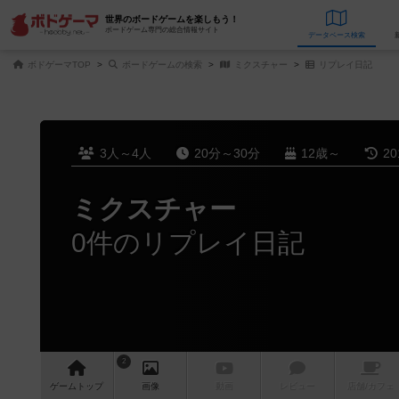
世界のボードゲームを楽しもう！
ボードゲーム専門の総合情報サイト
データベース
検
ボドゲーマTOP
ボードゲームの検索
ミクスチャー
リプレイ日記
3人～4人
20分～30分
12歳～
2
ミクスチャー
0件のリプレイ日記
2
ゲーム
トップ
画像
動画
レビュー
店舗/
カフェ