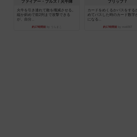
ファイアー・ブルズ / 火牛陣
フリップ７
火牛を引き連れて敵を殲滅させる。
カードをめくるかパスをする
縦か斜めで前2列まで攻撃できる
めてパスした時のカード数字
が、自分...
になる...
約17時間前
by うらまこ
約17時間前
by mob567