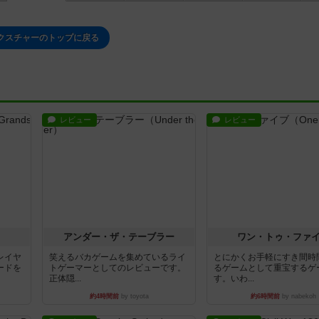
クスチャーのトップに戻る
レビュー
レビュー
アンダー・ザ・テーブラー
ワン・トゥ・ファ
レイヤ
笑えるバカゲームを集めているライ
とにかくお手軽にすき間時
ードを
トゲーマーとしてのレビューです。
るゲームとして重宝するゲ
正体隠...
す。いわ...
約4時間前
by toyota
約6時間前
by nabekoh