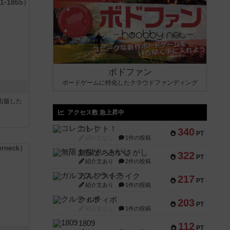
ボドファン
ボードゲームに特化したクラウドファンディング
sが出版した
アクセス数 急上昇中
コレクト！
340
PT
紹介文なし
1件の投稿
無限まちがいさがし
322
PT
紹介文あり
2件の投稿
ガルフストライク
217
PT
紹介文あり
1件の投稿
クルティボ
203
PT
紹介文なし
1件の投稿
1809
112
PT