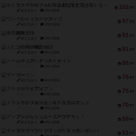
セミファイナル ～お前はまだ生きている～
103
PT
紹介文あり
1件の投稿
ワン・トゥ・ファイブ
97
PT
紹介文あり
1件の投稿
南北戦争
91
PT
紹介文あり
1件の投稿
ふたつの城の物語
91
PT
紹介文あり
6件の投稿
ノームズ・アット・ナイト
88
PT
紹介文なし
1件の投稿
マーリン
76
PT
紹介文あり
6件の投稿
フラットアイアン
75
PT
紹介文なし
2件の投稿
トランスオリエント・エクスプレス
70
PT
紹介文なし
1件の投稿
アンブッシュ！：ムーブアウト！
59
PT
紹介文あり
1件の投稿
キャプテン・フリップ：イスラ・ボンバ
51
PT
紹介文なし
2件の投稿