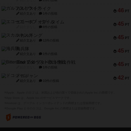
ガルフストライク
46
PT
紹介文あり
1件の投稿
エコーズ・オブ・タイム
45
PT
紹介文なし
8件の投稿
スカルキング
45
PT
紹介文あり
12件の投稿
海兵隊
45
PT
紹介文あり
1件の投稿
Bitter End ブタペスト救出作戦
45
PT
紹介文なし
1件の投稿
ドコジャン
42
PT
紹介文あり
10件の投稿
※Apple、Apple のロゴ は、米国および他の国々で登録されたApple Inc.の商標です。
※App Store は、Apple Inc.のサービスマークです。
※Android は、グーグル インコーポレイテッドの商標または登録商標です。
※Google Play とそのロゴは、Google Inc.の商標または登録商標です。