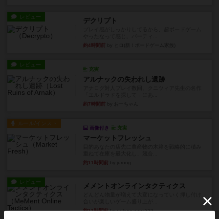
レビュー
デクリプト
プレイ感がしっかりしてるから、超ボードゲーム
やったなって感じ。パーティ...
約4時間前
by ヒロ(新！ボードゲーム家族)
レビュー
充実
アルナックの失われし遺跡
アナログ対人プレイ数回。クニツィア先生の名作
「エルドラドを探して」にあ...
約7時間前
by おーちゃん
ルール/インスト
画像付き
充実
マーケットフレッシュ
目的あなたの店先に農産物の木箱を戦略的に積み
重ねて在庫を最大化し、競合...
約11時間前
by jurong
レビュー
メメントオンラインタクティクス
どんどん物量が増えて大変になっていく押し付け
合いが楽しいゲーム盛り上が...
約11時間前
by nekomanma222