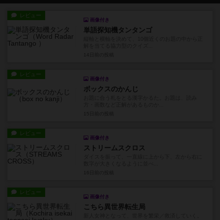
レビュー
画像付き
単語探知機タンタンゴ
縦軸と横軸を決めて、10個近くのお題の中から正
解を当てる協力型のクイズ...
14日前
の投稿
レビュー
画像付き
ボックスのかんじ
お題に合う札をとる漢字かるた。お題は、読み
方・画数など正解があるものか...
15日前
の投稿
レビュー
画像付き
ストリームスクロス
ダイスを振って、一直線に上から下、左から右に
数字が大きくなるように並べ...
16日前
の投稿
レビュー
画像付き
こちら異世界転生局
新人女神となって、世界を繁栄／救済していく。