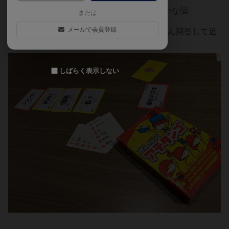
「牛乳の気持ち」ってどう表現したらいいかな🤔
または
メールで会員登録
子の回答権がカード毎に1回なので、たくさん回答して近
づけるのが楽しいです！
しばらく表示しない