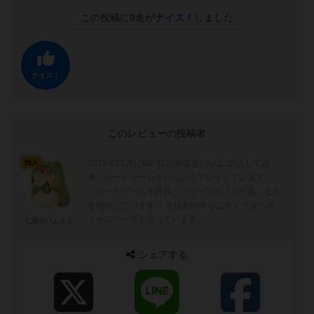
この投稿に
0
名が
ナイス！
しました
ナイス！
このレビューの投稿者
2018年11月にRE:ALL(神楽坂)さんに訪店して以
仙人
来、ボードゲームをいろいろプレイしています。
「ボードゲーム小辞典」シリーズや「イケ恋」など
を制作しています。 今は都内中心にボドゲ会・ボ
ドゲスペースを回っています。
七盤のハムさん
シェアする