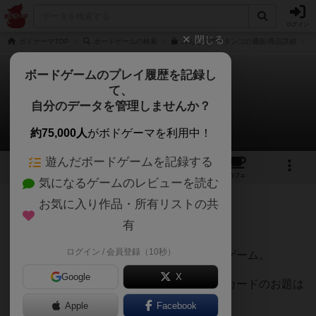
ログイン
閉じる
ボドゲーマTOP
ボードゲームの検索
みんなでアテタンゴの通販/商品詳細
ボードゲームのプレイ履歴を記録し
て、
みんなでアテタンゴ
自分のデータを管理しませんか？
七盤のハムさんさんのレビュー
約75,000人
がボドゲーマを利用中！
遊んだボードゲームを記録する
3
4
30
トップ
画像
動画
レビュー
カフェ
気になるゲームのレビューを読む
お気に入り作品・所有リストの共
106名
0名
0
約1ヶ月前
有
ログイン / 会員登録（10秒）
ボブジテン方式でお題を当てるパーティーゲーム。
Google
X
親はカードに沿ってヒントを出しますが、カードのお題は
適切なものとは限りません。
Apple
Facebook