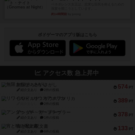
ベネボレンス女王は、忠実な臣民を称えるための
祝宴を開こうとしています。...
約14時間前
by jurong
ボドゲーマのアプリ版はこちら
アクセス数 急上昇中
無限まちがいさがし
574
PT
紹介文あり
2件の投稿
リワイルド：サウスアメリカ
389
PT
紹介文なし
2件の投稿
アンダー・ザ・テーブラー
378
PT
紹介文あり
1件の投稿
宵と暁の呪文書
133
PT
紹介文あり
8件の投稿