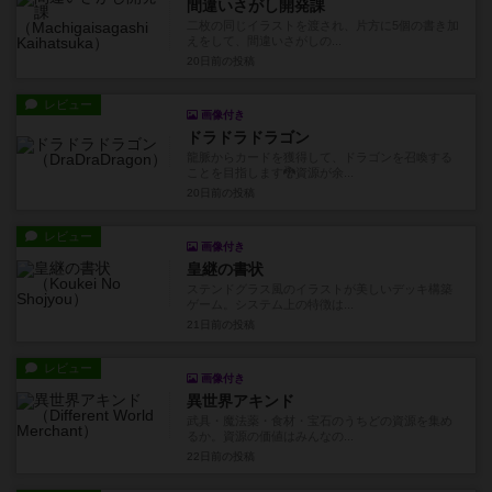
間違いさがし開発課
二枚の同じイラストを渡され、片方に5個の書き加
えをして、間違いさがしの...
20日前
の投稿
レビュー
画像付き
ドラドラドラゴン
龍脈からカードを獲得して、ドラゴンを召喚する
ことを目指します🐉資源が余...
20日前
の投稿
レビュー
画像付き
皇継の書状
ステンドグラス風のイラストが美しいデッキ構築
ゲーム。システム上の特徴は...
21日前
の投稿
レビュー
画像付き
異世界アキンド
武具・魔法薬・食材・宝石のうちどの資源を集め
るか。資源の価値はみんなの...
22日前
の投稿