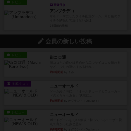
レビュー
画像付き
アンブラデコ
傘をテーマにしたタイル配置ゲーム。同じ色のタ
イルを隣接して置けない点は...
24日前
の投稿
会員の新しい投稿
レビュー
街コロ通
街コロとの違いは初めから二つサイコロを振れる
など、少しの違いはあるけれ...
約2時間前
by くみ
戦略やコツ
ニューオールド
ゲーム終了時に、「オールドカードとニューカー
ドのどちらもある」 状態に...
約3時間前
by オグランド（Oguland）
レビュー
ニューオールド
ボードゲームを1,000個以上持っているユーザー視
点で良かった点と悪か...
約3時間前
by オグランド（Oguland）