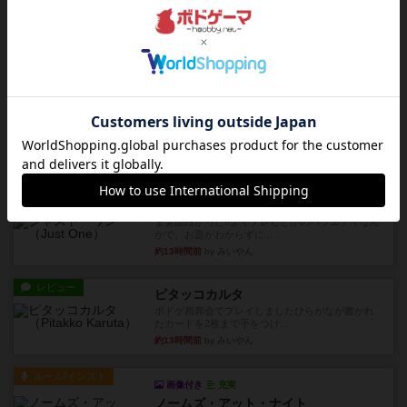
レビュー
ヘックメック
サイコロゲームです1から5までの数字と芋虫がか
かれたダイス。これを振っ...
約13時間前
by みいやん
レビュー
ハゲタカのえじき
超有名なゲームですが、初めてプレイしました。1
から15までのカードがプ...
約13時間前
by みいやん
レビュー
ジャスト・ワン
まぁ面白かった‼️よくテレビとかのバラエティなん
かで、お題がわからずに...
約13時間前
by みいやん
レビュー
ピタッコカルタ
ボドゲ相席会でプレイしましたひらがなが書かれ
たカードを2枚まで手をつけ...
約13時間前
by みいやん
ルール/インスト
画像付き
充実
ノームズ・アット・ナイト