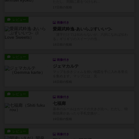
ただし、同期に差をつけられ...
17日前
の投稿
レビュー
画像付き
愛羅武粋逸-あいらぶすいいつ-
「漢字だけでは伝わらないが、六択になれば伝わ
る」ギリギリのスイーツの当...
18日前
の投稿
レビュー
画像付き
ジェマカルテ
マップを歩きジェムを拾い地図を手に入れ名誉点
を集めます。マップには、見...
18日前
の投稿
レビュー
画像付き
七福廊
基本のルールはカードの大きさ比べ。ただし、特
殊効果があったり手札交換が...
19日前
の投稿
レビュー
画像付き