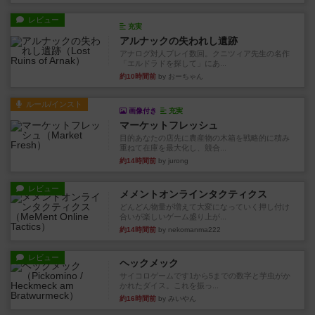
レビュー
充実
アルナックの失われし遺跡
アナログ対人プレイ数回。クニツィア先生の名作
「エルドラドを探して」にあ...
約10時間前
by おーちゃん
ルール/インスト
画像付き
充実
マーケットフレッシュ
目的あなたの店先に農産物の木箱を戦略的に積み
重ねて在庫を最大化し、競合...
約14時間前
by jurong
レビュー
メメントオンラインタクティクス
どんどん物量が増えて大変になっていく押し付け
合いが楽しいゲーム盛り上が...
約14時間前
by nekomanma222
レビュー
ヘックメック
サイコロゲームです1から5までの数字と芋虫がか
かれたダイス。これを振っ...
約16時間前
by みいやん