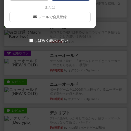
期待値を上げすぎた、というのが正直な感想。２
または
人で何度かプレイ。ここでも...
28分前
by S
メールで会員登録
レビュー
街コロ通
街コロとの違いは初めから二つサイコロを振れる
など、少しの違いはあるけれ...
しばらく表示しない
約5時間前
by くみ
戦略やコツ
ニューオールド
ゲーム終了時に、「オールドカードとニューカー
ドのどちらもある」 状態に...
約6時間前
by オグランド（Oguland）
レビュー
ニューオールド
ボードゲームを1,000個以上持っているユーザー視
点で良かった点と悪か...
約6時間前
by オグランド（Oguland）
レビュー
デクリプト
プレイ感がしっかりしてるから、超ボードゲーム
やったなって感じ。パーティ...
約7時間前
by ヒロ(新！ボードゲーム家族)