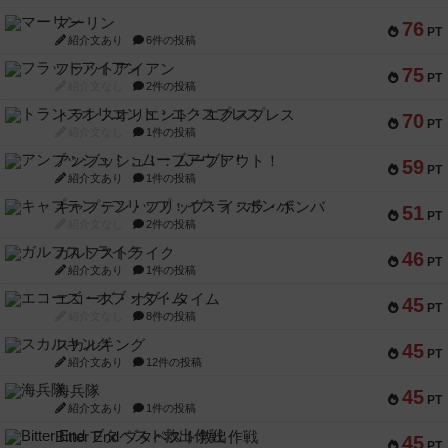
マーリン
76
PT
紹介文あり
6件の投稿
フラットアイアン
75
PT
紹介文なし
2件の投稿
トランスオリエント・エクスプレス
70
PT
紹介文なし
1件の投稿
アンブッシュ！：ムーブアウト！
59
PT
紹介文あり
1件の投稿
キャプテン・フリップ：イスラ・ボンバ
51
PT
紹介文なし
2件の投稿
ガルフストライク
46
PT
紹介文あり
1件の投稿
エコーズ・オブ・タイム
45
PT
紹介文なし
8件の投稿
スカルキング
45
PT
紹介文あり
12件の投稿
海兵隊
45
PT
紹介文あり
1件の投稿
Bitter End ブタペスト救出作戦
45
PT