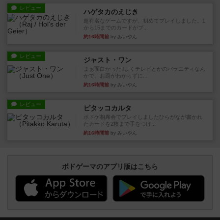
レビュー
ハゲタカのえじき
超有名なゲームですが、初めてプレイしました。1
から15までのカードがプ...
約16時間前
by みいやん
レビュー
ジャスト・ワン
まぁ面白かった‼️よくテレビとかのバラエティなん
かで、お題がわからずに...
約16時間前
by みいやん
レビュー
ピタッコカルタ
ボドゲ相席会でプレイしましたひらがなが書かれ
たカードを2枚まで手をつけ...
約16時間前
by みいやん
ボドゲーマのアプリ版はこちら