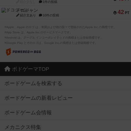
紹介文なし
1件の投稿
ドコジャン
42
PT
紹介文あり
10件の投稿
※Apple、Apple のロゴ は、米国および他の国々で登録されたApple Inc.の商標です。
※App Store は、Apple Inc.のサービスマークです。
※Android は、グーグル インコーポレイテッドの商標または登録商標です。
※Google Play とそのロゴは、Google Inc.の商標または登録商標です。
ボドゲーマTOP
ボードゲームを検索する
ボードゲームの新着レビュー
ボードゲーム会情報
メカニクス特集