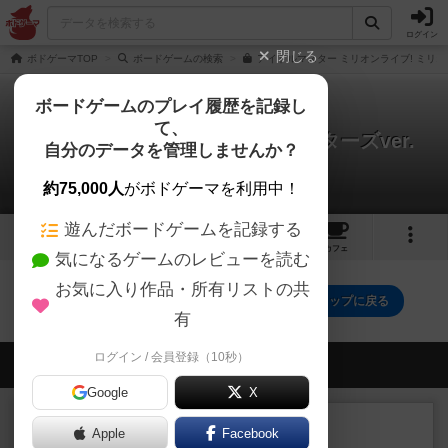
ログイン
閉じる
ボドゲーマTOP
ボードゲームの検索
アイドルマスター ミリオンライブ! ミリオ
ボードゲームのプレイ履歴を記録し
て、
ミリオンしょうぎ プリンセススターズver.
自分のデータを管理しませんか？
0件の動画
約75,000人
がボドゲーマを利用中！
遊んだボードゲームを記録する
1
トップ
画像
動画
レビュー
カフェ
気になるゲームのレビューを読む
お気に入り作品・所有リストの共
ミリオンしょうぎ プリンセススターズver.のトップに戻る
有
ログイン / 会員登録（10秒）
会員の新しい投稿
Google
X
レビュー
充実
Apple
Facebook
ウイングスパン