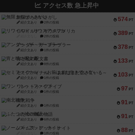
アクセス数 急上昇中
無限まちがいさがし
574
PT
紹介文あり
2件の投稿
リワイルド：サウスアメリカ
389
PT
紹介文なし
2件の投稿
アンダー・ザ・テーブラー
378
PT
紹介文あり
1件の投稿
宵と暁の呪文書
133
PT
紹介文あり
8件の投稿
セミファイナル ～お前はまだ生きている～
103
PT
紹介文あり
1件の投稿
ワン・トゥ・ファイブ
97
PT
紹介文あり
1件の投稿
南北戦争
91
PT
紹介文あり
1件の投稿
ふたつの城の物語
91
PT
紹介文あり
6件の投稿
ノームズ・アット・ナイト
88
PT
紹介文なし
1件の投稿