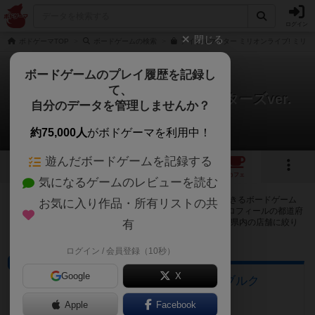
ログイン
閉じる
ボドゲーマTOP
ボードゲームの検索
アイドルマスター ミリオンライブ! ミリオ
ボードゲームのプレイ履歴を記録し
て、
ミリオンしょうぎ プリンセススターズver.
自分のデータを管理しませんか？
1店のカフェ/スペースが提供中
約75,000人
がボドゲーマを利用中！
遊んだボードゲームを記録する
1
トップ
画像
動画
レビュー
カフェ
気になるゲームのレビューを読む
ミリオンしょうぎ プリンセススターズver.で遊ぶことができるボードゲーム
お気に入り作品・所有リストの共
カフェ・プレイスペースが1店登録されています。公開プロフィールの都道府
県が設定されたアカウントでログインすると、同じ都道府県内の店舗に絞り
有
込むボタンが表示されます。
ログイン / 会員登録（10秒）
ボードゲームカフェ
Google
X
ボードゲームカフェ ローゼンブルク
埼玉県川越市幸町6-1白石店舗2F号室
Apple
Facebook