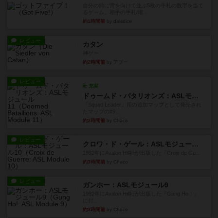
自分の前に背を向けて並ぶ5枚の手札の数字を当て
るゲーム。相手の手札/場...
約1時間前
by daisdice
レビュー
カタン
神ゲー
約2時間前
by アプー
レビュー
充実
ドゥームド・バタリオンズ：ASLモジュール11
『Squad Leader』用の追加マップとして発売され
たマップの#9...
約2時間前
by Chaco
レビュー
クロワ・ド・ゲール：ASLモジュール10
1992年にAvalon Hill社が出版した『Croix de Gu...
約3時間前
by Chaco
レビュー
ガンホー：ASLモジュール9
1992年にAvalon Hill社が出版した『Gung Ho！』
に付...
約3時間前
by Chaco