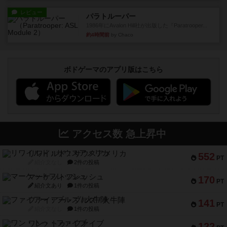
レビュー
パラトルーパー
1986年にAvalon Hill社が出版した『Paratrooper...
約4時間前
by Chaco
ボドゲーマのアプリ版はこちら
アクセス数 急上昇中
リワイルド：サウスアメリカ
552
PT
紹介文なし
2件の投稿
マーケットフレッシュ
170
PT
紹介文あり
1件の投稿
ファイアー・ブルズ / 火牛陣
141
PT
紹介文なし
1件の投稿
ワン・トゥ・ファイブ
122