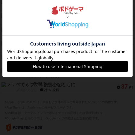
ふたつの街の物語
52
PT
紹介文あり
18件の投稿
クランク! ：冒険者たち（拡張）
50
PT
紹介文あり
4件の投稿
とうほうの！
42
PT
紹介文なし
1件の投稿
スターマイン・ラミー ポケット
42
PT
紹介文あり
2件の投稿
海兵隊
39
PT
紹介文あり
1件の投稿
スーパーストア3000
39
PT
紹介文なし
1件の投稿
フリップ７：復讐心とともに
37
PT
紹介文なし
2件の投稿
※Apple、Apple のロゴ は、米国および他の国々で登録されたApple Inc.の商標です。
※App Store は、Apple Inc.のサービスマークです。
※Android は、グーグル インコーポレイテッドの商標または登録商標です。
※Google Play とそのロゴは、Google Inc.の商標または登録商標です。