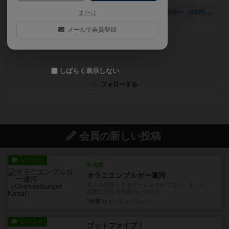
[NEW] 【近隣店舗のおすすめテイクアウト商品】〜その10〜 （2025年07月11日 15時03分）
または
メールで会員登録
遊べるボードゲーム
474個
川越観光の休憩スポット
しばらく表示しない
フォローする
会員の新しい投稿
レビュー
充実
オラニエンブルガー運河
友人の所持してるゲームをさせてもらいました。
順番にできる作業のいずれか...
7分前
by おっちょこちょい
レビュー
ゴットファイブ！