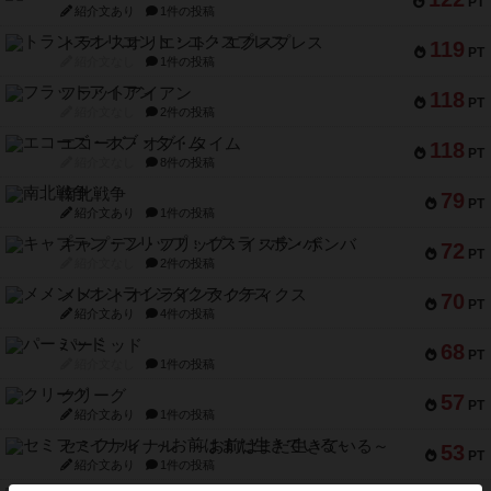
PT
紹介文あり
1件の投稿
トランスオリエント・エクスプレス
119
PT
紹介文なし
1件の投稿
フラットアイアン
118
PT
紹介文なし
2件の投稿
エコーズ・オブ・タイム
118
PT
紹介文なし
8件の投稿
南北戦争
79
PT
紹介文あり
1件の投稿
キャプテン・フリップ：イスラ・ボンバ
72
PT
紹介文なし
2件の投稿
メメントオンラインタクティクス
70
PT
紹介文あり
4件の投稿
パーミッド
68
PT
紹介文なし
1件の投稿
クリーグ
57
PT
紹介文あり
1件の投稿
セミファイナル ～お前はまだ生きている～
53
PT
紹介文あり
1件の投稿