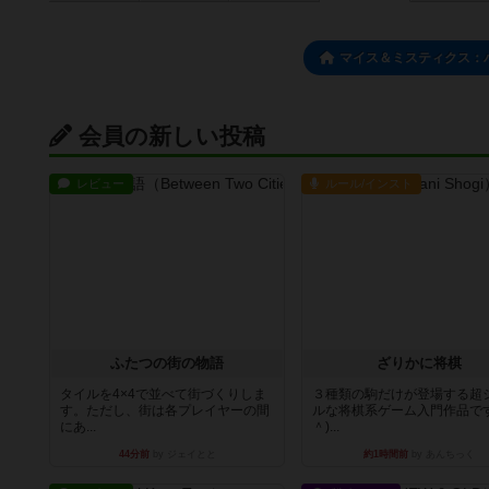
マイス＆ミスティクス：
会員の新しい投稿
レビュー
ルール/インスト
ふたつの街の物語
ざりかに将棋
タイルを4×4で並べて街づくりしま
３種類の駒だけが登場する超
す。ただし、街は各プレイヤーの間
ルな将棋系ゲーム入門作品です
にあ...
＾)...
44分前
by ジェイとと
約1時間前
by あんちっく