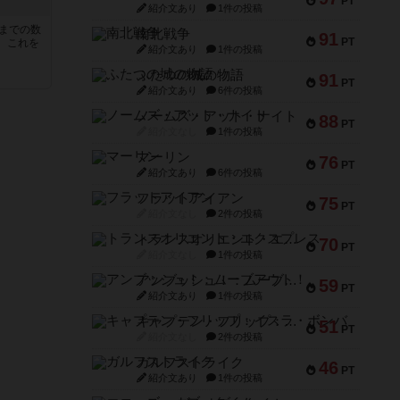
PT
紹介文あり
1件の投稿
5までの数
南北戦争
91
PT
。これを
紹介文あり
1件の投稿
ふたつの城の物語
91
PT
紹介文あり
6件の投稿
ノームズ・アット・ナイト
88
PT
紹介文なし
1件の投稿
マーリン
76
PT
紹介文あり
6件の投稿
フラットアイアン
75
PT
紹介文なし
2件の投稿
トランスオリエント・エクスプレス
70
PT
紹介文なし
1件の投稿
アンブッシュ！：ムーブアウト！
59
PT
紹介文あり
1件の投稿
キャプテン・フリップ：イスラ・ボンバ
51
PT
紹介文なし
2件の投稿
ガルフストライク
46
PT
紹介文あり
1件の投稿