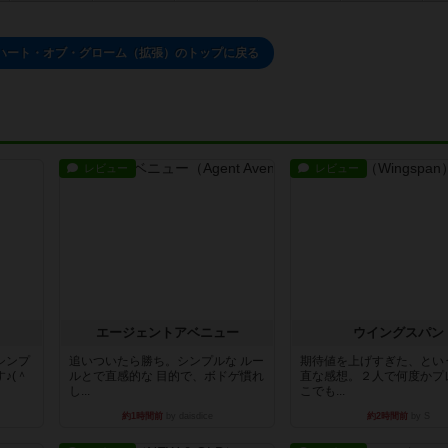
ハート・オブ・グローム（拡張）のトップに戻る
レビュー
レビュー
エージェントアベニュー
ウイングスパン
シンプ
追いついたら勝ち。シンプルな ルー
期待値を上げすぎた、とい
♪(＾
ルとで直感的な 目的で、ボドゲ慣れ
直な感想。２人で何度かプ
し...
こでも...
約1時間前
by daisdice
約2時間前
by S