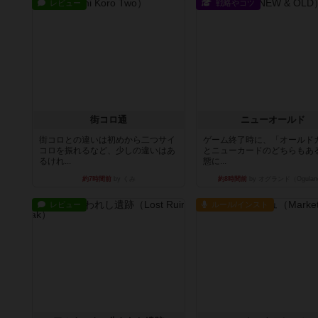
レビュー
戦略やコツ
街コロ通
ニューオールド
街コロとの違いは初めから二つサイ
ゲーム終了時に、「オールド
コロを振れるなど、少しの違いはあ
とニューカードのどちらもある
るけれ...
態に...
約7時間前
by くみ
約8時間前
by オグランド（Ogulan
レビュー
ルール/インスト