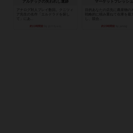
アルナックの失われし遺跡
マーケットフレッシ
アナログ対人プレイ数回。クニツィ
目的あなたの店先に農産物の
ア先生の名作「エルドラドを探し
戦略的に積み重ねて在庫を最
て」にあ...
し、競合...
約11時間前
by おーちゃん
約15時間前
by jurong