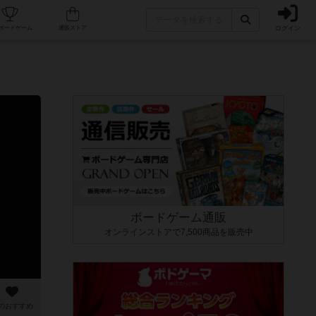
ログイン
カフェ/店舗
人気ボードゲーム
通販ストア
ボードゲーム通販
オンラインストアで7,500商品を販売中
のおすすめ