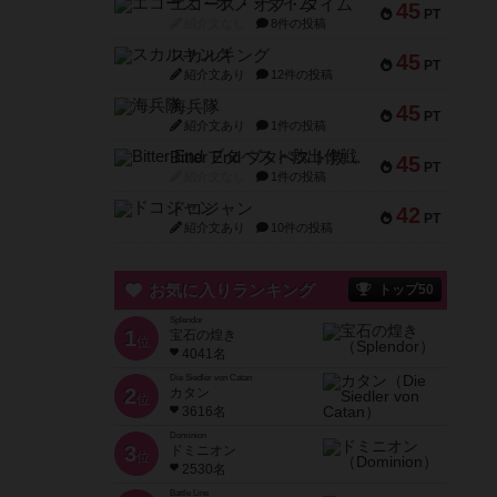
エコーズ・オブ・タイム
45
PT
紹介文なし
8件の投稿
スカルキング
45
PT
紹介文あり
12件の投稿
海兵隊
45
PT
紹介文あり
1件の投稿
Bitter End ブタペスト救出作戦
45
PT
紹介文なし
1件の投稿
ドコジャン
42
PT
紹介文あり
10件の投稿
お気に入りランキング
トップ50
Splendor
1
宝石の煌き
位
4041名
Die Siedler von Catan
2
カタン
位
3616名
Dominion
3
ドミニオン
位
2530名
Battle Line