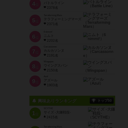
4
バトルライン
位
2378名
Terraforming Mars
5
テラフォーミングマーズ
位
2371名
6 nimmt!
6
ニムト
位
2202名
Carcassonne
7
カルカソンヌ
位
2191名
Wingspan
8
ウイングスパン
位
2150名
Azul
9
アズール
位
1903名
興味ありランキング
トップ50
SCYTHE
1
サイズ -大鎌戦役-
位
2415名
Terraforming Mars