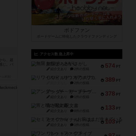
ボドファン
ボードゲームに特化したクラウドファンディング
アクセス数 急上昇中
から、超
無限まちがいさがし
感じ。パ
574
PT
紹介文あり
2件の投稿
ーム家族)
リワイルド：サウスアメリカ
389
PT
紹介文なし
2件の投稿
アンダー・ザ・テーブラー
378
PT
紹介文あり
1件の投稿
宵と暁の呪文書
133
PT
紹介文あり
8件の投稿
セミファイナル ～お前はまだ生きている～
103
PT
紹介文あり
1件の投稿
ワン・トゥ・ファイブ
97