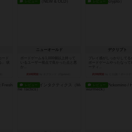
レビュー
レビュー
ニューオールド
デクリプト
カード
ボードゲームを1,000個以上持って
プレイ感がしっかりしてる
」 状
いるユーザー視点で良かった点と悪
ボードゲームやったなって
か...
ーティ...
d）
約8時間前
by オグランド（Oguland）
約9時間前
by ヒロ(新！ボードゲ
レビュー
レビュー