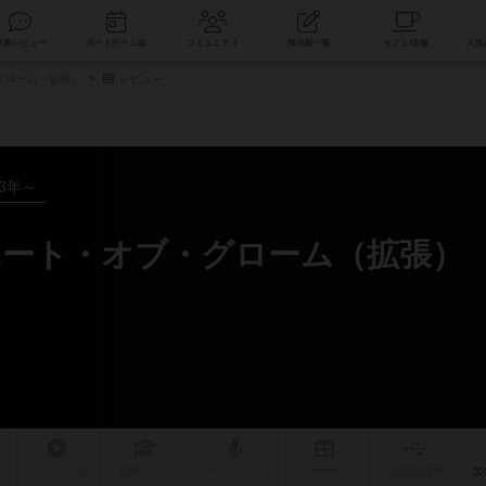
索
新着レビュー
ボードゲーム会
コミュニティ
掲示板一覧
グローム（拡張）
レビュー
13年～
ート・オブ・グローム（拡張）
リプレイ
日記
戦略
・コツ
ルール
/インスト
掲示板
拡張/関連
作
次