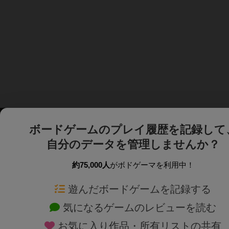
ボードゲームのプレイ履歴を記録して
自分のデータを管理しませんか？
約75,000人
がボドゲーマを利用中！
ボドゲーマTOP
ボードゲーム通販
遊んだボードゲームを記録する
気になるゲームのレビューを読む
ボードゲームを検索する
新作・再入荷情報
お気に入り作品・所有リストの共有
ボードゲームの新着レビュー
定番ボードゲームの通販