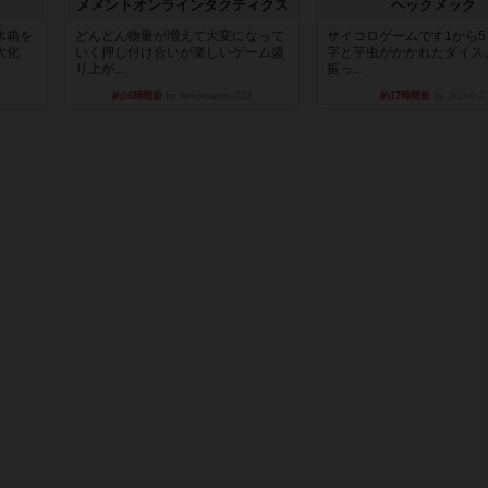
ュ
メメントオンラインタクティクス
ヘックメック
木箱を
どんどん物量が増えて大変になって
サイコロゲームです1から
大化
いく押し付け合いが楽しいゲーム盛
字と芋虫がかかれたダイス
り上が...
振っ...
約16時間前
by nekomanma222
約17時間前
by みいやん