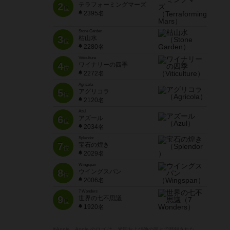
2
テラフォーミングマーズ
位
2395名
Stone Garden
3
枯山水
位
2280名
Viticulture
4
ワイナリーの四季
位
2272名
Agricola
5
アグリコラ
位
2120名
Azul
6
アズール
位
2034名
Splendor
7
宝石の煌き
位
2029名
Wingspan
8
ウイングスパン
位
2006名
7 Wonders
9
世界の七不思議
位
1920名
※Apple、Apple のロゴ は、米国および他の国々で登録された