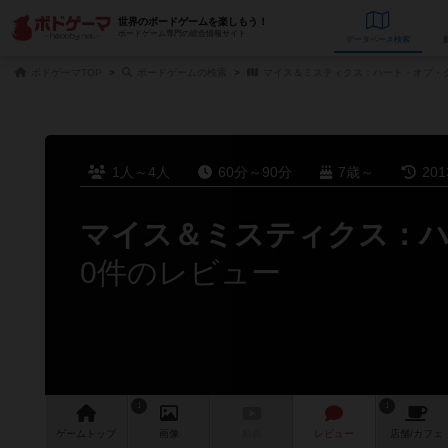
世界のボードゲームを楽しもう！
ボードゲーム専門の総合情報サイト
データベース
検
ボドゲーマTOP
ボードゲームの検索
マイス＆ミスティクス：ハート・オブ・
1人～4人
60分～90分
7歳～
20
マイス＆ミスティクス：ハ
0件のレビュー
1
1
ゲーム
トップ
画像
動画
レビュー
店舗/
カフェ