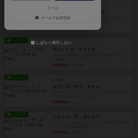
レビュー
充実
または
アンダー・ザ・テーブラー
メールで会員登録
笑えるバカゲームを集めているライトゲーマーと
してのレビューです。正体隠...
32分前
by toyota
レビュー
しばらく表示しない
充実
ワン・トゥ・ファイブ
とにかくお手軽にすき間時間をうめるゲームとし
て重宝するゲームです。いわ...
約2時間前
by nabekoh
レビュー
充実
エコーズ・オブ・タイム
カードゲームにファイナルファンタジーのアクテ
ィブタイムバトル（もしくは...
約6時間前
by ジェイとと
レビュー
シャット・ザ・ボックス
とてもシンプルなダイスゲーム。2つのダイスを振
って、出目の合計を自分の...
約6時間前
by OSAっち