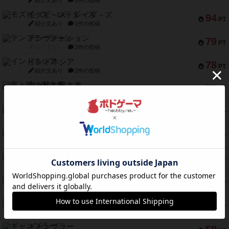
紹介文あり
3件の投稿
モズビ－ズ・レイダ－ズ
94
PT
紹介文あり
1件の投稿
テンプテーション
79
PT
紹介文なし
2件の投稿
インドネシア
78
PT
紹介文あり
2件の投稿
宵と暁の呪文書
75
PT
紹介文あり
8件の投稿
リスボン・トラム 28
73
PT
紹介文あり
9件の投稿
アマナイト
73
PT
紹介文なし
1件の投稿
ブラヴェスト
66
PT
紹介文なし
1件の投稿
スペクタキュラー
60
PT
紹介文なし
1件の投稿
スモールワールド
59
PT
紹介文あり
13件の投稿
ギャンブラー