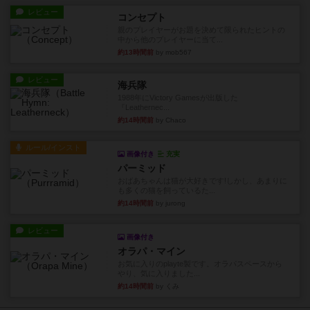
レビュー
コンセプト
親のプレイヤーがお題を決めて限られたヒントの
中から他のプレイヤーに当て...
約13時間前
by mob567
レビュー
海兵隊
1988年にVictory Gamesが出版した
『Leathernec...
約14時間前
by Chaco
ルール/インスト
画像付き
充実
パーミッド
おばあちゃんは猫が大好きです!しかし、あまりに
も多くの猫を飼っているた...
約14時間前
by jurong
レビュー
画像付き
オラパ・マイン
お気に入りのplayte製です。オラパスペースから
やり、気に入りました...
約14時間前
by くみ