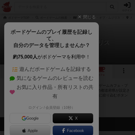
ログイン
閉じる
ボドゲーマTOP
ボードゲームの検索
マーチャンツ・オブ・ムジリス
カフ
ボードゲームのプレイ履歴を記録し
て、
マーチャンツ・オブ・ムジリス
自分のデータを管理しませんか？
0店のカフェ/スペースが提供中
約75,000人
がボドゲーマを利用中！
遊んだボードゲームを記録する
1
トップ
画像
動画
レビュー
カフェ
気になるゲームのレビューを読む
マーチャンツ・オブ・ムジリスで遊ぶことができるボードゲームカフェ・プ
お気に入り作品・所有リストの共
レイスペースが0店登録されています。公開プロフィールの都道府県が設定さ
れたアカウントでログインすると、同じ都道府県内の店舗に絞り込むボタン
有
が表示されます。
ログイン / 会員登録（10秒）
Google
X
会員の新しい投稿
Apple
Facebook