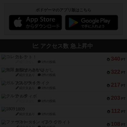
ボドゲーマのアプリ版はこちら
アクセス数 急上昇中
コレクト！
340
PT
紹介文なし
1件の投稿
無限まちがいさがし
322
PT
紹介文あり
2件の投稿
ガルフストライク
217
PT
紹介文あり
1件の投稿
クルティボ
203
PT
紹介文なし
1件の投稿
1809
112
PT
紹介文あり
1件の投稿
ファースト・イン・フライト
108
PT