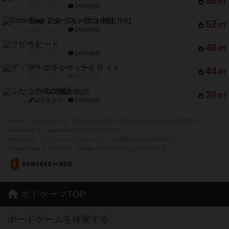
58
PT
紹介文なし
2件の投稿
Bitter End ブタペスト救出作戦
52
PT
紹介文なし
1件の投稿
ラピード
46
PT
紹介文なし
1件の投稿
ザ・フラッフィー・ライト
44
PT
紹介文なし
0件の投稿
ふたつの城の物語
39
PT
紹介文あり
6件の投稿
※Apple、Apple のロゴ は、米国および他の国々で登録されたApple Inc.の商標です。
※App Store は、Apple Inc.のサービスマークです。
※Android は、グーグル インコーポレイテッドの商標または登録商標です。
※Google Play とそのロゴは、Google Inc.の商標または登録商標です。
ボドゲーマTOP
ボードゲームを検索する