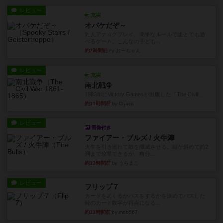
レビュー
充実
オバケだぞ～
対人アナログプレイ。簡単なルールで誰とでも遊
べるゲーム。こんなの子ども...
約7時間前
by おーちゃん
レビュー
充実
南北戦争
1983年にVictory Gamesが出版した『The Civil ...
約11時間前
by Chaco
レビュー
画像付き
ファイアー・ブルズ / 火牛陣
火牛を引き連れて敵を殲滅させる。縦か斜めで前2
列まで攻撃できるが、自分...
約13時間前
by うらまこ
レビュー
フリップ７
カードをめくるかパスをするかを決めてパスした
時のカード数字が得点になる...
約13時間前
by mob567