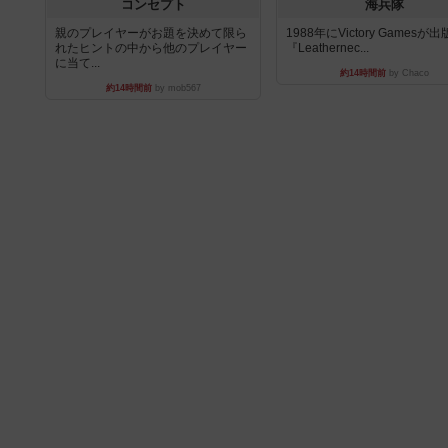
コンセプト
海兵隊
親のプレイヤーがお題を決めて限ら
1988年にVictory Gamesが
れたヒントの中から他のプレイヤー
『Leathernec...
に当て...
約14時間前
by Chaco
約14時間前
by mob567