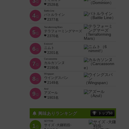
3
位
2528名
Battle Line
4
バトルライン
位
2377名
Terraforming Mars
5
テラフォーミングマーズ
位
2370名
6 nimmt!
6
ニムト
位
2201名
Carcassonne
7
カルカソンヌ
位
2190名
Wingspan
8
ウイングスパン
位
2149名
Azul
9
アズール
位
1903名
興味ありランキング
トップ50
SCYTHE
1
サイズ -大鎌戦役-
位