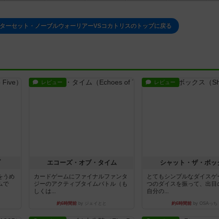
ターセット・ノーブルウォーリアーVSコカトリスのトップに戻る
レビュー
レビュー
ブ
エコーズ・オブ・タイム
シャット・ザ・ボッ
をうめ
カードゲームにファイナルファンタ
とてもシンプルなダイスゲ
ムで
ジーのアクティブタイムバトル（も
つのダイスを振って、出目
しくは...
自分の...
約6時間前
by ジェイとと
約6時間前
by OSAっち