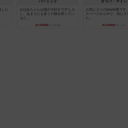
パーミッド
オラパ・マイン
出版した
おばあちゃんは猫が大好きです!しか
お気に入りのplayte製で
し、あまりにも多くの猫を飼ってい
スペースからやり、気に入
るた...
た...
約14時間前
by jurong
約14時間前
by くみ