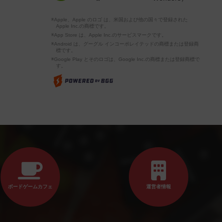
※Apple、Apple のロゴ は、米国および他の国々で登録された
Apple Inc.の商標です。
※App Store は、Apple Inc.のサービスマークです。
※Android は、グーグル インコーポレイテッドの商標または登録商
標です。
※Google Play とそのロゴは、Google Inc.の商標または登録商標で
す。
ボードゲームカフェ
運営者情報