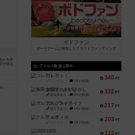
ボドファン
ボードゲームに特化したクラウドファンディング
るかを決
字が得点
アクセス数 急上昇中
コレクト！
340
PT
紹介文なし
1件の投稿
無限まちがいさがし
322
PT
紹介文あり
2件の投稿
ガルフストライク
217
PT
紹介文あり
1件の投稿
クルティボ
203
PT
紹介文なし
1件の投稿
1809
112
PT