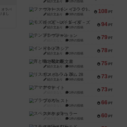
紹介文あり
1件の投稿
ファースト・イン・フライト
す。オラパ
108
PT
りまし
紹介文あり
3件の投稿
モズビ－ズ・レイダ－ズ
94
PT
紹介文あり
1件の投稿
テンプテーション
79
PT
紹介文なし
2件の投稿
インドネシア
78
PT
紹介文あり
2件の投稿
宵と暁の呪文書
75
PT
紹介文あり
8件の投稿
リスボン・トラム 28
73
PT
紹介文あり
9件の投稿
アマナイト
73
PT
紹介文なし
1件の投稿
ブラヴェスト
66
PT
紹介文なし
1件の投稿
スペクタキュラー
60
PT
紹介文なし
1件の投稿
スモールワールド