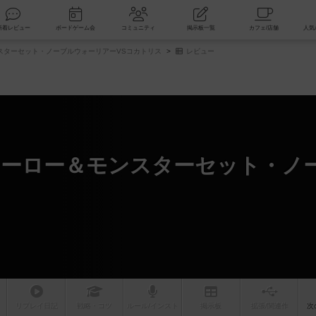
索
新着レビュー
ボードゲーム会
コミュニティ
掲示板一覧
スターセット・ノーブルウォーリアーVSコカトリス
レビュー
ーロー＆モンスターセット・ノー
リプレイ
日記
戦略
・コツ
ルール
/インスト
掲示板
拡張/関連
作
次