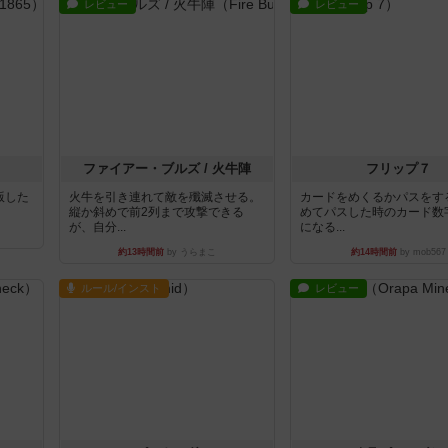
レビュー
レビュー
ファイアー・ブルズ / 火牛陣
フリップ７
出版した
火牛を引き連れて敵を殲滅させる。
カードをめくるかパスをす
縦か斜めで前2列まで攻撃できる
めてパスした時のカード数
が、自分...
になる...
約13時間前
by うらまこ
約14時間前
by mob567
ルール/インスト
レビュー