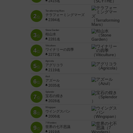
2415名
Terraforming Mars
2
テラフォーミングマーズ
位
2394名
Stone Garden
3
枯山水
位
2281名
Viticulture
4
ワイナリーの四季
位
2272名
Agricola
5
アグリコラ
位
2119名
Azul
6
アズール
位
2035名
Splendor
7
宝石の煌き
位
2028名
Wingspan
8
ウイングスパン
位
2006名
7 Wonders
9
世界の七不思議
位
1919名