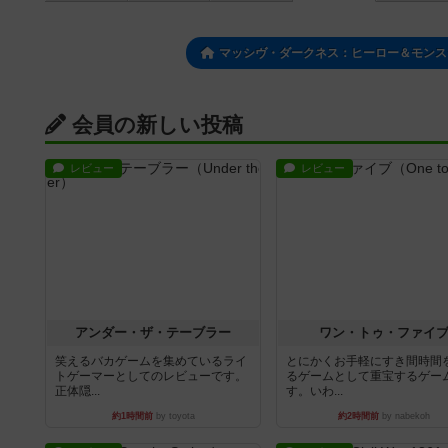
マッシヴ・ダークネス：ヒーロー＆モンス
会員の新しい投稿
レビュー
レビュー
アンダー・ザ・テーブラー
ワン・トゥ・ファイ
笑えるバカゲームを集めているライ
とにかくお手軽にすき間時間
トゲーマーとしてのレビューです。
るゲームとして重宝するゲー
正体隠...
す。いわ...
約1時間前
by toyota
約2時間前
by nabekoh