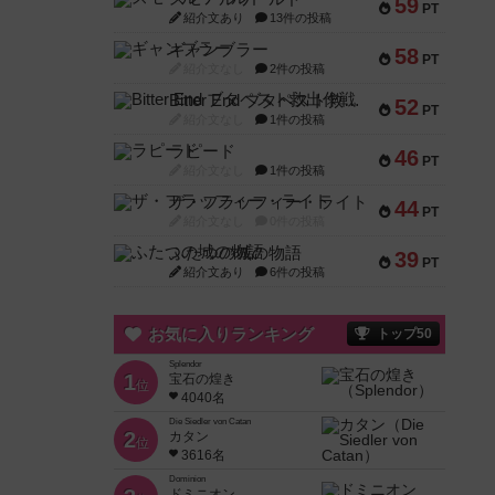
59
PT
紹介文あり
13件の投稿
ギャンブラー
58
PT
紹介文なし
2件の投稿
Bitter End ブタペスト救出作戦
52
PT
紹介文なし
1件の投稿
ラピード
46
PT
紹介文なし
1件の投稿
ザ・フラッフィー・ライト
44
PT
紹介文なし
0件の投稿
ふたつの城の物語
39
PT
紹介文あり
6件の投稿
お気に入りランキング
トップ50
Splendor
1
宝石の煌き
位
4040名
Die Siedler von Catan
2
カタン
位
3616名
Dominion
ドミニオン