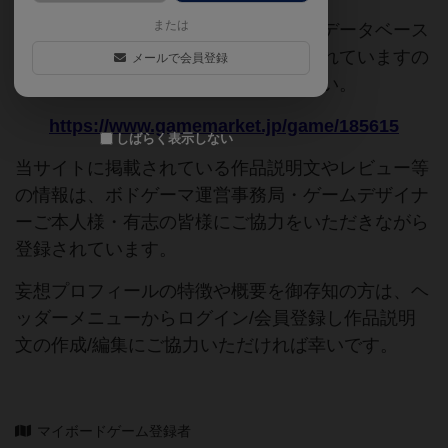
または
このページは情報が不足しています。データベース
追加申請時に以下の参考URLが入力されていますの
メールで会員登録
で、よろしければこちらもご覧ください。
https://www.gamemarket.jp/game/185615
しばらく表示しない
当サイトに掲載されている作品説明文やレビュー等
の情報は、ボドゲーマ運営事務局・ゲームデザイナ
ーご本人様・有志の皆様にご協力をいただきながら
登録されています。
妄想プロフィールの特徴や概要を御存知の方は、ヘ
ッダーメニューからログイン/会員登録し作品説明
文の作成/編集にご協力いただければ幸いです。
マイボードゲーム登録者