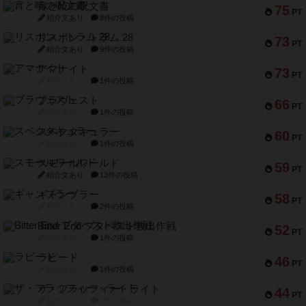
宵と暁の呪文書
75
PT
紹介文あり
8件の投稿
リスボン・トラム 28
73
PT
紹介文あり
9件の投稿
アマナイト
73
PT
紹介文なし
1件の投稿
ブラヴェスト
66
PT
紹介文なし
1件の投稿
スペクタキュラー
60
PT
紹介文なし
1件の投稿
スモールワールド
59
PT
紹介文あり
13件の投稿
ギャンブラー
58
PT
紹介文なし
2件の投稿
Bitter End ブタペスト救出作戦
52
PT
紹介文なし
1件の投稿
ラピード
46
PT
紹介文なし
1件の投稿
ザ・フラッフィー・ライト
44
PT
紹介文なし
0件の投稿