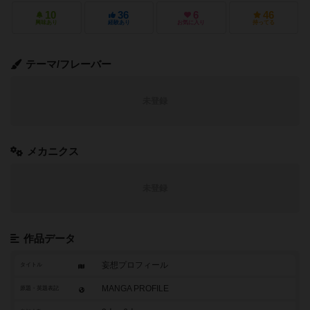
10
36
6
46
興味あり
経験あり
お気に入り
持ってる
テーマ/フレーバー
未登録
メカニクス
未登録
作品データ
妄想プロフィール
タイトル
MANGA PROFILE
原題・英題表記