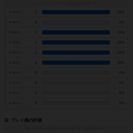
レーティングを行うには
ログイン
が必要です
1
20%
10点の人
0
0%
9点の人
1
20%
8点の人
1
20%
7点の人
1
20%
6点の人
1
20%
5点の人
0
0%
4点の人
0
0%
3点の人
0
0%
2点の人
0
0%
1点の人
プレイ感の評価
トグルスイッチを押すとプレイ感（
※
）の投票ができます