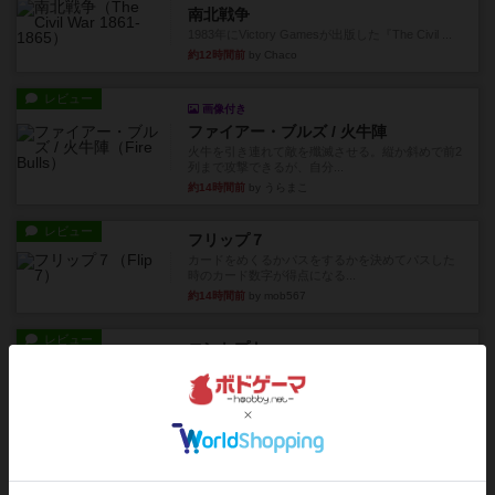
南北戦争
1983年にVictory Gamesが出版した『The Civil ...
約12時間前
by Chaco
レビュー
画像付き
ファイアー・ブルズ / 火牛陣
火牛を引き連れて敵を殲滅させる。縦か斜めで前2
列まで攻撃できるが、自分...
約14時間前
by うらまこ
レビュー
フリップ７
カードをめくるかパスをするかを決めてパスした
時のカード数字が得点になる...
約14時間前
by mob567
レビュー
コンセプト
親のプレイヤーがお題を決めて限られたヒントの
中から他のプレイヤーに当て...
約14時間前
by mob567
レビュー
海兵隊
1988年にVictory Gamesが出版した
『Leathernec...