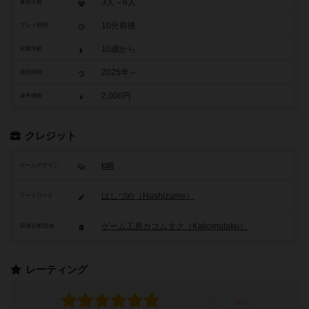
3人～6人
参加人数
10分前後
プレイ時間
10歳から
対象年齢
2025年～
発売時期
2,000円
参考価格
クレジット
k嶋
ゲームデザイン
はしづめ（Hashizume）
アートワーク
ゲーム工房カコムタク（Kakomutaku）
関連企業/団体
レーティング