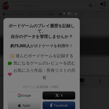
ログイン
閉じる
ボドゲーマTOP
ボードゲームの検索
妄想プロフィール
ボードゲームのプレイ履歴を記録し
て、
自分のデータを管理しませんか？
妄想プロフィール
約75,000人
がボドゲーマを利用中！
MANGA PROFILE
遊んだボードゲームを記録する
気になるゲームのレビューを読む
お気に入り作品・所有リストの共
有
1
12
トップ
画像
動画
レビュー
カフェ
ログイン / 会員登録（10秒）
Google
X
Apple
ご協力ください
Facebook