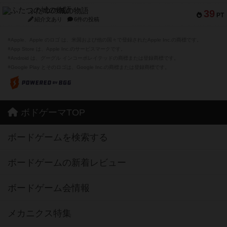
ふたつの城の物語
39
PT
紹介文あり
6件の投稿
※Apple、Apple のロゴ は、米国および他の国々で登録されたApple Inc.の商標です。
※App Store は、Apple Inc.のサービスマークです。
※Android は、グーグル インコーポレイテッドの商標または登録商標です。
※Google Play とそのロゴは、Google Inc.の商標または登録商標です。
ボドゲーマTOP
ボードゲームを検索する
ボードゲームの新着レビュー
ボードゲーム会情報
メカニクス特集