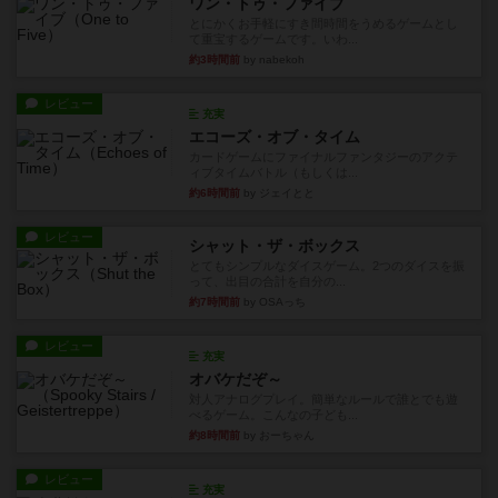
ワン・トゥ・ファイブ
とにかくお手軽にすき間時間をうめるゲームとし
て重宝するゲームです。いわ...
約3時間前
by nabekoh
レビュー
充実
エコーズ・オブ・タイム
カードゲームにファイナルファンタジーのアクテ
ィブタイムバトル（もしくは...
約6時間前
by ジェイとと
レビュー
シャット・ザ・ボックス
とてもシンプルなダイスゲーム。2つのダイスを振
って、出目の合計を自分の...
約7時間前
by OSAっち
レビュー
充実
オバケだぞ～
対人アナログプレイ。簡単なルールで誰とでも遊
べるゲーム。こんなの子ども...
約8時間前
by おーちゃん
レビュー
充実