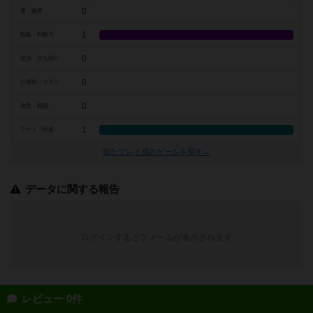
0
運・確率
1
戦略・判断力
0
交渉・立ち回り
0
心理戦・ブラフ
0
攻防・戦闘
1
アート・外見
似たプレイ感のゲームを探す→
データに関する報告
ログインするとフォームが表示されます
レビュー 0件