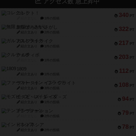
アクセス数 急上昇中
コレクト！
340
PT
紹介文なし
1件の投稿
無限まちがいさがし
322
PT
紹介文あり
2件の投稿
ガルフストライク
217
PT
紹介文あり
1件の投稿
クルティボ
203
PT
紹介文なし
1件の投稿
1809
112
PT
紹介文あり
1件の投稿
ファースト・イン・フライト
108
PT
紹介文あり
3件の投稿
モズビ－ズ・レイダ－ズ
94
PT
紹介文あり
1件の投稿
テンプテーション
79
PT
紹介文なし
2件の投稿
インドネシア
78
PT
紹介文あり
2件の投稿