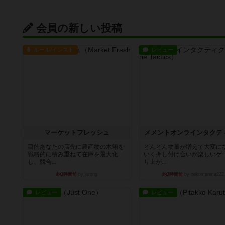
会員の新しい投稿
ルール/インスト
レビュー
マーケットフレッシュ
メメントオンラインタクテ
目的あなたの店先に農産物の木箱を
どんどん物量が増えて大変に
戦略的に積み重ねて在庫を最大化
いく押し付け合いが楽しいゲ
し、競合...
り上が...
約3時間前
by jurong
約3時間前
by nekomanma222
レビュー
レビュー