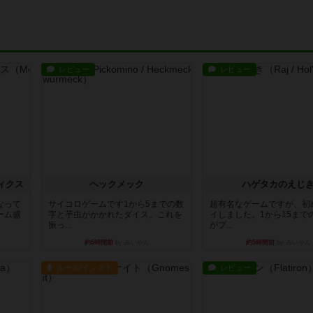
レビュー
レビュー
ィクス
ヘックメック
ハゲタカのえじ
なって
サイコロゲームです1から5までの数
超有名なゲームですが、初
ーム盛
字と芋虫がかかれたダイス。これを
イしました。1から15まで
振っ...
がプ...
約5時間前
by みいやん
約5時間前
by みいやん
ルール/インスト
レビュー