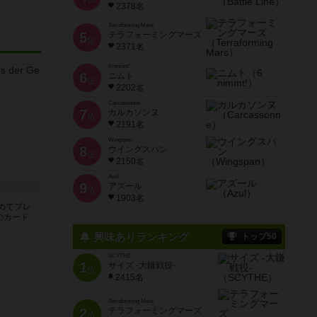
2378名
Terraforming Mars
5
テラフォーミングマーズ
位
2371名
6 nimmt!
6
ニムト
位
2202名
Carcassonne
7
カルカソンヌ
位
2191名
Wingspan
8
ウイングスパン
位
2150名
Azul
9
き
アズール
位
1903名
めてプレ
のカード
興味ありランキング
トップ50
SCYTHE
1
サイズ -大鎌戦役-
位
2415名
Terraforming Mars
2
テラフォーミングマーズ
位