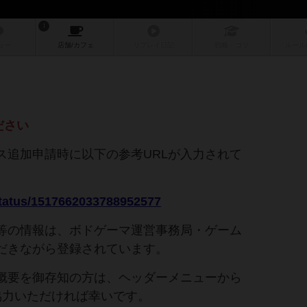
1
ュー
店舗/
カフェ
リプレイ
日記
戦略
・コツ
ルール
ださい
ス追加申請時に以下の参考URLが入力されて
。
/status/1517662033788952577
等の情報は、ボドゲーマ運営事務局・ゲーム
だきながら登録されています。
概要を御存知の方は、ヘッダーメニューから
協力いただければ幸いです。