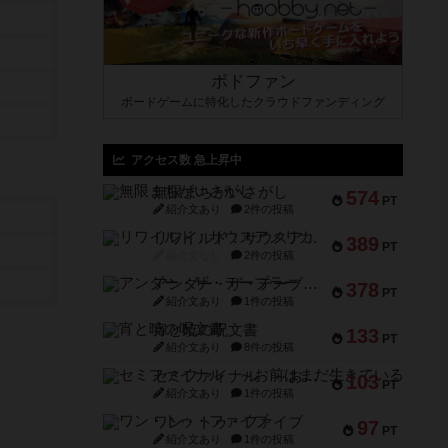
ボドファン
ボードゲームに特化したクラウドファンディング
アクセス数 急上昇中
無限まちがいさがし
574
PT
紹介文あり
2件の投稿
リワイルド：サウスアメリカ
389
PT
紹介文なし
2件の投稿
アンダー・ザ・テーブラー
378
PT
紹介文あり
1件の投稿
宵と暁の呪文書
133
PT
紹介文あり
8件の投稿
セミファイナル ～お前はまだ生きている～
103
PT
紹介文あり
1件の投稿
ワン・トゥ・ファイブ
97
PT
紹介文あり
1件の投稿