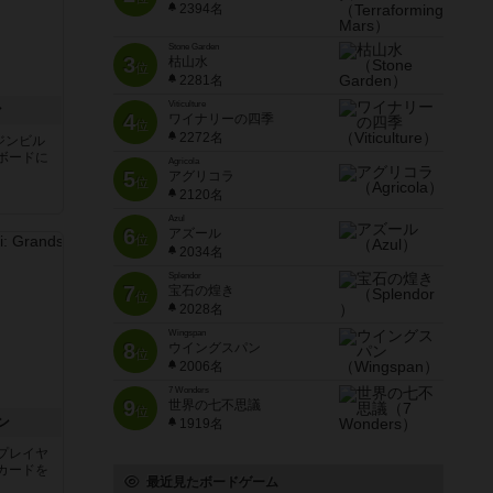
2394名
Stone Garden
3
枯山水
位
2281名
Viticulture
ン
4
ワイナリーの四季
位
2272名
ジンビル
ボードに
Agricola
5
アグリコラ
位
2120名
Azul
6
アズール
位
2034名
Splendor
7
宝石の煌き
位
2028名
Wingspan
8
ウイングスパン
位
2006名
7 Wonders
9
世界の七不思議
位
ン
1919名
プレイヤ
カードを
最近見たボードゲーム