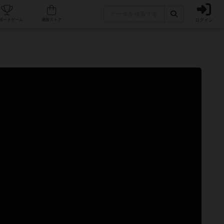
ログイン
カフェ/店舗
人気ボードゲーム
通販ストア