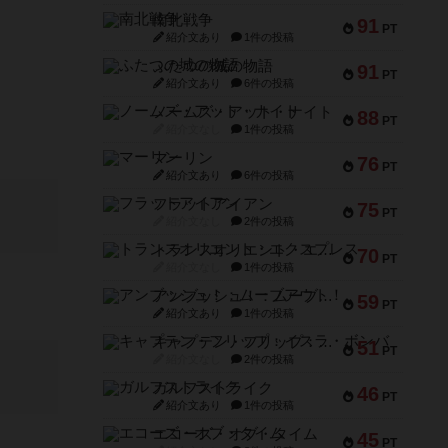
南北戦争
91
PT
紹介文あり
1件の投稿
ふたつの城の物語
91
PT
紹介文あり
6件の投稿
ノームズ・アット・ナイト
88
PT
紹介文なし
1件の投稿
マーリン
76
PT
紹介文あり
6件の投稿
フラットアイアン
75
PT
紹介文なし
2件の投稿
トランスオリエント・エクスプレス
70
PT
紹介文なし
1件の投稿
アンブッシュ！：ムーブアウト！
59
PT
紹介文あり
1件の投稿
キャプテン・フリップ：イスラ・ボンバ
51
PT
紹介文なし
2件の投稿
ガルフストライク
46
PT
紹介文あり
1件の投稿
エコーズ・オブ・タイム
45
PT