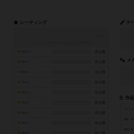
レーティング
テ
レーティングを行うには
ログイン
が必要です
-
非公開
10点の人
メ
-
非公開
9点の人
-
非公開
8点の人
-
非公開
7点の人
-
非公開
6点の人
作
-
非公開
5点の人
タイトル
-
非公開
4点の人
原題・英
-
非公開
3点の人
参加人数
-
非公開
2点の人