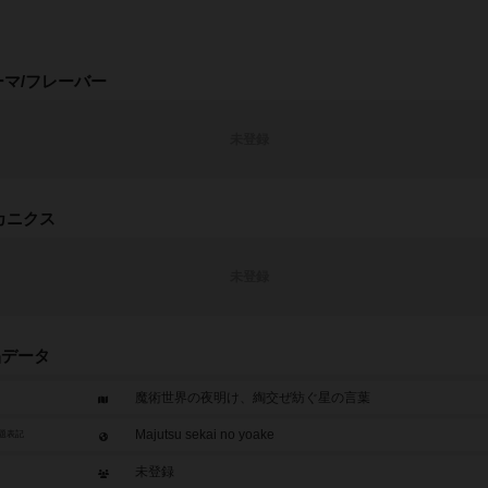
ーマ/フレーバー
未登録
カニクス
未登録
品データ
魔術世界の夜明け、綯交ぜ紡ぐ星の言葉
Majutsu sekai no yoake
題表記
未登録