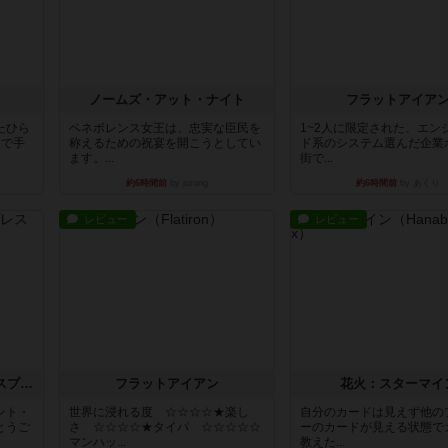
ノームズ・アット・ナイト
フラットアイア
たひら
ベネボレンス女王は、忠実な臣民を
1~2人に限定された、エン
まで手
称えるための祝宴を開こうとしてい
ド系のシステム選んだ企業
ます。...
街で...
約6時間前
by jurong
約6時間前
by あくり
レビュー
レビュー
トランスオリエント・エクスプレス
フラットアイアン
花火：スターマイ
ント・
世界に浸れる度 ☆☆☆☆★楽し
自分のカードは見えず他の
とうご
さ ☆☆☆☆★タイパ ☆☆☆☆☆
ーのカードが見える状態で
マンハッ...
教えた...