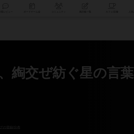
索
新着レビュー
ボードゲーム会
コミュニティ
掲示板一覧
、綯交ぜ紡ぐ星の言葉
グの登録/分布