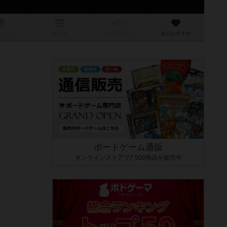
/インスト
掲示板
拡張/関連
作
次のおすすめ
ボードゲーム通販
オンラインストアで7,500商品を販売中