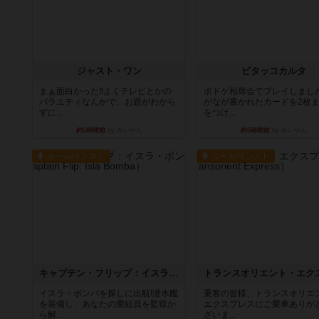
ジャスト・ワン
ピタッコカルタ
まぁ面白かった‼️よくテレビとかの
ボドゲ相席会でプレイしまし
バラエティなんかで、お題がわから
がなが書かれたカードを2枚
ずに...
をつけ...
約5時間前
by みいやん
約5時間前
by みいやん
ルール/インスト
ルール/インスト
キャプテン・フリップ：イスラ・ボンバ
イスラ・ボンバを探しに出航!潜水艦
乗客の皆様、トランスオリエ
を装備し、あなたの乗組員を監獄か
エクスプレスにご乗車ありが
ら解...
ざいま...