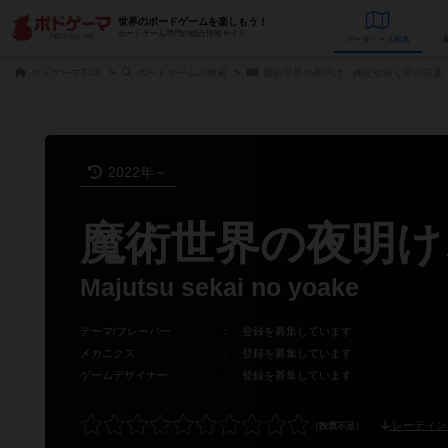
世界のボードゲームを楽しもう！
ボードゲーム専門の総合情報サイト
データベース
検
ボドゲーマTOP
ボードゲームの検索
魔術世界の夜明け、綯交ぜ紡ぐ星の言葉
2022年～
魔術世界の夜明け
Majutsu sekai no yoake
テーマ/フレーバー
：
登録を募集しています
メカニクス
：
登録を募集しています
ゲームデザイナー
：
登録を募集しています
レーティン