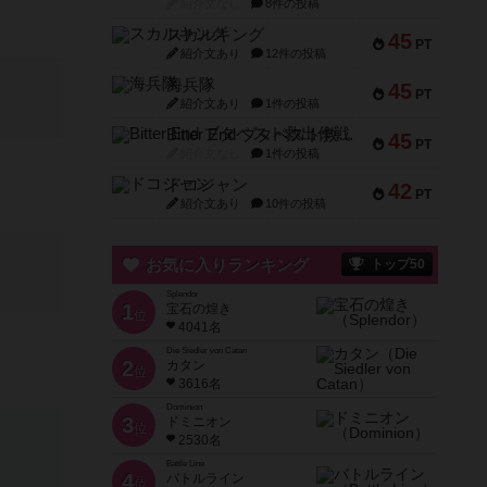
紹介文なし
8件の投稿
スカルキング
45
PT
紹介文あり
12件の投稿
海兵隊
45
PT
紹介文あり
1件の投稿
Bitter End ブタペスト救出作戦
45
PT
紹介文なし
1件の投稿
ドコジャン
42
PT
紹介文あり
10件の投稿
お気に入りランキング
トップ50
Splendor
1
宝石の煌き
位
4041名
Die Siedler von Catan
2
カタン
位
3616名
Dominion
3
ドミニオン
位
2530名
Battle Line
4
バトルライン
位