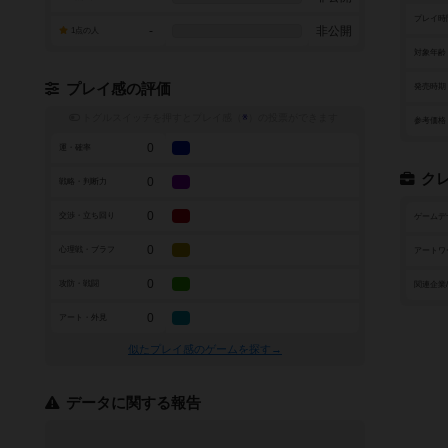
プレイ時
-
非公開
1点の人
対象年齢
プレイ感の評価
発売時期
トグルスイッチを押すとプレイ感（
※
）の投票ができます
参考価格
0
運・確率
ク
0
戦略・判断力
0
交渉・立ち回り
ゲームデ
0
心理戦・ブラフ
アートワ
0
攻防・戦闘
関連企業
0
アート・外見
似たプレイ感のゲームを探す→
データに関する報告