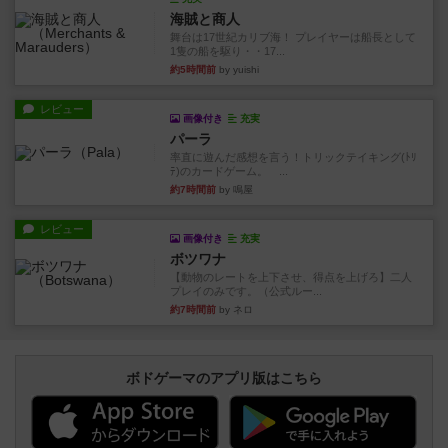
海賊と商人
舞台は17世紀カリブ海！ プレイヤーは船長として
1隻の船を駆り・・17...
約5時間前
by yuishi
レビュー
画像付き
充実
パーラ
率直に遊んだ感想を言う！トリックテイキング(ﾄﾘ
ﾃ)のカードゲーム。 ...
約7時間前
by 鳴屋
レビュー
画像付き
充実
ボツワナ
【動物のレートを上下させ、得点を上げろ】二人
プレイのみです。（公式ルー...
約7時間前
by ネロ
ボドゲーマのアプリ版はこちら