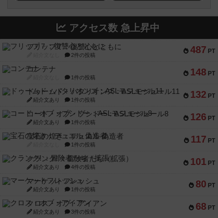
アクセス数 急上昇中
フリップ７：復讐心とともに
487
PT
紹介文なし
2件の投稿
コンテナ
148
PT
紹介文なし
1件の投稿
ドゥームド・バタリオンズ：ASLモジュール11
132
PT
紹介文あり
1件の投稿
コード・オブ・ブシドー：ASLモジュール8
126
PT
紹介文あり
1件の投稿
宝石の煌き：デュエル 偽造者
117
PT
紹介文なし
1件の投稿
クランク! ：冒険者たち（拡張）
101
PT
紹介文あり
4件の投稿
マーケットフレッシュ
80
PT
紹介文あり
1件の投稿
クロス・オブ・アイアン
68
PT
紹介文あり
3件の投稿