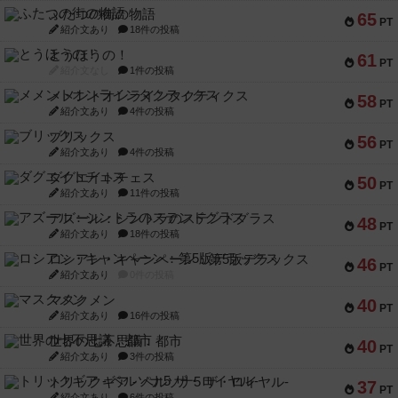
ふたつの街の物語
65
PT
紹介文あり
18件の投稿
とうほうの！
61
PT
紹介文なし
1件の投稿
メメントオンラインタクティクス
58
PT
紹介文あり
4件の投稿
ブリックス
56
PT
紹介文あり
4件の投稿
ダグエイトチェス
50
PT
紹介文あり
11件の投稿
アズール：シントラのステンドグラス
48
PT
紹介文あり
18件の投稿
ロシアン・キャンペーン：第5版デラックス
46
PT
紹介文あり
0件の投稿
マスクメン
40
PT
紹介文あり
16件の投稿
世界の七不思議：都市
40
PT
紹介文あり
3件の投稿
トリックギア - ペルソナ5 ザ・ロイヤル-
37
PT
紹介文あり
6件の投稿