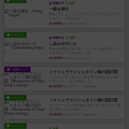
レビュー
画像付き
充実
一線を画す
簡単に言うと、トリックテイキングでモダンアー
トを行う、と言ったゲーム。...
約3時間前
by タカミネコウヘイ
レビュー
画像付き
充実
しあわせのいと
舞台は全寮制の女子高。プレイヤーは探偵サイド
と犯人サイドに分かれて、探...
約3時間前
by タカミネコウヘイ
戦略やコツ
ノイシュヴァンシュタイン城の設計図
どうにも上手くあれもこれも満たせるようには置
けないので、入口の除去と入...
約4時間前
by オグランド（Oguland）
レビュー
ノイシュヴァンシュタイン城の設計図
ボードゲームを1,000個以上持っているユーザー視
点で良かった点と悪か...
約4時間前
by オグランド（Oguland）
レビュー
充実