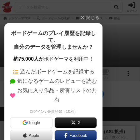
ログイン
閉じる
ボドゲーマTOP
ボードゲームの検索
マギ・ミレース
動画
ボードゲームのプレイ履歴を記録し
て、
マギ・ミレース
自分のデータを管理しませんか？
0件の動画
約75,000人
がボドゲーマを利用中！
遊んだボードゲームを記録する
1
トップ
画像
動画
レビュー
カフェ
気になるゲームのレビューを読む
お気に入り作品・所有リストの共
マギ・ミレースのトップに戻る
有
ログイン / 会員登録（10秒）
会員の新しい投稿
Google
X
レビュー
ブラッドリーフ：タラワ（ASL拡張）
Apple
Facebook
1996年にHeat of Battle社が出版した『Blood Re...