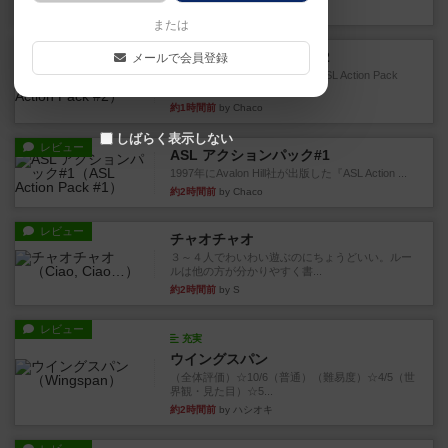
約1時間前
by Chaco
または
レビュー
ASL アクションパック#2
メールで会員登録
1999年にMMP社が出版した『ASL Action Pack
#2』...
約1時間前
by Chaco
しばらく表示しない
レビュー
ASL アクションパック#1
1997年にAvalon Hill社が出版した『ASL Action ...
約2時間前
by Chaco
レビュー
チャオチャオ
３～４人でわいわい遊ぶのにちょうどいい。ルー
ルは他の方が分かりやすく書...
約2時間前
by S
レビュー
充実
ウイングスパン
（全体評価）☆10/6（普通）（難易度）☆4/5（世
界観・見た目）☆5...
約2時間前
by ハシオキ