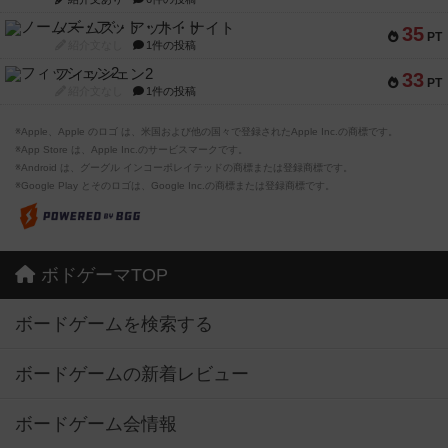
ノームズ・アット・ナイト
35
PT
紹介文なし
1件の投稿
フィッシェン2
33
PT
紹介文なし
1件の投稿
※Apple、Apple のロゴ は、米国および他の国々で登録されたApple Inc.の商標です。
※App Store は、Apple Inc.のサービスマークです。
※Android は、グーグル インコーポレイテッドの商標または登録商標です。
※Google Play とそのロゴは、Google Inc.の商標または登録商標です。
ボドゲーマTOP
ボードゲームを検索する
ボードゲームの新着レビュー
ボードゲーム会情報