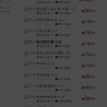
PT
ン
紹介文あり
3件の投稿
プレイヤ
モズビ－ズ・レイダ－ズ
94
PT
カードを
紹介文あり
1件の投稿
テンプテーション
79
PT
紹介文なし
2件の投稿
インドネシア
78
PT
紹介文あり
2件の投稿
宵と暁の呪文書
75
PT
紹介文あり
8件の投稿
リスボン・トラム 28
73
PT
紹介文あり
9件の投稿
アマナイト
73
PT
紹介文なし
1件の投稿
ブラヴェスト
66
PT
紹介文なし
1件の投稿
スペクタキュラー
60
PT
紹介文なし
1件の投稿
スモールワールド
59
PT
紹介文あり
13件の投稿