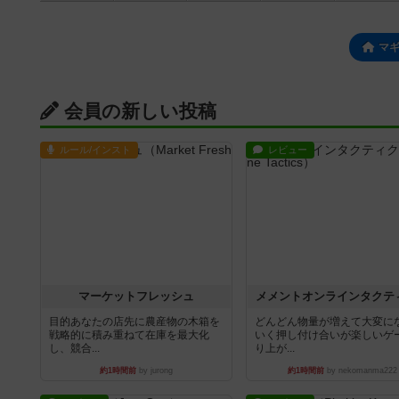
マ
会員の新しい投稿
ルール/インスト
レビュー
マーケットフレッシュ
メメントオンラインタクテ
目的あなたの店先に農産物の木箱を
どんどん物量が増えて大変に
戦略的に積み重ねて在庫を最大化
いく押し付け合いが楽しいゲ
し、競合...
り上が...
約1時間前
by jurong
約1時間前
by nekomanma222