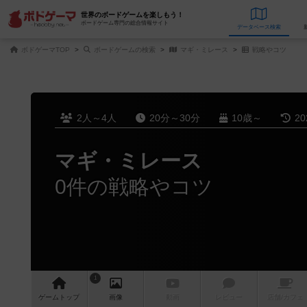
世界のボードゲームを楽しもう！
ボードゲーム専門の総合情報サイト
データベース
検
ボドゲーマTOP
ボードゲームの検索
マギ・ミレース
戦略やコツ
2人～4人
20分～30分
10歳～
2
マギ・ミレース
0件の戦略やコツ
1
ゲーム
トップ
画像
動画
レビュー
店舗/
カフェ