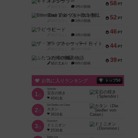
ギャンブラー
58
PT
紹介文なし
2件の投稿
Bitter End ブタペスト救出作戦
52
PT
紹介文なし
1件の投稿
ラピード
46
PT
紹介文なし
1件の投稿
ザ・フラッフィー・ライト
44
PT
紹介文なし
0件の投稿
ふたつの城の物語
39
PT
紹介文あり
6件の投稿
お気に入りランキング
トップ50
Splendor
1
宝石の煌き
位
4041名
Die Siedler von Catan
2
カタン
位
3616名
Dominion
3
ドミニオン
位
2530名
Battle Line