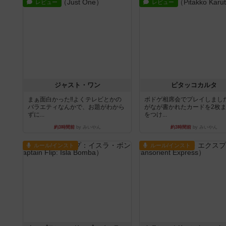
レビュー
レビュー
ジャスト・ワン
ピタッコカルタ
まぁ面白かった‼️よくテレビとかの
ボドゲ相席会でプレイしまし
バラエティなんかで、お題がわから
がなが書かれたカードを2枚
ずに...
をつけ...
約3時間前
by みいやん
約3時間前
by みいやん
ルール/インスト
ルール/インスト