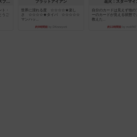
トランスオリエント・エクスプレス
フラットアイアン
花火：スターマイ
ント・
世界に浸れる度 ☆☆☆☆★楽し
自分のカードは見えず他の
とうご
さ ☆☆☆☆★タイパ ☆☆☆☆☆
ーのカードが見える状態で
マンハッ...
教えた...
約9時間前
by DKnewyork
約11時間前
by mob567