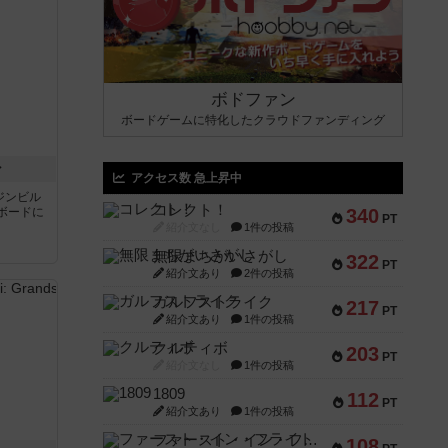
ボドファン
ボードゲームに特化したクラウドファンディング
ン
アクセス数 急上昇中
ジンビル
コレクト！
ボードに
340
PT
紹介文なし
1件の投稿
無限まちがいさがし
322
PT
紹介文あり
2件の投稿
ガルフストライク
217
PT
紹介文あり
1件の投稿
クルティボ
203
PT
紹介文なし
1件の投稿
1809
112
PT
紹介文あり
1件の投稿
ファースト・イン・フライト
108