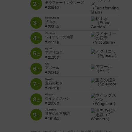
2
テラフォーミングマーズ
位
2394名
Stone Garden
3
枯山水
位
2281名
Viticulture
4
ワイナリーの四季
位
2272名
Agricola
5
アグリコラ
位
2120名
Azul
6
アズール
位
2034名
Splendor
7
宝石の煌き
位
2028名
Wingspan
8
ウイングスパン
位
2006名
7 Wonders
9
世界の七不思議
位
1919名
※Apple、Apple のロゴ は、米国および他の国々で登録された