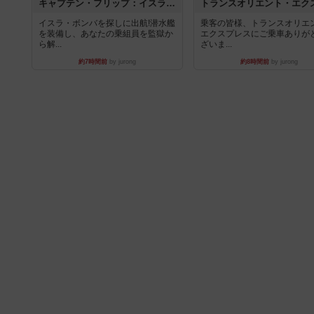
キャプテン・フリップ：イスラ・ボンバ
イスラ・ボンバを探しに出航!潜水艦
乗客の皆様、トランスオリエ
を装備し、あなたの乗組員を監獄か
エクスプレスにご乗車ありが
ら解...
ざいま...
約7時間前
by jurong
約8時間前
by jurong