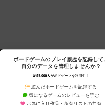
ボードゲームのプレイ履歴を記録して
自分のデータを管理しませんか？
約75,000人
がボドゲーマを利用中！
ボドゲーマTOP
ボードゲーム通販
遊んだボードゲームを記録する
気になるゲームのレビューを読む
ボードゲームを検索する
新作・再入荷情報
お気に入り作品・所有リストの共有
ボードゲームの新着レビュー
定番ボードゲームの通販