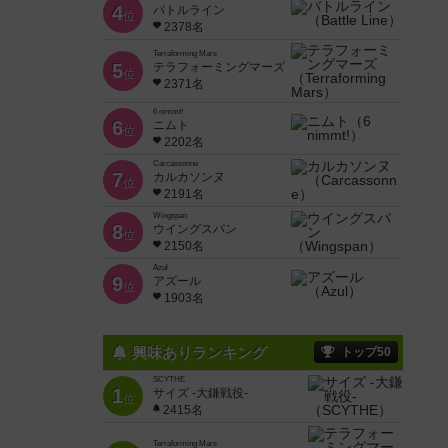
4
バトルライン
位
2378名
Terraforming Mars
5
テラフォーミングマーズ
位
2371名
6 nimmt!
6
ニムト
位
2202名
Carcassonne
7
カルカソンヌ
位
2191名
Wingspan
8
ウイングスパン
位
2150名
Azul
9
アズール
位
1903名
興味ありランキング
トップ50
SCYTHE
1
サイズ -大鎌戦役-
位
2415名
Terraforming Mars