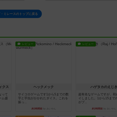
ギ・ミレースのトップに戻る
レビュー
レビュー
ィクス
ヘックメック
ハゲタカのえじ
なって
サイコロゲームです1から5までの数
超有名なゲームですが、初
ーム盛
字と芋虫がかかれたダイス。これを
イしました。1から15まで
振っ...
がプ...
約3時間前
by みいやん
約3時間前
by みいやん