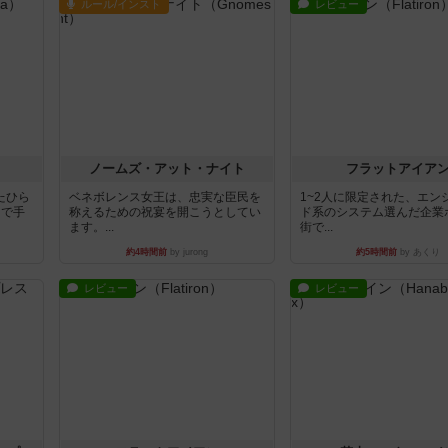
ルール/インスト
レビュー
ノームズ・アット・ナイト
フラットアイア
たひら
ベネボレンス女王は、忠実な臣民を
1~2人に限定された、エン
まで手
称えるための祝宴を開こうとしてい
ド系のシステム選んだ企業
ます。...
街で...
約4時間前
by jurong
約5時間前
by あくり
レビュー
レビュー