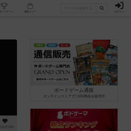
ログイン
カフェ/店舗
人気ボードゲーム
通販ストア
ボードゲーム通販
オンラインストアで7,500商品を販売中
のおすすめ