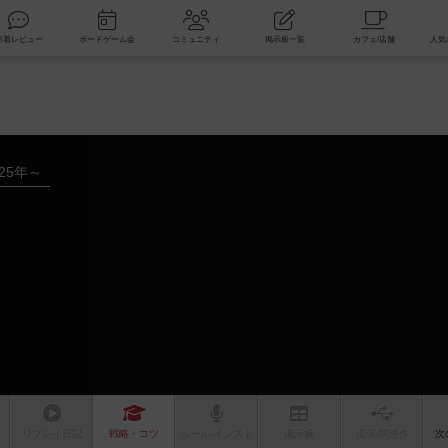
索
新着レビュー
ボードゲーム会
コミュニティ
掲示板一覧
025年～
リプレイ
日記
戦略
・コツ
ルール
/インスト
掲示板
拡張/関連
作
次