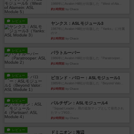
1988年にAvalon Hill社が出版した『West of Ala...
約1時間前
by Chaco
レビュー
ヤンクス：ASLモジュール3
1987年にAvalon Hill社が出版した『Yanks』に付属
のマ...
約1時間前
by Chaco
レビュー
パラトルーパー
1986年にAvalon Hill社が出版した『Paratrooper...
約1時間前
by Chaco
レビュー
ビヨンド・バロー：ASLモジュール1
1985年にAvalon Hill社が出版した『Beyond Valo...
約2時間前
by Chaco
レビュー
パルチザン：ASLモジュール4
『Squad Leader』用の追加マップとして発売され
たマップ#10...
約2時間前
by Chaco
レビュー
ドミニオン：海辺