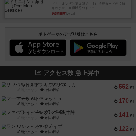
ドミニオン拡張第３弾で、主に持続カードが追加
されます。今弾以前のドミニ...
約2時間前
by aki
ボドゲーマのアプリ版はこちら
アクセス数 急上昇中
リワイルド：サウスアメリカ
552
PT
紹介文なし
2件の投稿
マーケットフレッシュ
170
PT
紹介文あり
1件の投稿
ファイアー・ブルズ / 火牛陣
141
PT
紹介文なし
1件の投稿
ワン・トゥ・ファイブ
122
PT
紹介文あり
1件の投稿