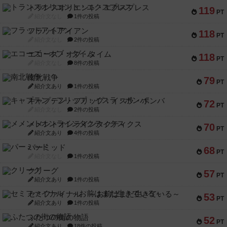
トランスオリエント・エクスプレス
119
PT
紹介文なし
1件の投稿
フラットアイアン
118
PT
紹介文なし
2件の投稿
エコーズ・オブ・タイム
118
PT
紹介文なし
8件の投稿
南北戦争
79
PT
紹介文あり
1件の投稿
キャプテン・フリップ：イスラ・ボンバ
72
PT
紹介文なし
2件の投稿
メメントオンラインタクティクス
70
PT
紹介文あり
4件の投稿
パーミッド
68
PT
紹介文なし
1件の投稿
クリーグ
57
PT
紹介文あり
1件の投稿
セミファイナル ～お前はまだ生きている～
53
PT
紹介文あり
1件の投稿
ふたつの街の物語
52
PT
紹介文あり
18件の投稿