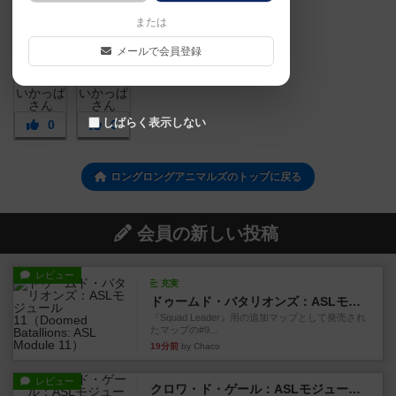
または
メールで会員登録
しばらく表示しない
0
0
ロングロングアニマルズのトップに戻る
会員の新しい投稿
レビュー
充実
ドゥームド・バタリオンズ：ASLモジュール11
『Squad Leader』用の追加マップとして発売され
たマップの#9...
19分前
by Chaco
レビュー
クロワ・ド・ゲール：ASLモジュール10