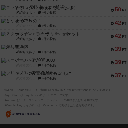
クランク! ：冒険者たち（拡張）
50
PT
紹介文あり
4件の投稿
とうほうの！
42
PT
紹介文なし
1件の投稿
スターマイン・ラミー ポケット
42
PT
紹介文あり
2件の投稿
海兵隊
39
PT
紹介文あり
1件の投稿
スーパーストア3000
39
PT
紹介文なし
1件の投稿
フリップ７：復讐心とともに
37
PT
紹介文なし
2件の投稿
※Apple、Apple のロゴ は、米国および他の国々で登録されたApple Inc.の商標です。
※App Store は、Apple Inc.のサービスマークです。
※Android は、グーグル インコーポレイテッドの商標または登録商標です。
※Google Play とそのロゴは、Google Inc.の商標または登録商標です。