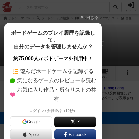
ログイン
閉じる
ボドゲーマTOP
ボードゲームの検索
ロングロングアニマルズ
画像
ボードゲームのプレイ履歴を記録し
て、
ロングロングアニマルズ
自分のデータを管理しませんか？
2件の画像
約75,000人
がボドゲーマを利用中！
遊んだボードゲームを記録する
2
2
8
トップ
画像
動画
レビュー
カフェ
気になるゲームのレビューを読む
ボドゲーマにログインすると、
「ロングロングアニマルズ（Long Long
お気に入り作品・所有リストの共
Animals）」
の画像をアップロード出来たり、他のユーザーの投稿画像に評
価を付けることができます。また、トップ6の画像は様々なページで表示され
有
ます。
ログイン / 会員登録（10秒）
トップに表示される画像
Google
X
いかっぱ
いかっぱ
Apple
Facebook