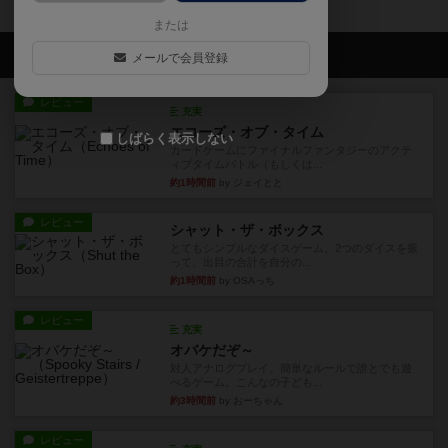
または
会員の新しい投稿
メールで会員登録
レビュー
充実
エコーズ・オブ・タイム
しばらく表示しない
カードゲームにファイナルファンタジーのアクテ
ィブタイムバトル（もしくは...
約1時間前
by ジェイとと
レビュー
シャット・ザ・ボックス
とてもシンプルなダイスゲーム。2つのダイスを振
って、出目の合計を自分の...
約1時間前
by OSAっち
レビュー
充実
オバケだぞ～
対人アナログプレイ。簡単なルールで誰とでも遊
べるゲーム。こんなの子ども...
約3時間前
by おーちゃん
レビュー