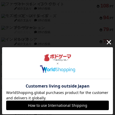
ファースト・イン・フライト
108
PT
紹介文あり
3件の投稿
モズビ－ズ・レイダ－ズ
94
PT
紹介文あり
1件の投稿
テンプテーション
79
PT
紹介文なし
2件の投稿
インドネシア
78
PT
紹介文あり
2件の投稿
宵と暁の呪文書
75
PT
紹介文あり
8件の投稿
リスボン・トラム 28
73
PT
紹介文あり
9件の投稿
アマナイト
73
PT
紹介文なし
1件の投稿
ブラヴェスト
66
PT
紹介文なし
1件の投稿
スペクタキュラー
60
PT
紹介文なし
1件の投稿
スモールワールド
59
PT
紹介文あり
13件の投稿