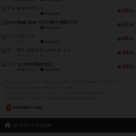
ギャンブラー
58
PT
紹介文なし
2件の投稿
Bitter End ブタペスト救出作戦
52
PT
紹介文なし
1件の投稿
ラピード
46
PT
紹介文なし
1件の投稿
ザ・フラッフィー・ライト
44
PT
紹介文なし
0件の投稿
ふたつの城の物語
39
PT
紹介文あり
6件の投稿
※Apple、Apple のロゴ は、米国および他の国々で登録されたApple Inc.の商標です。
※App Store は、Apple Inc.のサービスマークです。
※Android は、グーグル インコーポレイテッドの商標または登録商標です。
※Google Play とそのロゴは、Google Inc.の商標または登録商標です。
ボドゲーマTOP