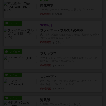
充実
南北戦争
1983年にVictory Gamesが出版した『The Civil ...
約6時間前
by Chaco
レビュー
画像付き
ファイアー・ブルズ / 火牛陣
火牛を引き連れて敵を殲滅させる。縦か斜めで前2
列まで攻撃できるが、自分...
約8時間前
by うらまこ
レビュー
フリップ７
カードをめくるかパスをするかを決めてパスした
時のカード数字が得点になる...
約8時間前
by mob567
レビュー
コンセプト
親のプレイヤーがお題を決めて限られたヒントの
中から他のプレイヤーに当て...
約9時間前
by mob567
レビュー
海兵隊
1988年にVictory Gamesが出版した