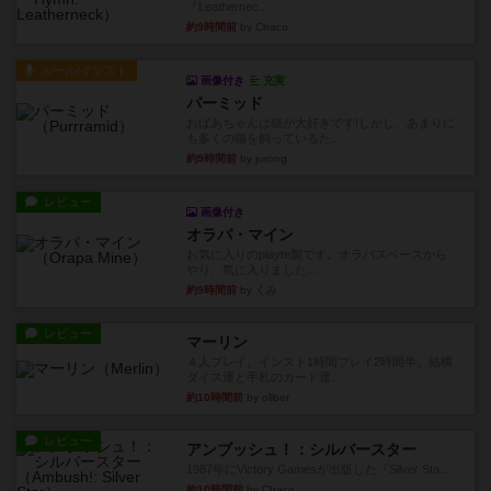
『Leathernec...
約9時間前
by Chaco
ルール/インスト
画像付き
充実
パーミッド
おばあちゃんは猫が大好きです!しかし、あまりに
も多くの猫を飼っているた...
約9時間前
by jurong
レビュー
画像付き
オラパ・マイン
お気に入りのplayte製です。オラパスペースから
やり、気に入りました...
約9時間前
by くみ
レビュー
マーリン
４人プレイ。インスト1時間プレイ2時間半。結構
ダイス運と手札のカード運...
約10時間前
by oliber
レビュー
アンブッシュ！：シルバースター
1987年にVictory Gamesが出版した『Silver Sta...
約10時間前
by Chaco