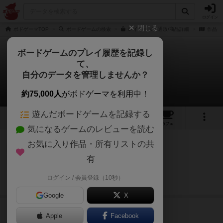
ログイン
閉じる
ボドゲーマTOP
ボードゲームの検索
レイヤーズの通販/商品詳細
作品デ
ボードゲームのプレイ履歴を記録し
て、
レイヤーズ
自分のデータを管理しませんか？
1件のルール/インスト
約75,000人
がボドゲーマを利用中！
遊んだボードゲームを記録する
4
4
29
トップ
画像
動画
レビュー
カフェ
気になるゲームのレビューを読む
お気に入り作品・所有リストの共
神
33名
0名
0
有
ルール・紹介動画です。
ログイン / 会員登録（10秒）
フクハナ
続きを読む（5年弱前）
Google
X
Apple
Facebook
レイヤーズのトップに戻る