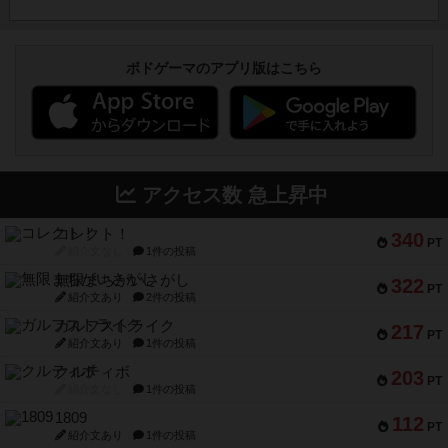
ボドゲーマのアプリ版はこちら
アクセス数 急上昇中
コレクト！
340
PT
紹介文なし
1件の投稿
無限まちがいさがし
322
PT
紹介文あり
2件の投稿
ガルフストライク
217
PT
紹介文あり
1件の投稿
クルティボ
203
PT
紹介文なし
1件の投稿
1809
112
PT
紹介文あり
1件の投稿