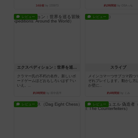
14分前
by 155973
約2時間前
by OSAっち
レビュー
レビュー
エクスペディション：世界を巡る冒険
スライプ
クラマー氏の不朽の名作。新しいボ
メインコマ一つサブコマ四つ
ードゲームほどおもしろいはず？い
ぞれプレイします。動かし方
いえ。...
か壁に...
約3時間前
by 田中昌平
約4時間前
by くみ
レビュー
レビュー