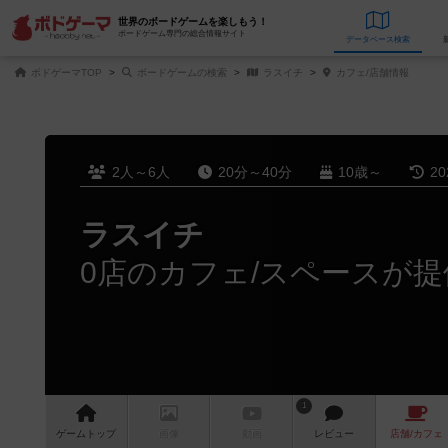
世界のボードゲームを楽しもう！
ボードゲーム専門の総合情報サイト
データベース
検
ボドゲーマTOP
ボードゲームの検索
ラスイチ
カフェ/店舗情報
2人～6人
20分～40分
10歳～
2
ラスイチ
0店のカフェ/スペースが提
1
ゲーム
トップ
画像
動画
レビュー
店舗/
カフェ