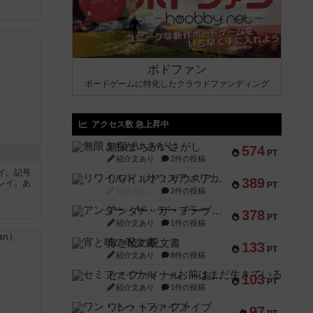
ボドファン
ボードゲームに特化したクラウドファンディング
アクセス数 急上昇中
無限まちがいさがし
574
PT
紹介文あり
2件の投稿
イ。記号
リワイルド：サウスアメリカ
389
レイ。あ
PT
紹介文なし
2件の投稿
アンダー・ザ・テーブラー
378
PT
紹介文あり
1件の投稿
宵と暁の呪文書
133
PT
紹介文あり
8件の投稿
セミファイナル ～お前はまだ生きている～
103
PT
紹介文あり
1件の投稿
ワン・トゥ・ファイブ
97