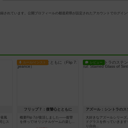
登録されています。公開プロフィールの都道府県が設定されたアカウントでログイン
ルール/インスト
レビュー
フリップ７：復讐心とともに
麻雀風
概要Flip 7が復活しました――復讐
大好きなアズールシリーズ
同じス
を伴って!オリジナルゲームの楽し...
ドグラスを作っていきます
り自由...