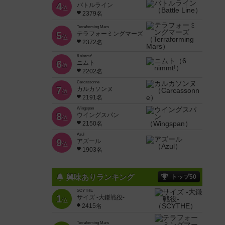
4
バトルライン
位
2379名
Terraforming Mars
5
テラフォーミングマーズ
位
2372名
6 nimmt!
6
ニムト
位
2202名
Carcassonne
7
カルカソンヌ
位
2191名
Wingspan
8
ウイングスパン
位
2150名
Azul
9
アズール
位
1903名
興味ありランキング
トップ50
SCYTHE
1
サイズ -大鎌戦役-
位
2415名
Terraforming Mars