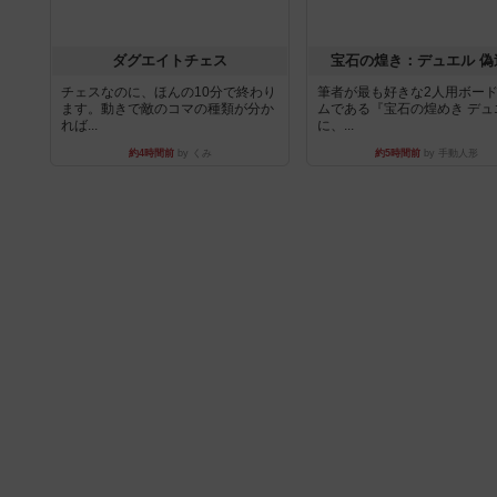
ダグエイトチェス
宝石の煌き：デュエル 偽
チェスなのに、ほんの10分で終わり
筆者が最も好きな2人用ボー
ます。動きで敵のコマの種類が分か
ムである『宝石の煌めき デュ
れば...
に、...
約4時間前
by くみ
約5時間前
by 手動人形