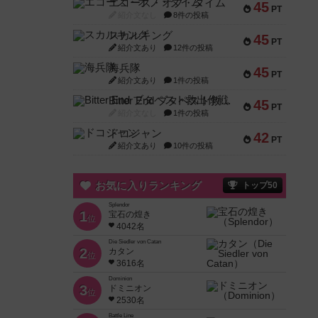
エコーズ・オブ・タイム
45
PT
紹介文なし
8件の投稿
スカルキング
45
PT
紹介文あり
12件の投稿
海兵隊
45
PT
紹介文あり
1件の投稿
Bitter End ブタペスト救出作戦
45
PT
紹介文なし
1件の投稿
ドコジャン
42
PT
紹介文あり
10件の投稿
お気に入りランキング
トップ50
Splendor
1
宝石の煌き
位
4042名
Die Siedler von Catan
2
カタン
位
3616名
Dominion
3
ドミニオン
位
2530名
Battle Line