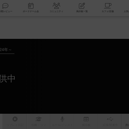
索
新着レビュー
ボードゲーム会
コミュニティ
掲示板一覧
024年～
供中
リプレイ
日記
戦略
・コツ
ルール
/インスト
掲示板
拡張/関連
作
次