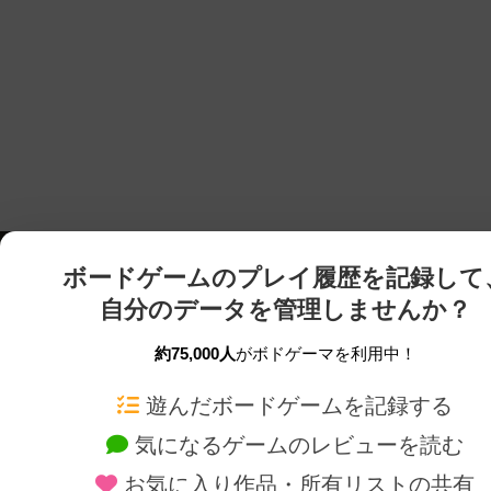
ボードゲームのプレイ履歴を記録して
自分のデータを管理しませんか？
約75,000人
がボドゲーマを利用中！
ボドゲーマTOP
ボードゲーム通販
遊んだボードゲームを記録する
気になるゲームのレビューを読む
ボードゲームを検索する
新作・再入荷情報
お気に入り作品・所有リストの共有
ボードゲームの新着レビュー
定番ボードゲームの通販