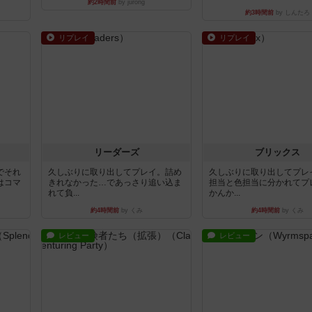
約2時間前
by jurong
約3時間前
by しんたろ
リプレイ
リプレイ
リーダーズ
ブリックス
でそれ
久しぶりに取り出してプレイ。詰め
久しぶりに取り出してプレ
はコマ
きれなかった…であっさり追い込ま
担当と色担当に分かれてプ
れて負...
かんか...
約4時間前
by くみ
約4時間前
by くみ
レビュー
レビュー