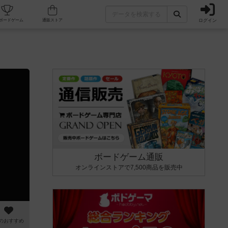
ログイン
カフェ/店舗
人気ボードゲーム
通販ストア
ボードゲーム通販
オンラインストアで7,500商品を販売中
のおすすめ