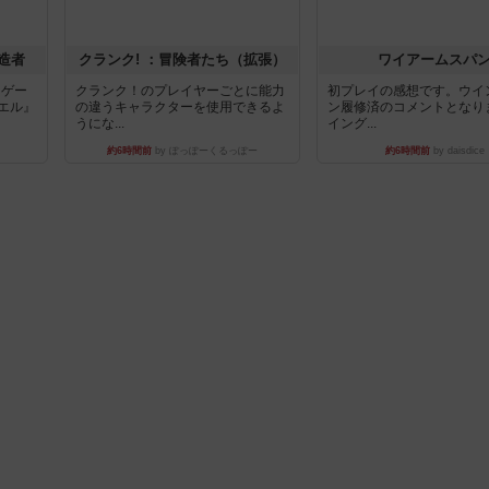
造者
クランク! ：冒険者たち（拡張）
ワイアームスパ
ドゲー
クランク！のプレイヤーごとに能力
初プレイの感想です。ウイ
エル』
の違うキャラクターを使用できるよ
ン履修済のコメントとなり
うにな...
イング...
約6時間前
by ぽっぽーくるっぽー
約6時間前
by daisdice