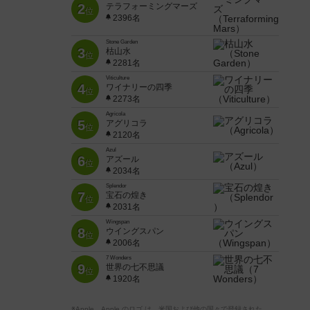
2
テラフォーミングマーズ
位
2396名
Stone Garden
3
枯山水
位
2281名
Viticulture
4
ワイナリーの四季
位
2273名
Agricola
5
アグリコラ
位
2120名
Azul
6
アズール
位
2034名
Splendor
7
宝石の煌き
位
2031名
Wingspan
8
ウイングスパン
位
2006名
7 Wonders
9
世界の七不思議
位
1920名
※Apple、Apple のロゴ は、米国および他の国々で登録された