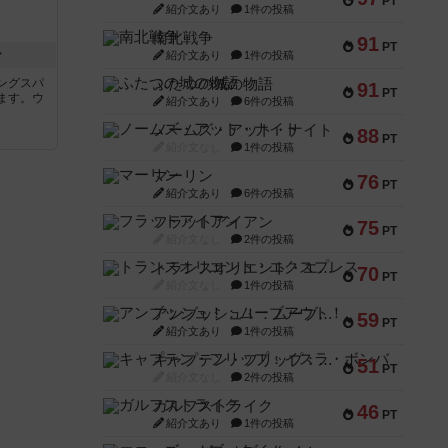
PT
紹介文あり
1件の投稿
南北戦争
91
PT
ン
紹介文あり
1件の投稿
ングスパ
ふたつの城の物語
91
PT
ます。ウ
紹介文あり
6件の投稿
ノームズ・アット・ナイト
88
PT
紹介文なし
1件の投稿
マーリン
76
PT
紹介文あり
6件の投稿
フラットアイアン
75
PT
紹介文なし
2件の投稿
トランスオリエント・エクスプレス
70
PT
紹介文なし
1件の投稿
アンブッシュ！：ムーブアウト！
59
PT
紹介文あり
1件の投稿
キャプテン・フリップ：イスラ・ボンバ
51
PT
紹介文なし
2件の投稿
ガルフストライク
46
PT
紹介文あり
1件の投稿