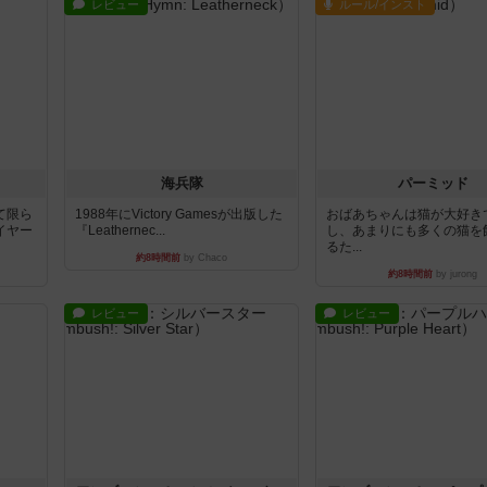
レビュー
ルール/インスト
海兵隊
パーミッド
て限ら
1988年にVictory Gamesが出版した
おばあちゃんは猫が大好き
イヤー
『Leathernec...
し、あまりにも多くの猫を
るた...
約8時間前
by Chaco
約8時間前
by jurong
レビュー
レビュー