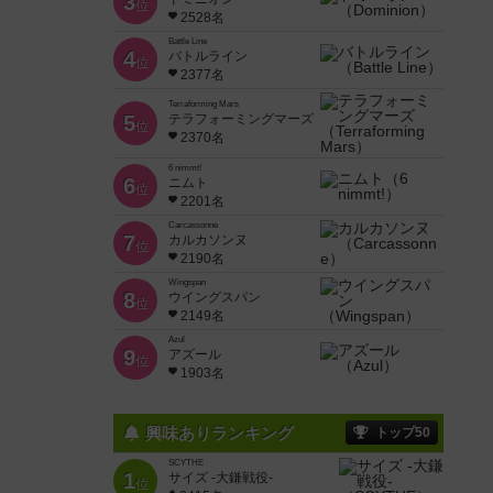
3
位
2528名
Battle Line
4
バトルライン
位
2377名
Terraforming Mars
5
テラフォーミングマーズ
位
2370名
6 nimmt!
6
ニムト
位
2201名
Carcassonne
7
カルカソンヌ
位
2190名
Wingspan
8
ウイングスパン
位
2149名
Azul
9
アズール
位
1903名
興味ありランキング
トップ50
SCYTHE
1
サイズ -大鎌戦役-
位