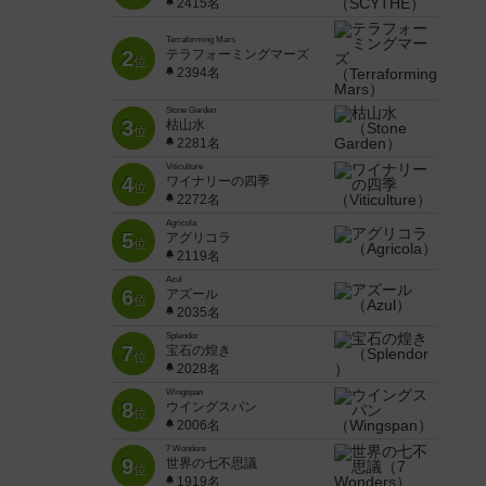
2415名
Terraforming Mars
2
テラフォーミングマーズ
位
2394名
Stone Garden
3
枯山水
位
2281名
Viticulture
4
ワイナリーの四季
位
2272名
Agricola
5
アグリコラ
位
2119名
Azul
6
アズール
位
2035名
Splendor
7
宝石の煌き
位
2028名
Wingspan
8
ウイングスパン
位
2006名
7 Wonders
9
世界の七不思議
位
1919名