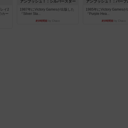
アンブッシュ！：シルバースター
アンブッシュ！：パープ
レイ2
1987年にVictory Gamesが出版した
1985年にVictory Game
のカー
『Silver Sta...
『Purple Hea...
約9時間前
by Chaco
約9時間前
by Chaco