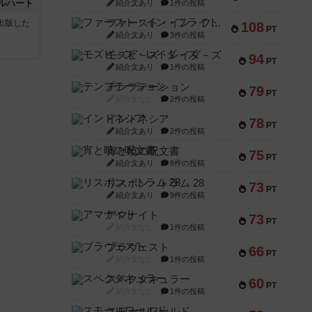
ルハート
紹介文あり
1件の投稿
ファースト・イン・フライト
sが出版した
108
PT
紹介文あり
3件の投稿
モズビ－ズ・レイダ－ズ
94
PT
紹介文あり
1件の投稿
テンプテーション
79
PT
紹介文なし
2件の投稿
インドネシア
78
PT
紹介文あり
2件の投稿
宵と暁の呪文書
75
PT
紹介文あり
8件の投稿
リスボン・トラム 28
73
PT
紹介文あり
9件の投稿
アマナイト
73
PT
紹介文なし
1件の投稿
ブラヴェスト
66
PT
紹介文なし
1件の投稿
スペクタキュラー
60
PT
紹介文なし
1件の投稿
スモールワールド