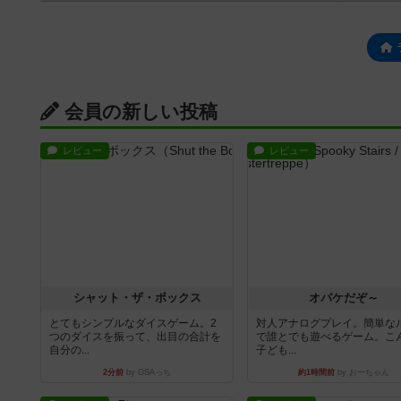
会員の新しい投稿
レビュー
レビュー
シャット・ザ・ボックス
オバケだぞ～
とてもシンプルなダイスゲーム。2
対人アナログプレイ。簡単な
つのダイスを振って、出目の合計を
で誰とでも遊べるゲーム。こ
自分の...
子ども...
2分前
by OSAっち
約1時間前
by おーちゃん