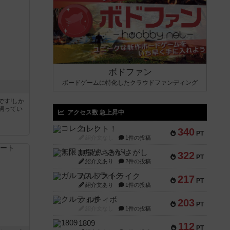
ボドファン
ボードゲームに特化したクラウドファンディング
です!しか
飼ってい
アクセス数 急上昇中
コレクト！
340
PT
紹介文なし
1件の投稿
無限まちがいさがし
322
PT
紹介文あり
2件の投稿
ガルフストライク
217
PT
紹介文あり
1件の投稿
クルティボ
203
PT
紹介文なし
1件の投稿
1809
112
PT