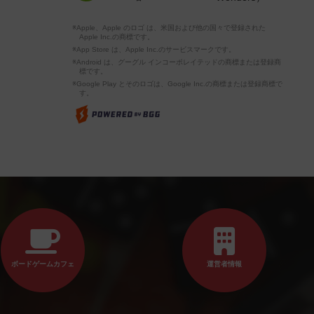
※Apple、Apple のロゴ は、米国および他の国々で登録された
Apple Inc.の商標です。
※App Store は、Apple Inc.のサービスマークです。
※Android は、グーグル インコーポレイテッドの商標または登録商
標です。
※Google Play とそのロゴは、Google Inc.の商標または登録商標で
す。
ボードゲームカフェ
運営者情報