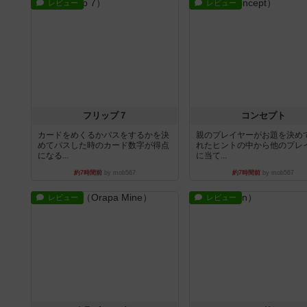
レビュー
レビュー
フリップ７
コンセプト
カードをめくるかパスをするかを決
親のプレイヤーがお題を決め
めてパスした時のカード数字が得点
れたヒントの中から他のプレ
になる...
に当て...
約7時間前
by mob567
約7時間前
by mob567
レビュー
レビュー