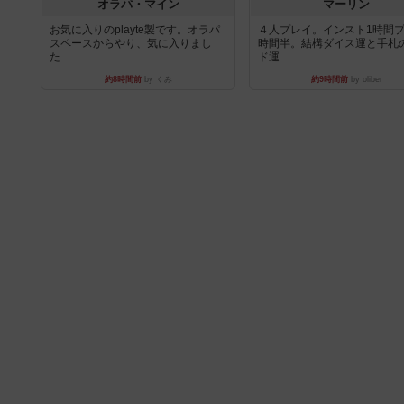
オラパ・マイン
マーリン
お気に入りのplayte製です。オラパ
４人プレイ。インスト1時間プ
スペースからやり、気に入りまし
時間半。結構ダイス運と手札
た...
ド運...
約8時間前
by くみ
約9時間前
by oliber