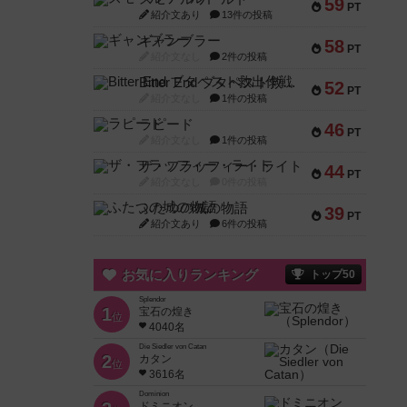
59
PT
紹介文あり
13件の投稿
ギャンブラー
58
PT
紹介文なし
2件の投稿
Bitter End ブタペスト救出作戦
52
PT
紹介文なし
1件の投稿
ラピード
46
PT
紹介文なし
1件の投稿
ザ・フラッフィー・ライト
44
PT
紹介文なし
0件の投稿
ふたつの城の物語
39
PT
紹介文あり
6件の投稿
お気に入りランキング
トップ50
Splendor
1
宝石の煌き
位
4040名
Die Siedler von Catan
2
カタン
位
3616名
Dominion
ドミニオン