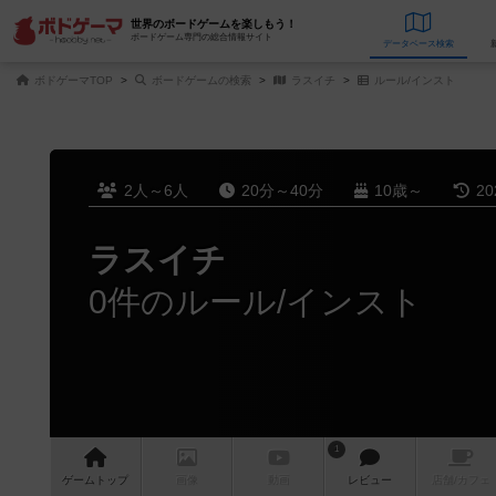
世界のボードゲームを楽しもう！
ボードゲーム専門の総合情報サイト
データベース
検
ボドゲーマTOP
ボードゲームの検索
ラスイチ
ルール/インスト
2人～6人
20分～40分
10歳～
2
ラスイチ
0件のルール/インスト
1
ゲーム
トップ
画像
動画
レビュー
店舗/
カフェ