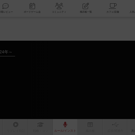
索
新着レビュー
ボードゲーム会
コミュニティ
掲示板一覧
024年～
リプレイ
日記
戦略
・コツ
ルール
/インスト
掲示板
拡張/関連
作
次