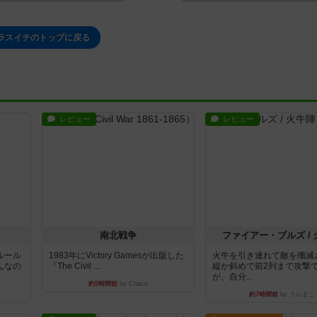
ラスイチのトップに戻る
レビュー
レビュー
南北戦争
ファイアー・ブルズ /
ルール
1983年にVictory Gamesが出版した
火牛を引き連れて敵を殲滅
んなの
『The Civil ...
縦か斜めで前2列まで攻撃
が、自分...
約5時間前
by Chaco
約7時間前
by うらまこ