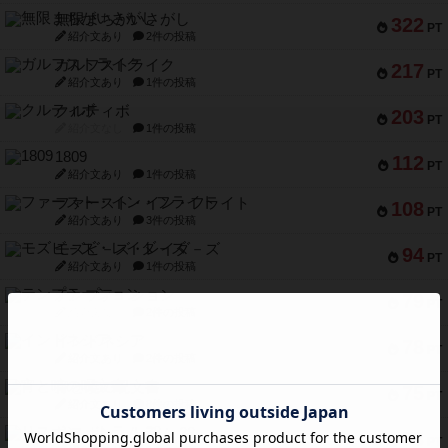
無限まちがいさがし
322
PT
紹介文あり
2件の投稿
ガルフストライク
217
PT
紹介文あり
1件の投稿
クルティボ
203
PT
紹介文なし
1件の投稿
1809
112
PT
紹介文あり
1件の投稿
ファースト・イン・フライト
108
PT
紹介文あり
3件の投稿
モズビ－ズ・レイダ－ズ
94
PT
紹介文あり
1件の投稿
テンプテーション
79
PT
紹介文なし
2件の投稿
インドネシア
78
PT
紹介文あり
2件の投稿
宵と暁の呪文書
75
PT
紹介文あり
8件の投稿
リスボン・トラム 28
73
PT