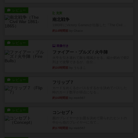
レビュー
充実
南北戦争
1983年にVictory Gamesが出版した『The Civil ...
約14時間前
by Chaco
レビュー
画像付き
ファイアー・ブルズ / 火牛陣
火牛を引き連れて敵を殲滅させる。縦か斜めで前2
列まで攻撃できるが、自分...
約16時間前
by うらまこ
レビュー
フリップ７
カードをめくるかパスをするかを決めてパスした
時のカード数字が得点になる...
約16時間前
by mob567
レビュー
コンセプト
親のプレイヤーがお題を決めて限られたヒントの
中から他のプレイヤーに当て...
約17時間前
by mob567