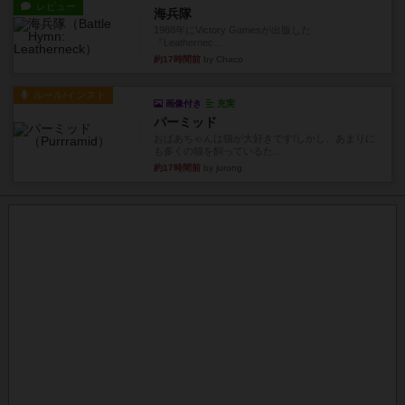
レビュー
海兵隊
1988年にVictory Gamesが出版した
『Leathernec...
約17時間前
by Chaco
ルール/インスト
画像付き
充実
パーミッド
おばあちゃんは猫が大好きです!しかし、あまりに
も多くの猫を飼っているた...
約17時間前
by jurong