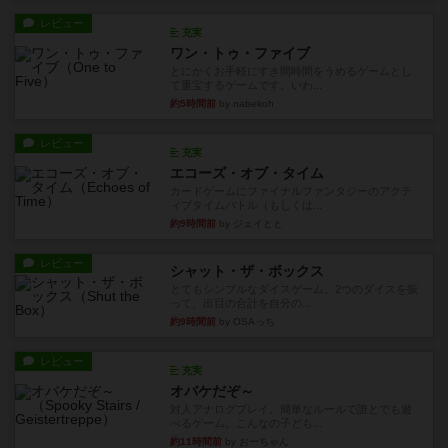
レビュー
充実
ワン・トゥ・ファイブ
とにかくお手軽にすき間時間をうめるゲームとし
て重宝するゲームです。いわ...
約5時間前
by nabekoh
レビュー
充実
エコーズ・オブ・タイム
カードゲームにファイナルファンタジーのアクテ
ィブタイムバトル（もしくは...
約9時間前
by ジェイとと
レビュー
シャット・ザ・ボックス
とてもシンプルなダイスゲーム。2つのダイスを振
って、出目の合計を自分の...
約9時間前
by OSAっち
レビュー
充実
オバケだぞ～
対人アナログプレイ。簡単なルールで誰とでも遊
べるゲーム。こんなの子ども...
約11時間前
by おーちゃん