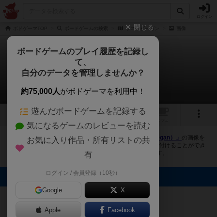
ログイン
閉じる
ボドゲーマTOP
ボードゲームの検索
ラス・ビーガン
画像
ボードゲームのプレイ履歴を記録し
て、
ラス・ビーガン
自分のデータを管理しませんか？
1件の画像
約75,000人
がボドゲーマを利用中！
遊んだボードゲームを記録する
1
トップ
画像
動画
レビュー
カフェ
気になるゲームのレビューを読む
ボドゲーマにログインすると、
「ラス・ビーガン（Las Vegan）」
の画像を
お気に入り作品・所有リストの共
アップロード出来たり、他のユーザーの投稿画像に評価を付けることができ
ます。また、トップ6の画像は様々なページで表示されます。
有
ログイン / 会員登録（10秒）
トップに表示される画像
Google
X
まつなが
Apple
Facebook