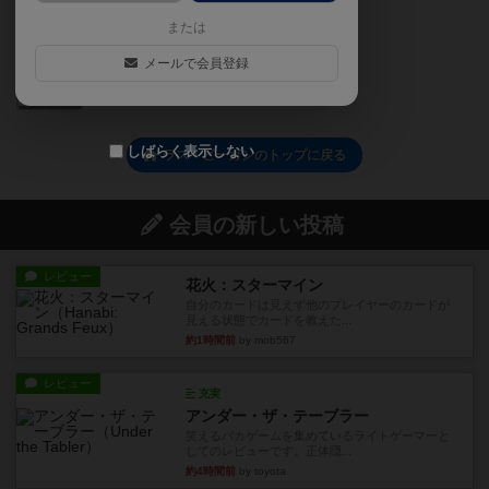
または
メールで会員登録
0
しばらく表示しない
ラス・ビーガンのトップに戻る
会員の新しい投稿
レビュー
花火：スターマイン
自分のカードは見えず他のプレイヤーのカードが
見える状態でカードを教えた...
約1時間前
by mob567
レビュー
充実
アンダー・ザ・テーブラー
笑えるバカゲームを集めているライトゲーマーと
してのレビューです。正体隠...
約4時間前
by toyota