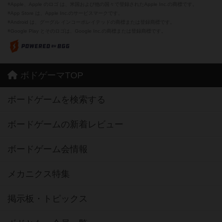
※Apple、Apple のロゴ は、米国および他の国々で登録されたApple Inc.の商標です。
※App Store は、Apple Inc.のサービスマークです。
※Android は、グーグル インコーポレイテッドの商標または登録商標です。
※Google Play とそのロゴは、Google Inc.の商標または登録商標です。
ボドゲーマTOP
ボードゲームを検索する
ボードゲームの新着レビュー
ボードゲーム会情報
メカニクス特集
掲示板・トピックス