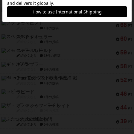
紹介文あり
9件の投稿
アマナイト
73
PT
紹介文なし
1件の投稿
ブラヴェスト
66
PT
紹介文なし
1件の投稿
スペクタキュラー
60
PT
紹介文なし
1件の投稿
スモールワールド
59
PT
紹介文あり
13件の投稿
ギャンブラー
58
PT
紹介文なし
2件の投稿
Bitter End ブタペスト救出作戦
52
PT
紹介文なし
1件の投稿
ラピード
46
PT
紹介文なし
1件の投稿
ザ・フラッフィー・ライト
44
PT
紹介文なし
0件の投稿
ふたつの城の物語
39
PT
紹介文あり
6件の投稿