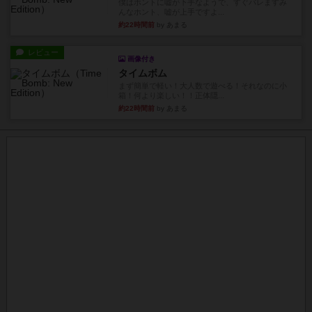
僕はホントに嘘が下手なようで、すぐバレますみ
んなホント、嘘が上手ですよ...
約22時間前
by あまる
レビュー
画像付き
タイムボム
まず簡単で軽い！大人数で遊べる！それなのに小
箱！何より楽しい！！正体隠...
約22時間前
by あまる