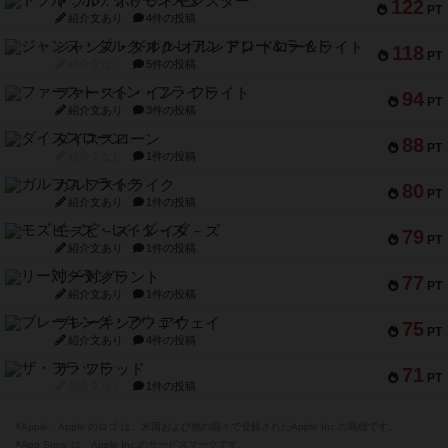
ドブル：ポケットモンスター
122
PT
紹介文あり
4件の投稿
ジャンヌ・ダルク-オルレアン ドロー＆ライト
118
PT
紹介文なし
5件の投稿
ファースト・イン・フライト
94
PT
紹介文あり
3件の投稿
ダイススローン
88
PT
紹介文なし
1件の投稿
ガルフストライク
80
PT
紹介文あり
1件の投稿
モズビ－ズ・レイダ－ズ
79
PT
紹介文あり
1件の投稿
リー対グラント
77
PT
紹介文あり
1件の投稿
ブレーキング・アウェイ
75
PT
紹介文あり
4件の投稿
ザ・フラッド
71
PT
紹介文なし
1件の投稿
※Apple、Apple のロゴ は、米国および他の国々で登録されたApple Inc.の商標です。
※App Store は、Apple Inc.のサービスマークです。