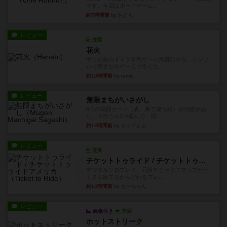
です。今回はボードゲーム...
約7時間前
by おとん
レビュー
充実
花火
ずっと前のドイツ年間ゲーム大賞ながら、シンプ
ルで簡単な小ゲームで今でも...
約10時間前
by tamio
レビュー
無限まちがいさがし
6つの場面カード（表、裏で違う絵）が何枚かあ
り、そのうち3つ選んで、同...
約12時間前
by ジェイとと
レビュー
充実
チケットトゥライド / チケットトゥライドアメリカ
デジタルソロプレイ。元祖チケライ？マップがた
くさん出てるからどれをプレ...
約14時間前
by おーちゃん
レビュー
画像付き
充実
ホットストリーク