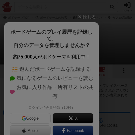
ログイン
閉じる
ボドゲーマTOP
ボードゲームの検索
レディ・ゴディバ
カフェ/店舗情報
ボードゲームのプレイ履歴を記録し
て、
レディ・ゴディバ
自分のデータを管理しませんか？
2店のカフェ/スペースが提供中
約75,000人
がボドゲーマを利用中！
遊んだボードゲームを記録する
1
2
トップ
画像
動画
レビュー
カフェ
気になるゲームのレビューを読む
レディ・ゴディバで遊ぶことができるボードゲームカフェ・プレイスペース
お気に入り作品・所有リストの共
が2店登録されています。公開プロフィールの都道府県が設定されたアカウン
トでログインすると、同じ都道府県内の店舗に絞り込むボタンが表示されま
有
す。
ログイン / 会員登録（10秒）
ボードゲームカフェ
Google
X
かくれがゲームカフェ ゆこる
北海道札幌市中央区南１条西５丁目１６ プレジデント松井100 B1
Apple
Facebook