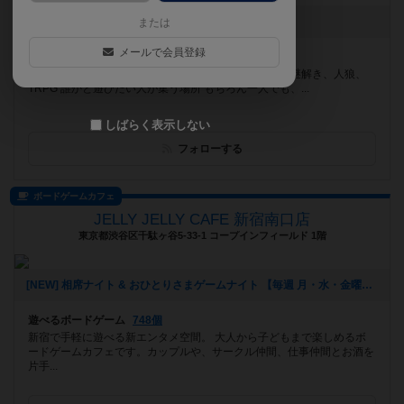
お知らせはありません
または
メールで会員登録
遊べるボードゲーム
1165個
「ゆっくり こっそり 遊べるお店」 ボードゲーム、謎解き、人狼、
TRPG 誰かと遊びたい人が集う場所 もちろん一人でも、...
しばらく表示しない
フォローする
ボードゲームカフェ
JELLY JELLY CAFE 新宿南口店
東京都渋谷区千駄ヶ谷5-33-1​ コープインフィールド 1階
[NEW] 相席ナイト & おひとりさまゲームナイト 【毎週 月・水・金曜日】（2020年02月28日 16時56分）
遊べるボードゲーム
748個
新宿で手軽に遊べる新エンタメ空間。 大人から子どもまで楽しめるボ
ードゲームカフェです。カップルや、サークル仲間、仕事仲間とお酒を
片手...