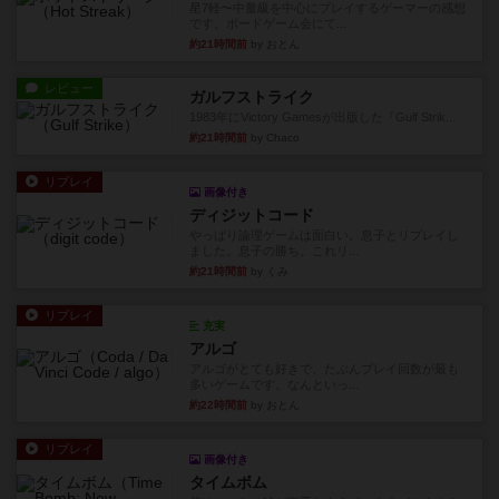
星7軽〜中量級を中心にプレイするゲーマーの感想
です。ボードゲーム会にて...
約21時間前
by おとん
レビュー
ガルフストライク
1983年にVictory Gamesが出版した『Gulf Strik...
約21時間前
by Chaco
リプレイ
画像付き
ディジットコード
やっぱり論理ゲームは面白い。息子とリプレイし
ました。息子の勝ち。これリ...
約21時間前
by くみ
リプレイ
充実
アルゴ
アルゴがとても好きで、たぶんプレイ回数が最も
多いゲームです。なんといっ...
約22時間前
by おとん
リプレイ
画像付き
タイムボム