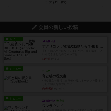
フォローする
会員の新しい投稿
レビュー
画像付き
アグリコラ：牧場の動物たち THE BIG BOX
長らく積みゲーになってましたが、腰を据えてプ
レイできましたのでやってみ...
41分前
by くみ
レビュー
充実
宵と暁の呪文書
4/5点呪文を修得したり使い魔にトークンを捧げた
りして得点を増やしてい...
約4時間前
by ワタル
レビュー
画像付き
充実
ワンラウンド
星5軽〜中量級を中心にプレイするゲーマーの感想