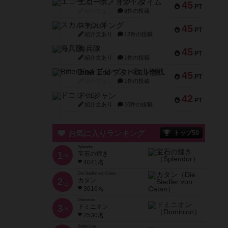
エコーズ・オブ・タイム
45
PT
紹介文なし
8件の投稿
スカルキング
45
PT
紹介文あり
12件の投稿
海兵隊
45
PT
紹介文あり
1件の投稿
Bitter End ブタペスト救出作戦
45
PT
紹介文なし
1件の投稿
ドコジャン
42
PT
紹介文あり
10件の投稿
お気に入りランキング
トップ50
Splendor
1
宝石の煌き
位
4041名
Die Siedler von Catan
2
カタン
位
3616名
Dominion
3
ドミニオン
位
2530名
Battle Line