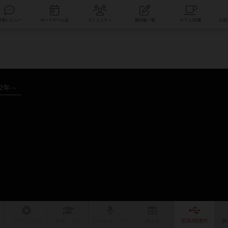
索
新着レビュー
ボードゲーム会
コミュニティ
掲示板一覧
02年～
リプレイ
日記
戦略
・コツ
ルール
/インスト
掲示板
拡張/関連
作
次