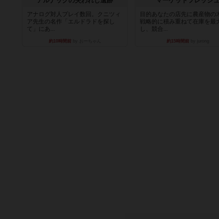
アルナックの失われし遺跡
マーケットフレッシ
アナログ対人プレイ数回。クニツィ
目的あなたの店先に農産物の
ア先生の名作「エルドラドを探し
戦略的に積み重ねて在庫を最
て」にあ...
し、競合...
約10時間前
by おーちゃん
約15時間前
by jurong