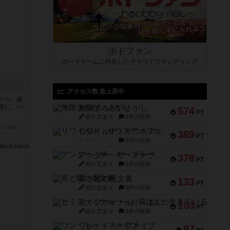
ボドファン
ボードゲームに特化したクラウドファンディング
アクセス数 急上昇中
から、超
感じ。パ
無限まちがいさがし
574
PT
紹介文あり
2件の投稿
ーム家族)
リワイルド：サウスアメリカ
389
PT
紹介文なし
2件の投稿
アンダー・ザ・テーブラー
378
PT
紹介文あり
1件の投稿
宵と暁の呪文書
133
PT
紹介文あり
8件の投稿
セミファイナル ～お前はまだ生きている～
103
PT
紹介文あり
1件の投稿
ワン・トゥ・ファイブ
97