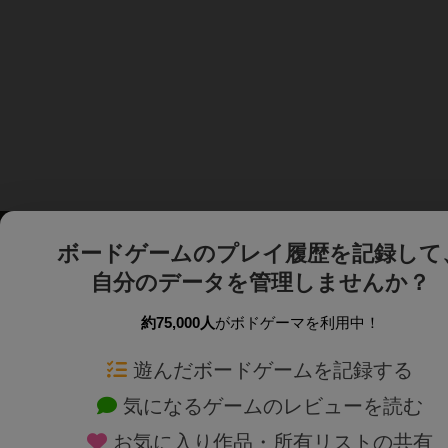
ボードゲームのプレイ履歴を記録して
自分のデータを管理しませんか？
約75,000人
がボドゲーマを利用中！
ボドゲーマTOP
ボードゲーム通販
遊んだボードゲームを記録する
気になるゲームのレビューを読む
ボードゲームを検索する
新作・再入荷情報
お気に入り作品・所有リストの共有
ボードゲームの新着レビュー
定番ボードゲームの通販