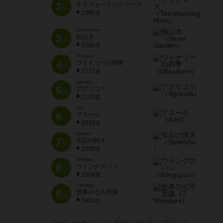
2
テラフォーミングマーズ
位
2395名
Stone Garden
3
枯山水
位
2280名
Viticulture
4
ワイナリーの四季
位
2272名
Agricola
5
アグリコラ
位
2120名
Azul
6
アズール
位
2034名
Splendor
7
宝石の煌き
位
2029名
Wingspan
8
ウイングスパン
位
2006名
7 Wonders
9
世界の七不思議
位
1920名
※Apple、Apple のロゴ は、米国および他の国々で登録された