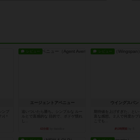
レビュー
レビュー
エージェントアベニュー
ウイングスパン
シンプ
追いついたら勝ち。シンプルな ルー
期待値を上げすぎた、とい
♪(＾
ルとで直感的な 目的で、ボドゲ慣れ
直な感想。２人で何度かプ
し...
こでも...
42分前
by daisdice
約1時間前
by S