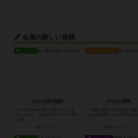
会員の新しい投稿
レビュー
ルール/インスト
ふたつの街の物語
ざりかに将棋
タイルを4×4で並べて街づくりしま
３種類の駒だけが登場する超
す。ただし、街は各プレイヤーの間
ルな将棋系ゲーム入門作品です
にあ...
＾)...
2分前
by ジェイとと
21分前
by あんちっく