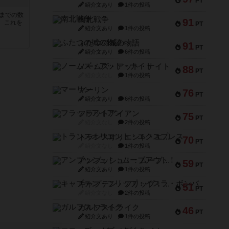
PT
紹介文あり
1件の投稿
5までの数
南北戦争
91
。これを
PT
紹介文あり
1件の投稿
ふたつの城の物語
91
PT
紹介文あり
6件の投稿
ノームズ・アット・ナイト
88
PT
紹介文なし
1件の投稿
マーリン
76
PT
紹介文あり
6件の投稿
フラットアイアン
75
PT
紹介文なし
2件の投稿
トランスオリエント・エクスプレス
70
PT
紹介文なし
1件の投稿
アンブッシュ！：ムーブアウト！
59
PT
紹介文あり
1件の投稿
キャプテン・フリップ：イスラ・ボンバ
51
PT
紹介文なし
2件の投稿
ガルフストライク
46
PT
紹介文あり
1件の投稿