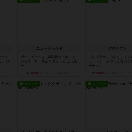
レビュー
レビュー
ニューオールド
デクリプト
カード
ボードゲームを1,000個以上持って
プレイ感がしっかりしてる
」 状
いるユーザー視点で良かった点と悪
ボードゲームやったなって
か...
ーティ...
d）
約7時間前
by オグランド（Oguland）
約8時間前
by ヒロ(新！ボードゲ
レビュー
レビュー