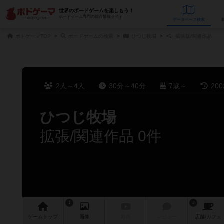
世界のボードゲームを楽しもう！
ボードゲーム専門の総合情報サイト
データベース
検
ボドゲーマTOP
ボードゲームの検索
ひつじ牧場
拡張版/関連作品
2人～4人
30分～40分
7歳～
20
ひつじ牧場
拡張/関連作品 0件
1
2
ゲーム
トップ
画像
動画
レビュー
店舗/
カフェ