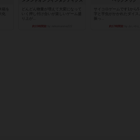
ュ
メメントオンラインタクティクス
ヘックメック
木箱を
どんどん物量が増えて大変になって
サイコロゲームです1から
大化
いく押し付け合いが楽しいゲーム盛
字と芋虫がかかれたダイス
り上が...
振っ...
約15時間前
by nekomanma222
約17時間前
by みいやん