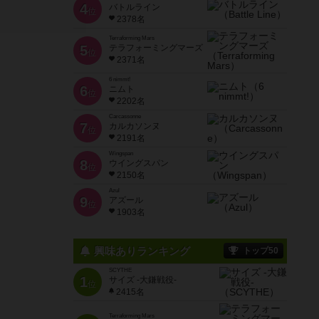
4
バトルライン
位
2378名
Terraforming Mars
5
テラフォーミングマーズ
位
2371名
6 nimmt!
6
ニムト
位
2202名
Carcassonne
7
カルカソンヌ
位
2191名
Wingspan
8
ウイングスパン
位
2150名
Azul
9
アズール
位
1903名
興味ありランキング
トップ50
SCYTHE
1
サイズ -大鎌戦役-
位
2415名
Terraforming Mars