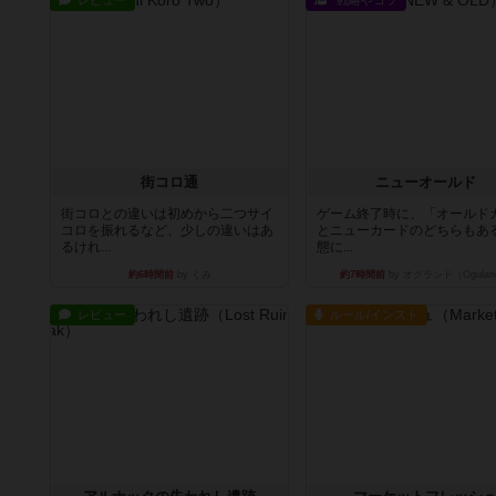
レビュー
戦略やコツ
街コロ通
ニューオールド
街コロとの違いは初めから二つサイ
ゲーム終了時に、「オールド
コロを振れるなど、少しの違いはあ
とニューカードのどちらもある
るけれ...
態に...
約6時間前
by くみ
約7時間前
by オグランド（Ogulan
レビュー
ルール/インスト