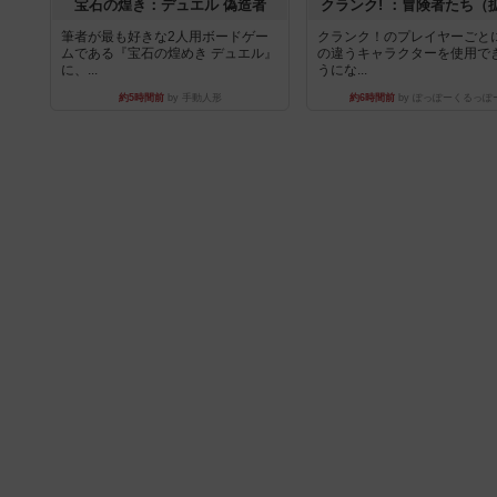
宝石の煌き：デュエル 偽造者
クランク! ：冒険者たち（
筆者が最も好きな2人用ボードゲー
クランク！のプレイヤーごと
ムである『宝石の煌めき デュエル』
の違うキャラクターを使用で
に、...
うにな...
約5時間前
by 手動人形
約6時間前
by ぽっぽーくるっぽ