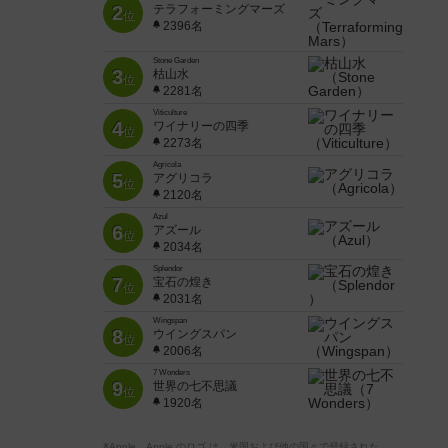
2
テラフォーミングマーズ
位
2396名
Stone Garden
3
枯山水
位
2281名
Viticulture
4
ワイナリーの四季
位
2273名
Agricola
5
アグリコラ
位
2120名
Azul
6
アズール
位
2034名
Splendor
7
宝石の煌き
位
2031名
Wingspan
8
ウイングスパン
位
2006名
7 Wonders
9
世界の七不思議
位
1920名
※Apple、Apple のロゴ は、米国および他の国々で登録された