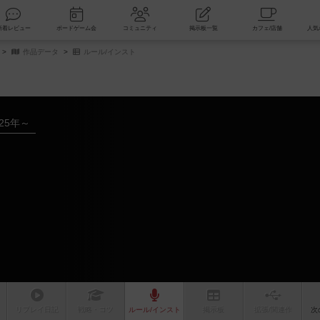
索
新着レビュー
ボードゲーム会
コミュニティ
掲示板一覧
作品データ
ルール/インスト
025年～
リプレイ
日記
戦略
・コツ
ルール
/インスト
掲示板
拡張/関連
作
次