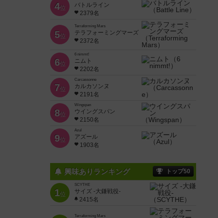
4
バトルライン
位
2379名
Terraforming Mars
5
テラフォーミングマーズ
位
2372名
6 nimmt!
6
ニムト
位
2202名
Carcassonne
7
カルカソンヌ
位
2191名
Wingspan
8
ウイングスパン
位
2150名
Azul
9
アズール
位
1903名
興味ありランキング
トップ50
SCYTHE
1
サイズ -大鎌戦役-
位
2415名
Terraforming Mars