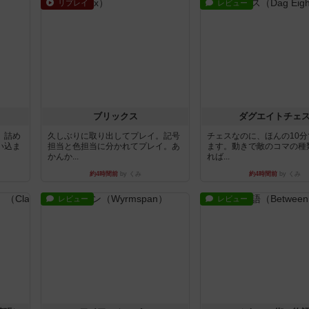
リプレイ
レビュー
ブリックス
ダグエイトチェ
。詰め
久しぶりに取り出してプレイ。記号
チェスなのに、ほんの10
い込ま
担当と色担当に分かれてプレイ。あ
ます。動きで敵のコマの種
かんか...
れば...
約4時間前
by くみ
約4時間前
by くみ
レビュー
レビュー