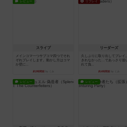
レビュー
リプレイ
スライプ
リーダーズ
メインコマ一つサブコマ四つでそれ
久しぶりに取り出してプレイ
ぞれプレイします。動かし方はコマ
きれなかった…であっさり追
か壁に...
れて負...
約3時間前
by くみ
約4時間前
by くみ
レビュー
レビュー