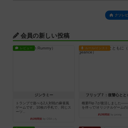
クソレ
会員の新しい投稿
レビュー
ルール/インスト
ジンラミー
フリップ７：復讐心とと
トランプで遊べる2人対戦の麻雀風
概要Flip 7が復活しました―
ゲームです。10枚の手札で、同じス
を伴って!オリジナルゲームの楽し
ーツ...
約2時間前
by jurong
約2時間前
by OSAっち