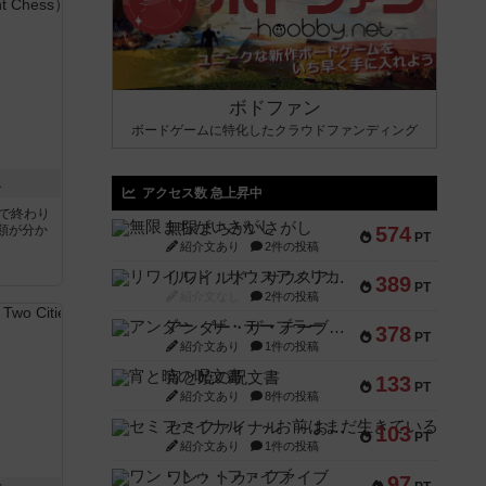
ボドファン
ボードゲームに特化したクラウドファンディング
ス
アクセス数 急上昇中
分で終わり
無限まちがいさがし
類が分か
574
PT
紹介文あり
2件の投稿
リワイルド：サウスアメリカ
389
PT
紹介文なし
2件の投稿
アンダー・ザ・テーブラー
378
PT
紹介文あり
1件の投稿
宵と暁の呪文書
133
PT
紹介文あり
8件の投稿
セミファイナル ～お前はまだ生きている～
103
PT
紹介文あり
1件の投稿
ワン・トゥ・ファイブ
97