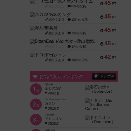
エコーズ・オブ・タイム
45
PT
紹介文なし
8件の投稿
スカルキング
45
PT
紹介文あり
12件の投稿
海兵隊
45
PT
紹介文あり
1件の投稿
Bitter End ブタペスト救出作戦
45
PT
紹介文なし
1件の投稿
ドコジャン
42
PT
紹介文あり
10件の投稿
お気に入りランキング
トップ50
Splendor
1
宝石の煌き
位
4042名
Die Siedler von Catan
2
カタン
位
3616名
Dominion
3
ドミニオン
位
2530名
Battle Line