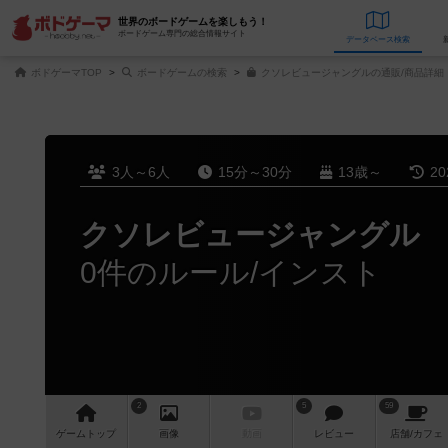
世界のボードゲームを楽しもう！
ボードゲーム専門の総合情報サイト
データベース
検
ボドゲーマTOP
ボードゲームの検索
クソレビュージャングルの通販/商品詳細
3人～6人
15分～30分
13歳～
2
クソレビュージャングル
0件のルール/インスト
2
5
59
ゲーム
トップ
画像
動画
レビュー
店舗/
カフェ