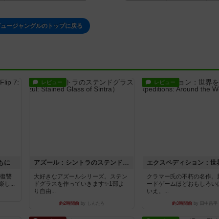
ビュージャングルのトップに戻る
レビュー
レビュー
もに
アズール：シントラのステンドグラス
―復讐
大好きなアズールシリーズ。ステン
クラマー氏の不朽の名作。
...
ドグラスを作っていきます✨1部よ
ードゲームほどおもしろい
り自由...
いえ。...
約2時間前
by しんたろ
約3時間前
by 田中昌平