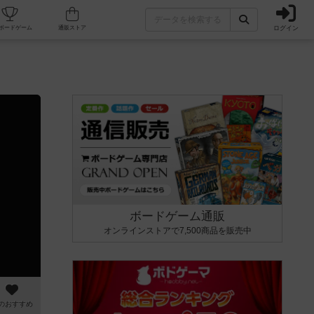
ログイン
カフェ/店舗
人気ボードゲーム
通販ストア
ボードゲーム通販
オンラインストアで7,500商品を販売中
のおすすめ