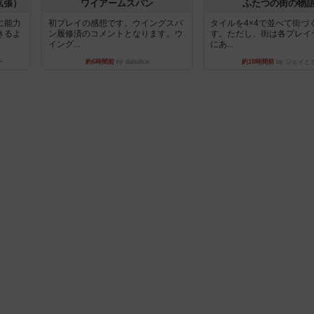
拡張）
ワイアームスパン
ふたつの街の物
に能力
初プレイの感想です。ウイングスパ
タイルを4×4で並べて街づ
きるよ
ン履修済のコメントとなります。ウ
す。ただし、街は各プレイ
イング...
にあ...
ー
約6時間前
by daisdice
約10時間前
by ジェイと