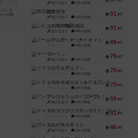
PT
語
紹介文あり
1件の投稿
くりしま
南北戦争
91
PT
ヤーの間
紹介文あり
1件の投稿
ふたつの城の物語
91
と
PT
紹介文あり
6件の投稿
ノームズ・アット・ナイト
88
PT
紹介文なし
1件の投稿
マーリン
76
PT
紹介文あり
6件の投稿
フラットアイアン
75
PT
紹介文なし
2件の投稿
トランスオリエント・エクスプレス
70
PT
紹介文なし
1件の投稿
アンブッシュ！：ムーブアウト！
59
PT
紹介文あり
1件の投稿
キャプテン・フリップ：イスラ・ボンバ
51
PT
紹介文なし
2件の投稿
ガルフストライク
46
PT
紹介文あり
1件の投稿