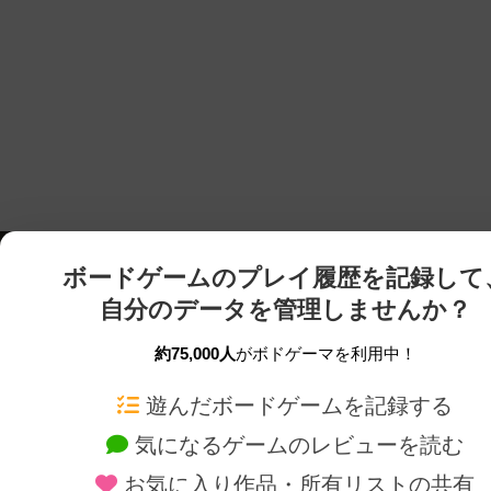
ボードゲームのプレイ履歴を記録して
自分のデータを管理しませんか？
約75,000人
がボドゲーマを利用中！
ボドゲーマTOP
ボードゲーム通販
遊んだボードゲームを記録する
気になるゲームのレビューを読む
ボードゲームを検索する
新作・再入荷情報
お気に入り作品・所有リストの共有
ボードゲームの新着レビュー
定番ボードゲームの通販