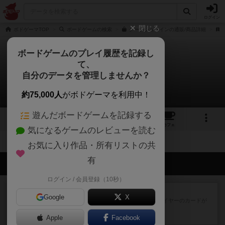
ログイン
閉じる
ボドゲーマTOP
ボードゲームの検索
クーフシュタインの通販/商品詳細
ボードゲームのプレイ履歴を記録し
て、
クーフシュタイン
自分のデータを管理しませんか？
拡張/関連作品 0件
約75,000人
がボドゲーマを利用中！
遊んだボードゲームを記録する
1
5
6
トップ
画像
動画
レビュー
カフェ
気になるゲームのレビューを読む
お気に入り作品・所有リストの共
有
会員の新しい投稿
ログイン / 会員登録（10秒）
レビュー
花火：スターマイン
Google
X
自分のカードは見えず他のプレイヤーのカードが
見える状態でカードを教えた...
Apple
約1時間前
by mob567
Facebook