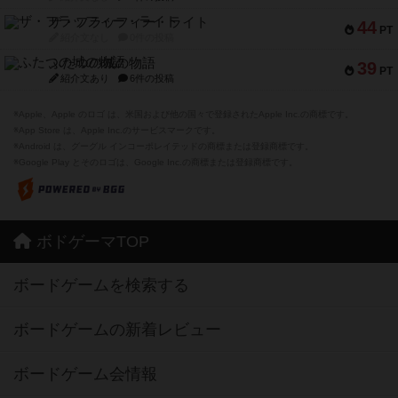
ザ・フラッフィー・ライト
44
PT
紹介文なし
0件の投稿
ふたつの城の物語
39
PT
紹介文あり
6件の投稿
※Apple、Apple のロゴ は、米国および他の国々で登録されたApple Inc.の商標です。
※App Store は、Apple Inc.のサービスマークです。
※Android は、グーグル インコーポレイテッドの商標または登録商標です。
※Google Play とそのロゴは、Google Inc.の商標または登録商標です。
ボドゲーマTOP
ボードゲームを検索する
ボードゲームの新着レビュー
ボードゲーム会情報