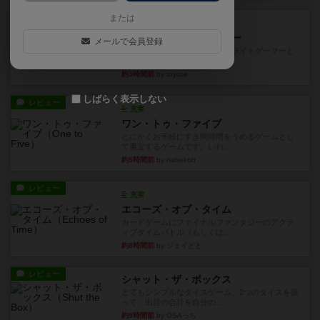
レビュー
または
充実
アンダー・ザ・テーブラー
メールで会員登録
笑えるバカゲームを集めているライトゲーマーと
してのレビューです。正体隠...
約3時間前
by toyota
しばらく表示しない
レビュー
充実
ワン・トゥ・ファイブ
とにかくお手軽にすき間時間をうめるゲームとし
て重宝するゲームです。いわ...
約5時間前
by nabekoh
レビュー
充実
エコーズ・オブ・タイム
カードゲームにファイナルファンタジーのアクテ
ィブタイムバトル（もしくは...
約8時間前
by ジェイとと
レビュー
シャット・ザ・ボックス
とてもシンプルなダイスゲーム。2つのダイスを振
って、出目の合計を自分の...
約9時間前
by OSAっち