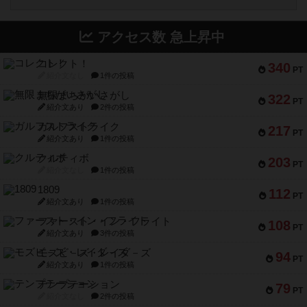
アクセス数 急上昇中
コレクト！
340
PT
紹介文なし
1件の投稿
無限まちがいさがし
322
PT
紹介文あり
2件の投稿
ガルフストライク
217
PT
紹介文あり
1件の投稿
クルティボ
203
PT
紹介文なし
1件の投稿
1809
112
PT
紹介文あり
1件の投稿
ファースト・イン・フライト
108
PT
紹介文あり
3件の投稿
モズビ－ズ・レイダ－ズ
94
PT
紹介文あり
1件の投稿
テンプテーション
79
PT
紹介文なし
2件の投稿