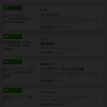
レビュー
充実
オバケだぞ～
対人アナログプレイ。簡単なルールで誰とでも遊
べるゲーム。こんなの子ども...
約10時間前
by おーちゃん
レビュー
充実
南北戦争
1983年にVictory Gamesが出版した『The Civil ...
約14時間前
by Chaco
レビュー
画像付き
ファイアー・ブルズ / 火牛陣
火牛を引き連れて敵を殲滅させる。縦か斜めで前2
列まで攻撃できるが、自分...
約16時間前
by うらまこ
レビュー
フリップ７
カードをめくるかパスをするかを決めてパスした
時のカード数字が得点になる...
約16時間前
by mob567