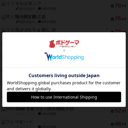
インドネシア
78
PT
紹介文あり
2件の投稿
宵と暁の呪文書
75
PT
紹介文あり
8件の投稿
リスボン・トラム 28
73
PT
紹介文あり
9件の投稿
アマナイト
73
PT
紹介文なし
1件の投稿
ブラヴェスト
66
PT
紹介文なし
1件の投稿
スペクタキュラー
60
PT
紹介文なし
1件の投稿
スモールワールド
59
PT
紹介文あり
13件の投稿
ギャンブラー
58
PT
紹介文なし
2件の投稿
Bitter End ブタペスト救出作戦
52
PT
紹介文なし
1件の投稿
ラピード
46
PT
紹介文なし
1件の投稿