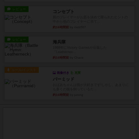
レビュー
コンセプト
親のプレイヤーがお題を決めて限られたヒントの
中から他のプレイヤーに当て...
約16時間前
by mob567
レビュー
海兵隊
1988年にVictory Gamesが出版した
『Leathernec...
約16時間前
by Chaco
ルール/インスト
画像付き
充実
パーミッド
おばあちゃんは猫が大好きです!しかし、あまりに
も多くの猫を飼っているた...
約16時間前
by jurong