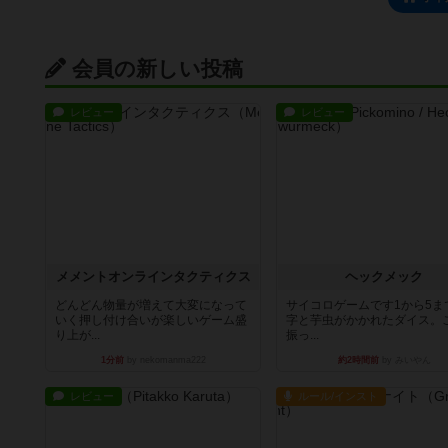
会員の新しい投稿
レビュー
レビュー
メメントオンラインタクティクス
ヘックメック
どんどん物量が増えて大変になって
サイコロゲームです1から5ま
いく押し付け合いが楽しいゲーム盛
字と芋虫がかかれたダイス。
り上が...
振っ...
1分前
by nekomanma222
約2時間前
by みいやん
レビュー
ルール/インスト