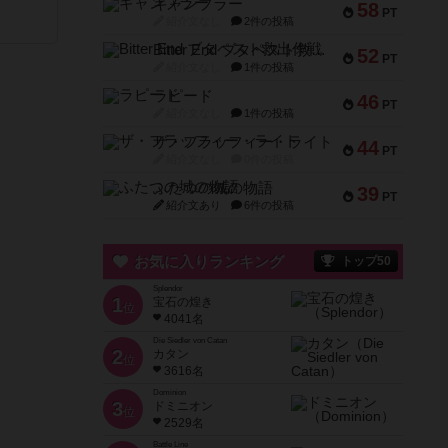
ギャンブラー
58
PT
紹介文なし
2件の投稿
Bitter End ブタペスト救出作戦
52
PT
紹介文なし
1件の投稿
ラピード
46
PT
紹介文なし
1件の投稿
ザ・フラッフィー・ライト
44
PT
紹介文なし
0件の投稿
ふたつの城の物語
39
PT
紹介文あり
6件の投稿
お気に入りランキング
トップ50
Splendor
1
宝石の煌き
位
4041名
Die Siedler von Catan
2
カタン
位
3616名
Dominion
3
ドミニオン
位
2529名
Battle Line