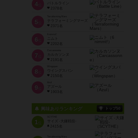
4
バトルライン
位
2378名
Terraforming Mars
5
テラフォーミングマーズ
位
2371名
6 nimmt!
6
ニムト
位
2202名
Carcassonne
7
カルカソンヌ
位
2191名
Wingspan
8
ウイングスパン
位
2150名
Azul
9
アズール
位
1903名
興味ありランキング
トップ50
SCYTHE
1
サイズ -大鎌戦役-
位
2415名
Terraforming Mars