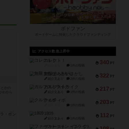
ボドファン
ボードゲームに特化したクラウドファンディング
アクセス数 急上昇中
コレクト！
340
PT
紹介文なし
1件の投稿
無限まちがいさがし
322
PT
紹介文あり
2件の投稿
ガルフストライク
217
ビとかの
PT
がわから
紹介文あり
1件の投稿
クルティボ
203
PT
紹介文なし
1件の投稿
1809
112
PT
紹介文あり
1件の投稿
ファースト・イン・フライト
108