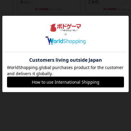
教えた...
正体隠...
約10時間前
by mob567
約12時間前
by toyota