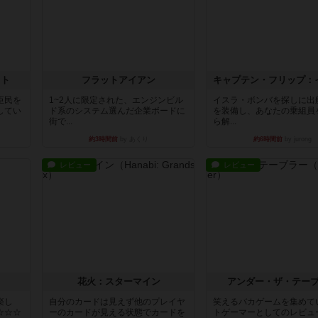
イト
フラットアイアン
臣民を
1~2人に限定された、エンジンビル
イスラ・ボンバを探しに出
してい
ド系のシステム選んだ企業ボードに
を装備し、あなたの乗組員
街で...
ら解...
約3時間前
by あくり
約6時間前
by jurong
レビュー
レビュー
花火：スターマイン
アンダー・ザ・テー
楽し
自分のカードは見えず他のプレイヤ
笑えるバカゲームを集めて
☆☆☆
ーのカードが見える状態でカードを
トゲーマーとしてのレビュ