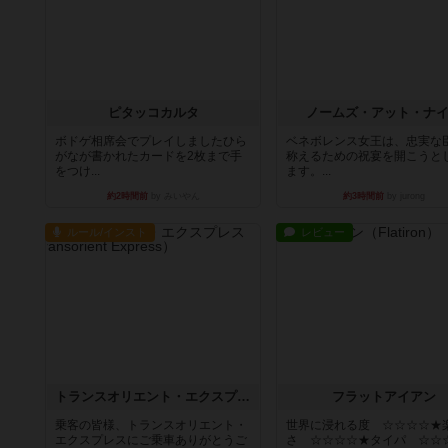
ピタッコカルタ
ノームズ・アット・ナ
ボドゲ相席会でプレイしましたひら
ベネボレンス女王は、忠実な
がなが書かれたカードを2枚まで手
称えるための祝宴を開こうと
をつけ...
ます。...
約2時間前
by みいやん
約3時間前
by jurong
ルール/インスト
レビュー
トランスオリエント・エクスプレス
フラットアイアン
乗客の皆様、トランスオリエント・
世界に浸れる度 ☆☆☆☆★
エクスプレスにご乗車ありがとうご
さ ☆☆☆☆★タイパ ☆☆