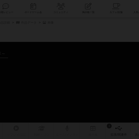
索
新着レビュー
ボードゲーム会
コミュニティ
掲示板一覧
商品詳細
作品データ
画像
年～
1
リプレイ
日記
戦略
・コツ
ルール
/インスト
掲示板
拡張/関連
作
次