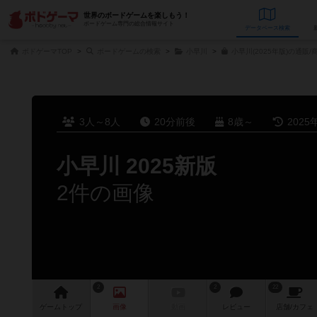
世界のボードゲームを楽しもう！
ボードゲーム専門の総合情報サイト
データベース
検
ボドゲーマTOP
ボードゲームの検索
小早川
小早川(2025年版)の通販/
3人～8人
20分前後
8歳～
2025
小早川 2025新版
2件の画像
2
2
22
ゲーム
トップ
画像
動画
レビュー
店舗/
カフェ