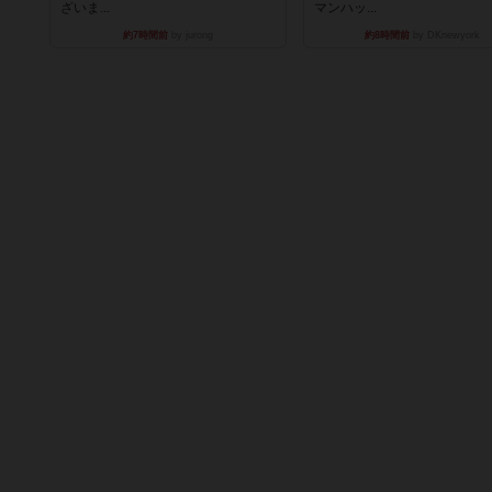
ざいま...
マンハッ...
約7時間前
by jurong
約8時間前
by DKnewyork