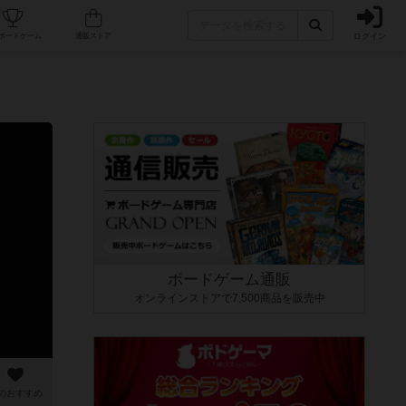
ログイン
カフェ/店舗
人気ボードゲーム
通販ストア
ボードゲーム通販
オンラインストアで7,500商品を販売中
のおすすめ