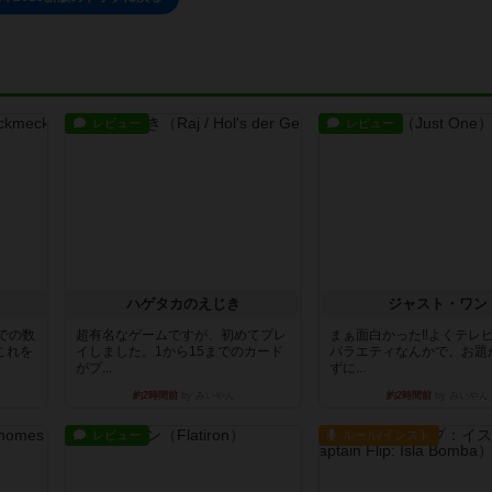
レビュー
レビュー
ハゲタカのえじき
ジャスト・ワン
での数
超有名なゲームですが、初めてプレ
まぁ面白かった‼️よくテレ
これを
イしました。1から15までのカード
バラエティなんかで、お題
がプ...
ずに...
約2時間前
by みいやん
約2時間前
by みいやん
レビュー
ルール/インスト