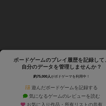
ボードゲームのプレイ履歴を記録して
自分のデータを管理しませんか？
約75,000人
がボドゲーマを利用中！
ボドゲーマTOP
ボードゲーム通販
遊んだボードゲームを記録する
気になるゲームのレビューを読む
ボードゲームを検索する
新作・再入荷情報
お気に入り作品・所有リストの共有
ボードゲームの新着レビュー
定番ボードゲームの通販