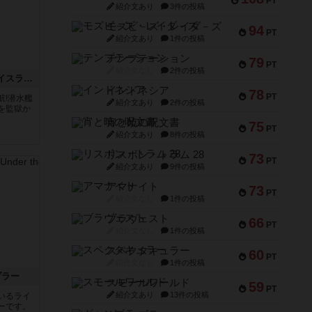
PT
紹介文あり
3件の投稿
モズビ－ズ・レイダ－ズ
94
PT
紹介文あり
1件の投稿
テンプテーション
79
PT
紹介文なし
2件の投稿
キャプテン・フリップ：イスラ・ボンバ
インドネシア
78
PT
航!潜水艦
紹介文あり
2件の投稿
を監獄か
宵と暁の呪文書
75
PT
紹介文あり
8件の投稿
リスボン・トラム 28
73
PT
紹介文あり
9件の投稿
アマナイト
73
PT
紹介文なし
1件の投稿
ブラヴェスト
66
PT
紹介文なし
1件の投稿
スペクタキュラー
60
PT
紹介文なし
1件の投稿
ブラー
スモールワールド
59
PT
紹介文あり
13件の投稿
いるライ
ーです。