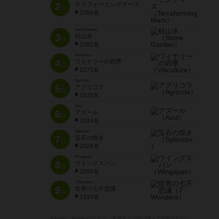
2
テラフォーミングマーズ
位
2394名
Stone Garden
3
枯山水
位
2281名
Viticulture
4
ワイナリーの四季
位
2272名
Agricola
5
アグリコラ
位
2120名
Azul
6
アズール
位
2034名
Splendor
7
宝石の煌き
位
2028名
Wingspan
8
ウイングスパン
位
2006名
7 Wonders
9
世界の七不思議
位
1919名
※Apple、Apple のロゴ は、米国および他の国々で登録された