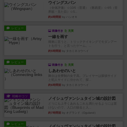
ウイングスパン
（全体評価）☆10/6（普通）（難易度）☆4/5（世
界観・見た目）☆5...
約4時間前
by ハシオキ
レビュー
画像付き
充実
一線を画す
簡単に言うと、トリックテイキングでモダンアー
トを行う、と言ったゲーム。...
約5時間前
by タカミネコウヘイ
レビュー
画像付き
充実
しあわせのいと
舞台は全寮制の女子高。プレイヤーは探偵サイド
と犯人サイドに分かれて、探...
約6時間前
by タカミネコウヘイ
戦略やコツ
ノイシュヴァンシュタイン城の設計図
どうにも上手くあれもこれも満たせるようには置
けないので、入口の除去と入...
約7時間前
by オグランド（Oguland）
レビュー
ノイシュヴァンシュタイン城の設計図