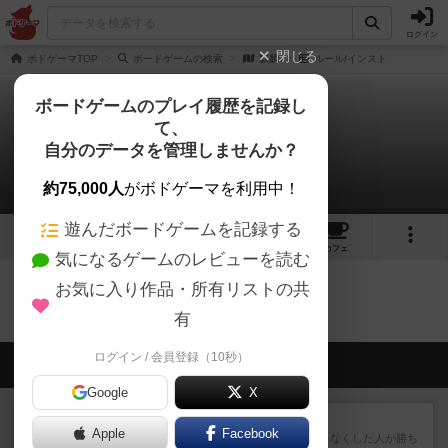
ログイン
閉じる
ボドゲーマTOP
ボードゲームの検索
麒麟
ルール/インスト
ボードゲームのプレイ履歴を記録し
て、
麒麟
自分のデータを管理しませんか？
0件のルール/インスト
約75,000人
がボドゲーマを利用中！
遊んだボードゲームを記録する
5
1
トップ
画像
動画
レビュー
カフェ
気になるゲームのレビューを読む
お気に入り作品・所有リストの共
麒麟のトップに戻る
有
ログイン / 会員登録（10秒）
会員の新しい投稿
Google
X
レビュー
ラミィキューブ
Apple
Facebook
数字の牌を出して1番早く手札をなくした人が勝ち