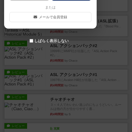
というシンプルだけど非常...
約2時間前
by ジョジョ
または
メールで会員登録
レビュー
ブラッドリーフ：タラワ（ASL拡張）
1996年にHeat of Battle社が出版した『Blood Re...
約3時間前
by Chaco
しばらく表示しない
レビュー
ASL アクションパック#2
1999年にMMP社が出版した『ASL Action Pack
#2』...
約3時間前
by Chaco
レビュー
ASL アクションパック#1
1997年にAvalon Hill社が出版した『ASL Action ...
約4時間前
by Chaco
レビュー
チャオチャオ
３～４人でわいわい遊ぶのにちょうどいい。ルー
ルは他の方が分かりやすく書...
約4時間前
by S
レビュー
充実