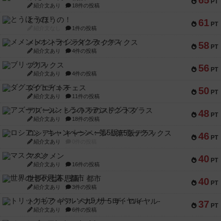
65
PT
紹介文あり
18件の投稿
とうほうの！
61
PT
紹介文なし
1件の投稿
メメントオンラインタクティクス
58
PT
紹介文あり
4件の投稿
ブリックス
56
PT
紹介文あり
4件の投稿
ダグエイトチェス
50
PT
紹介文あり
11件の投稿
アズール：シントラのステンドグラス
48
PT
紹介文あり
18件の投稿
ロシアン・キャンペーン：第5版デラックス
46
PT
紹介文あり
0件の投稿
マスクメン
40
PT
紹介文あり
16件の投稿
世界の七不思議：都市
40
PT
紹介文あり
3件の投稿
トリックギア - ペルソナ5 ザ・ロイヤル-
37
PT
紹介文あり
6件の投稿