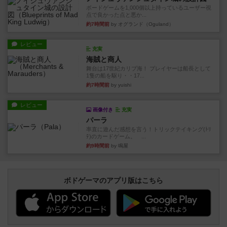
ボードゲームを1,000個以上持っているユーザー視
点で良かった点と悪か...
約7時間前
by オグランド（Oguland）
レビュー
充実
海賊と商人
舞台は17世紀カリブ海！ プレイヤーは船長として
1隻の船を駆り・・17...
約7時間前
by yuishi
レビュー
画像付き
充実
パーラ
率直に遊んだ感想を言う！トリックテイキング(ﾄﾘ
ﾃ)のカードゲーム。 ...
約9時間前
by 鳴屋
ボドゲーマのアプリ版はこちら