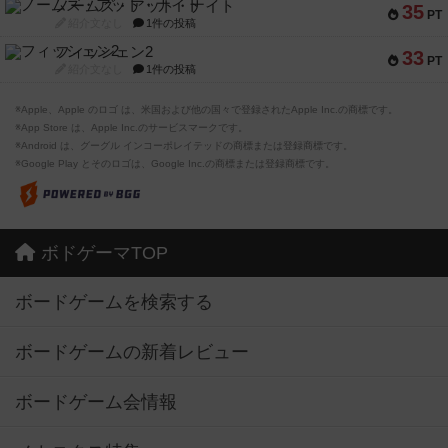
ノームズ・アット・ナイト
35
PT
紹介文なし
1件の投稿
フィッシェン2
33
PT
紹介文なし
1件の投稿
※Apple、Apple のロゴ は、米国および他の国々で登録されたApple Inc.の商標です。
※App Store は、Apple Inc.のサービスマークです。
※Android は、グーグル インコーポレイテッドの商標または登録商標です。
※Google Play とそのロゴは、Google Inc.の商標または登録商標です。
ボドゲーマTOP
ボードゲームを検索する
ボードゲームの新着レビュー
ボードゲーム会情報