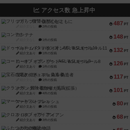
アクセス数 急上昇中
フリップ７：復讐心とともに
487
PT
紹介文なし
2件の投稿
コンテナ
148
PT
紹介文なし
1件の投稿
ドゥームド・バタリオンズ：ASLモジュール11
132
PT
紹介文あり
1件の投稿
コード・オブ・ブシドー：ASLモジュール8
126
PT
紹介文あり
1件の投稿
宝石の煌き：デュエル 偽造者
117
PT
紹介文なし
1件の投稿
クランク! ：冒険者たち（拡張）
101
PT
紹介文あり
4件の投稿
マーケットフレッシュ
80
PT
紹介文あり
1件の投稿
クロス・オブ・アイアン
68
PT
紹介文あり
3件の投稿
ふたつの街の物語