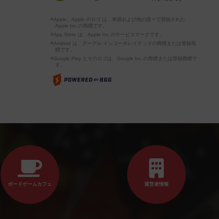
※Apple、Apple のロゴ は、米国および他の国々で登録された
Apple Inc.の商標です。
※App Store は、Apple Inc.のサービスマークです。
※Android は、グーグル インコーポレイテッドの商標または登録商
標です。
※Google Play とそのロゴは、Google Inc.の商標または登録商標で
す。
ボードゲームカフェ
運営者情報