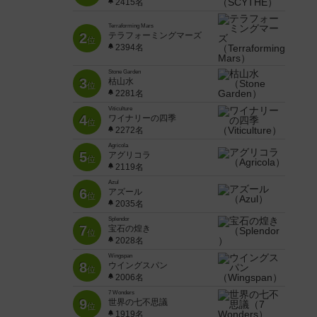
2415名
Terraforming Mars
2
テラフォーミングマーズ
位
2394名
Stone Garden
3
枯山水
位
2281名
Viticulture
4
ワイナリーの四季
位
2272名
Agricola
5
アグリコラ
位
2119名
Azul
6
アズール
位
2035名
Splendor
7
宝石の煌き
位
2028名
Wingspan
8
ウイングスパン
位
2006名
7 Wonders
9
世界の七不思議
位
1919名