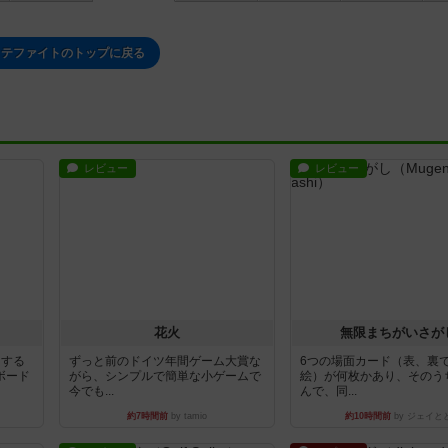
ラテファイトのトップに戻る
レビュー
レビュー
花火
無限まちがいさが
イする
ずっと前のドイツ年間ゲーム大賞な
6つの場面カード（表、裏
ボード
がら、シンプルで簡単な小ゲームで
絵）が何枚かあり、そのう
今でも...
んで、同...
約7時間前
by tamio
約10時間前
by ジェイと