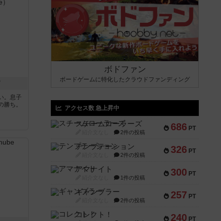
ボドファン
ボードゲームに特化したクラウドファンディング
ド
い。息子
の勝ち。
アクセス数 急上昇中
スチームローラーズ
686
PT
紹介文なし
2件の投稿
テンプテーション
326
PT
紹介文なし
2件の投稿
アマナイト
300
PT
紹介文なし
1件の投稿
ギャンブラー
257
PT
紹介文なし
2件の投稿
コレクト！
240
PT