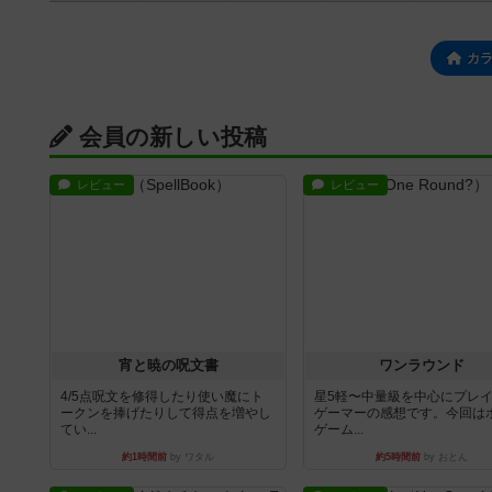
カ
会員の新しい投稿
レビュー
レビュー
宵と暁の呪文書
ワンラウンド
4/5点呪文を修得したり使い魔にト
星5軽〜中量級を中心にプレ
ークンを捧げたりして得点を増やし
ゲーマーの感想です。今回は
てい...
ゲーム...
約1時間前
by ワタル
約5時間前
by おとん