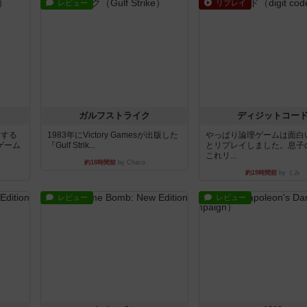
レビュー
リプレイ
ガルフストライク
ディジットコー
イする
1983年にVictory Gamesが出版した
やっぱり論理ゲームは面白
ゲーム
『Gulf Strik...
とリプレイしました。息子
これリ...
約18時間前
by Chaco
約19時間前
by くみ
レビュー
レビュー