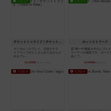
レビュー
レビュー
チケットトゥライド / チケットトゥライドアメリカ
ホットストリーク
デジタルソロプレイ。元祖チケラ
星7軽〜中量級を中心にプレ
イ？マップがたくさん出てるからど
ゲーマーの感想です。ボード
れをプレ...
会にて...
約11時間前
by おーちゃん
約18時間前
by おとん
リプレイ
リプレイ