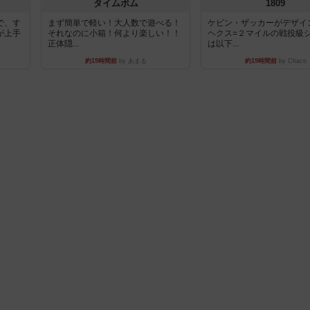
タイムボム
1809
で、す
まず簡単で軽い！大人数で遊べる！
ケビン・ザッカーがデザイ
が上手
それなのに小箱！何より楽しい！！
ヘクス=２マイルの戦役級
正体隠...
は以下...
約19時間前
by あまる
約19時間前
by Chaco