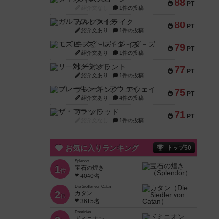
88
PT
紹介文なし
1件の投稿
ガルフストライク
80
PT
紹介文あり
1件の投稿
モズビ－ズ・レイダ－ズ
79
PT
紹介文あり
1件の投稿
リー対グラント
77
PT
紹介文あり
1件の投稿
ブレーキング・アウェイ
75
PT
紹介文あり
4件の投稿
ザ・フラッド
71
PT
紹介文なし
1件の投稿
お気に入りランキング
トップ50
Splendor
1
宝石の煌き
位
4040名
Die Siedler von Catan
2
カタン
位
3615名
Dominion
ドミニオン