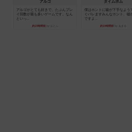
アルゴ
タイムボム
アルゴがとても好きで、たぶんプレ
僕はホントに嘘が下手なよう
イ回数が最も多いゲームです。なん
ぐバレますみんなホント、嘘
といっ...
ですよ...
約19時間前
by おとん
約19時間前
by あまる