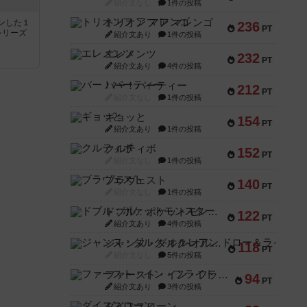
紹介文なし
1件の投稿
トリオンフ ア マレンゴ
ンした１
236
PT
シリーズ
紹介文あり
1件の投稿
エレメンツ
232
PT
紹介文あり
4件の投稿
バー！パーティー
212
PT
紹介文なし
1件の投稿
ギョッと
154
PT
紹介文あり
1件の投稿
クルティボ
152
PT
紹介文なし
1件の投稿
ブラヴェスト
140
PT
紹介文なし
1件の投稿
ドブル：ポケットモンスター
122
PT
紹介文あり
4件の投稿
ジャンヌ・ダルク-オルレアン ドロー＆ライト
118
PT
紹介文なし
5件の投稿
ファースト・イン・フライト
94
PT
紹介文あり
3件の投稿
ダイススローン