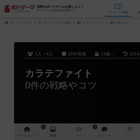
世界のボードゲームを楽しもう！
ボードゲーム専門の総合情報サイト
データベース
検
ボドゲーマTOP
ボードゲームの検索
カラテファイト
戦略やコツ
2人～4人
20分前後
13歳～
201
カラテファイト
0件の戦略やコツ
1
1
ゲーム
トップ
画像
動画
レビュー
店舗/
カフェ