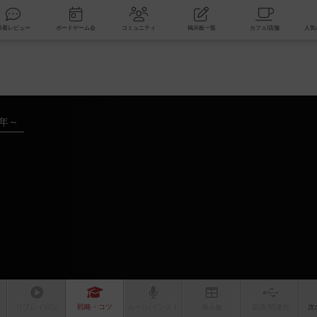
索
新着レビュー
ボードゲーム会
コミュニティ
掲示板一覧
4年～
リプレイ
日記
戦略
・コツ
ルール
/インスト
掲示板
拡張/関連
作
次