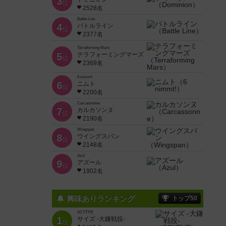
3
位
2528名
Battle Line
4
バトルライン
位
2377名
Terraforming Mars
5
テラフォーミングマーズ
位
2369名
6 nimmt!
6
ニムト
位
2200名
Carcassonne
7
カルカソンヌ
位
2190名
Wingspan
8
ウイングスパン
位
2148名
Azul
9
アズール
位
1902名
興味ありランキング
トップ50
SCYTHE
1
サイズ -大鎌戦役-
位