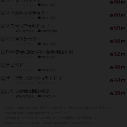
ブラヴェスト
66
PT
紹介文なし
1件の投稿
スペクタキュラー
60
PT
紹介文なし
1件の投稿
スモールワールド
59
PT
紹介文あり
13件の投稿
ギャンブラー
58
PT
紹介文なし
2件の投稿
Bitter End ブタペスト救出作戦
52
PT
紹介文なし
1件の投稿
ラピード
46
PT
紹介文なし
1件の投稿
ザ・フラッフィー・ライト
44
PT
紹介文なし
0件の投稿
ふたつの城の物語
39
PT
紹介文あり
6件の投稿
※Apple、Apple のロゴ は、米国および他の国々で登録されたApple Inc.の商標です。
※App Store は、Apple Inc.のサービスマークです。
※Android は、グーグル インコーポレイテッドの商標または登録商標です。
※Google Play とそのロゴは、Google Inc.の商標または登録商標です。