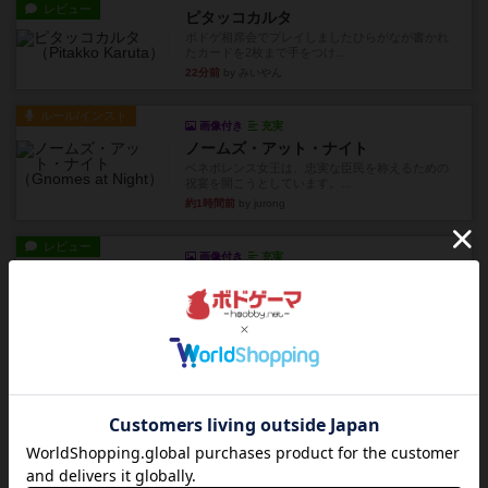
レビュー
ピタッコカルタ
ボドゲ相席会でプレイしましたひらがなが書かれ
たカードを2枚まで手をつけ...
22分前
by みいやん
ルール/インスト
画像付き
充実
ノームズ・アット・ナイト
ベネボレンス女王は、忠実な臣民を称えるための
祝宴を開こうとしています。...
約1時間前
by jurong
レビュー
画像付き
充実
フラットアイアン
1~2人に限定された、エンジンビルド系のシステ
ム選んだ企業ボードに街で...
約2時間前
by あくり
ルール/インスト
画像付き
充実
キャプテン・フリップ：イスラ・ボンバ
イスラ・ボンバを探しに出航!潜水艦を装備し、あ
なたの乗組員を監獄から解...
約4時間前
by jurong