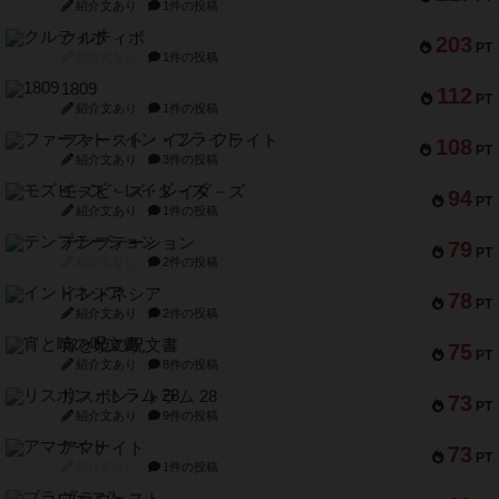
紹介文あり
1件の投稿
クルティボ
203
PT
紹介文なし
1件の投稿
1809
112
PT
紹介文あり
1件の投稿
ファースト・イン・フライト
108
PT
紹介文あり
3件の投稿
モズビ－ズ・レイダ－ズ
94
PT
紹介文あり
1件の投稿
テンプテーション
79
PT
紹介文なし
2件の投稿
インドネシア
78
PT
紹介文あり
2件の投稿
宵と暁の呪文書
75
PT
紹介文あり
8件の投稿
リスボン・トラム 28
73
PT
紹介文あり
9件の投稿
アマナイト
73
PT
紹介文なし
1件の投稿