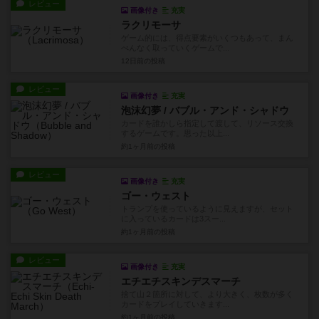
レビュー
画像付き
充実
ラクリモーサ
ゲーム的には、得点要素がいくつもあって、まん
べんなく取っていくゲームで...
12日前
の投稿
レビュー
画像付き
充実
泡沫幻夢 / バブル・アンド・シャドウ
カードを誰かしら指定して渡して、リソース交換
するゲームです。思った以上...
約1ヶ月前
の投稿
レビュー
画像付き
充実
ゴー・ウェスト
トランプを使っているように見えますが、セット
に入っているカードは3スー...
約1ヶ月前
の投稿
レビュー
画像付き
充実
エチエチスキンデスマーチ
捨て山２箇所に対して、より大きく、枚数が多く
カードをプレイしていきます...
約1ヶ月前
の投稿