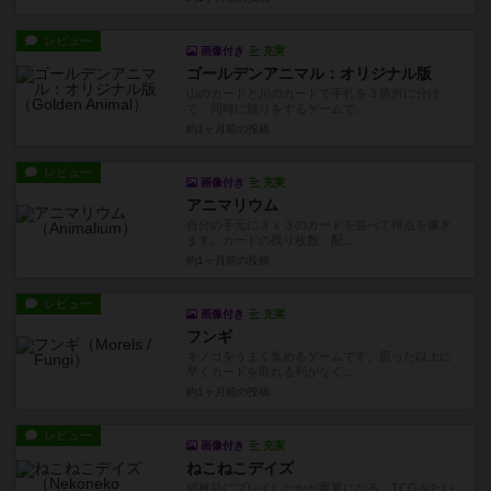
レビュー
画像付き
充実
ゴールデンアニマル：オリジナル版
山のカードと川のカードで手札を３箇所に分け
て、同時に競りをするゲームで...
約1ヶ月前
の投稿
レビュー
画像付き
充実
アニマリウム
自分の手元に３ｘ３のカードを並べて得点を稼ぎ
ます。カードの残り枚数、配...
約1ヶ月前
の投稿
レビュー
画像付き
充実
フンギ
キノコをうまく集めるゲームです。思った以上に
早くカードを取れる列がなく...
約1ヶ月前
の投稿
レビュー
画像付き
充実
ねこねこデイズ
何枚目にプレイしたかが重要になる、TCGみたい