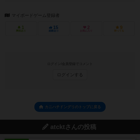
マイボードゲーム登録者
1
15
2
9
興味あり
経験あり
お気に入り
持ってる
ログイン/会員登録でコメント
ログインする
カニハチドングリのトップに戻る
atcktさんの投稿