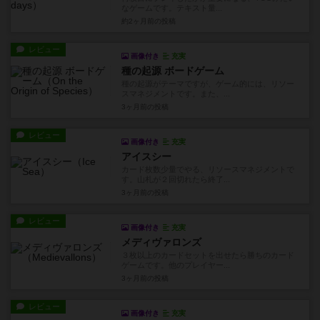
なゲームです。テキスト量...
約2ヶ月前
の投稿
レビュー
画像付き
充実
種の起源 ボードゲーム
種の起源がテーマですが、ゲーム的には、リソー
スマネジメントです。また、...
3ヶ月前
の投稿
レビュー
画像付き
充実
アイスシー
カード枚数少量でやる、リソースマネジメントで
す。山札が２回切れたら終了...
3ヶ月前
の投稿
レビュー
画像付き
充実
メディヴァロンズ
３枚以上のカードセットを出せたら勝ちのカード
ゲームです。他のプレイヤー...
3ヶ月前
の投稿
レビュー
画像付き
充実