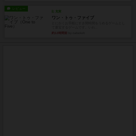
レビュー
充実
ワン・トゥ・ファイブ
とにかくお手軽にすき間時間をうめるゲームとし
て重宝するゲームです。いわ...
約12時間前
by nabekoh