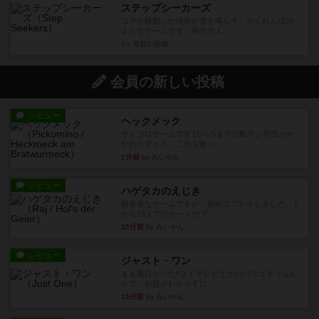
ステップシーカーズ
コマが移動した場所が音を鳴らす、かくれんぼの
ようなゲームです。探す方１...
3ヶ月前
の投稿
会員の新しい投稿
レビュー
ヘックメック
サイコロゲームです1から5までの数字と芋虫がか
かれたダイス。これを振っ...
1分前
by みいやん
レビュー
ハゲタカのえじき
超有名なゲームですが、初めてプレイしました。1
から15までのカードがプ...
10分前
by みいやん
レビュー
ジャスト・ワン
まぁ面白かった‼️よくテレビとかのバラエティなん
かで、お題がわからずに...
15分前
by みいやん