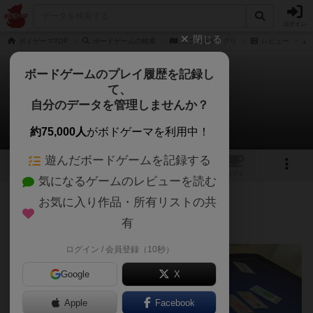
ログイン
閉じる
ボドゲーマTOP
ボードゲームの検索
カニハチドングリ
レビュー
ボードゲームのプレイ履歴を記録し
て、
カニハチドングリ
自分のデータを管理しませんか？
atcktさんのレビュー
約75,000人
がボドゲーマを利用中！
遊んだボードゲームを記録する
4
1
トップ
画像
動画
レビュー
カフェ
気になるゲームのレビューを読む
お気に入り作品・所有リストの共
112名
1名
0
8ヶ月前
有
ログイン / 会員登録（10秒）
Google
X
Apple
Facebook