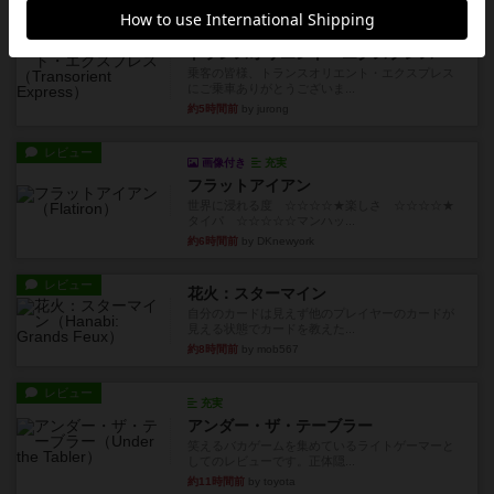
ルール/インスト
画像付き
充実
トランスオリエント・エクスプレス
乗客の皆様、トランスオリエント・エクスプレス
にご乗車ありがとうございま...
約5時間前
by jurong
レビュー
画像付き
充実
フラットアイアン
世界に浸れる度 ☆☆☆☆★楽しさ ☆☆☆☆★
タイパ ☆☆☆☆☆マンハッ...
約6時間前
by DKnewyork
レビュー
花火：スターマイン
自分のカードは見えず他のプレイヤーのカードが
見える状態でカードを教えた...
約8時間前
by mob567
レビュー
充実
アンダー・ザ・テーブラー
笑えるバカゲームを集めているライトゲーマーと
してのレビューです。正体隠...
約11時間前
by toyota