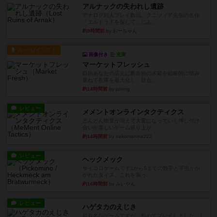
アルナックの失われし遺跡
アナログ対人プレイ数回。クニツィア先生の名作
「エルドラドを探して」にあ...
約9時間前
by おーちゃん
ルール/インスト
画像付き
充実
マーケットフレッシュ
目的あなたの店先に農産物の木箱を戦略的に積み
重ねて在庫を最大化し、競合...
約14時間前
by jurong
レビュー
メメントオンラインタクティクス
どんどん物量が増えて大変になっていく押し付け
合いが楽しいゲーム盛り上が...
約14時間前
by nekomanma222
レビュー
ヘックメック
サイコロゲームです1から5までの数字と芋虫がか
かれたダイス。これを振っ...
約16時間前
by みいやん
レビュー
ハゲタカのえじき
超有名なゲームですが、初めてプレイしました。1