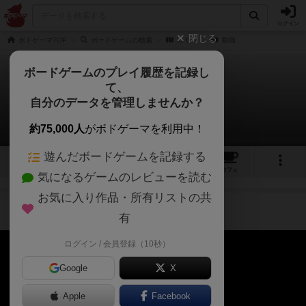
ログイン
閉じる
ボドゲーマTOP
ボードゲームの検索
カモン
動画
ボードゲームのプレイ履歴を記録し
て、
カモン
自分のデータを管理しませんか？
1件の動画
約75,000人
がボドゲーマを利用中！
遊んだボードゲームを記録する
2
1
1
1
トップ
画像
動画
レビュー
カフェ
気になるゲームのレビューを読む
お気に入り作品・所有リストの共
作品紹介
ルール説明
4年以上前
有
ログイン / 会員登録（10秒）
Google
X
Apple
Facebook