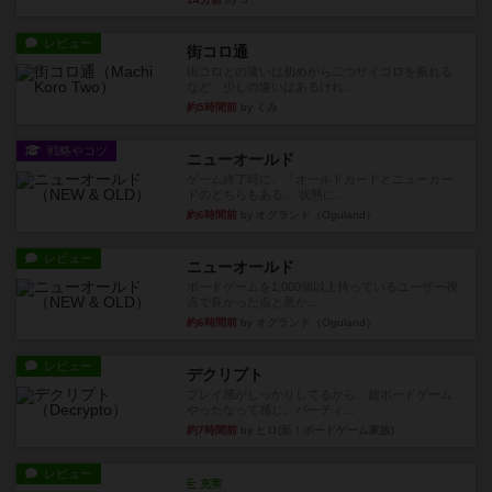
レビュー
街コロ通
街コロとの違いは初めから二つサイコロを振れる
など、少しの違いはあるけれ...
約5時間前
by くみ
戦略やコツ
ニューオールド
ゲーム終了時に、「オールドカードとニューカー
ドのどちらもある」 状態に...
約6時間前
by オグランド（Oguland）
レビュー
ニューオールド
ボードゲームを1,000個以上持っているユーザー視
点で良かった点と悪か...
約6時間前
by オグランド（Oguland）
レビュー
デクリプト
プレイ感がしっかりしてるから、超ボードゲーム
やったなって感じ。パーティ...
約7時間前
by ヒロ(新！ボードゲーム家族)
レビュー
充実