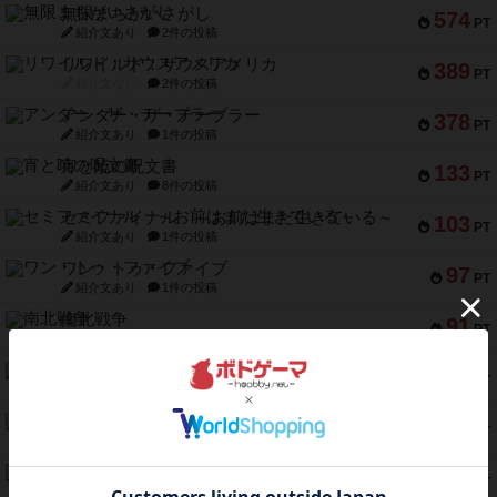
無限まちがいさがし
574
PT
紹介文あり
2件の投稿
リワイルド：サウスアメリカ
389
PT
紹介文なし
2件の投稿
アンダー・ザ・テーブラー
378
PT
紹介文あり
1件の投稿
宵と暁の呪文書
133
PT
紹介文あり
8件の投稿
セミファイナル ～お前はまだ生きている～
103
PT
紹介文あり
1件の投稿
ワン・トゥ・ファイブ
97
PT
紹介文あり
1件の投稿
南北戦争
91
PT
紹介文あり
1件の投稿
ふたつの城の物語
91
PT
紹介文あり
6件の投稿
ノームズ・アット・ナイト
88
PT
紹介文なし
1件の投稿
マーリン
76
PT
紹介文あり
6件の投稿