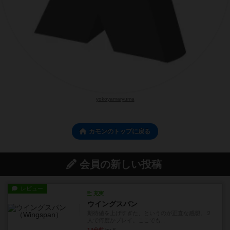
yokoyamaryuma
カモンのトップに戻る
会員の新しい投稿
レビュー
充実
ウイングスパン
期待値を上げすぎた、というのが正直な感想。２
人で何度かプレイ。ここでも...
14分前
by S