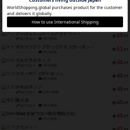
フラットアイアン
75
PT
紹介文なし
2件の投稿
トランスオリエント・エクスプレス
70
PT
紹介文なし
1件の投稿
アンブッシュ！：ムーブアウト！
59
PT
紹介文あり
1件の投稿
キャプテン・フリップ：イスラ・ボンバ
51
PT
紹介文なし
2件の投稿
ガルフストライク
46
PT
紹介文あり
1件の投稿
エコーズ・オブ・タイム
45
PT
紹介文なし
8件の投稿
スカルキング
45
PT
紹介文あり
12件の投稿
海兵隊
45
PT
紹介文あり
1件の投稿
Bitter End ブタペスト救出作戦
45
PT
紹介文なし
1件の投稿
ドコジャン
42
PT