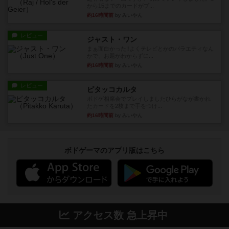
から15までのカードがプ...
約16時間前
by みいやん
レビュー
ジャスト・ワン
まぁ面白かった‼️よくテレビとかのバラエティなん
かで、お題がわからずに...
約16時間前
by みいやん
レビュー
ピタッコカルタ
ボドゲ相席会でプレイしましたひらがなが書かれ
たカードを2枚まで手をつけ...
約16時間前
by みいやん
ボドゲーマのアプリ版はこちら
アクセス数 急上昇中