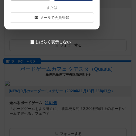
お知らせはありません
または
遊べるボードゲーム
476個
メールで会員登録
しばらく表示しない
フォローする
ボードゲームカフェ
ボードゲームカフェ クアスタ（Quasta）
新潟県新潟市中央区蒲原町9-9
[NEW] 9月のマーダーミステリー（2020年11月13日 23時07分）
遊べるボードゲーム
2161個
「ボードゲームをより身近に」 新潟発＆初！2,200種類以上のボードゲ
ームで遊べるカフェです
フォローする