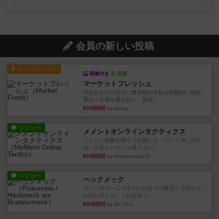
会員の新しい投稿
ルール/インスト
画像付き
充実
マーケットフレッシュ
目的あなたの店先に農産物の木箱を戦略的に積み
重ねて在庫を最大化し、競合...
約4時間前
by jurong
レビュー
メメントオンラインタクティクス
どんどん物量が増えて大変になっていく押し付け
合いが楽しいゲーム盛り上が...
約4時間前
by nekomanma222
レビュー
ヘックメック
サイコロゲームです1から5までの数字と芋虫がか
かれたダイス。これを振っ...
約6時間前
by みいやん