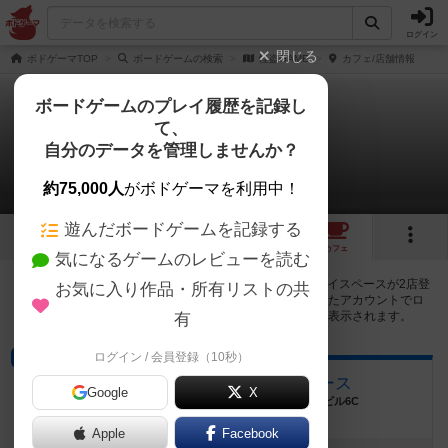
ログイン
閉じる
ボドゲーマTOP
ボードゲームの検索
怪盗GAME
カフェ/店舗情報
ボードゲームのプレイ履歴を記録し
て、
怪盗GAME
自分のデータを管理しませんか？
2店のカフェ/スペースが提供中
約75,000人
がボドゲーマを利用中！
遊んだボードゲームを記録する
7
4
1
2
トップ
画像
動画
レビュー
カフェ
気になるゲームのレビューを読む
怪盗GAMEで遊ぶことができるボードゲームカフェ・プレイスペースが2店登
お気に入り作品・所有リストの共
録されています。公開プロフィールの都道府県が設定されたアカウントでロ
グインすると、同じ都道府県内の店舗に絞り込むボタンが表示されます。
有
ログイン / 会員登録（10秒）
ボードゲームカフェ
ボードゲームカフェ シュパース
Google
X
愛知県名古屋市中区栄2丁目2-1 広小路伏見中駒ビル6C
Apple
Facebook