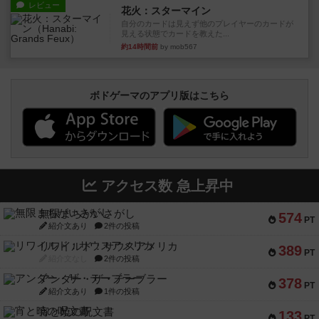
レビュー
花火：スターマイン
自分のカードは見えず他のプレイヤーのカードが
見える状態でカードを教えた...
約14時間前
by mob567
ボドゲーマのアプリ版はこちら
アクセス数 急上昇中
無限まちがいさがし
574
PT
紹介文あり
2件の投稿
リワイルド：サウスアメリカ
389
PT
紹介文なし
2件の投稿
アンダー・ザ・テーブラー
378
PT
紹介文あり
1件の投稿
宵と暁の呪文書
133
PT