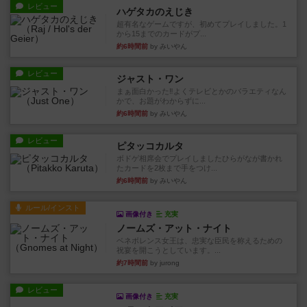
レビュー
ハゲタカのえじき
超有名なゲームですが、初めてプレイしました。1
から15までのカードがプ...
約6時間前
by みいやん
レビュー
ジャスト・ワン
まぁ面白かった‼️よくテレビとかのバラエティなん
かで、お題がわからずに...
約6時間前
by みいやん
レビュー
ピタッコカルタ
ボドゲ相席会でプレイしましたひらがなが書かれ
たカードを2枚まで手をつけ...
約6時間前
by みいやん
ルール/インスト
画像付き
充実
ノームズ・アット・ナイト
ベネボレンス女王は、忠実な臣民を称えるための
祝宴を開こうとしています。...
約7時間前
by jurong
レビュー
画像付き
充実