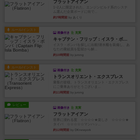
フラットアイアン
1~2人に限定された、エンジンビルド系のシステ
ム選んだ企業ボードに街で...
約7時間前
by あくり
ルール/インスト
画像付き
充実
キャプテン・フリップ：イスラ・ボンバ
イスラ・ボンバを探しに出航!潜水艦を装備し、あ
なたの乗組員を監獄から解...
約10時間前
by jurong
ルール/インスト
画像付き
充実
トランスオリエント・エクスプレス
乗客の皆様、トランスオリエント・エクスプレス
にご乗車ありがとうございま...
約11時間前
by jurong
レビュー
画像付き
充実
フラットアイアン
世界に浸れる度 ☆☆☆☆★楽しさ ☆☆☆☆★
タイパ ☆☆☆☆☆マンハッ...
約12時間前
by DKnewyork