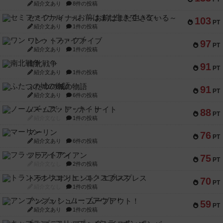
紹介文あり
8件の投稿
セミファイナル ～お前はまだ生きている～
103
PT
紹介文あり
1件の投稿
ワン・トゥ・ファイブ
97
PT
紹介文あり
1件の投稿
南北戦争
91
PT
紹介文あり
1件の投稿
ふたつの城の物語
91
PT
紹介文あり
6件の投稿
ノームズ・アット・ナイト
88
PT
紹介文なし
1件の投稿
マーリン
76
PT
紹介文あり
6件の投稿
フラットアイアン
75
PT
紹介文なし
2件の投稿
トランスオリエント・エクスプレス
70
PT
紹介文なし
1件の投稿
アンブッシュ！：ムーブアウト！
59
PT
紹介文あり
1件の投稿