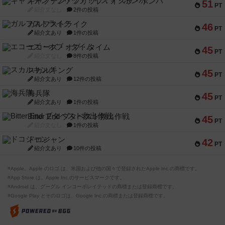
キャプテン・フリップ：イスラ・ボンバ
51
PT
紹介文なし
2件の投稿
ガルフストライク
46
PT
紹介文あり
1件の投稿
エコーズ・オブ・タイム
45
PT
紹介文なし
8件の投稿
スカルキング
45
PT
紹介文あり
12件の投稿
海兵隊
45
PT
紹介文あり
1件の投稿
Bitter End ブタペスト救出作戦
45
PT
紹介文なし
1件の投稿
ドコジャン
42
PT
紹介文あり
10件の投稿
※Apple、Apple のロゴ は、米国および他の国々で登録されたApple Inc.の商標です。
※App Store は、Apple Inc.のサービスマークです。
※Android は、グーグル インコーポレイテッドの商標または登録商標です。
※Google Play とそのロゴは、Google Inc.の商標または登録商標です。