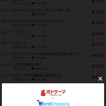
79
PT
紹介文あり
1件の投稿
キャプテン・フリップ：イスラ・ボンバ
72
PT
紹介文なし
2件の投稿
メメントオンラインタクティクス
70
PT
紹介文あり
4件の投稿
パーミッド
68
PT
紹介文なし
1件の投稿
クリーグ
57
PT
紹介文あり
1件の投稿
セミファイナル ～お前はまだ生きている～
53
PT
紹介文あり
1件の投稿
ふたつの街の物語
52
PT
紹介文あり
18件の投稿
クランク! ：冒険者たち（拡張）
50
PT
紹介文あり
4件の投稿
とうほうの！
42
PT
紹介文なし
1件の投稿
スターマイン・ラミー ポケット
42
PT
紹介文あり
2件の投稿