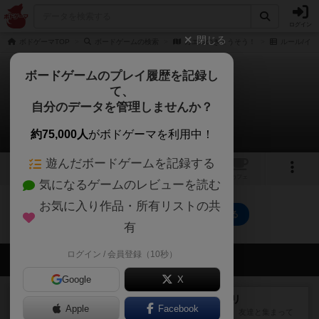
ログイン
閉じる
ボドゲーマTOP
ボードゲームの検索
カエルのきょうそう！
ルール/イン
ボードゲームのプレイ履歴を記録し
て、
カエルのきょうそう！
自分のデータを管理しませんか？
0件のルール/インスト
約75,000人
がボドゲーマを利用中！
遊んだボードゲームを記録する
1
トップ
画像
動画
レビュー
カフェ
気になるゲームのレビューを読む
お気に入り作品・所有リストの共
カエルのきょうそう！のトップに戻る
有
ログイン / 会員登録（10秒）
会員の新しい投稿
Google
X
レビュー
ナンジャモンジャ・ミドリ
Apple
Facebook
私は吃音を持っているのですが、友達と集まって