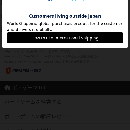
海兵隊
39
PT
紹介文あり
1件の投稿
スーパーストア3000
39
PT
紹介文なし
1件の投稿
フリップ７：復讐心とともに
37
PT
紹介文なし
2件の投稿
※Apple、Apple のロゴ は、米国および他の国々で登録されたApple Inc.の商標です。
※App Store は、Apple Inc.のサービスマークです。
※Android は、グーグル インコーポレイテッドの商標または登録商標です。
※Google Play とそのロゴは、Google Inc.の商標または登録商標です。
ボドゲーマTOP
ボードゲームを検索する
ボードゲームの新着レビュー