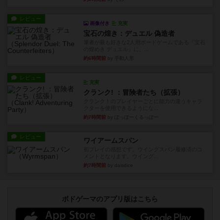
レビュー
画像付き
充実
宝石の煌き：デュエル 偽造者
筆者が最も好きな2人用ボードゲームである『宝石
の煌めき デュエル』に、...
約6時間前
by 手動人形
レビュー
充実
クランク! ：冒険者たち（拡張）
クランク！のプレイヤーごとに能力の違うキャラ
クターを使用できるようにな...
約7時間前
by ぽっぽーくるっぽー
レビュー
ワイアームスパン
初プレイの感想です。ウイングスパン履修済のコ
メントとなります。ウイング...
約7時間前
by daisdice
ボドゲーマのアプリ版はこちら