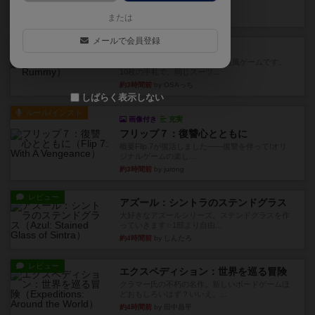
このゲームをした際、3ゲー...
約1時間前
by 155973
または
メールで会員登録
レビュー
ジンラミー
トランプで遊べる2人対戦の麻雀風ゲームです。
10枚の手札で、同じスーツ...
約3時間前
by OSAっち
しばらく表示しない
ルール/インスト
画像付き
充実
フリップ７：復讐心とともに
概要Flip 7が復活しました――復讐を伴って!オリ
ジナルゲームの楽し...
約3時間前
by jurong
レビュー
アズール：シントラのステンドグラス
大好きなアズールシリーズ。ステンドグラスを作
っていきます✨1部より自由...
約4時間前
by しんたろ
レビュー
エクスペディション：世界を巡る冒険
クラマー氏の不朽の名作。新しいボードゲームほ
どおもしろいはず？いいえ。...
約4時間前
by 田中昌平