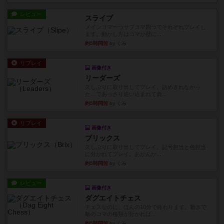
レビュー
スライプ
メインコマ一つサブコマ四つでそれぞれプレイし
ます。動かし方はコマか壁に...
約5時間前
by くみ
リプレイ
画像付き
リーダーズ
久しぶりに取り出してプレイ。詰めきれなかっ
た…であっさり追い込まれて負...
約5時間前
by くみ
リプレイ
画像付き
ブリックス
久しぶりに取り出してプレイ。記号担当と色担当
に分かれてプレイ。あかんか...
約5時間前
by くみ
レビュー
画像付き
ダグエイトチェス
チェスなのに、ほんの10分で終わります。動きで
敵のコマの種類が分かれば...
約5時間前
by くみ