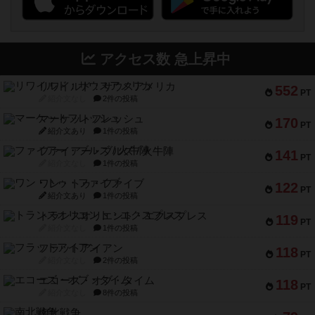
アクセス数 急上昇中
リワイルド：サウスアメリカ
552
PT
紹介文なし
2件の投稿
マーケットフレッシュ
170
PT
紹介文あり
1件の投稿
ファイアー・ブルズ / 火牛陣
141
PT
紹介文なし
1件の投稿
ワン・トゥ・ファイブ
122
PT
紹介文あり
1件の投稿
トランスオリエント・エクスプレス
119
PT
紹介文なし
1件の投稿
フラットアイアン
118
PT
紹介文なし
2件の投稿
エコーズ・オブ・タイム
118
PT
紹介文なし
8件の投稿
南北戦争