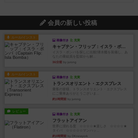
会員の新しい投稿
ルール/インスト
画像付き
充実
キャプテン・フリップ：イスラ・ボンバ
イスラ・ボンバを探しに出航!潜水艦を装備し、あ
なたの乗組員を監獄から解...
36分前
by jurong
ルール/インスト
画像付き
充実
トランスオリエント・エクスプレス
乗客の皆様、トランスオリエント・エクスプレス
にご乗車ありがとうございま...
約1時間前
by jurong
レビュー
画像付き
充実
フラットアイアン
世界に浸れる度 ☆☆☆☆★楽しさ ☆☆☆☆★
タイパ ☆☆☆☆☆マンハッ...
約3時間前
by DKnewyork