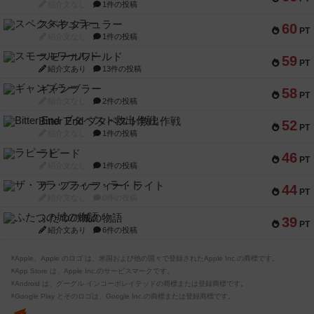
紹介文なし
1件の投稿
スペクタキュラー
60
PT
紹介文なし
1件の投稿
スモールワールド
59
PT
紹介文あり
13件の投稿
ギャンブラー
58
PT
紹介文なし
2件の投稿
Bitter End ブタペスト救出作戦
52
PT
紹介文なし
1件の投稿
ラピード
46
PT
紹介文なし
1件の投稿
ザ・フラッフィー・ライト
44
PT
紹介文なし
0件の投稿
ふたつの城の物語
39
PT
紹介文あり
6件の投稿
※Apple、Apple のロゴ は、米国および他の国々で登録されたApple Inc.の商標です。
※App Store は、Apple Inc.のサービスマークです。
※Android は、グーグル インコーポレイテッドの商標または登録商標です。
※Google Play とそのロゴは、Google Inc.の商標または登録商標です。