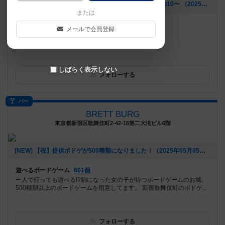
[NEW] 【近隣店舗のおすすめテイクアウト商品】〜その10〜 （2025年07月11日 15時03分）
または
遊べるボードゲーム
474個
メールで会員登録
川越観光の休憩スポット
しばらく表示しない
フォローする
バー
BRETT BURG
東京都新宿区歌舞伎町2-42-16第二大滝ビル6階
[NEW] 【祝】提供ボドゲが500種類になりました！（2025年05月05日 18時08分）
遊べるボードゲーム
601個
一人で行っても遊べる!?駒になった女の子が待つボードゲームのお城。
500種類以上のボードゲームを用意してます。 新宿歌舞伎町のボドゲ...
フォローする