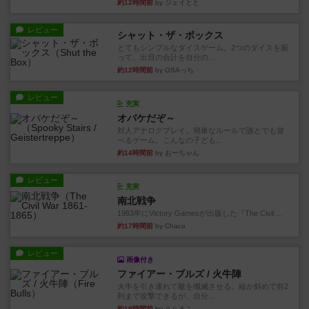
約12時間前
by ジェイとと
レビュー
シャット・ザ・ボックス
とてもシンプルなダイスゲーム。2つのダイスを振
って、出目の合計を自分の...
約12時間前
by OSAっち
レビュー
充実
オバケだぞ～
対人アナログプレイ。簡単なルールで誰とでも遊
べるゲーム。こんなの子ども...
約14時間前
by おーちゃん
レビュー
充実
南北戦争
1983年にVictory Gamesが出版した『The Civil ...
約17時間前
by Chaco
レビュー
画像付き
ファイアー・ブルズ / 火牛陣
火牛を引き連れて敵を殲滅させる。縦か斜めで前2
列まで攻撃できるが、自分...
約19時間前
by うらまこ