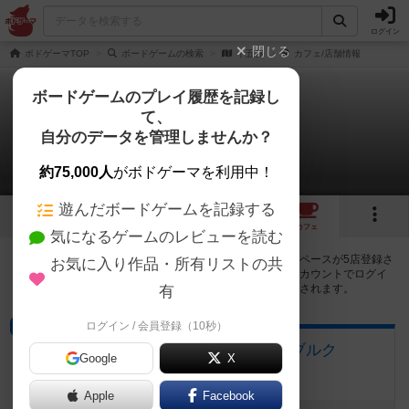
ログイン
閉じる
ボドゲーマTOP
ボードゲームの検索
十五賽
カフェ/店舗情報
ボードゲームのプレイ履歴を記録し
て、
十五賽
自分のデータを管理しませんか？
5店のカフェ/スペースが提供中
約75,000人
がボドゲーマを利用中！
遊んだボードゲームを記録する
5
8
2
5
トップ
画像
動画
レビュー
カフェ
気になるゲームのレビューを読む
十五賽で遊ぶことができるボードゲームカフェ・プレイスペースが5店登録さ
お気に入り作品・所有リストの共
れています。公開プロフィールの都道府県が設定されたアカウントでログイ
ンすると、同じ都道府県内の店舗に絞り込むボタンが表示されます。
有
ログイン / 会員登録（10秒）
ボードゲームカフェ
ボードゲームカフェ ローゼンブルク
Google
X
埼玉県川越市幸町6-1白石店舗2F号室
Apple
Facebook