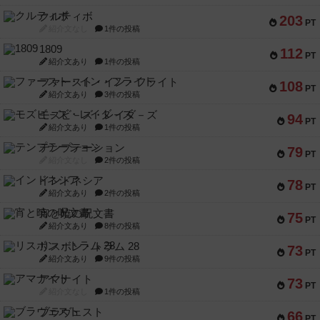
クルティボ
203
PT
紹介文なし
1件の投稿
1809
112
PT
紹介文あり
1件の投稿
ファースト・イン・フライト
108
PT
紹介文あり
3件の投稿
モズビ－ズ・レイダ－ズ
94
PT
紹介文あり
1件の投稿
テンプテーション
79
PT
紹介文なし
2件の投稿
インドネシア
78
PT
紹介文あり
2件の投稿
宵と暁の呪文書
75
PT
紹介文あり
8件の投稿
リスボン・トラム 28
73
PT
紹介文あり
9件の投稿
アマナイト
73
PT
紹介文なし
1件の投稿
ブラヴェスト
66
PT